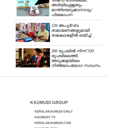
'ഷെഡ് മാത്രമല്ല,
അടിയിലുള്ളതും
മാന്തിയെടുക്കാനാവും'
പ്രകോപന
പ്രസംഗവുമായി കെ.കെ.
രാഗേഷ്
220 അപൂർവ്വ
രാമായണങ്ങളുമായി
രാമകഥകളിൽ ലയിച്ച്...
260 രൂപയിൽ നിന്ന് 320
രൂപയിലെത്തി,
അടുക്കളയിലെ
നിത്യോപയോഗ സാധനം
വാങ്ങിയാൽ കൈപൊള്ളും
KAUMUDI GROUP
KERALAKAUMUDI DAILY
KAUMUDY TV
KERALAKAUMUDI.COM