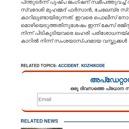
പിന്തുടർന്ന് പുഷ്‌പ ജംഗ്ഷന് സമീപത്തുവച്ച
സ്വദേശി മുഹമ്മദ് ഫർസാൻ, ചേലേമ്പ്ര 
കാറിലുണ്ടായിരുന്നത്. ഇവരെ പൊലീസ് നോട്ട
മൊഴിയെടുത്തതിനുശേഷം ഇന്ന് കേസ് രജിസ്
നിന്ന് പിടികൂടിയവരെ ലഹരി പരിശോധനയ്ക്ക
കാറിൽ നിന്ന് സംശയാസ്‌പദമായ വസ്തുക്കൾ പ
RELATED TOPICS:
ACCIDENT
,
KOZHIKODE
അപ്ഡേറ്റാ
ഒരു ദിവസത്തെ പ്രധാന
RELATED NEWS