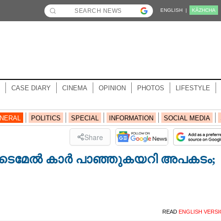
ENGLISH |
KĀZHCHA
CASE DIARY
CINEMA
OPINION
PHOTOS
LIFESTYLE
NERAL
POLITICS
SPECIAL
INFORMATION
SOCIAL MEDIA
Share
നവരുടെമേൽ കാർ പാഞ്ഞുകയറി അപകടം;
READ
ENGLISH VERS