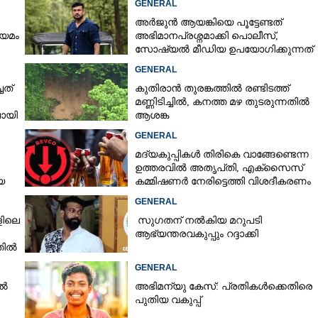
GENERAL
അർജുൻ ആയങ്കിയെ പൂട്ടേണ്ടത്
ിയമം
അഭിമാനപ്രശ്നമാക്കി പൊലീസ്,
സാേഷ്യൽ മീഡിയ ഉപയോഗിക്കുന്നത്
മറ്റൊരാളെന്ന് സംശയം
GENERAL
ചത്
കുതിരാൻ തുരങ്കത്തിൽ രണ്ടിടത്ത്
മണ്ണിടിച്ചിൽ, കനത്ത മഴ തുടരുന്നതിൽ
ായി
ആശങ്ക
GENERAL
മദ്യകുപ്പികൾ തിരികെ വാങ്ങേണ്ടെന്ന
Share this link
ഉത്തരവിൽ അതൃപ്‌തി, എക്‌സൈസ്
യ
കമ്മിഷണർ നേരിട്ടെത്തി വിശദീകരണം
രാതി
നൽകണമെന്ന് മന്ത്രി
GENERAL
ളിലെ
സുഗതന് നൽകിയ മറുപടി
ആഭ്യന്തരവകുപ്പും റദ്ദാക്കി
തിൽ
Copy Link
റങ്ങിക്കിടന്നവരുടെമേൽ
GENERAL
റി അപകടം; ഏഴ് പേർക്ക്
ിൽ
അഭിമന്യു കേസ്: പ്രതികൾക്കെതിരെ
പുതിയ വകുപ്പ്