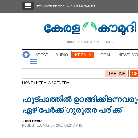
SECTIONS
FOUNDER EDITOR : K SUKUMARAN BA
HOME
LATEST
AUDIO
FRIDAY, 07 AUGUST 2026 1.46 PM IST
NOTIFIED NEWS
LATEST
AUDIO
KERALA
LOCAL
NEWS 360
POLL
KERALA
TIMELINE
GE
HOME /
KERALA /
GENERAL
LOCAL
ഫുട്‌പാത്തിൽ ഉറങ്ങിക്കിടന്
NEWS 360
ഏഴ് പേർക്ക് ഗുരുതര പരിക്ക്
1 MIN READ
CASE DIARY
PUBLISHED: MAY 07, 2026 08:24 AM IST