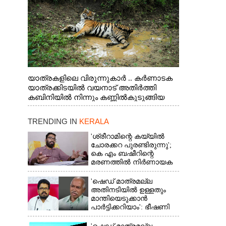
യാത്രകളിലെ വിരുന്നുകാർ .. കർണാടക
യാത്രക്കിടയിൽ വയനാട് അതിർത്തി
കബിനിയിൽ നിന്നും കണ്ണിൽകുടുങ്ങിയ
കടുവ.
TRENDING IN
KERALA
'ശ്രീറാമിന്റെ കയ്യിൽ
ചോരക്കറ പുരണ്ടിരുന്നു';
കെ എം ബഷീറിന്റെ
മരണത്തിൽ നിർണായക
മൊഴിയുമായി ദൃക്‌സാക്ഷി
'ഷെഡ് മാത്രമല്ല
അതിനടിയിൽ ഉള്ളതും
മാന്തിയെടുക്കാൻ
പാർട്ടിക്കറിയാം': ഭീഷണി
പ്രസംഗവുമായി കെ കെ
രാഗേഷ്