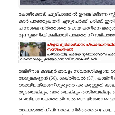
CARTOONS
കോഴിക്കോട്: ഫുട്‌പാത്തിൽ ഉറങ്ങിക്കിടന്ന സ
കാർ പാഞ്ഞുകയറി ഏഴുപേർക്ക് പരിക്ക്. ഇ
LITERATURE
പിന്നാലെ നിർത്താതെ പോയ കാറിനെ മറ്റൊരു 
മൂന്നുമണിക്ക് കല്ലായി പാലത്തിന് സമീപത
ZOOM
പ്രളയ ദുരിതാശ്വാസ പ്രവർത്തനത്തിനെത
സസ്പെൻഷൻ
CONTACT US
പത്തനംതിട്ട: പ്രളയ ദുരിതാശ്വാസ പ്ര
വാഹനവകുപ്പ് ഉദ്യോഗസ്ഥന് സസ്പെൻഷൻ....
തമിഴ്‌നാട് കടലൂർ മാവട്ടം സ്വദേശികളായ രാമയ
അരുമകണ്ണൻ (56), ശക്തിവേൽ (57), കാമിനി (
രാമയ്യയ്ക്കാണ് ഗുരുതര പരിക്കുള്ളത്. കാല
തുടയെല്ലും, വാരിയെല്ലും താടിയെല്ലും ഒ
ചെയ്യാനാകാത്തതിനാൽ രാമയ്യയെ ഐസിയുവ
അപകടത്തിന് പിന്നാലെ നിർത്താതെ പോയ കാറ