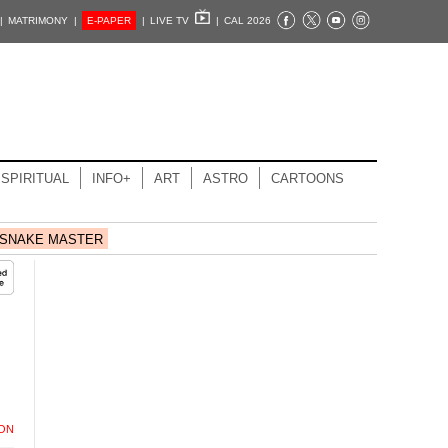
|
MATRIMONY |
E-PAPER
|
LIVE TV
|
CAL 2026
SPIRITUAL
INFO+
ART
ASTRO
CARTOONS
SNAKE MASTER
ION