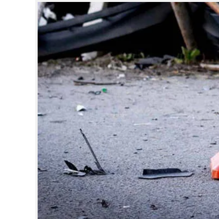
CINEMA
OPINION
PHOTOS
LIFESTYLE
SPIRITUAL
INFO+
ART
ASTRO