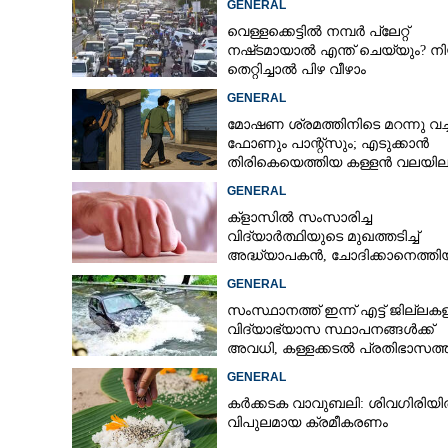
GENERAL
വെള്ളക്കെട്ടിൽ നമ്പർ പ്ലേറ്റ്
നഷ്‌ടമായാൽ എന്ത് ചെയ്യും? ന
തെറ്റിച്ചാൽ പിഴ വീഴാം
GENERAL
മോഷണ ശ്രമത്തിനിടെ മറന്നു വച്
ഫോണും പാന്റ്സും; എടുക്കാൻ
തിരികെയെത്തിയ കള്ളൻ വലയില
GENERAL
ക്ളാസിൽ സംസാരിച്ച
വിദ്യാർത്ഥിയുടെ മുഖത്തടിച്ച്
അദ്ധ്യാപകൻ, ചോദിക്കാനെത്തി
പിതാവിനെയും ആക്രമിച്ചെന്ന് പ
GENERAL
സംസ്ഥാനത്ത് ഇന്ന് എട്ട് ജില്ലക
വിദ്യാഭ്യാസ സ്ഥാപനങ്ങൾക്ക്
അവധി, കള്ളക്കടൽ പ്രതിഭാസത്
ജാഗ്രതാ നിർദ്ദേശം
ഫുട്‌പാത്തിൽ ഉ
GENERAL
കാർ പാഞ്ഞുകയ
കർക്കടക വാവുബലി: ശിവഗിരിയ
ഗുരുതര പരിക്ക്
വിപുലമായ ക്രമീകരണം