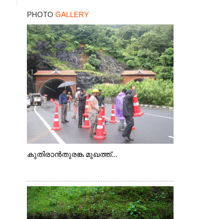
ചെന്നിത്തല
PHOTO
GALLERY
കുതിരാൻതുരങ്ക മുഖത്ത്...