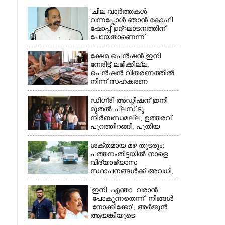
'ചില വാർത്തകൾ
വന്നപ്പോൾ ഞാൻ കോഫി
ഷോപ്പ് ഉദ്ഘാടനത്തിന്
പോയതാണെന്ന്
വിചാരിച്ചു, 400 കോടിയുടെ
പ്രോജക്ടാണ് അത്'
ക്ഷേമ പെൻഷൻ ഇനി
നേരിട്ട് ലഭിക്കില്ല,​
പെൻഷൻ വിതരണത്തിൽ
നിന്ന് സഹകരണ
×
ബാങ്കുകളെ ഒഴിവാക്കി
ഡിഗ്രി അഡ്മിഷന് ഇനി
മുതൽ പ്ലസ് ടു
നിർബന്ധമല്ല; ഉത്തരവ്
പുറത്തിറങ്ങി, പുതിയ
മാറ്റങ്ങൾ അറിയാം
ശക്തമായ മഴ തുടരും;
പത്തനംതിട്ടയിൽ നാളെ
വിദ്യാഭ്യാസ
സ്ഥാപനങ്ങൾക്ക് അവധി,​
ജില്ലയിൽ ഇന്ന് റെ‌ഡും
നാളെ ഓറഞ്ചും അലർട്ട്
'ഇനി എന്താ വരാൻ
പോകുന്നതെന്ന് നിങ്ങൾ
നോക്കിക്കോ'; അർജുൻ
ആയങ്കിയുടെ
വെല്ലുവിളിയിൽ രമേശ്