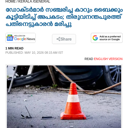
HOME /
KERALA /
GENERAL
CINEMA
ഡോക്‌ടർമാർ സഞ്ചരിച്ച കാറും ബൈക്കും
കൂട്ടിയിടിച്ച് അപകടം; തിരുവനന്തപുരത്ത്
OPINION
പതിനെട്ടുകാരൻ മരിച്ചു
PHOTOS
Share
1 MIN READ
PUBLISHED: MAY 10, 2026 08:15 AM IST
LIFESTYLE
READ
ENGLISH VERSION
SPIRITUAL
INFO+
ART
ASTRO