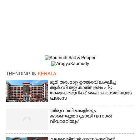
TRENDING IN
KERALA
ഭൂമി തരംമാറ്റ ഉത്തരവ് ലംഘിച്ച
ആർ.ഡി.ഒയ്ക്ക് കാൽലക്ഷം പിഴ ,​
×
Share this link
കേരളകൗമുദിക്ക് ഹൈക്കോടതിയുടെ
പ്രശംസ
'തിരുവാതിരക്കളിയും
കാരണഭൂതനുമായി വന്നാൽ
വിവരമറിയും '
Copy Link
'മുല്ലപ്പെരിയാർ അണക്കെട്ടിന്റെ