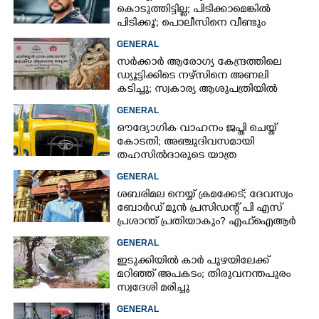
കൊടുത്തിട്ടില്ല; പിടിക്കാമെങ്കിൽ
പിടിക്കൂ'; പൊലീസിനെ വീണ്ടും
വെല്ലുവിളിച്ച് അർജുൻ ആയങ്കി
GENERAL
സർക്കാർ ആരോഗ്യ കേന്ദ്രത്തിലെ
ഡ്യൂട്ടിക്കിടെ നഴ്സിനെ അണലി
കടിച്ചു; സ്വകാര്യ ആശുപത്രിയിൽ
ചികിത്സയിൽ
GENERAL
ഔദ്യോഗിക വാഹനം ജപ്തി ചെയ്ത്
കോടതി; അഞ്ചുദിവസമായി
തഹസിൽദാരുടെ യാത്ര
ടിപ്പർ ലോറിയിൽ
GENERAL
ശബരിമല നെയ്യ് ക്രമക്കേട്; ദേവസ്വം
ബോർഡ് മുൻ പ്രസിഡന്റ് പി എസ്
പ്രശാന്ത് പ്രതിയാകും? എഫ്ഐആർ
ഇന്ന് കോടതിയിൽ
GENERAL
ഇടുക്കിയിൽ കാർ പുഴയിലേക്ക്
മറിഞ്ഞ് അപകടം; തിരുവനന്തപുരം
സ്വദേശി മരിച്ചു
GENERAL