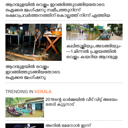
ആറന്മുളയിൽ വെള്ളം ഇറങ്ങിത്തുടങ്ങിയതോടെ
ഐക്കര ജംഗ്ഷനു സമീപത്തുനിന്ന്
രക്ഷാപ്രവർത്തനത്തിന് കൊല്ലത്ത് നിന്ന് എത്തിയ
ബോട്ടുകൾ തിരികെക്കൊണ്ടുപോകുന്നു.
കലിതുള്ളിയും,അടങ്ങിയും-
---1.മിന്നൽ പ്രളയത്തിൽ
വെള്ളം കയറിയ ആറന്മുള
പെട്രോൾ പമ്പിന്
ആറന്മുളയിൽ വെള്ളം
സമീപത്തെ റോ‌ഡ് രണ്ടാം
ഇറങ്ങിത്തുടങ്ങിയതോടെ
തീയതിയിലെ
ഐക്കര ജംഗ്ഷനു
കാഴ്ച.2.വെള്ളം
സമീപം ആറന്മുള
ഇറങ്ങിപ്പോൾ
കിടങ്ങന്നൂർ റോഡിന്
ഇന്നലെത്തെ
TRENDING IN
KERALA
സമീപം പ്രവർത്തിക്കു
കാഴ്ച.രക്ഷാപ്രവർത്തന
ആറന്മുള തട്ടുകട കഴുകി
2018ന്റെ ഓർമ്മയിൽ വീട് വിട്ട് അഭയം
ത്തിന് ഓച്ചിറ അഴിക്കലിൽ
വൃത്തിയാക്കുന്നു.
തേടി കുട്ടനാട്
നിന്ന്എത്തിച്ച ബോട്ടും.
അനിൽ മേനോൻ ഇന്ന്