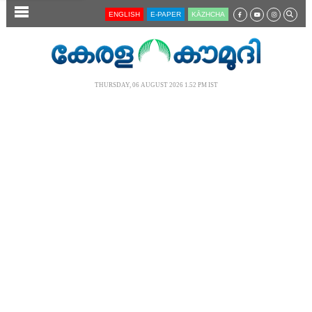
SECTIONS
ENGLISH
E-PAPER
KĀZHCHA
HOME
LATEST
THURSDAY, 06 AUGUST 2026 1.52 PM IST
AUDIO
NOTIFIED NEWS
POLL
KERALA
LOCAL
NEWS 360
CASE DIARY