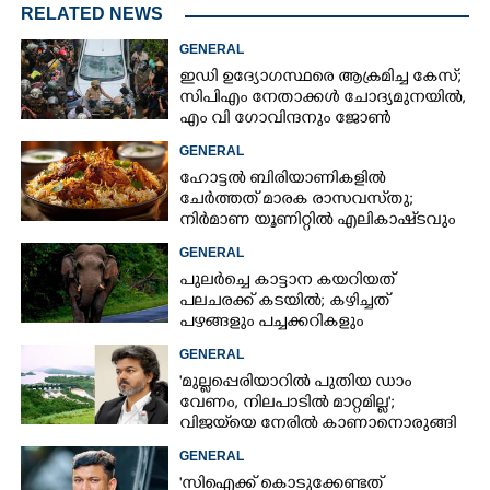
RELATED NEWS
GENERAL
ഇഡി ഉദ്യോഗസ്ഥരെ ആക്രമിച്ച കേസ്;
സിപിഎം നേതാക്കൾ ചോദ്യമുനയിൽ,
എം വി ഗോവിന്ദനും ജോൺ
ബ്രിട്ടാസിനും നോട്ടീസ്
GENERAL
ഹോട്ടൽ ബിരിയാണികളിൽ
ചേർത്തത് മാരക രാസവസ്‌തു;
നിർമാണ യൂണിറ്റിൽ എലികാഷ്‌ടവും
കുപ്പിച്ചില്ലും
GENERAL
പുലർച്ചെ കാട്ടാന കയറിയത്
പലചരക്ക് കടയിൽ; കഴിച്ചത്
പഴങ്ങളും പച്ചക്കറികളും
GENERAL
'മുല്ലപ്പെരിയാറിൽ പുതിയ ഡാം
വേണം, നിലപാടിൽ മാറ്റമില്ല';
വിജയ്‌യെ നേരിൽ കാണാനൊരുങ്ങി
കേരള സർക്കാർ
GENERAL
'സിഐക്ക് കൊടുക്കേണ്ടത്