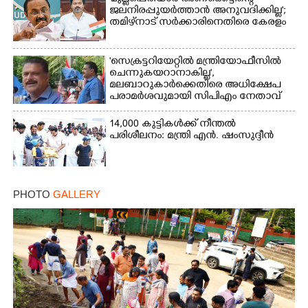
ജലനിരപ്പുയർത്താൻ അനുവദിക്കില്ല';
തമിഴ്‌നാട് സർക്കാരിനെതിരെ കേരളം
'സെക്രട്ടറിയേറ്റിൽ മന്ത്രിയോഫീസിൽ
ചെന്നുകയറാനാകില്ല',
മലബാറുകാർക്കെതിരെ അധിക്ഷേപ
പരാമർശവുമായി സിപിഎം നേതാവ്‌
14,000 കുട്ടികൾക്ക് നീന്തൽ
പരിശീലനം: മന്ത്രി എൻ. ഷംസുദ്ദീൻ
PHOTO
GALLERY