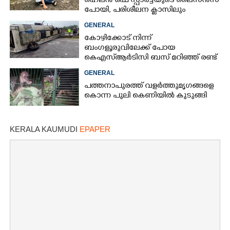
ഹെലൻ ഒഫ് സ്പാർട്ടയുടെ ലൈസൻസ്
പോയി, പരിശീലന ക്ലാസിലും
പങ്കെടുക്കണം
GENERAL
കോഴിക്കോട് നിന്ന്
ബംഗളൂരുവിലേക്ക് പോയ
കെഎസ്‌ആർടിസി ബസ് മറിഞ്ഞ് രണ്ട്
മരണം; നിരവധിപേർ
GENERAL
ഗുരുതരാവസ്ഥയിൽ
പത്തനാപുരത്ത് വളർത്തുമൃഗങ്ങളെ
കൊന്ന പുലി കെണിയിൽ കുടുങ്ങി
KERALA KAUMUDI
EPAPER