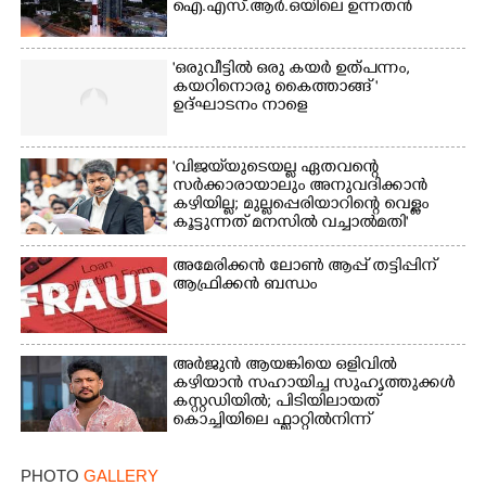
ഐ.എസ്.ആർ.ഒയിലെ ഉന്നതൻ
'ഒരുവീട്ടിൽ ഒരു കയർ ഉത്പന്നം,
കയറിനൊരു കൈത്താങ്ങ് '
ഉദ്ഘാടനം നാളെ
'വിജയ്‌യുടെയല്ല ഏതവന്റെ
സർക്കാരായാലും അനുവദിക്കാൻ
കഴിയില്ല; മുല്ലപ്പെരിയാറിന്റെ വെള്ളം
കൂട്ടുന്നത് മനസിൽ വച്ചാൽമതി'
അമേരിക്കൻ ലോൺ ആപ്പ് തട്ടിപ്പിന്
ആഫ്രിക്കൻ ബന്ധം
അർജുൻ ആയങ്കിയെ ഒളിവിൽ
കഴിയാൻ സഹായിച്ച സുഹൃത്തുക്കൾ
കസ്റ്റഡിയിൽ; പിടിയിലായത്
കൊച്ചിയിലെ ഫ്ലാറ്റിൽനിന്ന്
PHOTO
GALLERY