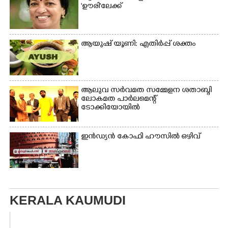
'ഊരി'ലേക്ക്
ആയുഷ് യൂണി: എതിർപ്പ് ശക്തം
ആലുവ സർവമത സമ്മേളന ശതാബ്ദി
ലോകമത പാർലമെന്റ്
ടോക്കിയോയിൽ
ഇൻഡ്യൻ കോഫി ഹൗസിൽ ഒഴിവ്
KERALA KAUMUDI