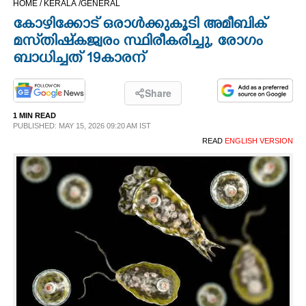
HOME /
KERALA /
GENERAL
CINEMA
കോഴിക്കോട് ഒരാൾക്കുകൂടി അമീബിക്
മസ്‌തിഷ്‌കജ്വരം സ്ഥിരീകരിച്ചു, രോഗം
OPINION
ബാധിച്ചത് 19കാരന്
PHOTOS
Share
1 MIN READ
PUBLISHED: MAY 15, 2026 09:20 AM IST
LIFESTYLE
READ
ENGLISH VERSION
SPIRITUAL
INFO+
ART
ASTRO