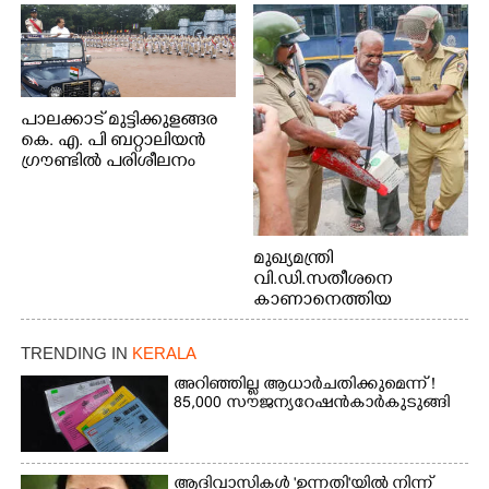
പാലക്കാട് മുട്ടിക്കുളങ്ങര
കെ. എ. പി ബറ്റാലിയൻ
ഗ്രൗണ്ടിൽ പരിശീലനം
മുഖ്യമന്ത്രി
വി.ഡി.സതീശനെ
കാണാനെത്തിയ
മോഹനൻ നായർ
TRENDING IN
KERALA
അറിഞ്ഞില്ല ആധാർ ചതിക്കുമെന്ന് !
85,000 സൗജന്യ റേഷൻകാർ കുടുങ്ങി
ആദിവാസികൾ 'ഉന്നതി'യിൽ നിന്ന്