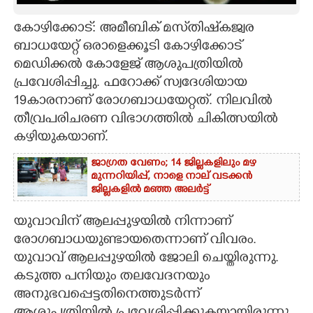
CARTOONS
കോഴിക്കോട്: അമീബിക് മസ്‌തിഷ്‌കജ്വര
ബാധയേറ്റ് ഒരാളെക്കൂടി കോഴിക്കോട്
മെഡിക്കൽ കോളേജ് ആശുപത്രിയിൽ
LITERATURE
പ്രവേശിപ്പിച്ചു. ഫറോക്ക് സ്വദേശിയായ
19കാരനാണ് രോഗബാധയേറ്റത്. നിലവിൽ
ZOOM
തീവ്രപരിചരണ വിഭാഗത്തിൽ ചികിത്സയിൽ
കഴിയുകയാണ്.
CONTACT US
ജാഗ്രത വേണം; 14 ജില്ലകളിലും മഴ
മുന്നറിയിപ്പ്, നാളെ നാല് വടക്കൻ
ജില്ലകളിൽ മഞ്ഞ അലർട്ട്
യുവാവിന് ആലപ്പുഴയിൽ നിന്നാണ്
രോഗബാധയുണ്ടായതെന്നാണ് വിവരം.
യുവാവ് ആലപ്പുഴയിൽ ജോലി ചെയ്തിരുന്നു.
കടുത്ത പനിയും തലവേദനയും
അനുഭവപ്പെട്ടതിനെത്തുടർന്ന്