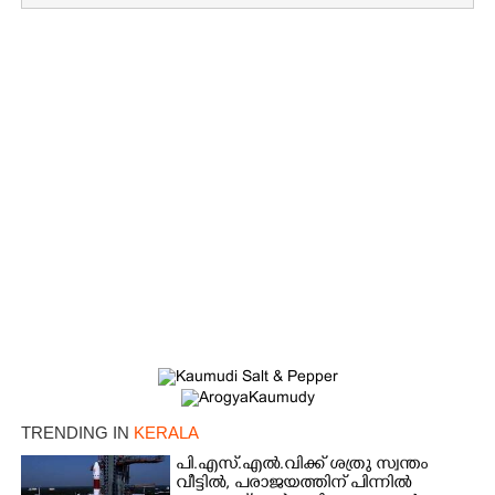
×
Share this link
TRENDING IN
KERALA
പി.എസ്.എൽ.വിക്ക് ശത്രു സ്വന്തം
Copy Link
വീട്ടിൽ,​ പരാജയത്തിന് പിന്നിൽ