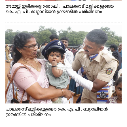
അമ്മയ്ക്ക് ഇരിക്കട്ടെ തൊപ്പി ...പാലക്കാട് മുട്ടിക്കുളങ്ങര
കെ. എ. പി . ബറ്റാലിയൻ ഗ്രൗണ്ടിൽ പരിശീലനം
പാലക്കാട് മുട്ടിക്കുളങ്ങര കെ. എ. പി . ബറ്റാലിയൻ
ഗ്രൗണ്ടിൽ പരിശീലനം