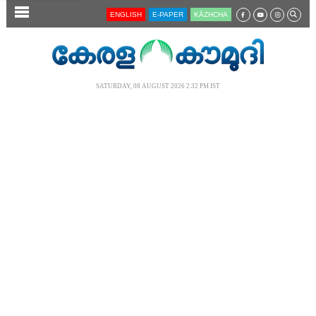
SECTIONS
ENGLISH
E-PAPER
KĀZHCHA
HOME
LATEST
SATURDAY, 08 AUGUST 2026 2.32 PM IST
AUDIO
NOTIFIED NEWS
POLL
KERALA
LOCAL
NEWS 360
CASE DIARY