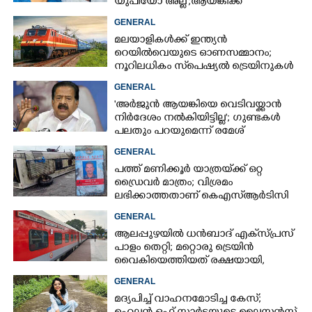
യുപിയോ അല്ല';ആയങ്കിക്ക്
പിന്തുണയുമായി ആകാശ് തില്ലങ്കേരി
GENERAL
മലയാളികൾക്ക് ഇന്ത്യൻ
റെയിൽവെയുടെ ഓണസമ്മാനം;
നൂറിലധികം സ്‌പെഷ്യൽ ട്രെയിനുകൾ
കേരളത്തിലേക്ക്
GENERAL
'അർജുൻ ആയങ്കിയെ വെടിവയ്ക്കാൻ
നിർദേശം നൽകിയിട്ടില്ല'; ഗുണ്ടകൾ
പലതും പറയുമെന്ന് രമേശ്
ചെന്നിത്തല
GENERAL
പത്ത് മണിക്കൂർ യാത്രയ്‌ക്ക് ഒറ്റ
ഡ്രൈവർ മാത്രം; വിശ്രമം
ലഭിക്കാത്തതാണ് കെഎസ്‌ആർടിസി
അപകടത്തിന് കാരണമെന്ന്
GENERAL
വിമർശനം
ആലപ്പുഴയിൽ ധൻബാദ് എക്‌സ്പ്രസ്
പാളം തെറ്റി; മറ്റൊരു ട്രെയിൻ
വൈകിയെത്തിയത് രക്ഷയായി,
ഒഴിവായത് വൻ ദുരന്തം
GENERAL
മദ്യപിച്ച് വാഹനമോടിച്ച കേസ്;