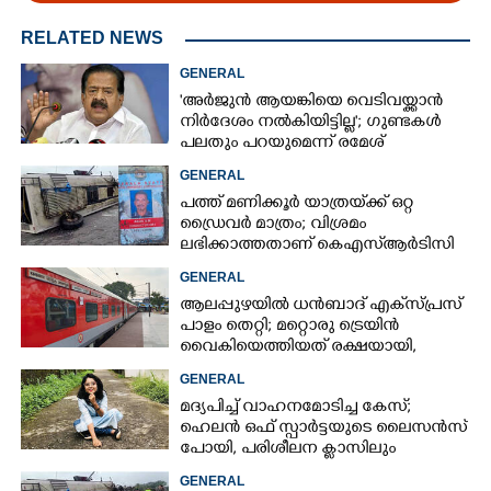
RELATED NEWS
GENERAL
'അർജുൻ ആയങ്കിയെ വെടിവയ്ക്കാൻ
നിർദേശം നൽകിയിട്ടില്ല'; ഗുണ്ടകൾ
പലതും പറയുമെന്ന് രമേശ്
ചെന്നിത്തല
GENERAL
പത്ത് മണിക്കൂർ യാത്രയ്‌ക്ക് ഒറ്റ
ഡ്രൈവർ മാത്രം; വിശ്രമം
ലഭിക്കാത്തതാണ് കെഎസ്‌ആർടിസി
അപകടത്തിന് കാരണമെന്ന്
GENERAL
വിമർശനം
ആലപ്പുഴയിൽ ധൻബാദ് എക്‌സ്പ്രസ്
പാളം തെറ്റി; മറ്റൊരു ട്രെയിൻ
വൈകിയെത്തിയത് രക്ഷയായി,
ഒഴിവായത് വൻ ദുരന്തം
GENERAL
മദ്യപിച്ച് വാഹനമോടിച്ച കേസ്;
ഹെലൻ ഒഫ് സ്പാർട്ടയുടെ ലൈസൻസ്
പോയി, പരിശീലന ക്ലാസിലും
പങ്കെടുക്കണം
GENERAL