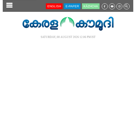
SECTIONS
ENGLISH
E-PAPER
KĀZHCHA
HOME
LATEST
SATURDAY, 08 AUGUST 2026 12.06 PM IST
AUDIO
NOTIFIED NEWS
POLL
KERALA
LOCAL
NEWS 360
CASE DIARY