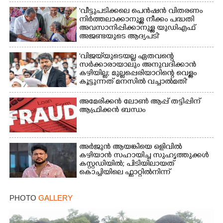
'വീട്ടുപടിക്കലെ പെൻഷൻ വിതരണം
നിർത്തലാക്കാനുള്ള നീക്കം പദ്ധതി
Copy Link
അവസാനിപ്പിക്കാനുള്ള യുഡിഎഫ്
അജണ്ടയുടെ ആദ്യപടി'
'വിജയ്‌യുടെയല്ല ഏതവന്റെ
സർക്കാരായാലും അനുവദിക്കാൻ
കഴിയില്ല; മുല്ലപ്പെരിയാറിന്റെ വെള്ളം
കൂട്ടുന്നത് മനസിൽ വച്ചാൽമതി'
അമേരിക്കൻ ലോൺ ആപ്പ് തട്ടിപ്പിന്
ആഫ്രിക്കൻ ബന്ധം
അർജുൻ ആയങ്കിയെ ഒളിവിൽ
കഴിയാൻ സഹായിച്ച സുഹൃത്തുക്കൾ
കസ്റ്റഡിയിൽ; പിടിയിലായത്
കൊച്ചിയിലെ ഫ്ലാറ്റിൽനിന്ന്
PHOTO
GALLERY