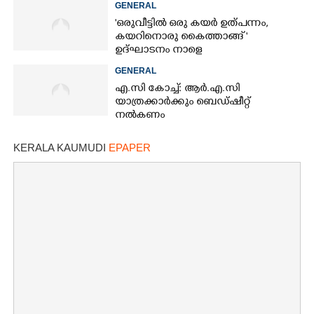
GENERAL
'ഒരുവീട്ടിൽ ഒരു കയർ ഉത്പന്നം,
കയറിനൊരു കൈത്താങ്ങ് '
ഉദ്ഘാടനം നാളെ
GENERAL
എ.സി കോച്ച്: ആർ.എ.സി
യാത്രക്കാർക്കും ബെഡ്ഷീറ്റ്
നൽകണം
KERALA KAUMUDI
EPAPER