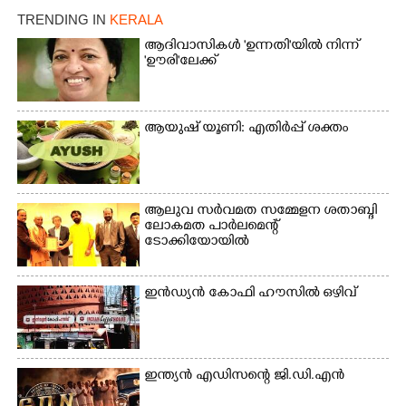
എറണാകുളം
TRENDING IN
KERALA
വാത്തുരുത്തിയിൽ
നിന്നുള്ള കാഴ്ച
ആദിവാസികൾ 'ഉന്നതി'യിൽ നിന്ന്
'ഊരി'ലേക്ക്
ആയുഷ് യൂണി: എതിർപ്പ് ശക്തം
ആലുവ സർവമത സമ്മേളന ശതാബ്ദി
ലോകമത പാർലമെന്റ്
ടോക്കിയോയിൽ
ഇൻഡ്യൻ കോഫി ഹൗസിൽ ഒഴിവ്
ഇന്ത്യൻ എഡിസന്റെ ജി.ഡി.എൻ