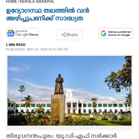
HOME /
KERALA /
GENERAL
CINEMA
ഉദ്യോഗസ്ഥ തലത്തിൽ വൻ
അഴിച്ചുപണിക്ക് സാദ്ധ്യത
OPINION
Share
PHOTOS
1 MIN READ
PUBLISHED: MAY 10, 2026 01:47 AM IST
LIFESTYLE
SPIRITUAL
INFO+
ART
ASTRO
തിരുവനന്തപുരം: യു.ഡി.എഫ് സർക്കാർ