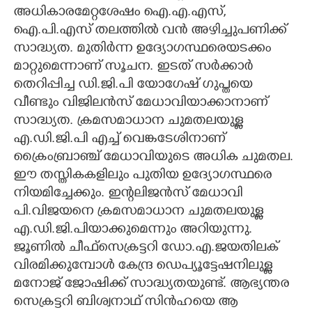
അധികാരമേറ്റശേഷം ഐ.എ.എസ്,
CARTOONS
ഐ.പി.എസ് തലത്തിൽ വൻ അഴിച്ചുപണിക്ക്
സാദ്ധ്യത. മുതിർന്ന ഉദ്യോഗസ്ഥരെയടക്കം
LITERATURE
മാറ്റുമെന്നാണ് സൂചന. ഇടത് സർക്കാർ
തെറിപ്പിച്ച ഡി.ജി.പി യോഗേഷ് ഗുപ്തയെ
വീണ്ടും വിജിലൻസ് മേധാവിയാക്കാനാണ്
ZOOM
സാദ്ധ്യത. ക്രമസമാധാന ചുമതലയുള്ള
എ.ഡി.ജി.പി എച്ച് വെങ്കടേശിനാണ്
CONTACT US
ക്രൈംബ്രാഞ്ച് മേധാവിയുടെ അധിക ചുമതല.
ഈ തസ്തികകളിലും പുതിയ ഉദ്യോഗസ്ഥരെ
നിയമിച്ചേക്കും. ഇന്റലിജൻസ് മേധാവി
പി.വിജയനെ ക്രമസമാധാന ചുമതലയുള്ള
എ.ഡി.ജി.പിയാക്കുമെന്നും അറിയുന്നു.
ജൂണിൽ ചീഫ്സെക്രട്ടറി ഡോ.എ.ജയതിലക്
വിരമിക്കുമ്പോൾ കേന്ദ്ര ഡെപ്യൂട്ടേഷനിലുള്ള
മനോജ് ജോഷിക്ക് സാദ്ധ്യതയുണ്ട്. ആഭ്യന്തര
സെക്രട്ടറി ബിശ്വനാഥ് സിൻഹയെ ആ