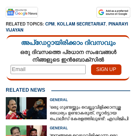
RELATED TOPICS:
CPM
,
KOLLAM SECRETARIAT
,
PINARAYI
VIJAYAN
അപ്ഡേറ്റായിരിക്കാം ദിവസവും
ഒരു ദിവസത്തെ പ്രധാന സംഭവങ്ങൾ
നിങ്ങളുടെ ഇൻബോക്സിൽ
RELATED NEWS
GENERAL
'ഒരു ഗുണ്ടയ്ക്കും വെല്ലുവിളിക്കാനുള്ള
ധൈര്യം ഉണ്ടാകരുത്, സ്മാർട്ടായ
പൊലീസ് കേരളത്തിലുണ്ട്': എഡിജിപി
പി വിജയൻ
GENERAL