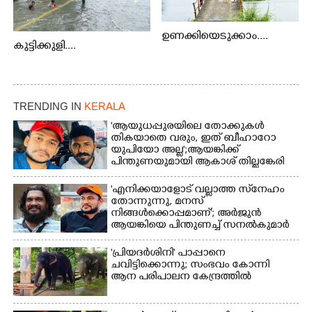
ഉണക്കിയെടുക്കാം....
കുട്ടിക്കുളി....
TRENDING IN
KERALA
'ആയുധപ്പുരയിലെ തോക്കുകൾ
തികയാതെ വരും, ഇത് ബീഹാറോ
യുപിയോ അല്ല';ആയങ്കിക്ക്
പിന്തുണയുമായി ആകാശ് തില്ലങ്കേരി
'എനിക്കയാളോട് വല്ലാത്ത സ്‌നേഹം
തോന്നുന്നു, മനസ്
നിങ്ങൾക്കൊപ്പമാണ്'; അർജുൻ
ആയങ്കിയെ പിന്തുണച്ച് സനൽകുമാർ
'പ്രിയദർശിനി' പാപ്പാനെ
ചവിട്ടിക്കൊന്നു; സംഭവം കോന്നി
ആന പരിപാലന കേന്ദ്രത്തിൽ