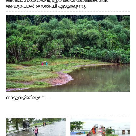
അംബാസഡറായ എസ്തർ മരിയ ടോമിക്കൊപ്പം
അദ്ധ്യാപകർ സെൽഫി എടുക്കുന്നു.
നാട്ടുവഴിയിലൂടെ....