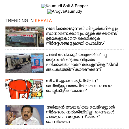
TRENDING IN
KERALA
വഞ്ചിക്കപ്പെടുന്നത് വിദ്യാർത്ഥികളും
സാധാരണക്കാരും; മ്യൂൾ അക്കൗണ്ട്
ഉടമകളാകാതെ ശ്രദ്ധിക്കുക,
നിർദ്ദേശങ്ങളുമായി പൊലീസ്
പത്ത് മണിക്കൂർ യാത്രയ്‌ക്ക് ഒറ്റ
ഡ്രൈവർ മാത്രം; വിശ്രമം
ലഭിക്കാത്തതാണ് കെഎസ്‌ആർടിസി
അപകടത്തിന് കാരണമെന്ന്
വിമർശനം
സി.പി.എം ബക്കറ്റ് പിരിവിന്:
രസീത് ഇല്ലാത്ത പിരിവിനെ ചോദ്യം
ചെയ്ത് കീഴ്ഘടകങ്ങൾ
'അർജുൻ ആയങ്കിയെ വെടിവയ്ക്കാൻ
നിർദേശം നൽകിയിട്ടില്ല'; ഗുണ്ടകൾ
പലതും പറയുമെന്ന് രമേശ്
ചെന്നിത്തല