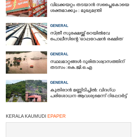
വിലക്കയറ്റം തടയാൻ സപ്ലൈകോയെ
ശക്തമാക്കും : മുഖ്യമന്ത്രി
GENERAL
സ്ത്രീ സുരക്ഷയ്ക്ക് റെയിൽവേ
പൊലീസിന്റെ 'ഓപ്പറേഷൻ രക്ഷിത'
GENERAL
സ്ഥലമാറ്റങ്ങൾ ദുരിതാശ്വാസത്തിന്
തടസം :കെ.ജി.ഒ.എ
GENERAL
കുതിരാൻ മണ്ണിടിച്ചിൽ: വിദഗ്ധ
പരിശോധന ആവശ്യമെന്ന് റിപ്പോർട്ട്
KERALA KAUMUDI
EPAPER