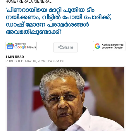
HOME /
KERALA /
GENERAL
CINEMA
'പിണറായിയെ മാറ്റി പുതിയ ടീം
നയിക്കണം, വീട്ടിൽ പോയി ചോദിക്ക്,
OPINION
ഡാഷ് മോനേ പരാമർശങ്ങൾ
അവമതിപ്പുണ്ടാക്കി'
PHOTOS
Share
LIFESTYLE
1 MIN READ
PUBLISHED: MAY 16, 2026 01:40 PM IST
SPIRITUAL
INFO+
ART
ASTRO