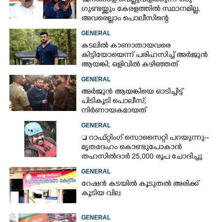
'ജനങ്ങളെ വെല്ലുവിളിക്കുന്ന ഒരു
ഗുണ്ടയ്ക്കും കേരളത്തിൽ സ്ഥാനമില്ല,​
അവരെല്ലാം പൊലീസിന്റെ
നിരീക്ഷണത്തിലാണ്'
GENERAL
കടലിൽ കാണാതായവരെ
കിട്ടിയോയെന്ന് പരിഹസിച്ച് അർജുൻ
ആയങ്കി; ഒളിവിൽ കഴിഞ്ഞത്
പയ്യന്നൂരിലെ ലോഡ്‌ജിൽ
GENERAL
അർജുൻ ആയങ്കിയെ ഓടിച്ചിട്ട്
പിടികൂടി പൊലീസ്;
നിർണായകമായത്
ഓട്ടോഡ്രൈവർക്ക് തോന്നിയ
GENERAL
സംശയം
 റാഫ്റ്റിംഗ് സൊസൈറ്റി പറയുന്നു--
മൃതദേഹം കൊണ്ടുപോകാൻ
തഹസിൽദാർ 25,000 രൂപ ചോദിച്ചു
GENERAL
റേഷൻ കടയിൽ കൂടുതൽ അരിക്ക്
കൂടിയ വില
GENERAL