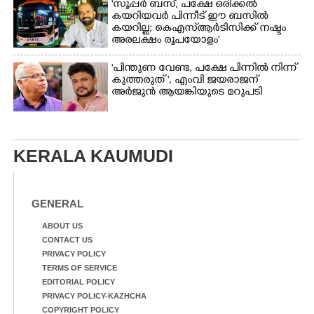
'സൂപ്പർ ബസ്, പക്ഷേ ഒരിക്കൽ
കയറിയവർ പിന്നീട് ഈ ബസിൽ
കയറില്ല; കെഎസ്ആർടിസിക്ക് നഷ്ടം
അരലക്ഷം രൂപയോളം'
"പിന്തുണ വേണ്ട,​ പക്ഷേ പിന്നിൽ നിന്ന്
കുത്തരുത് ", എംവി ജയരാജന്
അർജുൻ ആയങ്കിയുടെ മറുപടി
KERALA KAUMUDI
GENERAL
ABOUT US
CONTACT US
PRIVACY POLICY
TERMS OF SERVICE
EDITORIAL POLICY
PRIVACY POLICY-KAZHCHA
COPYRIGHT POLICY