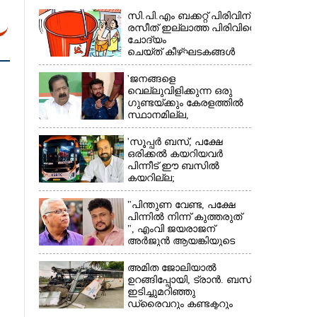
സി.പി.എം ബക്കറ്റ് പിരിവിന്:
രസീത് ഇല്ലാത്ത പിരിവിനെ
ചോദ്യം
ചെയ്ത് കീഴ്ഘടകങ്ങൾ
'ജനങ്ങളെ
വെല്ലുവിളിക്കുന്ന ഒരു
×
ഗുണ്ടയ്ക്കും കേരളത്തിൽ
സ്ഥാനമില്ല,​
അവരെല്ലാം
പൊലീസിന്റെ
'സൂപ്പർ ബസ്, പക്ഷേ
നിരീക്ഷണത്തിലാണ്'
ഒരിക്കൽ കയറിയവർ
പിന്നീട് ഈ ബസിൽ
കയറില്ല;
കെഎസ്ആർടിസിക്ക്
നഷ്ടം അരലക്ഷം
"പിന്തുണ വേണ്ട,​ പക്ഷേ
രൂപയോളം'
പിന്നിൽ നിന്ന് കുത്തരുത്
", എംവി ജയരാജന്
അർജുൻ ആയങ്കിയുടെ
മറുപടി
അമിത ജോലിയാൽ
ഉറങ്ങിപ്പോയി, ട്രാൻ. ബസ്
ഇടിച്ചുമറിഞ്ഞു
ഡ്രൈവറും കണ്ടക്ടറും
മരിച്ചു സംഭവം മൈസൂരു