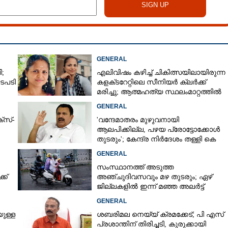
GENERAL
;
എലിവിഷം കഴിച്ച് ചികിത്സയിലായിരുന്ന
ടപടി
കളക്‌ടറേറ്റിലെ സീനിയർ ക്ലർക്ക്
മരിച്ചു; ആത്മഹത്യ സ്ഥലംമാറ്റത്തിൽ
Share this link
മനംനൊന്തെന്ന് സംശയം
GENERAL
്സ്-
'വന്ദേമാതരം മുഴുവനായി
ആലപിക്കില്ല, പഴയ പ്രോട്ടോക്കോൾ
തുടരും'; കേന്ദ്ര നിർദേശം തള്ളി കെ
മുരളീധരൻ
GENERAL
Copy Link
സംസ്ഥാനത്ത് അടുത്ത
ട്ടികളും സമുദായ
ക്
അ‌ഞ്ചുദിവസവും മഴ തുടരും; ഏഴ്
ംയമനം പാലിക്കണം;
ജില്ലകളിൽ ഇന്ന് മഞ്ഞ അലർട്ട്
ന്ന് സിപിഎം
GENERAL
ുള്ള
ശബരിമല നെയ്യ് ക്രമക്കേട്; പി എസ്
പ്രശാന്തിന് തിരിച്ചടി, കുരുക്കായി