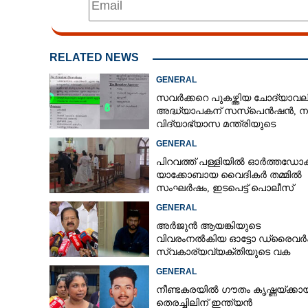
RELATED NEWS
GENERAL
സവർക്കറെ പുകഴ്ത്തിയ ചോദ്യാവലി
അദ്ധ്യാപകന് സസ്‌പെൻഷൻ, ന
വിദ്യാഭ്യാസ മന്ത്രിയുടെ
നിർദേശപ്രകാരം
GENERAL
പിറവത്ത് പള്ളിയിൽ ഓർത്തഡോക
യാക്കോബായ വൈദികർ തമ്മിൽ
സംഘർഷം, ഇടപെട്ട് പൊലീസ്
GENERAL
അർജുൻ ആയങ്കിയുടെ
രാഷ്ട്രീയ പാര്‍
വിവരംനൽകിയ ഓട്ടോ ഡ്രൈവർക്
സംഘടനകളും സ
സ്വകാര്യവ്യക്തിയുടെ വക
ജാഗ്രത വേണമെ
പാരിതോഷികം: മന്ത്രി രമേശ്
GENERAL
ചെന്നിത്തല
നീണ്ടകരയിൽ ഗൗതം കൃഷ്ണയ്ക്കായ
തെരച്ചിലിന് ഇന്ത്യൻ