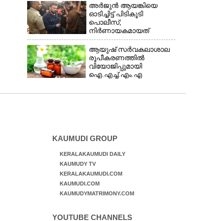
അർജുൻ ആയങ്കിയെ
ഓടിച്ചിട്ട് പിടികൂടി
പൊലീസ്;
നിർണായകമായത്
ഓട്ടോഡ്രൈവർക്ക്
തോന്നിയ സംശയം
ആയുഷ് സർവകലാശാല
രൂപീകരണത്തിൽ
വിയോജിപ്പുമായി
ഐ.എച്ച്.എം.എ
KAUMUDI GROUP
KERALAKAUMUDI DAILY
KAUMUDY TV
KERALAKAUMUDI.COM
KAUMUDI.COM
KAUMUDYMATRIMONY.COM
YOUTUBE CHANNELS