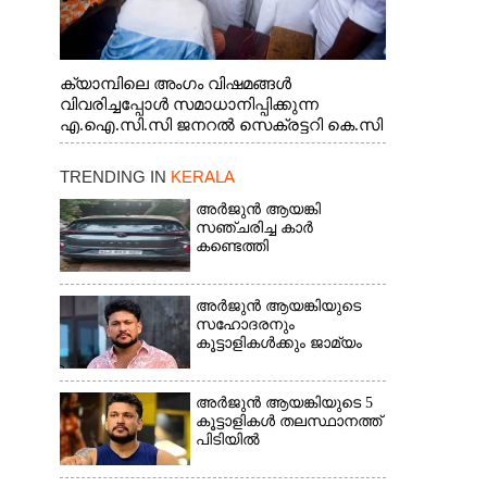
ക്യാമ്പിലെ അംഗം വിഷമങ്ങൾ
വിവരിച്ചപ്പോൾ സമാധാനിപ്പിക്കുന്ന
എ.ഐ.സി.സി ജനറൽ സെക്രട്ടറി കെ.സി
വേണുഗോപാൽ എം.പി. സഹകരണ-
എക്സൈസ് വകുപ്പ് മന്ത്രി എം. ലിജു,
TRENDING IN
KERALA
എന്നിവർ
അർജുൻ ആയങ്കി
സഞ്ചരിച്ച കാർ
കണ്ടെത്തി
അർജുൻ ആയങ്കിയുടെ
സഹോദരനും
കൂട്ടാളികൾക്കും ജാമ്യം
അർജുൻ ആയങ്കിയുടെ 5
കൂട്ടാളികൾ തലസ്ഥാനത്ത്
പിടിയിൽ