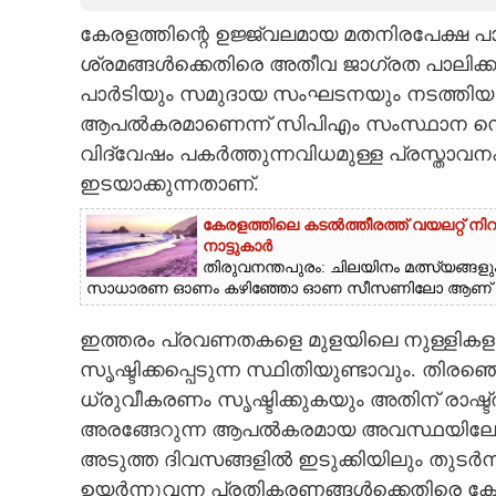
കേരളത്തിന്റെ ഉജ്ജ്വലമായ മതനിരപേക്ഷ പാര
CARTOONS
ശ്രമങ്ങള്‍ക്കെതിരെ അതീവ ജാഗ്രത പാലിക്ക
പാര്‍ടിയും സമുദായ സംഘടനയും നടത്തിയ 
LITERATURE
ആപല്‍കരമാണെന്ന് സിപിഎം സംസ്ഥാന സെക്ര
വിദ്വേഷം പകര്‍ത്തുന്നവിധമുള്ള പ്രസ്താവനകള്‍
ZOOM
ഇടയാക്കുന്നതാണ്.
കേരളത്തിലെ കടൽത്തീരത്ത് വയലറ്റ് നി
CONTACT US
നാട്ടുകാർ
തിരുവനന്തപുരം: ചിലയിനം മത്സ്യങ്ങളും
സാധാരണ ഓണം കഴിഞ്ഞോ ഓണ സീസണിലോ ആണ് അടിയ
ഇത്തരം പ്രവണതകളെ മുളയിലെ നുള്ളികളഞ്ഞ
സൃഷ്ടിക്കപ്പെടുന്ന സ്ഥിതിയുണ്ടാവും. തിരഞ്ഞ
ധ്രുവീകരണം സൃഷ്ടിക്കുകയും അതിന് രാഷ്ട്
അരങ്ങേറുന്ന ആപല്‍കരമായ അവസ്ഥയിലേക്
അടുത്ത ദിവസങ്ങളില്‍ ഇടുക്കിയിലും തുടര്‍ന
ഉയര്‍ന്നുവന്ന പ്രതികരണങ്ങള്‍ക്കെതിരെ കേര