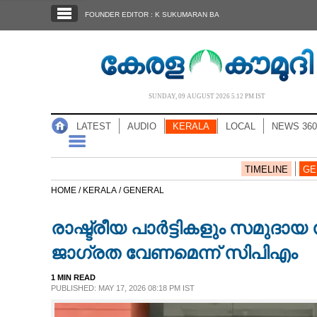
SECTIONS
FOUNDER EDITOR : K SUKUMARAN BA
HOME
LATEST
AUDIO
SUNDAY, 09 AUGUST 2026 5.12 PM IST
NOTIFIED NEWS
LATEST
AUDIO
KERALA
LOCAL
NEWS 360
POLL
KERALA
TIMELINE
GE
HOME /
KERALA /
GENERAL
LOCAL
രാഷ്ട്രീയ പാര്‍ട്ടികളും സമ
NEWS 360
ജാഗ്രത വേണമെന്ന് സിപിഎം
1 MIN READ
CASE DIARY
PUBLISHED: MAY 17, 2026 08:18 PM IST