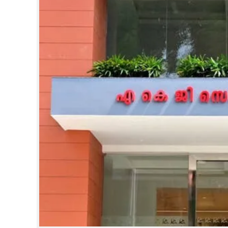
CINEMA
OPINION
PHOTOS
LIFESTYLE
SPIRITUAL
INFO+
ART
ASTRO