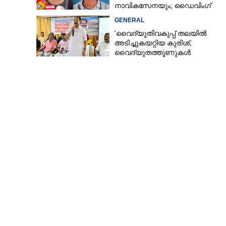
നാവികസേനയും; ഡൈവിംഗ്
ആരംഭിച്ചു
GENERAL
'വൈദ്യുതിവകുപ്പ് തലയിൽ
അടിച്ചുകയറ്റിയ കുരിശ്‌,
വൈദ്യുതത്തൂണുകൾ
പൊട്ടിവീണാൽപോലും മന്ത്രിയ
വിളിക്കുന്ന കാലമാണിത്'