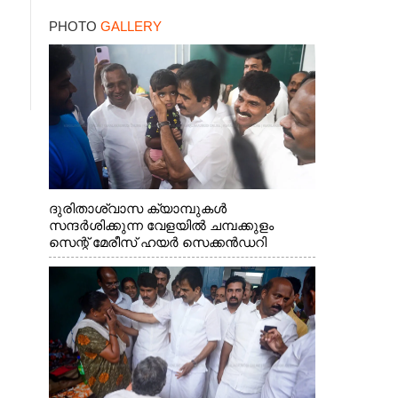
-ബെംഗളൂരു
PHOTO
GALLERY
ദേശീയപാതയിൽ 20
പേർക്ക് പരിക്ക്, നാലു
പേരുടെ നില ഗുരുതരം
ദുരിതാശ്വാസ ക്യാമ്പുകൾ
സന്ദർശിക്കുന്ന വേളയിൽ ചമ്പക്കുളം
സെന്റ് മേരീസ് ഹയർ സെക്കൻഡറി
സ്കൂളിലെ ക്യാമ്പിലെത്തിയ എ.ഐ.സി.സി
ജനറൽ സെക്രട്ടറി കെ.സി
വേണുഗോപാൽ എം.പി കുരുന്നിനെ
എടുത്ത് ലാളിച്ചപ്പോൾ. സഹകരണ-
എക്സൈസ് വകുപ്പ് മന്ത്രി എം. ലിജു,
കൃഷിവകുപ്പ് മന്ത്രി ടി. സിദ്ദിഖ്, റെജി
ചെറിയാൻ എം. എൽ. എ എന്നിവർ സമീപം