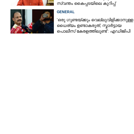
സ്വന്തം കൈപ്പടയിലെ കുറിപ്പ്
GENERAL
'ഒരു ഗുണ്ടയ്ക്കും വെല്ലുവിളിക്കാനുള്ള
ധൈര്യം ഉണ്ടാകരുത്, സ്മാർട്ടായ
പൊലീസ് കേരളത്തിലുണ്ട്': എഡിജിപി
െ
പി വിജയൻ