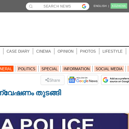
ENGLISH |
KĀZHCHA
CASE DIARY
CINEMA
OPINION
PHOTOS
LIFESTYLE
NERAL
POLITICS
SPECIAL
INFORMATION
SOCIAL MEDIA
Share
ന്വേഷണം തുടങ്ങി