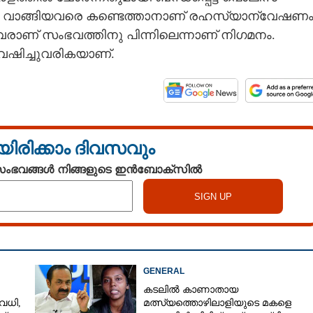
ർ വാങ്ങിയവരെ കണ്ടെത്താനാണ് രഹസ്യാന്വേഷണം
ട്ടവരാണ് സംഭവത്തിനു പിന്നിലെന്നാണ് നിഗമനം.
േഷിച്ചുവരികയാണ്.
യിരിക്കാം ദിവസവും
 സംഭവങ്ങൾ നിങ്ങളുടെ ഇൻബോക്സിൽ
GENERAL
കടലിൽ കാണാതായ
വധി,​
മത്സ്യത്തൊഴിലാളിയുടെ മകളെ