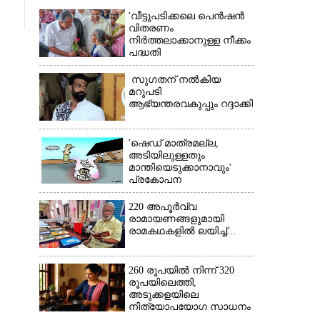
'വീട്ടുപടിക്കലെ പെൻഷൻ
വിതരണം
നിർത്തലാക്കാനുള്ള നീക്കം
പദ്ധതി
അവസാനിപ്പിക്കാനുള്ള
യുഡിഎഫ് അജണ്ടയുടെ
സുഗതന് നൽകിയ
ആദ്യപടി'
മറുപടി
ആഭ്യന്തരവകുപ്പും റദ്ദാക്കി
'ഷെഡ് മാത്രമല്ല,
അടിയിലുള്ളതും
മാന്തിയെടുക്കാനാവും'
×
പ്രകോപന
പ്രസംഗവുമായി കെ.കെ.
രാഗേഷ്
220 അപൂർവ്വ
രാമായണങ്ങളുമായി
രാമകഥകളിൽ ലയിച്ച്...
260 രൂപയിൽ നിന്ന് 320
രൂപയിലെത്തി,
അടുക്കളയിലെ
നിത്യോപയോഗ സാധനം
വാങ്ങിയാൽ കൈപൊള്ളും