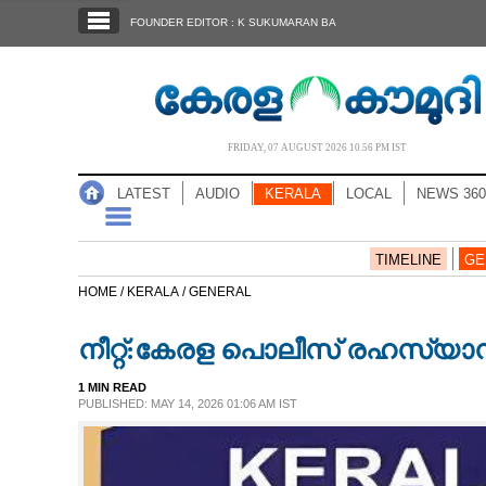
SECTIONS
FOUNDER EDITOR : K SUKUMARAN BA
HOME
LATEST
AUDIO
FRIDAY, 07 AUGUST 2026 10.56 PM IST
NOTIFIED NEWS
LATEST
AUDIO
KERALA
LOCAL
NEWS 360
POLL
KERALA
TIMELINE
GE
HOME /
KERALA /
GENERAL
LOCAL
നീറ്റ്:കേരള പൊലീസ് രഹസ്യാ
NEWS 360
1 MIN READ
PUBLISHED: MAY 14, 2026 01:06 AM IST
CASE DIARY