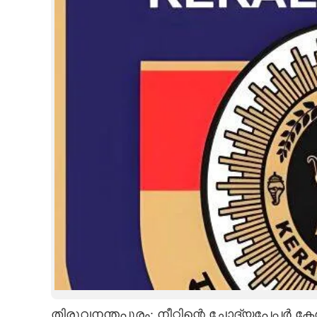
CINEMA
OPINION
PHOTOS
LIFESTYLE
SPIRITUAL
INFO+
ART
ASTRO
തിരുവനന്തപുരം: നീറ്റിന്റെ ചോദ്യപേപ്പർ ക