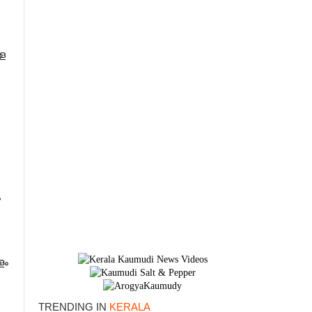
െ
ം
ളം
TRENDING IN
KERALA