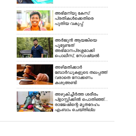
അഭിമന്യു കേസ്:
പ്രതികൾക്കെതിരെ
പുതിയ വകുപ്പ്
അർജുൻ ആയങ്കിയെ
പൂട്ടേണ്ടത്
അഭിമാനപ്രശ്നമാക്കി
പൊലീസ്, സാേഷ്യൽ
മീഡിയ ഉപയോഗിക്കുന്നത്
മറ്റൊരാളെന്ന് സംശയം
അഴിമതിക്കാർ
ബോർഡുകളുടെ തലപ്പത്ത്
വരാതെ നോക്കണം
കശുഅണ്ടി
അഴിമതിക്കേസിൽ
ഹൈക്കോടതി
അഴുകിച്ചീർത്ത ശരീരം
പ്ളാസ്റ്റിക്കിൽ പൊതിഞ്ഞ്...
രാജേഷിന്റെ മൃതദേഹം
എംബാം ചെയ്തില്ല