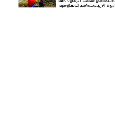
ബംഗാളിനും ബംഗാൾ ഉൾക്കടലിന
മുകളിലായി ചക്രവാതച്ചുഴി, ഒപ്പം
കള്ളക്കടൽ പ്രതിഭാസം