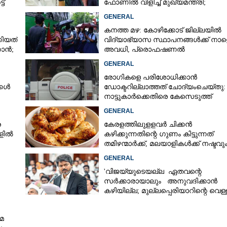
ട്
ഫോണിൽ വിളിച്ച് മുഖ്യമന്ത്രി;
തിരച്ചിൽ ശക്തമാക്കുമെന്ന് ഉറപ്പ്
GENERAL
നൽകി
കനത്ത മഴ: കോഴിക്കോട് ജില്ലയിൽ
ിയത്
വിദ്യാഭ്യാസ സ്ഥാപനങ്ങൾക്ക് നാള
കാൻ;
അവധി,​ പ്രൊഫഷണൽ
കോളേജുകൾക്ക് ബാധകമല്ല
GENERAL
രോഗികളെ പരിശോധിക്കാൻ
്കൾ
ഡോക്ടറില്ലാത്തത് ചോദ്യംചെയ്തു:
നാട്ടുകാർക്കെതിരെ കേസെടുത്ത്
പൊലീസ്
GENERAL
ര
കേരളത്തിലുളളവർ ചിക്കൻ
കളിൽ
കഴിക്കുന്നതിന്റെ ഗുണം കിട്ടുന്നത്
തമിഴന്മാർക്ക്, മലയാളികൾക്ക് നഷ്ടവു
കടവും മാത്രം
GENERAL
'വിജയ്‌യുടെയല്ല ഏതവന്റെ
സർക്കാരായാലും അനുവദിക്കാൻ
കഴിയില്ല; മുല്ലപ്പെരിയാറിന്റെ വെള്
കൂട്ടുന്നത് മനസിൽ വച്ചാൽമതി'
മ