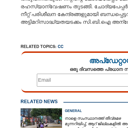
രഹസ്യാന്വേഷണം തുടങ്ങി. ചോദ്യപേപ്പ
CARTOONS
നീറ്റ് പരിശീലന കേന്ദ്രങ്ങളുമായി ബന്ധപ്പെ
അട്ടിമറിസാദ്ധ്യതയടക്കം സി.ബി.ഐ അന്വ
LITERATURE
ZOOM
RELATED TOPICS:
CC
അപ്ഡേറ്റാ
CONTACT US
ഒരു ദിവസത്തെ പ്രധാന
RELATED NEWS
GENERAL
നാളെ സംസ്ഥാനത്ത് തീവ്രമഴ
മുന്നറിയിപ്പ്,​ ആറ് ജില്ലകളിൽ അ