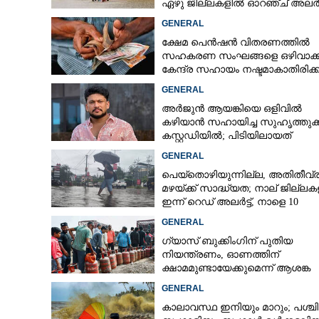
ഏഴു ജില്ലകളിൽ ഓറഞ്ച് അലർട്
GENERAL
ക്ഷേമ പെൻഷൻ വിതരണത്തിൽ
സഹകരണ സംഘങ്ങളെ ഒഴിവാക്ക
കേന്ദ്ര സഹായം നഷ്ടമാകാതിരിക്
വിശദീകരണവുമായി സർക്കാ‌ർ
GENERAL
അർജുൻ ആയങ്കിയെ ഒളിവിൽ
കഴിയാൻ സഹായിച്ച സുഹൃത്തുക
കസ്റ്റഡിയിൽ; പിടിയിലായത്
കൊച്ചിയിലെ ഫ്ലാറ്റിൽനിന്ന്
GENERAL
പെയ്തൊഴിയുന്നില്ല, അതിതീവ്
മഴയ്ക്ക് സാദ്ധ്യത;​ നാല് ജില്ല
ഇന്ന് റെഡ് അലർട്ട്,​ നാളെ 10
ജില്ലകളിൽ മഞ്ഞ അലർട്ട്
GENERAL
ഗ്യാസ് ബുക്കിംഗിന് പുതിയ
നിയന്ത്രണം, ഓണത്തിന്
ക്ഷാമമുണ്ടായേക്കുമെന്ന് ആശങ്ക
GENERAL
കാലാവസ്ഥ ഇനിയും മാറും; പശ്ചി