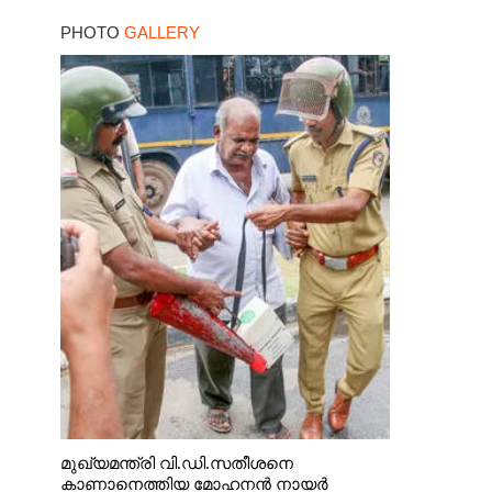
PHOTO
GALLERY
മുഖ്യമന്ത്രി വി.ഡി.സതീശനെ
കാണാനെത്തിയ മോഹനൻ നായർ