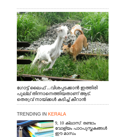
ഗോട്ട് ലൈഫ് ...വിശപ്പടക്കാൻ ഇത്തിരി
പുല്ല് തിന്നാനെത്തിയതാണ് ആട്.
തെരുവ് നായ്ക്കൾ കടിച്ച് കീറാൻ
വന്നതോടെ വയറിന്റെ ആന്തൽ മറന്ന്
ജീവന് വേണ്ടിയായി ഓട്ടം. എറണാകുളം
TRENDING IN
KERALA
വാത്തുരുത്തിയിൽ നിന്നുള്ള കാഴ്ച
9, 10 ക്ലാസ്: രണ്ടാം
വോള്യം പാഠപുസ്തകങ്ങൾ
ഈ മാസം