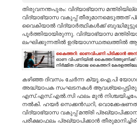
തിരുവനന്തപുരം: വിദ്യാഭ്യാസ മന്ത്രിയില
CARTOONS
വിദ്യാഭ്യാസ വകുപ്പ് തീരുമാനമെടുത്തത്
വൈകിയാൽ വിദ്യാർത്ഥികൾക്ക് ബുദ്ധിമുട്ടു
LITERATURE
പൂർത്തിയായിരുന്നു. വിദ്യാഭ്യാസ മന്ത്രി
ലംഘിക്കുന്നതിൽ ഉദ്യോഗസ്ഥതലത്തിൽ ആശയക
ZOOM
കൈത്തറി: ഓണവിപണി പിടിക്കാൻ അ
ഓണ വിപണിയിൽ കൈത്തറിത്തുണിക്ക് വ
CONTACT US
നിർമ്മിത വ്യാജ കൈത്തറി കേരളത്തിലേക്ക്
കഴിഞ്ഞ ദിവസം ചേർന്ന ക്യൂ.ഐ.പി യോഗത്ത
അദ്ധ്യാപക സംഘടനകൾ ആവശ്യപ്പെട്ടിരുന്നു
എസ്.എസ്.എൽ.സി ഫലം മുൻ നിശ്ചയിച്ചപോല
നൽകി. ഹയർ സെക്കൻഡറി, വൊക്കേഷണൽ 
വിദ്യാഭ്യാസ വകുപ്പ് മന്ത്രി പ്രഖ്യാപി
പരീക്ഷാഫലം പ്രഖ്യാപിക്കാൻ തീരുമാനിച്ചിരിക