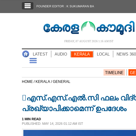
SECTIONS
FOUNDER EDITOR : K SUKUMARAN BA
HOME
LATEST
AUDIO
FRIDAY, 07 AUGUST 2026 1.16 AM IST
NOTIFIED NEWS
LATEST
AUDIO
KERALA
LOCAL
NEWS 360
POLL
KERALA
TIMELINE
GE
HOME /
KERALA /
GENERAL
LOCAL
എസ്.എസ്.എൽ.സി ഫലം വിദ്യാഭ
NEWS 360
പ്രഖ്യാപിക്കാമെന്ന് ഉപദേശം
1 MIN READ
CASE DIARY
PUBLISHED: MAY 14, 2026 01:12 AM IST