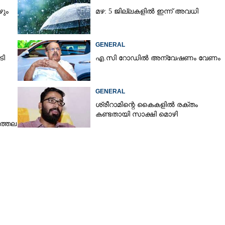
ഴും
മഴ: 5 ജില്ലകളിൽ ഇന്ന് അവധി
GENERAL
ടി
എ.സി റോഡിൽ അന്വേഷണം വേണം
GENERAL
ശ്രീറാമിന്റെ കൈകളിൽ രക്തം
Share this link
കണ്ടതായി സാക്ഷി മൊഴി
ിത്തല
Copy Link
ൽ.സി ഫലം
്ത്രിയില്ലെങ്കിലും
െന്ന് ഉപദേശം