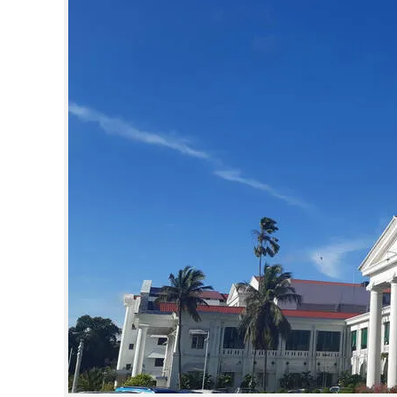
CINEMA
OPINION
PHOTOS
LIFESTYLE
SPIRITUAL
INFO+
ART
ASTRO