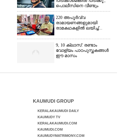
പിടിക്കാമെങ്കിൽ പിടിക്കൂ';
പൊലീസിനെ വീണ്ടും
വെല്ലുവിളിച്ച് അർജുൻ
ആയങ്കി
220 അപൂർവ്വ
രാമായണങ്ങളുമായി
രാമകഥകളിൽ ലയിച്ച്...
9, 10 ക്ലാസ്: രണ്ടാം
വോള്യം പാഠപുസ്തകങ്ങൾ
ഈ മാസം
KAUMUDI GROUP
KERALAKAUMUDI DAILY
KAUMUDY TV
KERALAKAUMUDI.COM
KAUMUDI.COM
KAUMUDYMATRIMONY.COM