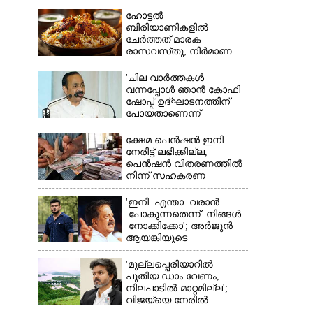
ഹോട്ടൽ
ബിരിയാണികളിൽ
ചേർത്തത് മാരക
രാസവസ്‌തു; നിർമാണ
യൂണിറ്റിൽ എലികാഷ്‌ടവും
കുപ്പിച്ചില്ലും
'ചില വാർത്തകൾ
വന്നപ്പോൾ ഞാൻ കോഫി
ഷോപ്പ് ഉദ്ഘാടനത്തിന്
×
പോയതാണെന്ന്
വിചാരിച്ചു, 400 കോടിയുടെ
പ്രോജക്ടാണ് അത്'
ക്ഷേമ പെൻഷൻ ഇനി
നേരിട്ട് ലഭിക്കില്ല,​
പെൻഷൻ വിതരണത്തിൽ
നിന്ന് സഹകരണ
ബാങ്കുകളെ ഒഴിവാക്കി
'ഇനി എന്താ വരാൻ
പോകുന്നതെന്ന് നിങ്ങൾ
നോക്കിക്കോ'; അർജുൻ
ആയങ്കിയുടെ
വെല്ലുവിളിയിൽ രമേശ്
ചെന്നിത്തല
'മുല്ലപ്പെരിയാറിൽ
പുതിയ ഡാം വേണം,
നിലപാടിൽ മാറ്റമില്ല';
വിജയ്‌യെ നേരിൽ
കാണാനൊരുങ്ങി കേരള