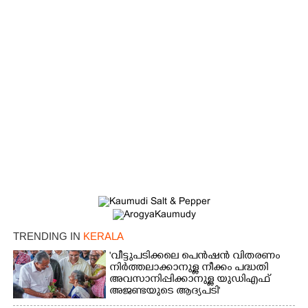
×
Share this link
TRENDING IN
KERALA
Copy Link
'വീട്ടുപടിക്കലെ പെൻഷൻ വിതരണം
നിർത്തലാക്കാനുള്ള നീക്കം പദ്ധതി
അവസാനിപ്പിക്കാനുള്ള യുഡിഎഫ്
അജണ്ടയുടെ ആദ്യപടി'