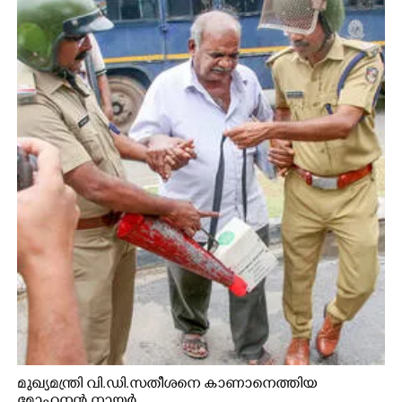
മുഖ്യമന്ത്രി വി.ഡി.സതീശനെ കാണാനെത്തിയ
മോഹനൻ നായർ