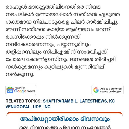
രാഹുൽ മാങ്കൂട്ടത്തിലിനെതിരെ നിയമ
നടപടികൾ ഉണ്ടായപ്പോൾ സതീശൻ എടുത്ത
ശക്തമായ നിലപാടുകളെ ചിലർ ഓർമ്മിപ്പിച്ചു.
അന്ന് സതീശൻ കാട്ടിയ ആർജ്ജവം മറന്ന്
കെസിക്കൊപ്പം നിൽക്കുന്നത്
നന്ദികേടാണെന്നും, പയ്യന്നൂരിലും
തളിപ്പറമ്പിലും സിപിഎമ്മിന് സംഭവിച്ചത്
പോലെ കോൺഗ്രസിനും ജനങ്ങൾ തിരിച്ചടി
നൽകുമെന്നും കുറിപ്പുകൾ മുന്നറിയിപ്പ്
നൽകുന്നു.
RELATED TOPICS:
SHAFI PARAMBIL
,
LATESTNEWS
,
KC
VENUGOPAL
,
UDF
,
INC
അപ്ഡേറ്റായിരിക്കാം ദിവസവും
ഒരു ദിവസത്തെ പ്രധാന സംഭവങ്ങൾ