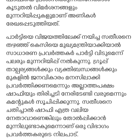
ഷാഫിയെ പ്രശംസിക്കുന്നതിനേക്കാൾ
കൂടുതൽ വിമർശനങ്ങളും
മുന്നറിയിപ്പുകളുമാണ് അണികൾ
രേഖപ്പെടുത്തിയത്.
പാർട്ടിയെ വിജയത്തിലേക്ക് നയിച്ച സതീശനെ
തഴഞ്ഞ് കെസിയെ മുഖ്യമന്ത്രിയാക്കിയാൽ
സാധാരണ പ്രവർത്തകർ പാർട്ടി വിടുമെന്ന്
പലരും മുന്നറിയിപ്പ് നൽകുന്നു. ഗ്രൂപ്പ്
താല്പര്യങ്ങൾക്കും വ്യക്തിബന്ധങ്ങൾക്കും
മുകളിൽ ജനവികാരം മനസിലാക്കി
പ്രവർത്തിക്കണമെന്നും അല്ലാത്തപക്ഷം
ഷാഫിയും തിരിച്ചടി നേരിടേണ്ടി വരുമെന്നും
കമന്റുകൾ സൂചിപ്പിക്കുന്നു. സതീശനെ
ചതിച്ചാൽ ഷാഫി എത്ര വലിയ
നേതാവാണെങ്കിലും തോൽപ്പിക്കാൻ
മുന്നിലുണ്ടാകുമെന്നാണ് ഒരു വിഭാഗം
പ്രവർത്തകരുടെ നിലപാട്.