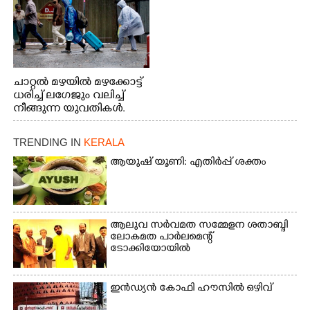
ചാറ്റൽ മഴയിൽ മഴക്കോട്ട്
ധരിച്ച് ലഗേജും വലിച്ച്
നീങ്ങുന്ന യുവതികൾ.
എറണാകുളം മേനകയിൽ
നിന്നുള്ള കാഴ്ച
TRENDING IN
KERALA
ആയുഷ് യൂണി: എതിർപ്പ് ശക്തം
ആലുവ സർവമത സമ്മേളന ശതാബ്ദി
ലോകമത പാർലമെന്റ്
ടോക്കിയോയിൽ
ഇൻഡ്യൻ കോഫി ഹൗസിൽ ഒഴിവ്