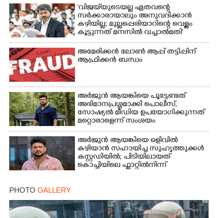
'വിജയ്‌യുടെയല്ല ഏതവന്റെ
സർക്കാരായാലും അനുവദിക്കാൻ
കഴിയില്ല; മുല്ലപ്പെരിയാറിന്റെ വെള്ളം
കൂട്ടുന്നത് മനസിൽ വച്ചാൽമതി'
അമേരിക്കൻ ലോൺ ആപ്പ് തട്ടിപ്പിന്
ആഫ്രിക്കൻ ബന്ധം
അർജുൻ ആയങ്കിയെ പൂട്ടേണ്ടത്
അഭിമാനപ്രശ്നമാക്കി പൊലീസ്,
സാേഷ്യൽ മീഡിയ ഉപയോഗിക്കുന്നത്
മറ്റൊരാളെന്ന് സംശയം
അർജുൻ ആയങ്കിയെ ഒളിവിൽ
കഴിയാൻ സഹായിച്ച സുഹൃത്തുക്കൾ
കസ്റ്റഡിയിൽ; പിടിയിലായത്
കൊച്ചിയിലെ ഫ്ലാറ്റിൽനിന്ന്
PHOTO
GALLERY