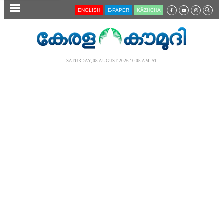
SECTIONS
ENGLISH
E-PAPER
KĀZHCHA
HOME
LATEST
SATURDAY, 08 AUGUST 2026 10.05 AM IST
AUDIO
NOTIFIED NEWS
POLL
KERALA
LOCAL
NEWS 360
CASE DIARY