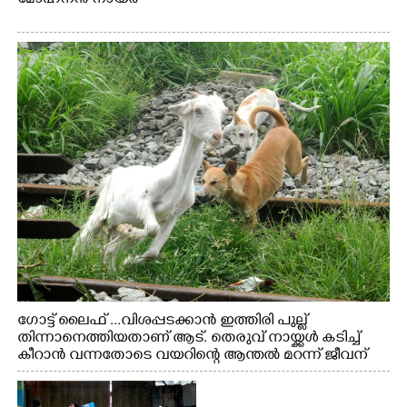
ഗോട്ട് ലൈഫ് ...വിശപ്പടക്കാൻ ഇത്തിരി പുല്ല്
തിന്നാനെത്തിയതാണ് ആട്. തെരുവ് നായ്ക്കൾ കടിച്ച്
കീറാൻ വന്നതോടെ വയറിന്റെ ആന്തൽ മറന്ന് ജീവന്
വേണ്ടിയായി ഓട്ടം. എറണാകുളം വാത്തുരുത്തിയിൽ
നിന്നുള്ള കാഴ്ച