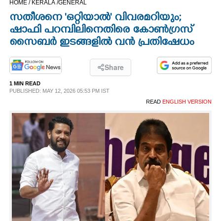
HOME /
KERALA /
GENERAL
CINEMA
സതീശനെ 'ഒറ്റിയാൽ' വിവരമറിയും;
ഷാഫി പറമ്പിലിനെതിരെ കോൺഗ്രസ്
OPINION
സൈബർ ഇടങ്ങളിൽ വൻ പ്രതിഷേധം
PHOTOS
Share
1 MIN READ
PUBLISHED: MAY 12, 2026 05:53 PM IST
LIFESTYLE
READ
ENGLISH VERSION
SPIRITUAL
INFO+
ART
ASTRO