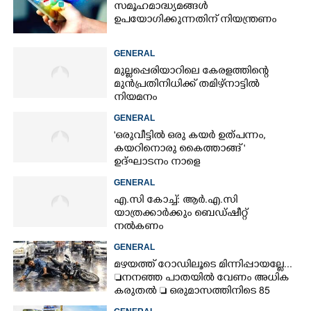
സമൂഹമാദ്ധ്യമങ്ങൾ
ഉപയോഗിക്കുന്നതിന് നിയന്ത്രണം
GENERAL
മുല്ലപ്പെരിയാറിലെ കേരളത്തിന്റെ
മുൻപ്രതിനിധിക്ക് തമിഴ്നാട്ടിൽ
നിയമനം
GENERAL
'ഒരുവീട്ടിൽ ഒരു കയർ ഉത്പന്നം,
കയറിനൊരു കൈത്താങ്ങ് '
ഉദ്ഘാടനം നാളെ
GENERAL
എ.സി കോച്ച്: ആർ.എ.സി
യാത്രക്കാർക്കും ബെഡ്ഷീറ്റ്
നൽകണം
GENERAL
മഴയത്ത് റോഡിലൂടെ മിന്നിപ്പായല്ലേ...
നനഞ്ഞ പാതയിൽ വേണം അധിക
കരുതൽ  ഒരുമാസത്തിനിടെ 85
അപകടം