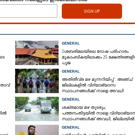
GENERAL
ശബരിമലയിലെ ദോഷ പരിഹാരം
ടെ
മൂകാംബികയിലടക്കം 25 ക്ഷേത്രങ്ങള
പൂജ
GENERAL
അതിതീവ്ര മഴ മുന്നറിയിപ്പ് : അഞ്ച്
താവ്
ജില്ലകളിൽ വിദ്യാഭ്യാസ
സ്ഥാപനങ്ങൾക്ക് നാളെ അവധി
GENERAL
ശക്തമായ മഴ തുടരും;
തിൽ
പത്തനംതിട്ടയിൽ നാളെ വിദ്യാഭ്യാ
സ്ഥാപനങ്ങൾക്ക് അവധി,​ ജില്ലയിൽ
ഇന്ന് റെ‌ഡും നാളെ ഓറഞ്ചും അലർട്
GENERAL