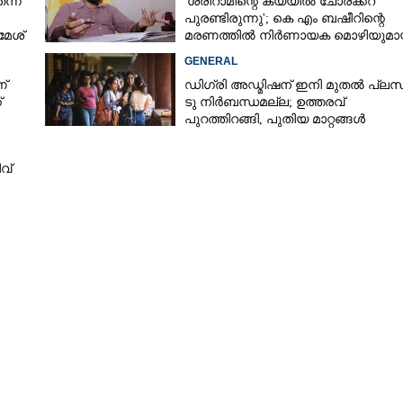
്ന്
'ശ്രീറാമിന്റെ കയ്യിൽ ചോരക്കറ
പുരണ്ടിരുന്നു'; കെ എം ബഷീറിന്റെ
മേശ്
മരണത്തിൽ നിർണായക മൊഴിയുമാ
ദൃക്‌സാക്ഷി
GENERAL
്
ഡിഗ്രി അഡ്മിഷന് ഇനി മുതൽ പ്ലസ
്
ടു നിർബന്ധമല്ല; ഉത്തരവ്
പുറത്തിറങ്ങി, പുതിയ മാറ്റങ്ങൾ
അറിയാം
ീവ്
Share this link
Copy Link
ക് മന്ത്രി നിയോഗം