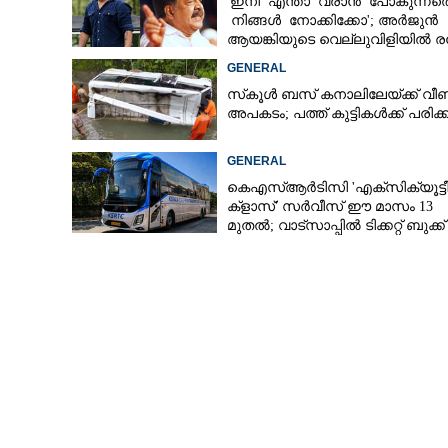
'ഇനി എന്താ വരാൻ പോകുന്നതെന
നിങ്ങൾ നോക്കിക്കോ'; അർജുൻ
ആയങ്കിയുടെ വെല്ലുവിളിയിൽ ര
ചെന്നിത്തല
GENERAL
സ്‌കൂൾ ബസ് കനാലിലേയ്ക്ക് വീണ
അപകടം; പത്ത് കുട്ടികൾക്ക് പരിക്ക
GENERAL
കെഎസ്‌ആർടിസി 'എക്‌സിക്യൂട്ട
ക്ളാസ്' സർവീസ് ഈ മാസം 13
മുതൽ; വാട്‌സാപ്പിൽ ടിക്കറ്റ് ബുക്ക്
ചെയ്യാൻ 9447071021
അദ്ധ്യാപികയ്ക്