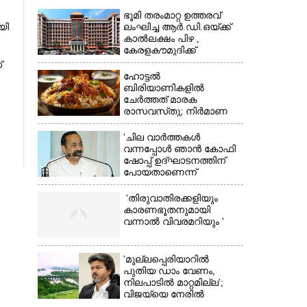
ഭൂമി തരംമാറ്റ ഉത്തരവ്
യി
ലംഘിച്ച ആർ.ഡി.ഒയ്ക്ക്
കാൽലക്ഷം പിഴ ,​
കേരളകൗമുദിക്ക്
ഹൈക്കോടതിയുടെ
്
പ്രശംസ
ഹോട്ടൽ
ബിരിയാണികളിൽ
ചേർത്തത് മാരക
രാസവസ്‌തു; നിർമാണ
×
യൂണിറ്റിൽ എലികാഷ്‌ടവും
കുപ്പിച്ചില്ലും
'ചില വാർത്തകൾ
വന്നപ്പോൾ ഞാൻ കോഫി
ഷോപ്പ് ഉദ്ഘാടനത്തിന്
പോയതാണെന്ന്
വിചാരിച്ചു, 400 കോടിയുടെ
പ്രോജക്ടാണ് അത്'
'തിരുവാതിരക്കളിയും
കാരണഭൂതനുമായി
വന്നാൽ വിവരമറിയും '
'മുല്ലപ്പെരിയാറിൽ
പുതിയ ഡാം വേണം,
നിലപാടിൽ മാറ്റമില്ല';
വിജയ്‌യെ നേരിൽ
കാണാനൊരുങ്ങി കേരള