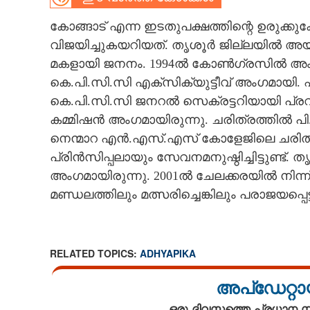
CARTOONS
കോങ്ങാട് എന്ന ഇടതുപക്ഷത്തിന്റെ ഉരുക്ക
വിജയിച്ചുകയറിയത്. തൃശൂർ ജില്ലയിൽ അ
മകളായി ജനനം. 1994ൽ കോൺഗ്രസിൽ അംഗ
LITERATURE
കെ.പി.സി.സി എക്സിക്യുട്ടീവ് അംഗമായി
കെ.പി.സി.സി ജനറൽ സെക്രട്ടറിയായി പ്രവർ
ZOOM
കമ്മിഷൻ അംഗമായിരുന്നു. ചരിത്രത്തിൽ പി.ജ
നെന്മാറ എൻ.എസ്.എസ് കോളേജിലെ ചരിത്
CONTACT US
പ്രിൻസിപ്പലായും സേവനമനുഷ്ഠിച്ചിട്ടുണ്ട
അംഗമായിരുന്നു. 2001ൽ ചേലക്കരയിൽ നിന്ന
മണ്ഡലത്തിലും മത്സരിച്ചെങ്കിലും പരാജയപ്പെട
RELATED TOPICS:
ADHYAPIKA
അപ്ഡേറ്റാ
ഒരു ദിവസത്തെ പ്രധാന