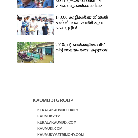
ചെന്നുകയറാനാകില്ല',
മലബാറുകാർക്കെതിരെ
അധിക്ഷേപ
പരാമർശവുമായി സിപിഎം
14,000 കുട്ടികൾക്ക് നീന്തൽ
നേതാവ്‌
പരിശീലനം: മന്ത്രി എൻ.
ഷംസുദ്ദീൻ
2018ന്റെ ഓർമ്മയിൽ വീട്
വിട്ട് അഭയം തേടി കുട്ടനാട്
KAUMUDI GROUP
KERALAKAUMUDI DAILY
KAUMUDY TV
KERALAKAUMUDI.COM
KAUMUDI.COM
KAUMUDYMATRIMONY.COM