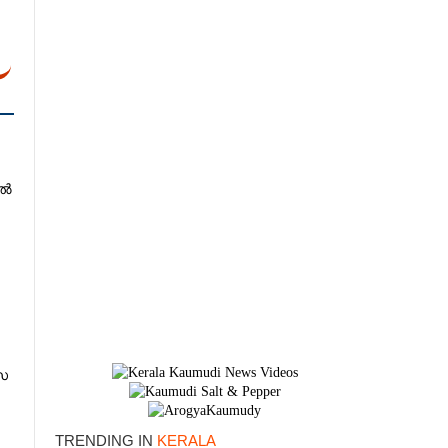
ിൽ
സ
ട്
TRENDING IN
KERALA