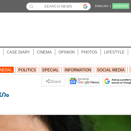
ENGLISH |
KĀZHCHA
CASE DIARY
CINEMA
OPINION
PHOTOS
LIFESTYLE
NERAL
POLITICS
SPECIAL
INFORMATION
SOCIAL MEDIA
Share
ോഗം