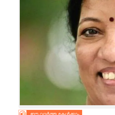
CINEMA
OPINION
PHOTOS
LIFESTYLE
SPIRITUAL
INFO+
ART
ASTRO
ഈ വാർത്ത കേൾക്കാം