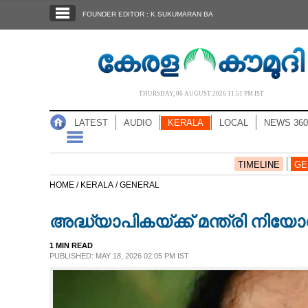
SECTIONS
FOUNDER EDITOR : K SUKUMARAN BA
HOME
LATEST
AUDIO
THURSDAY, 06 AUGUST 2026 11.51 PM IST
NOTIFIED NEWS
LATEST
AUDIO
KERALA
LOCAL
NEWS 360
POLL
KERALA
TIMELINE
GE
HOME /
KERALA /
GENERAL
LOCAL
അദ്ധ്യാപികയ്ക്ക് മന്ത്രി നിയ
NEWS 360
1 MIN READ
PUBLISHED: MAY 18, 2026 02:05 PM IST
CASE DIARY