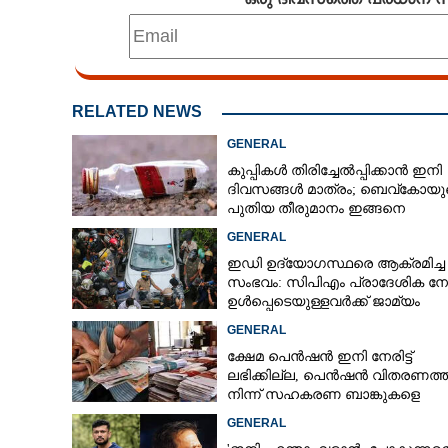
RELATED NEWS
GENERAL
കുപ്പികൾ തിരിച്ചേൽപ്പിക്കാൻ ഇനി
ദിവസങ്ങൾ മാത്രം; ബെവ്‌കോയു
പുതിയ തീരുമാനം ഇങ്ങനെ
GENERAL
ഇഡി ഉദ്യോഗസ്ഥരെ ആക്രമിച്ച
സംഭവം: സിപിഎം പ്രാദേശിക നേ
ഉൾപ്പെടെയുള്ളവർക്ക് ജാമ്യം
അനുവദിച്ച് കോടതി
GENERAL
ക്ഷേമ പെൻഷൻ ഇനി നേരിട്ട്
ലഭിക്കില്ല,​ പെൻഷൻ വിതരണത്
നിന്ന് സഹകരണ ബാങ്കുകളെ
ഒഴിവാക്കി
GENERAL