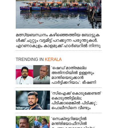
മത്സ്യബന്ധനം കഴിഞ്ഞെത്തിയ ബോട്ടുക
ൾക്ക് ചുറ്റും വട്ടമിട്ട് പറക്കുന്ന പരുന്തുകൾ.
എറണാകുളം കാളമുക്ക് ഹാർബറിൽ നിന്നു
ള്ള കാഴ്ച
TRENDING IN
KERALA
'ഷെഡ് മാത്രമല്ല
അതിനടിയിൽ ഉള്ളതും
മാന്തിയെടുക്കാൻ
പാർട്ടിക്കറിയാം': ഭീഷണി
പ്രസംഗവുമായി കെ കെ
രാഗേഷ്
'സിഐക്ക് കൊടുക്കേണ്ടത്
കൊടുത്തിട്ടില്ല;
പിടിക്കാമെങ്കിൽ പിടിക്കൂ';
പൊലീസിനെ വീണ്ടും
വെല്ലുവിളിച്ച് അർജുൻ
ആയങ്കി
'സെക്രട്ടറിയേറ്റിൽ
മന്ത്രിയോഫീസിൽ