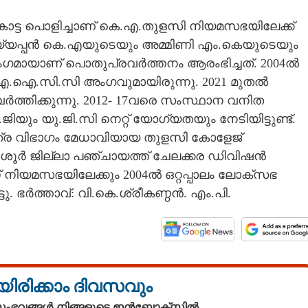
ുകോട്ട പൊളിച്ചാണ് കെ.എ.തുളസി നിയമസഭയിലേക്ക്
യ്യപ്പൻ കെ.എയുടെയും അമ്മിണി എം.കെയുടെയും
മായാണ് പൊതുപ്രവർത്തനം ആരംഭിച്ചത്. 2004ൽ
. എ.ഐ.സി.സി അംഗവുമായിരുന്നു. 2021 മുതൽ
ത്തിക്കുന്നു. 2012- 17വരെ സംസ്ഥാന വനിത
ിയും യു.ജി.സി നെറ്റ് യോഗ്യതയും നേടിയിട്ടുണ്ട്.
ര വിഭാഗം മേധാവിയായ തുളസി കോളേജ്
്. തൃശൂർ ജില്ലാ പഞ്ചായത്ത് ചേലക്കര ഡിവിഷൻ
് നിയമസഭയിലേക്കും 2004ൽ ഒറ്റപ്പാലം ലോക്സഭ
്ടു. ഭർത്താവ്: വി.കെ.ശ്രീകണ്ഠൻ. എം.പി.
യിരിക്കാം ദിവസവും
 സംഭവങ്ങൾ നിങ്ങളുടെ ഇൻബോക്സിൽ