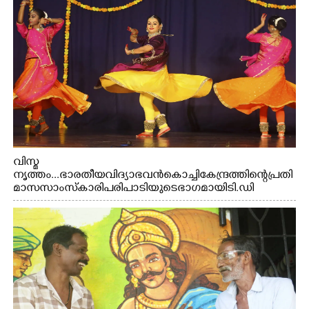
വിസ്മ
നൃത്തം...ഭാരതീയ വിദ്യാഭവൻ കൊച്ചി കേന്ദ്രത്തിന്റെ പ്രതി
മാസ സാംസ്കാരി പരിപാടിയുടെ ഭാഗമായി ടി.ഡി
റോഡിലെ ഭാരതീയ വിദ്യാഭവൻ സർദാർ പട്ടേൽ
സഭാഗൃഹത്തിൽ പ്രശസ്ത കഥക് നർത്തകി എം.
അക്ഷത അവതരിപ്പിച്ച ലയ നമൻ കഥകിൽ നിന്ന്