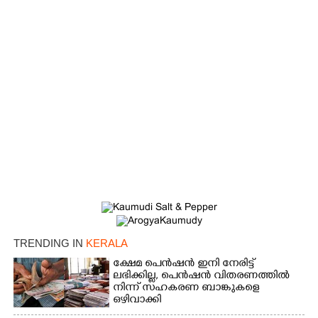
TRENDING IN
KERALA
×
Share this link
ക്ഷേമ പെൻഷൻ ഇനി നേരിട്ട്
ലഭിക്കില്ല,​ പെൻഷൻ വിതരണത്തിൽ
നിന്ന് സഹകരണ ബാങ്കുകളെ
ഒഴിവാക്കി