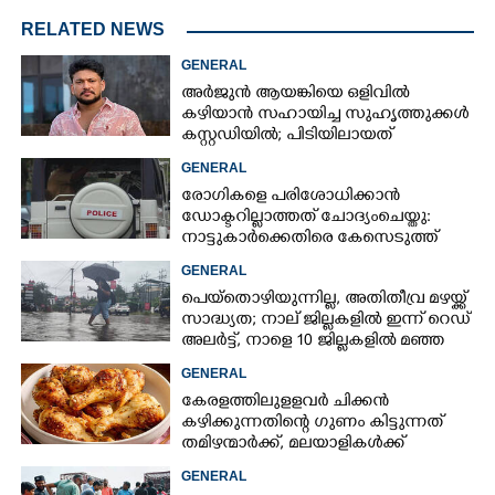
RELATED NEWS
GENERAL
അർജുൻ ആയങ്കിയെ ഒളിവിൽ
കഴിയാൻ സഹായിച്ച സുഹൃത്തുക്കൾ
കസ്റ്റഡിയിൽ; പിടിയിലായത്
കൊച്ചിയിലെ ഫ്ലാറ്റിൽനിന്ന്
GENERAL
രോഗികളെ പരിശോധിക്കാൻ
ഡോക്ടറില്ലാത്തത് ചോദ്യംചെയ്തു:
നാട്ടുകാർക്കെതിരെ കേസെടുത്ത്
പൊലീസ്
GENERAL
പെയ്തൊഴിയുന്നില്ല, അതിതീവ്ര മഴയ്ക്ക്
സാദ്ധ്യത;​ നാല് ജില്ലകളിൽ ഇന്ന് റെഡ്
അലർട്ട്,​ നാളെ 10 ജില്ലകളിൽ മഞ്ഞ
അലർട്ട്
GENERAL
കേരളത്തിലുളളവർ ചിക്കൻ
കഴിക്കുന്നതിന്റെ ഗുണം കിട്ടുന്നത്
തമിഴന്മാർക്ക്, മലയാളികൾക്ക്
നഷ്ടവും കടവും മാത്രം
GENERAL