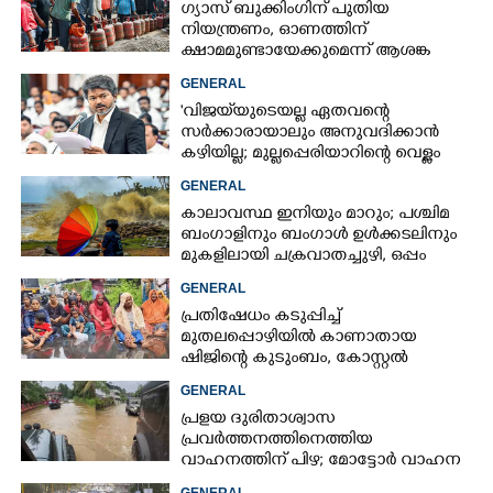
ഗ്യാസ് ബുക്കിംഗിന് പുതിയ
നിയന്ത്രണം, ഓണത്തിന്
ക്ഷാമമുണ്ടായേക്കുമെന്ന് ആശങ്ക
GENERAL
'വിജയ്‌യുടെയല്ല ഏതവന്റെ
സർക്കാരായാലും അനുവദിക്കാൻ
കഴിയില്ല; മുല്ലപ്പെരിയാറിന്റെ വെള്ളം
കൂട്ടുന്നത് മനസിൽ വച്ചാൽമതി'
GENERAL
കാലാവസ്ഥ ഇനിയും മാറും; പശ്ചിമ
ബംഗാളിനും ബംഗാൾ ഉൾക്കടലിനും
മുകളിലായി ചക്രവാതച്ചുഴി, ഒപ്പം
കള്ളക്കടൽ പ്രതിഭാസം
GENERAL
പ്രതിഷേധം കടുപ്പിച്ച്
മുതലപ്പൊഴിയിൽ കാണാതായ
ഷിജിന്റെ കുടുംബം, കോസ്റ്റൽ
പൊലീസ് സ്റ്റേഷനുമുന്നിൽ
GENERAL
കുത്തിയിരിക്കുന്നു
പ്രളയ ദുരിതാശ്വാസ
പ്രവർത്തനത്തിനെത്തിയ
വാഹനത്തിന് പിഴ; മോട്ടോർ വാഹന
വകുപ്പ് ഉദ്യോഗസ്ഥന് സസ്പെൻഷൻ