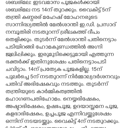
ശബരിമല: ഇടവമാസ പൂജകൾക്കായി
ശബരിമല നട 14ന് തുറക്കും. വൈകിട്ട് 5ന്
CARTOONS
തന്ത്രി കണ്ഠരര് മഹേഷ് മോഹനരുടെ
സാന്നിദ്ധ്യത്തിൽ മേൽശാന്തി ഇ.ഡി. പ്രസാദ്
LITERATURE
നമ്പൂതിരി നടതുറന്ന് ശ്രീലകത്ത് ദീപം
തെളിക്കും. തുടർന്ന് മേൽശാന്തി പതിനെട്ടാം
ZOOM
പടിയിറങ്ങി ഹോമകുണ്ഡത്തിൽ അഗ്നി
ജ്വലിപ്പിക്കും. ഇരുമുടിക്കെട്ടുമായി എത്തുന്ന
CONTACT US
ഭക്തർക്ക് ഇതിനുശേഷം പതിനെട്ടാംപടി
ചവിട്ടാം. 14ന് പ്രത്യേക പൂജകളില്ല. 15ന്
പുലർച്ചെ 5ന് നടതുറന്ന് നിർമ്മാല്യദർശനവും
പതിവ് അഭിഷേകവും നടത്തും. തുടർന്ന്
തന്ത്രിയുടെ കാർമ്മികത്വത്തിൽ
മഹാഗണപതിഹോമം. നെയ്യഭിഷേകം,
അഷ്ടാഭിഷേകം, ഉഷഃപൂജ, ഉദയാസ്തമന പൂജ,
കളഭാഭിഷേകം, ഉച്ചപൂജ എന്നിവയ്ക്കുശേഷം
ഒന്നിന് നടയടയ്ക്കും. വൈകിട്ട് 4ന് നടതുറക്കും.