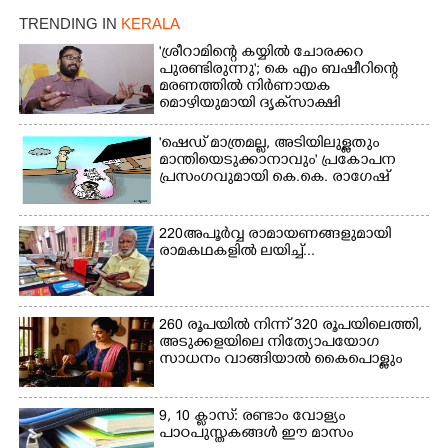
കടുവ.
TRENDING IN
KERALA
'ശ്രീറാമിന്റെ കയ്യിൽ ചോരക്കറ
പുരണ്ടിരുന്നു'; കെ എം ബഷീറിന്റെ
മരണത്തിൽ നിർണായക
മൊഴിയുമായി ദൃക്‌സാക്ഷി
'ഷെഡ് മാത്രമല്ല, അടിയിലുള്ളതും
മാന്തിയെടുക്കാനാവും' പ്രകോപന
പ്രസംഗവുമായി കെ.കെ. രാഗേഷ്
220 അപൂർവ്വ രാമായണങ്ങളുമായി
രാമകഥകളിൽ ലയിച്ച്...
260 രൂപയിൽ നിന്ന് 320 രൂപയിലെത്തി,
അടുക്കളയിലെ നിത്യോപയോഗ
സാധനം വാങ്ങിയാൽ കൈപൊള്ളും
9, 10 ക്ലാസ്: രണ്ടാം വോള്യം
പാഠപുസ്തകങ്ങൾ ഈ മാസം