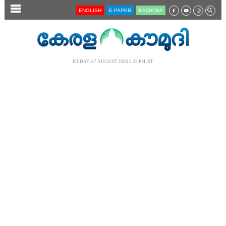
SECTIONS
ENGLISH
E-PAPER
KĀZHCHA
HOME
LATEST
FRIDAY, 07 AUGUST 2026 5.23 PM IST
AUDIO
NOTIFIED NEWS
POLL
KERALA
LOCAL
NEWS 360
CASE DIARY