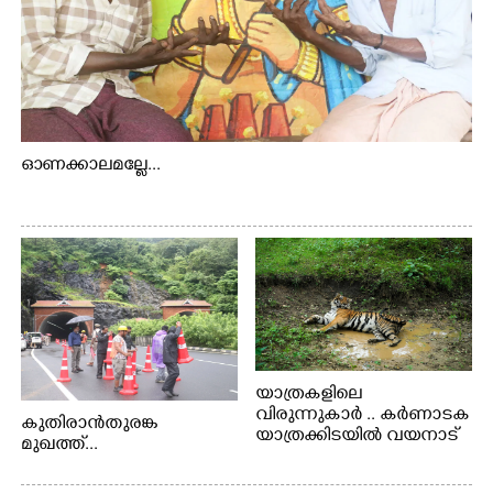
ഓണക്കാലമല്ലേ...
യാത്രകളിലെ
വിരുന്നുകാർ .. കർണാടക
കുതിരാൻതുരങ്ക
യാത്രക്കിടയിൽ വയനാട്
മുഖത്ത്...
അതിർത്തി കബിനിയിൽ
നിന്നും കണ്ണിൽകുടുങ്ങിയ