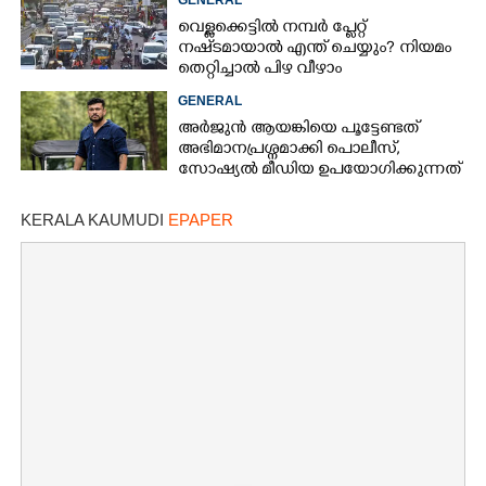
GENERAL
വെള്ളക്കെട്ടിൽ നമ്പർ പ്ലേറ്റ്
നഷ്‌ടമായാൽ എന്ത് ചെയ്യും? നിയമം
തെറ്റിച്ചാൽ പിഴ വീഴാം
GENERAL
അർജുൻ ആയങ്കിയെ പൂട്ടേണ്ടത്
അഭിമാനപ്രശ്നമാക്കി പൊലീസ്,
സാേഷ്യൽ മീഡിയ ഉപയോഗിക്കുന്നത്
മറ്റൊരാളെന്ന് സംശയം
KERALA KAUMUDI
EPAPER