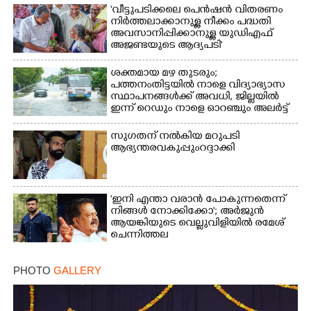
'വീട്ടുപടിക്കലെ പെൻഷൻ വിതരണം
നിർത്തലാക്കാനുള്ള നീക്കം പദ്ധതി
അവസാനിപ്പിക്കാനുള്ള യുഡിഎഫ്
Copy Link
അജണ്ടയുടെ ആദ്യപടി'
ശക്തമായ മഴ തുടരും;
പത്തനംതിട്ടയിൽ നാളെ വിദ്യാഭ്യാസ
സ്ഥാപനങ്ങൾക്ക് അവധി,​ ജില്ലയിൽ
ഇന്ന് റെ‌ഡും നാളെ ഓറഞ്ചും അലർട്ട്
സുഗതന് നൽകിയ മറുപടി
ആഭ്യന്തരവകുപ്പും റദ്ദാക്കി
'ഇനി എന്താ വരാൻ പോകുന്നതെന്ന്
നിങ്ങൾ നോക്കിക്കോ'; അർജുൻ
ആയങ്കിയുടെ വെല്ലുവിളിയിൽ രമേശ്
ചെന്നിത്തല
PHOTO
GALLERY