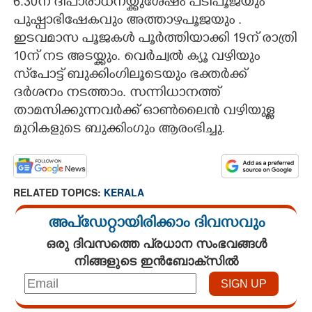
6.30ന് ദീപാരാധനയ്ക്കുശേഷം പടിപൂജയും
പുഷ്പാഭിഷേകവും അത്താഴപൂജയും .
ഇടവമാസ പൂജകൾ പൂർത്തിയാക്കി 19ന് രാത്രി
10ന് നട അടയ്ക്കും. വെർച്വൽ ക്യൂ വഴിയും
സ്‌പോട്ട് ബുക്കിംഗിലൂടെയും ഭക്തർക്ക്
ദർശനം നടത്താം. സന്നിധാനത്ത്
താമസിക്കുന്നവർക്ക് ഓൺലൈൻ വഴിയുള്ള
മുറികളുടെ ബുക്കിംഗും ആരംഭിച്ചു.
RELATED TOPICS:
KERALA
അപ്ഡേറ്റായിരിക്കാം ദിവസവും
ഒരു ദിവസത്തെ പ്രധാന സംഭവങ്ങൾ
നിങ്ങളുടെ ഇൻബോക്സിൽ