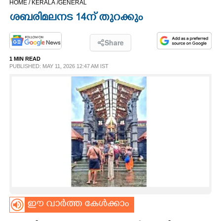
HOME /
KERALA /
GENERAL
CINEMA
ശബരിമലനട 14ന് തുറക്കും
OPINION
Share
1 MIN READ
PHOTOS
PUBLISHED: MAY 11, 2026 12:47 AM IST
LIFESTYLE
SPIRITUAL
INFO+
ART
ഈ വാർത്ത കേൾക്കാം
ASTRO