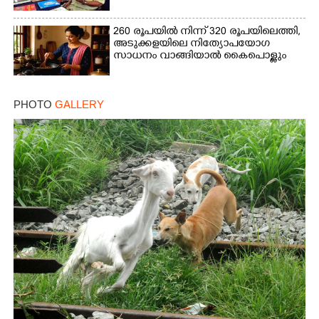
260 രൂപയിൽ നിന്ന് 320 രൂപയിലെത്തി,
അടുക്കളയിലെ നിത്യോപയോഗ
സാധനം വാങ്ങിയാൽ കൈപൊള്ളും
PHOTO
GALLERY