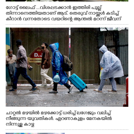
ഗോട്ട് ലൈഫ് ...വിശപ്പടക്കാൻ ഇത്തിരി പുല്ല്
തിന്നാനെത്തിയതാണ് ആട്. തെരുവ് നായ്ക്കൾ കടിച്ച്
കീറാൻ വന്നതോടെ വയറിന്റെ ആന്തൽ മറന്ന് ജീവന്
വേണ്ടിയായി ഓട്ടം. എറണാകുളം വാത്തുരുത്തിയിൽ
നിന്നുള്ള കാഴ്ച
ചാറ്റൽ മഴയിൽ മഴക്കോട്ട് ധരിച്ച് ലഗേജും വലിച്ച്
നീങ്ങുന്ന യുവതികൾ. എറണാകുളം മേനകയിൽ
നിന്നുള്ള കാഴ്ച