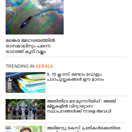
മലങ്കര ജലാശയത്തിൽ
രാസമാലിന്യം പരന്ന
ഭാഗത്ത് കൂടി വള്ളം
തുഴഞ്ഞു പോകുന്ന
പ്രദേശവാസികൾ
TRENDING IN
KERALA
9, 10 ക്ലാസ്: രണ്ടാം വോള്യം
പാഠപുസ്തകങ്ങൾ ഈ മാസം
അതിതീവ്ര മഴ മുന്നറിയിപ്പ് : അഞ്ച്
ജില്ലകളിൽ വിദ്യാഭ്യാസ
സ്ഥാപനങ്ങൾക്ക് നാളെ അവധി
അഭിമന്യു കേസ്: പ്രതികൾക്കെതിരെ