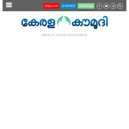
SECTIONS
ENGLISH
E-PAPER
KĀZHCHA
HOME
LATEST
FRIDAY, 07 AUGUST 2026 8.02 PM IST
AUDIO
NOTIFIED NEWS
POLL
KERALA
LOCAL
NEWS 360
CASE DIARY