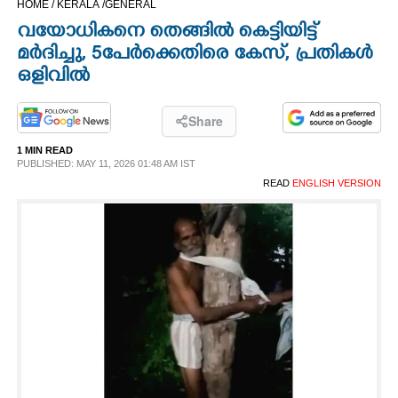
HOME /
KERALA /
GENERAL
CINEMA
വയോധികനെ തെങ്ങിൽ കെട്ടിയിട്ട്
മർദിച്ചു,​ 5പേർക്കെതിരെ കേസ്, പ്രതികൾ
OPINION
ഒളിവിൽ
PHOTOS
Share
1 MIN READ
PUBLISHED: MAY 11, 2026 01:48 AM IST
LIFESTYLE
READ
ENGLISH VERSION
SPIRITUAL
INFO+
ART
ASTRO