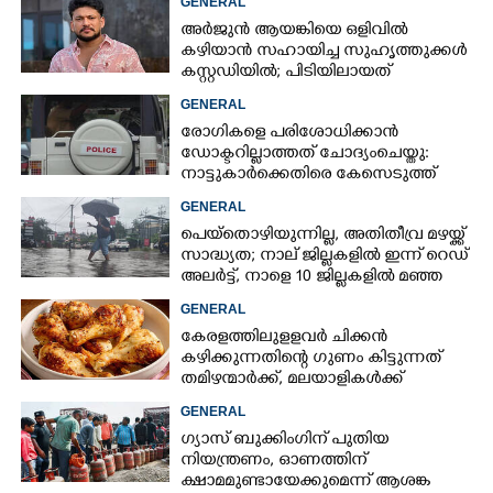
GENERAL
അർജുൻ ആയങ്കിയെ ഒളിവിൽ
കഴിയാൻ സഹായിച്ച സുഹൃത്തുക്കൾ
കസ്റ്റഡിയിൽ; പിടിയിലായത്
കൊച്ചിയിലെ ഫ്ലാറ്റിൽനിന്ന്
GENERAL
രോഗികളെ പരിശോധിക്കാൻ
ഡോക്ടറില്ലാത്തത് ചോദ്യംചെയ്തു:
നാട്ടുകാർക്കെതിരെ കേസെടുത്ത്
പൊലീസ്
GENERAL
പെയ്തൊഴിയുന്നില്ല, അതിതീവ്ര മഴയ്ക്ക്
സാദ്ധ്യത;​ നാല് ജില്ലകളിൽ ഇന്ന് റെഡ്
അലർട്ട്,​ നാളെ 10 ജില്ലകളിൽ മഞ്ഞ
അലർട്ട്
GENERAL
കേരളത്തിലുളളവർ ചിക്കൻ
കഴിക്കുന്നതിന്റെ ഗുണം കിട്ടുന്നത്
തമിഴന്മാർക്ക്, മലയാളികൾക്ക്
നഷ്ടവും കടവും മാത്രം
GENERAL
ഗ്യാസ് ബുക്കിംഗിന് പുതിയ
നിയന്ത്രണം, ഓണത്തിന്
ക്ഷാമമുണ്ടായേക്കുമെന്ന് ആശങ്ക