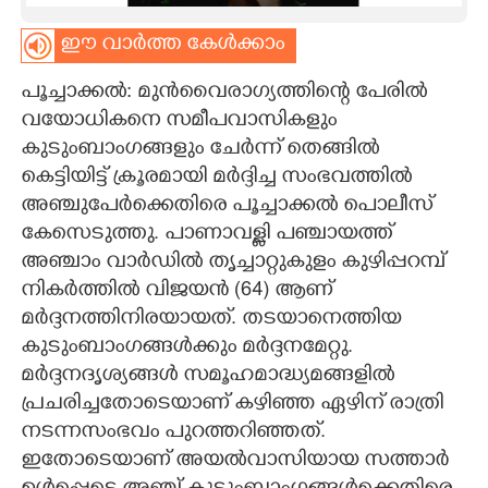
CARTOONS
ഈ വാർത്ത കേൾക്കാം
പൂച്ചാക്കൽ: മുൻവൈരാഗ്യത്തിന്റെ പേരിൽ
LITERATURE
വയോധികനെ സമീപവാസികളും
കുടുംബാംഗങ്ങളും ചേർന്ന് തെങ്ങിൽ
ZOOM
കെട്ടിയിട്ട് ക്രൂരമായി മർദ്ദിച്ച സംഭവത്തിൽ
അഞ്ചുപേർക്കെതിരെ പൂച്ചാക്കൽ പൊലീസ്
CONTACT US
കേസെടുത്തു. പാണാവള്ളി പഞ്ചായത്ത്
അഞ്ചാം വാർഡിൽ തൃച്ചാറ്റുകുളം കുഴിപ്പറമ്പ്
നികർത്തിൽ വിജയൻ (64) ആണ്
മർദ്ദനത്തിനിരയായത്. തടയാനെത്തിയ
കുടുംബാംഗങ്ങൾക്കും മർദ്ദനമേറ്റു.
മർദ്ദനദൃശ്യങ്ങൾ സമൂഹമാദ്ധ്യമങ്ങളിൽ
പ്രചരിച്ചതോടെയാണ് കഴിഞ്ഞ ഏഴിന് രാത്രി
നടന്നസംഭവം പുറത്തറിഞ്ഞത്.
ഇതോടെയാണ്​ അയൽവാസിയായ സത്താർ