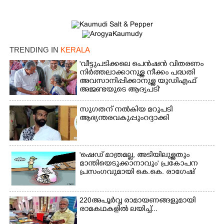
×
Share this link
TRENDING IN
KERALA
'വീട്ടുപടിക്കലെ പെൻഷൻ വിതരണം
നിർത്തലാക്കാനുള്ള നീക്കം പദ്ധതി
Copy Link
അവസാനിപ്പിക്കാനുള്ള യുഡിഎഫ്
അജണ്ടയുടെ ആദ്യപടി'
സുഗതന് നൽകിയ മറുപടി
ആഭ്യന്തരവകുപ്പും റദ്ദാക്കി
'ഷെഡ് മാത്രമല്ല, അടിയിലുള്ളതും
മാന്തിയെടുക്കാനാവും' പ്രകോപന
പ്രസംഗവുമായി കെ.കെ. രാഗേഷ്
220 അപൂർവ്വ രാമായണങ്ങളുമായി
രാമകഥകളിൽ ലയിച്ച്...