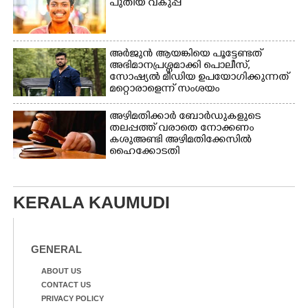
പുതിയ വകുപ്പ്
അർജുൻ ആയങ്കിയെ പൂട്ടേണ്ടത്
അഭിമാനപ്രശ്നമാക്കി പൊലീസ്,
സാേഷ്യൽ മീഡിയ ഉപയോഗിക്കുന്നത്
മറ്റൊരാളെന്ന് സംശയം
അഴിമതിക്കാർ ബോർഡുകളുടെ
തലപ്പത്ത് വരാതെ നോക്കണം
കശുഅണ്ടി അഴിമതിക്കേസിൽ
ഹൈക്കോടതി
KERALA KAUMUDI
GENERAL
ABOUT US
CONTACT US
PRIVACY POLICY