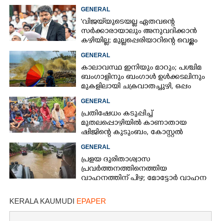
GENERAL
'വിജയ്‌യുടെയല്ല ഏതവന്റെ
സർക്കാരായാലും അനുവദിക്കാൻ
കഴിയില്ല; മുല്ലപ്പെരിയാറിന്റെ വെള്ളം
കൂട്ടുന്നത് മനസിൽ വച്ചാൽമതി'
GENERAL
കാലാവസ്ഥ ഇനിയും മാറും; പശ്ചിമ
ബംഗാളിനും ബംഗാൾ ഉൾക്കടലിനും
മുകളിലായി ചക്രവാതച്ചുഴി, ഒപ്പം
കള്ളക്കടൽ പ്രതിഭാസം
GENERAL
പ്രതിഷേധം കടുപ്പിച്ച്
മുതലപ്പൊഴിയിൽ കാണാതായ
ഷിജിന്റെ കുടുംബം, കോസ്റ്റൽ
പൊലീസ് സ്റ്റേഷനുമുന്നിൽ
GENERAL
കുത്തിയിരിക്കുന്നു
പ്രളയ ദുരിതാശ്വാസ
പ്രവർത്തനത്തിനെത്തിയ
വാഹനത്തിന് പിഴ; മോട്ടോർ വാഹന
വകുപ്പ് ഉദ്യോഗസ്ഥന് സസ്പെൻഷൻ
KERALA KAUMUDI
EPAPER