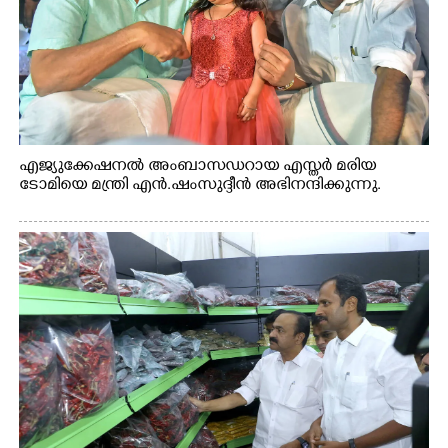
എജ്യുക്കേഷനൽ അംബാസഡറായ എസ്തർ മരിയ
ടോമിയെ മന്ത്രി എൻ.ഷംസുദ്ദീൻ അഭിനന്ദിക്കുന്നു.