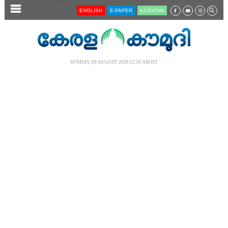
SECTIONS
ENGLISH
E-PAPER
KĀZHCHA
HOME
LATEST
SUNDAY, 09 AUGUST 2026 12.16 AM IST
AUDIO
NOTIFIED NEWS
POLL
KERALA
LOCAL
NEWS 360
CASE DIARY