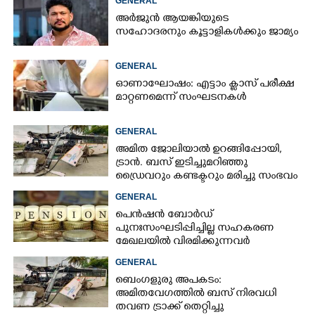
GENERAL
അർജുൻ ആയങ്കിയുടെ
സഹോദരനും കൂട്ടാളികൾക്കും ജാമ്യം
GENERAL
ഓണാഘോഷം: എട്ടാം ക്ളാസ് പരീക്ഷ
മാറ്റണമെന്ന് സംഘടനകൾ
GENERAL
അമിത ജോലിയാൽ ഉറങ്ങിപ്പോയി,
ട്രാൻ. ബസ് ഇടിച്ചുമറിഞ്ഞു
ഡ്രൈവറും കണ്ടക്ടറും മരിച്ചു സംഭവം
മൈസൂരു -ബെംഗളൂരു
GENERAL
ദേശീയപാതയിൽ 20 പേർക്ക് പരിക്ക്,
പെൻഷൻ ബോർഡ്
നാലു പേരുടെ നില ഗുരുതരം
പുനഃസംഘടിപ്പിച്ചില്ല സഹകരണ
മേഖലയിൽ വിരമിക്കുന്നവർ
പെൻഷൻ ലഭിക്കാതെ വലയുന്നു
GENERAL
ബെംഗളുരു അപകടം:
അമിതവേഗത്തിൽ ബസ് നിരവധി
തവണ ട്രാക്ക് തെറ്റിച്ചു