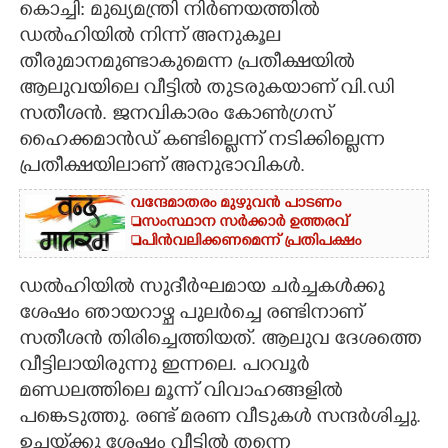
കൊച്ചി: മുഖ്യമന്ത്രി നിർണയത്തിൽ
ഡൽഹിയിൽ നിന്ന് അനുകൂല
CARTOONS
തീരുമാനമുണ്ടാകുമെന്ന പ്രതീക്ഷയിൽ
ആലുവയിലെ വീട്ടിൽ തുടരുകയാണ് വി.ഡി
LITERATURE
സതീശൻ. ജനവികാരം കോൺഗ്രസ്
ഹൈക്കമാൻഡ് കണ്ടില്ലെന്ന് നടിക്കില്ലെന്ന
ZOOM
പ്രതീക്ഷയിലാണ് അനുഭാവികൾ.
വന്ദേമാതരം മുഴുവൻ പാടണം
CONTACT US
സംസ്ഥാന സർക്കാർ ഉത്തരവ്
പിൻവലിക്കണമെന്ന് പ്രതിപക്ഷം
ഡൽഹിയിൽ സുദീർഘമായ ചർച്ചകൾക്കു
ശേഷം ഞായറാഴ്ച പുലർച്ചെ രണ്ടിനാണ്
സതീശൻ തിരിച്ചെത്തിയത്. ആലുവ ദേശത്തെ
വീട്ടിലായിരുന്നു ഇന്നലെ. പറവൂർ
മണ്ഡലത്തിലെ മൂന്ന് വിവാഹങ്ങളിൽ
പങ്കെടുത്തു. രണ്ട് മരണ വീടുകൾ സന്ദർശിച്ചു.
ഉച്ചയ്‌ക്കു ശേഷം വീട്ടിൽ തന്നെ