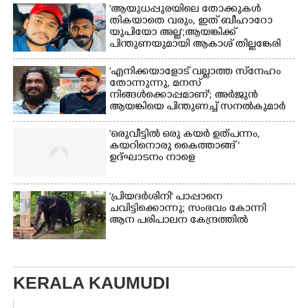
'ആയുധപ്പുരയിലെ തോക്കുകൾ
തികയാതെ വരും, ഇത് ബീഹാറോ
യുപിയോ അല്ല';ആയങ്കിക്ക്
പിന്തുണയുമായി ആകാശ് തില്ലങ്കേരി
'എനിക്കയാളോട് വല്ലാത്ത സ്‌നേഹം
തോന്നുന്നു, മനസ്
നിങ്ങൾക്കൊപ്പമാണ്'; അർജുൻ
ആയങ്കിയെ പിന്തുണച്ച് സനൽകുമാർ
'ഒരുവീട്ടിൽ ഒരു കയർ ഉത്പന്നം,
കയറിനൊരു കൈത്താങ്ങ് '
ഉദ്ഘാടനം നാളെ
'പ്രിയദർശിനി' പാപ്പാനെ
ചവിട്ടിക്കൊന്നു; സംഭവം കോന്നി
ആന പരിപാലന കേന്ദ്രത്തിൽ
KERALA KAUMUDI