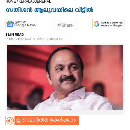
HOME /
KERALA /
GENERAL
CINEMA
സതീശൻ ആലുവയിലെ വീട്ടിൽ
OPINION
Share
1 MIN READ
PHOTOS
PUBLISHED: MAY 11, 2026 12:48 AM IST
LIFESTYLE
SPIRITUAL
INFO+
ART
ഈ വാർത്ത കേൾക്കാം
ASTRO