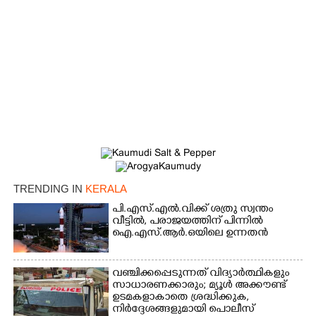
TRENDING IN
KERALA
പി.എസ്.എൽ.വിക്ക് ശത്രു സ്വന്തം
×
Share this link
വീട്ടിൽ,​ പരാജയത്തിന് പിന്നിൽ
ഐ.എസ്.ആർ.ഒയിലെ ഉന്നതൻ
വഞ്ചിക്കപ്പെടുന്നത് വിദ്യാർത്ഥികളും
സാധാരണക്കാരും; മ്യൂൾ അക്കൗണ്ട്
ഉടമകളാകാതെ ശ്രദ്ധിക്കുക,
Copy Link
നിർദ്ദേശങ്ങളുമായി പൊലീസ്