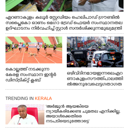
എറണാകുളം കലൂർ സ്റ്റേഡിയം ഹെലിപാഡ് ഗ്രൗണ്ടിൽ
സപ്ളൈകോ ഓണം മെഗാ ട്രേഡ് ഫെയർ സംസ്ഥാനതല
ഉദ്ഘാടനം നിർവഹിച്ച് സ്റ്റാൾ സന്ദർശിക്കുന്ന മുഖ്യമന്ത്രി
വി.ഡി. സതീശൻ. മന്ത്രി അനൂപ് ജേക്കബ് സമീപം
കൊല്ലത്ത് നടക്കുന്ന
ഒഴിവ് ദിനമായ ഇന്നലെ എറ
കേരള സംസ്ഥാന ഇന്റർ
ണാകുളം സൗത്ത് പാലത്തി
ഡിസ്ട്രിക്റ്റ് ക്ലബ്
ൽ അനുഭവപ്പെട്ട ഗതാഗത
അത്‌ലറ്റിക്
ക്കുരുക്ക്
ചാമ്പ്യൻഷിപ്പിൽ അണ്ടർ
20 ആൺകുട്ടികളുടെ 200
TRENDING IN
KERALA
മീറ്റർ ഓട്ടം ഫൈനൽ
'അർജുൻ ആയങ്കിയെ
മത്സരത്തിനിടെ സിന്തറ്റിക്
ന്യായീകരിക്കേണ്ട ചുമതല എനിക്കില്ല,
ട്രാക്കിന് കുറുകെ ഓടുന്ന
അയാൾക്കെതിരെ
നായകൾ.
നടപടിയെടുത്തോട്ടെ'