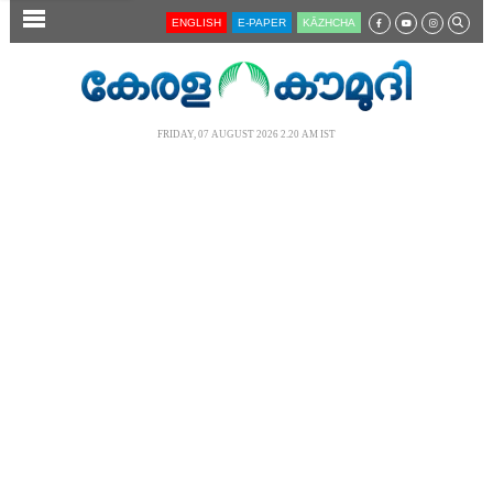
SECTIONS
ENGLISH
E-PAPER
KĀZHCHA
HOME
LATEST
FRIDAY, 07 AUGUST 2026 2.20 AM IST
AUDIO
NOTIFIED NEWS
POLL
KERALA
LOCAL
NEWS 360
CASE DIARY