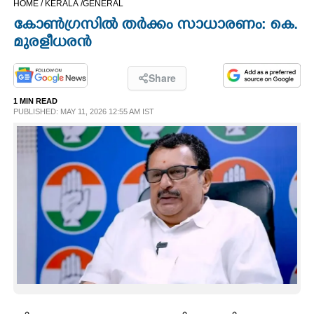
HOME /
KERALA /
GENERAL
CINEMA
കോൺഗ്രസിൽ തർക്കം സാധാരണം: കെ.
മുരളീധരൻ
OPINION
Share
PHOTOS
1 MIN READ
PUBLISHED: MAY 11, 2026 12:55 AM IST
LIFESTYLE
SPIRITUAL
INFO+
ART
ASTRO