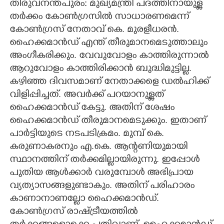
തിരുവനന്തപുരം: മുഖ്യമന്ത്രി പദത്തിനായുള്ള
തർക്കം കോൺഗ്രസിൽ സാധാരണമെന്ന്
CARTOONS
കോൺഗ്രസ് നേതാവ് കെ. മുരളീധരൻ.
ഹൈക്കമാൻഡ് എന്ത് തീരുമാനമെടുത്താലും
LITERATURE
അംഗീകരിക്കും. വേവുവോളം കാത്തിരുന്നാൽ
ആറുവോളം കാത്തിരിക്കാൻ ബുദ്ധിമുട്ടില്ല.
ZOOM
കഴിഞ്ഞ ദിവസമാണ് നേതാക്കളെ ഡൽഹിക്ക്
വിളിപ്പിച്ചത്. അവർക്ക് പറയാനുള്ളത്
CONTACT US
ഹൈക്കമാൻഡ് കേട്ടു. അതിന് ശേഷം
ഹൈക്കമാൻഡ് തീരുമാനമെടുക്കും. ഇതാണ്
പാർട്ടിയുടെ നടപടിക്രമം. മുമ്പ് കെ.
കരുണാകരനും എ.കെ. ആന്റണിയുമായി
സ്ഥാനത്തിന് തർക്കമില്ലായിരുന്നു. ഇപ്പോൾ
പുതിയ ആൾക്കാർ വരുമ്പോൾ അഭിപ്രായ
വ്യത്യാസങ്ങളുണ്ടാകും. അതിന് പരിഹാരം
കാണാനാണല്ലോ ഹൈക്കമാൻഡ്.
കോൺഗ്രസ് രാഷ്ട്രീയത്തിൽ