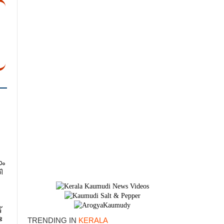
ാം
ി
്
ട
TRENDING IN
KERALA