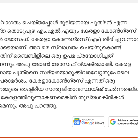
വാഗതം ചെയ്തപ്പോൾ മുടിയനായ പുത്രൻ എന്ന
ക്ത തൊടുപുഴ എം.എൽ.എയും കേരളാ കോൺഗ്രസ്
ജോസഫ്. കേരളാ കോൺഗ്രസ് (എം) തിരിച്ചുവന്ന
തയോടെയാണ്. അവരെ സ്വാഗതം ചെയ്തുകൊണ്ട്
നതിന് ബൈബിളിലെ ഒരു ഉപമ പ്രയോഗിച്ചത്
ണെന്നും അപു ജോൺ ജോസഫ് വ്യക്തമാക്കി. കേരള
യനായ പുത്രനെ സദ്യയൊരുക്കിവരവേറ്റതുപോലെ
ിയ പരാമർശം. കേരളാകോൺഗ്രസ് എന്നത് ഒരു
മ്മുടെ രാഷ്ട്രീയ സന്തുലിതാവസ്ഥയ്ക്ക് ചേർന്നതല്ല
 കേരളത്തിലുണ്ടാകണമെങ്കിൽ തുല്യശക്തികൾ
മെന്നും അപു പറഞ്ഞു.