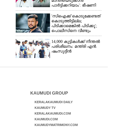
മാന്തിയെടുക്കാൻ
പാർട്ടിക്കറിയാം': ഭീഷണി
പ്രസംഗവുമായി കെ കെ
രാഗേഷ്
'സിഐക്ക് കൊടുക്കേണ്ടത്
കൊടുത്തിട്ടില്ല;
പിടിക്കാമെങ്കിൽ പിടിക്കൂ';
പൊലീസിനെ വീണ്ടും
വെല്ലുവിളിച്ച് അർജുൻ
ആയങ്കി
14,000 കുട്ടികൾക്ക് നീന്തൽ
പരിശീലനം: മന്ത്രി എൻ.
ഷംസുദ്ദീൻ
KAUMUDI GROUP
KERALAKAUMUDI DAILY
KAUMUDY TV
KERALAKAUMUDI.COM
KAUMUDI.COM
KAUMUDYMATRIMONY.COM