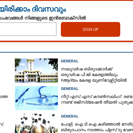
യിരിക്കാം ദിവസവും
 സംഭവങ്ങൾ നിങ്ങളുടെ ഇൻബോക്സിൽ
GENERAL
നാലുവർഷ ബിരുദക്കാർക്ക്
ഒരുവർഷ പി.ജി കേരളത്തിലും
#ആദ്യം കേരള യൂണിവേഴ്സിറ്റിയിൽ
GENERAL
ത്ത
നീറ്റ്-എസ്.എസ് കൗൺസലിംഗ്: രണ്ട
റൗണ്ട് രജിസ്‌ട്രേഷൻ തീയതി പുതുക്ക
GENERAL
്.
പോളി, ഐ.ടി.ഐ കഴിഞ്ഞാൽ നേരിട്ട
ബിരുദപഠനം നടത്താം പ്ളസ് ടു വേണ്