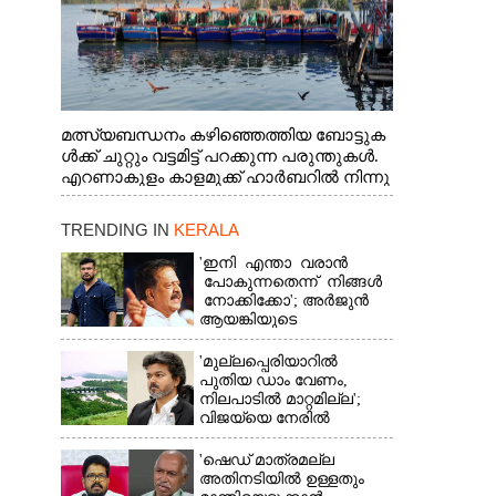
മത്സ്യബന്ധനം കഴിഞ്ഞെത്തിയ ബോട്ടുക
ൾക്ക് ചുറ്റും വട്ടമിട്ട് പറക്കുന്ന പരുന്തുകൾ.
എറണാകുളം കാളമുക്ക് ഹാർബറിൽ നിന്നു
ള്ള കാഴ്ച
TRENDING IN
KERALA
'ഇനി എന്താ വരാൻ
പോകുന്നതെന്ന് നിങ്ങൾ
നോക്കിക്കോ'; അർജുൻ
ആയങ്കിയുടെ
വെല്ലുവിളിയിൽ രമേശ്
ചെന്നിത്തല
'മുല്ലപ്പെരിയാറിൽ
പുതിയ ഡാം വേണം,
നിലപാടിൽ മാറ്റമില്ല';
വിജയ്‌യെ നേരിൽ
കാണാനൊരുങ്ങി കേരള
സർക്കാർ
'ഷെഡ് മാത്രമല്ല
അതിനടിയിൽ ഉള്ളതും