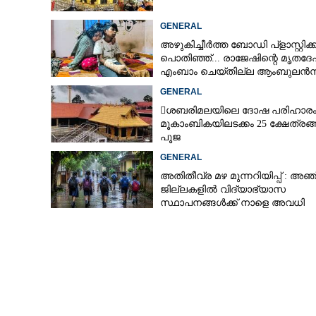
GENERAL
അഴുകിച്ചീർത്ത ബോഡി പ്ളാസ്റ്റിക്
പൊതിഞ്ഞ്... രാജേഷിന്റെ മൃതദേ
എംബാം ചെയ്തില്ല ആംബുലൻ
ഫ്രീസറുമില്ല പരിയാരം മെഡി.
GENERAL
കോളേജിന്റെ ക്രൂരത
ശബരിമലയിലെ ദോഷ പരിഹാര
മൂകാംബികയിലടക്കം 25 ക്ഷേത്രങ
പൂജ
GENERAL
അതിതീവ്ര മഴ മുന്നറിയിപ്പ് : അഞ്
ജില്ലകളിൽ വിദ്യാഭ്യാസ
സ്ഥാപനങ്ങൾക്ക് നാളെ അവധി
'മുടിയനായ പു
ബൈബിൾ വാക്യം കടമെടുത്തത
ജോൺ ജോസഫ