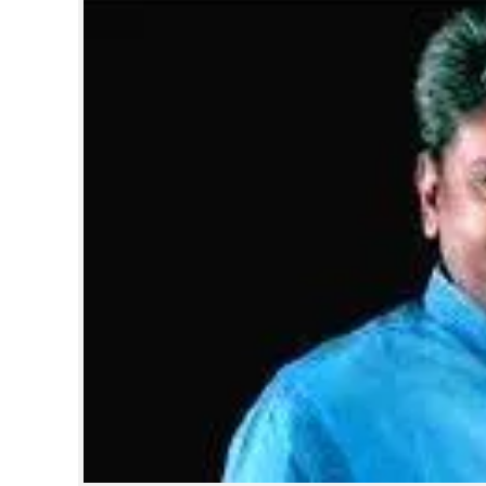
CINEMA
OPINION
PHOTOS
LIFESTYLE
SPIRITUAL
INFO+
ART
ASTRO