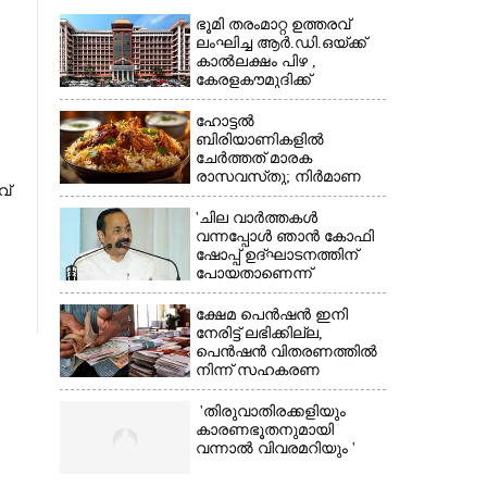
ഭൂമി തരംമാറ്റ ഉത്തരവ്
ലംഘിച്ച ആർ.ഡി.ഒയ്ക്ക്
കാൽലക്ഷം പിഴ ,​
കേരളകൗമുദിക്ക്
ഹൈക്കോടതിയുടെ
പ്രശംസ
ഹോട്ടൽ
ബിരിയാണികളിൽ
ചേർത്തത് മാരക
×
രാസവസ്‌തു; നിർമാണ
വ്
യൂണിറ്റിൽ എലികാഷ്‌ടവും
കുപ്പിച്ചില്ലും
'ചില വാർത്തകൾ
വന്നപ്പോൾ ഞാൻ കോഫി
ഷോപ്പ് ഉദ്ഘാടനത്തിന്
പോയതാണെന്ന്
വിചാരിച്ചു, 400 കോടിയുടെ
പ്രോജക്ടാണ് അത്'
ക്ഷേമ പെൻഷൻ ഇനി
നേരിട്ട് ലഭിക്കില്ല,​
പെൻഷൻ വിതരണത്തിൽ
നിന്ന് സഹകരണ
ബാങ്കുകളെ ഒഴിവാക്കി
'തിരുവാതിരക്കളിയും
കാരണഭൂതനുമായി
വന്നാൽ വിവരമറിയും '