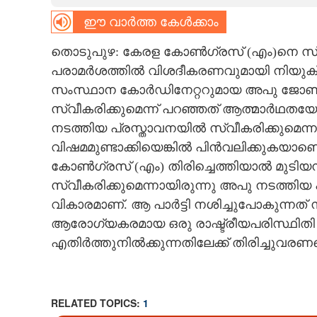
ഈ വാർത്ത കേൾക്കാം
CARTOONS
തൊടുപുഴ: കേരള കോൺഗ്രസ് (എം)നെ സ്
LITERATURE
പരാമർശത്തിൽ വിശദീകരണവുമായി നിയു
സംസ്ഥാന കോർഡിനേറ്ററുമായ അപു ജോൺ 
ZOOM
സ്വീകരിക്കുമെന്ന് പറഞ്ഞത് ആത്മാർഥ
നടത്തിയ പ്രസ്താവനയിൽ സ്വീകരിക്കുമെന്
വിഷമമുണ്ടാക്കിയെങ്കിൽ പിൻവലിക്കുകയാ
CONTACT US
കോൺഗ്രസ് (എം) തിരിച്ചെത്തിയാൽ മുടി
സ്വീകരിക്കുമെന്നായിരുന്നു അപു നടത്ത
വികാരമാണ്. ആ പാർട്ടി നശിച്ചുപോകുന്നത് ന
ആരോഗ്യകരമായ ഒരു രാഷ്ട്രീയപരിസ്ഥിതി
എതിർത്തുനിൽക്കുന്നതിലേക്ക് തിരിച്ചുവരണ
RELATED TOPICS:
1