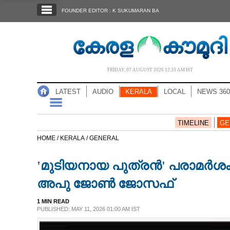
SECTIONS
FOUNDER EDITOR : K SUKUMARAN BA
HOME
LATEST
AUDIO
FRIDAY, 07 AUGUST 2026 12.33 AM IST
NOTIFIED NEWS
LATEST
AUDIO
KERALA
LOCAL
NEWS 360
POLL
KERALA
TIMELINE
GE
HOME /
KERALA /
GENERAL
LOCAL
'മുടിയനായ പുത്രൻ' പരാമർശ
NEWS 360
അപു ജോൺ ജോസഫ്
1 MIN READ
CASE DIARY
PUBLISHED: MAY 11, 2026 01:00 AM IST