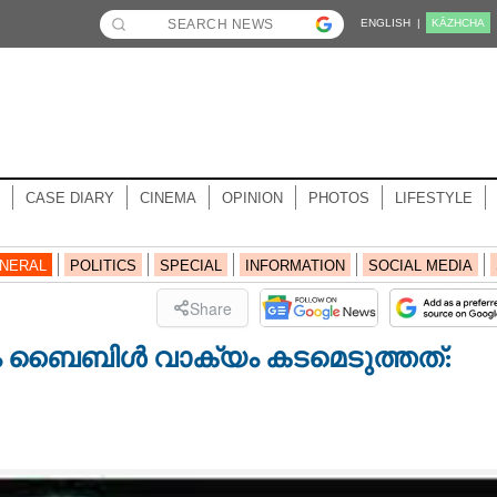
ENGLISH |
KĀZHCHA
CASE DIARY
CINEMA
OPINION
PHOTOS
LIFESTYLE
NERAL
POLITICS
SPECIAL
INFORMATION
SOCIAL MEDIA
Share
ം ബൈബിൾ വാക്യം കടമെടുത്തത്: