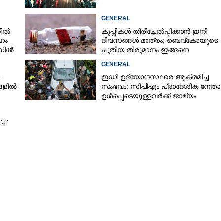
GENERAL
കിൽ
കുപ്പികൾ തിരിച്ചേൽപ്പിക്കാൻ ഇനി
ഹം
ദിവസങ്ങൾ മാത്രം; ബെവ്‌കോയുടെ
സിൽ
പുതിയ തീരുമാനം ഇങ്ങനെ
GENERAL
ം
ഇഡി ഉദ്യോഗസ്ഥരെ ആക്രമിച്ച
്ങളിൽ
സംഭവം: സിപിഎം പ്രാദേശിക നേതാ
ഉൾപ്പെടെയുള്ളവർക്ക് ജാമ്യം
അനുവദിച്ച് കോടതി
Share this link
ച്
Copy Link
ത്രൻ' പരാമർശം
്: അപു
്