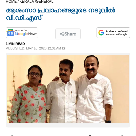
HOME /
KERALA /
GENERAL
CINEMA
ആശംസാ പ്രവാഹങ്ങളുടെ നടുവിൽ
വി.ഡി.എസ്
OPINION
Share
PHOTOS
1 MIN READ
PUBLISHED: MAY 16, 2026 12:31 AM IST
LIFESTYLE
SPIRITUAL
INFO+
ART
ASTRO