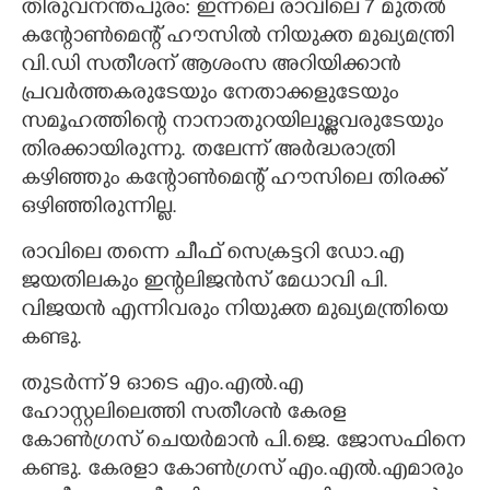
തിരുവനന്തപുരം: ഇന്നലെ രാവിലെ 7 മുതൽ
കന്റോൺമെന്റ് ഹൗസിൽ നിയുക്ത മുഖ്യമന്ത്രി
CARTOONS
വി.ഡി സതീശന് ആശംസ അറിയിക്കാൻ
പ്രവർത്തകരുടേയും നേതാക്കളുടേയും
LITERATURE
സമൂഹത്തിന്റെ നാനാതുറയിലുള്ളവരുടേയും
തിരക്കായിരുന്നു. തലേന്ന് അർദ്ധരാത്രി
ZOOM
കഴിഞ്ഞും കന്റോൺമെന്റ് ഹൗസിലെ തിരക്ക്
ഒഴിഞ്ഞിരുന്നില്ല.
CONTACT US
രാവിലെ തന്നെ ചീഫ് സെക്രട്ടറി ഡോ.എ
ജയതിലകും ഇന്റലിജൻസ് മേധാവി പി.
വിജയൻ എന്നിവരും നിയുക്ത മുഖ്യമന്ത്രിയെ
കണ്ടു.
തുടർന്ന് 9 ഓടെ എം.എൽ.എ
ഹോസ്റ്റലിലെത്തി സതീശൻ കേരള
കോൺഗ്രസ് ചെയർമാൻ പി.ജെ. ജോസഫിനെ
കണ്ടു. കേരളാ കോൺഗ്രസ് എം.എൽ.എമാരും