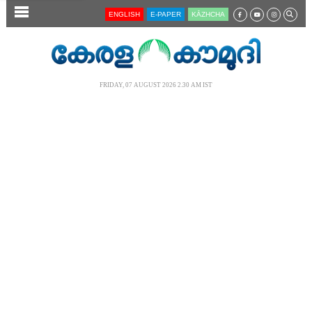
SECTIONS
ENGLISH
E-PAPER
KĀZHCHA
HOME
LATEST
FRIDAY, 07 AUGUST 2026 2.30 AM IST
AUDIO
NOTIFIED NEWS
POLL
KERALA
LOCAL
NEWS 360
CASE DIARY