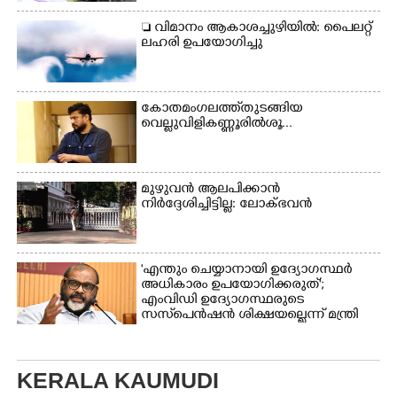
പങ്കെടുത്തുകൊണ്ട്
മുദ്രാവാക്യം വിളിക്കുന്ന
 വിമാനം ആകാശച്ചുഴിയിൽ: പൈലറ്റ്
മുൻ മന്ത്രി എസ്. ശർമ്മ
ലഹരി ഉപയോഗിച്ചു
കോതമംഗലത്ത് തുടങ്ങിയ
വെല്ലുവിളി കണ്ണൂരിൽ ശൂ...
മുഴുവൻ ആലപിക്കാൻ
നിർദ്ദേശിച്ചിട്ടില്ല: ലോക്ഭവൻ
'എന്തും ചെയ്യാനായി ഉദ്യോഗസ്ഥർ
അധികാരം ഉപയോഗിക്കരുത്';
എംവിഡി ഉദ്യോഗസ്ഥരുടെ
സസ്‌പെൻഷൻ ശിക്ഷയല്ലെന്ന് മന്ത്രി
KERALA KAUMUDI