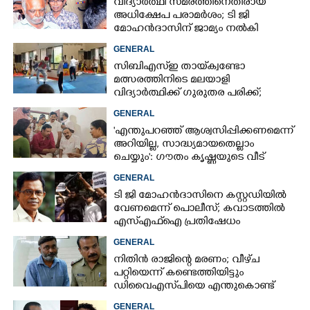
വിദ്യാർത്ഥി സമരത്തിനെതിരായ
അധിക്ഷേപ പരാമ‌ർശം; ടി ജി
മോഹൻദാസിന് ജാമ്യം നൽകി
കോടതി
GENERAL
സിബിഎസ്‌ഇ തായ്‌ക്വണ്ടോ
മത്സരത്തിനിടെ മലയാളി
വിദ്യാർത്ഥിക്ക് ഗുരുതര പരിക്ക്;
ആശുപത്രിയിലെത്തിച്ചത് എയ‌ർലിഫ്‌റ്റ്
GENERAL
ചെയ്‌ത്
'എന്തുപറഞ്ഞ് ആശ്വസിപ്പിക്കണമെന്ന്
അറിയില്ല, സാദ്ധ്യമായതെല്ലാം
ചെയ്യും': ഗൗതം കൃഷ്ണയുടെ വീട്
സന്ദർശിച്ച് മുഖ്യമന്ത്രി
GENERAL
ടി ജി മോഹൻദാസിനെ കസ്റ്റഡിയിൽ
വേണമെന്ന് പൊലീസ്; കവാടത്തിൽ
എസ്എഫ്ഐ പ്രതിഷേധം
GENERAL
നിതിൻ രാജിന്റെ മരണം; വീഴ്‌ച
പറ്റിയെന്ന് കണ്ടെത്തിയിട്ടും
ഡിവൈഎസ്‌പിയെ എന്തുകൊണ്ട്
സസ്‌പെൻഡ് ചെയ്തില്ലെന്ന്
GENERAL