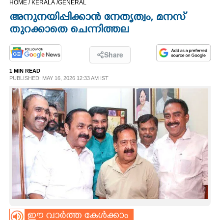
HOME /
KERALA /
GENERAL
CINEMA
അനുനയിപ്പിക്കാൻ നേതൃത്വം, മനസ്
തുറക്കാതെ ചെന്നിത്തല
OPINION
Share
PHOTOS
1 MIN READ
PUBLISHED: MAY 16, 2026 12:33 AM IST
LIFESTYLE
SPIRITUAL
INFO+
ART
ASTRO
ഈ വാർത്ത കേൾക്കാം