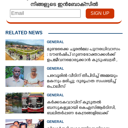
നിങ്ങളുടെ ഇൻബോക്സിൽ
RELATED NEWS
GENERAL
മുണ്ടക്കൈ ചൂരൽമല പുനരധിവാസം
: ടൗൺഷിപ് ഗുണഭോക്താക്കൾക്ക്
ഉപജീവനമൊരുക്കാൻ കുടുംബശ്രീ ,
90 ലക്ഷം അനുവദിച്ച് സർക്കാർ
GENERAL
പരവൂരിൽ വീടിന് തീപിടിച്ച് അമ്മയും
മകനും മരിച്ചു; ദുരൂഹത സംശയിച്ച്
പൊലീസ്
GENERAL
കർക്കടകവാവിന് കൂടുതൽ
ബസുകളുമായി കെഎസ്ആർടിസി,​
ബലിതർപ്പണ കേന്ദ്രങ്ങളിലേക്ക്
പ്രത്യേക സർവീസുകൾ
GENERAL