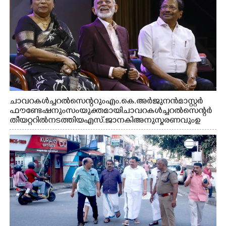
ചാവറ കൾച്ചറൽ സെന്ററും എം.കെ. അർജുനൻ മാസ്റ്റർ
ഫൗണ്ടേഷനും സംയുക്തമായി ചാവറ കൾച്ചറൽ സെന്റർ
തീയറ്ററിൽ നടത്തിയ എസ്. ജാനകി അനുസ്മരണവും ഉ
ദ്ഘാടനം ചെയ്യാനെത്തിയ സംഗീത സംവിധായകൻ ജെറി
അമൽദേവ്, ഗായിക ജെൻസി, എം.കെ. അർജുനൻ
ഫൗണ്ടേഷൻ ചെയർമാൻ ഡോ. രാധാകൃഷ്ണൻ എന്നിവർ