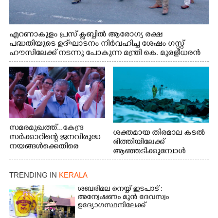
എറണാകുളം പ്രസ് ക്ലബ്ബിൽ ആരോഗ്യ രക്ഷ
പദ്ധതിയുടെ ഉദ്‌ഘാടനം നിർവഹിച്ച ശേഷം ഗസ്റ്റ്
ഹൗസിലേക്ക് നടന്നു പോകുന്ന മന്ത്രി കെ. മുരളീധരൻ
സമരമുഖത്ത്...കേന്ദ്ര
ശക്തമായ തിരമാല കടൽ
സർക്കാറിന്റെ ജനവിരുദ്ധ
ഭിത്തിയിലേക്ക്
നയങ്ങൾക്കെതിരെ
ആഞ്ഞടിക്കുമ്പോൾ
എറണാകുളം ബോട്ട് ജെട്ടി
അപകടകരമായ രീതിയിൽ
ബി.എസ്.എൻ.എൽ
മീൻ പിടിക്കുന്ന
ഓഫീസിനു മുന്നിൽ
TRENDING IN
KERALA
യുവാക്കൾ. ഞാറയ്ക്കൽ
കർഷക തൊഴിലാളി
ബീച്ചിൽ നിന്നുള്ള കാഴ്ച്ച
ശബരിമല നെയ്യ് ഇടപാട് :
സംയുക്ത സമര സമിതി
അന്വേഷണം മുൻ ദേവസ്വം
സംഘടിപ്പിച്ച ജയിൽ
ഉദ്യോഗസ്ഥനിലേക്ക്
നിറയ്ക്കൽ സമരത്തിൽ