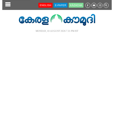
SECTIONS
ENGLISH
E-PAPER
KĀZHCHA
HOME
LATEST
MONDAY, 10 AUGUST 2026 7.31 PM IST
AUDIO
NOTIFIED NEWS
POLL
KERALA
LOCAL
NEWS 360
CASE DIARY