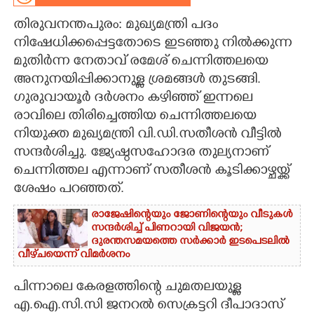
തിരുവനന്തപുരം: മുഖ്യമന്ത്രി പദം
CARTOONS
നിഷേധിക്കപ്പെട്ടതോടെ ഇടഞ്ഞു നിൽക്കുന്ന
മുതിർന്ന നേതാവ് രമേശ് ചെന്നിത്തലയെ
LITERATURE
അനുനയിപ്പിക്കാനുള്ള ശ്രമങ്ങൾ തുടങ്ങി.
ഗുരുവായൂർ ദർശനം കഴിഞ്ഞ് ഇന്നലെ
ZOOM
രാവിലെ തിരിച്ചെത്തിയ ചെന്നിത്തലയെ
നിയുക്ത മുഖ്യമന്ത്രി വി.ഡി.സതീശൻ വീട്ടിൽ
CONTACT US
സന്ദർശിച്ചു. ജ്യേഷ്ഠസഹോദര തുല്യനാണ്
ചെന്നിത്തല എന്നാണ് സതീശൻ കൂടിക്കാഴ്ചയ്ക്ക്
ശേഷം പറഞ്ഞത്.
രാജേഷിന്റെയും ജോണിന്റെയും വീടുകൾ
സന്ദർശിച്ച് പിണറായി വിജയൻ;
ദുരന്തസമയത്തെ സർക്കാർ ഇടപെടലിൽ
വീഴ്‌ചയെന്ന് വിമർശനം
പിന്നാലെ കേരളത്തിന്റെ ചുമതലയുള്ള
എ.ഐ.സി.സി ജനറൽ സെക്രട്ടറി ദീപാദാസ്