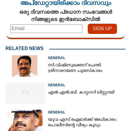
അപ്ഡേറ്റായിരിക്കാം ദിവസവും
ഒരു ദിവസത്തെ പ്രധാന സംഭവങ്ങൾ
നിങ്ങളുടെ ഇൻബോക്സിൽ
RELATED NEWS
GENERAL
സി.വിഷ്‌ണുഭക്തന് ചേന്തി
ശ്രീനാരായണ പുരസ്കാരം
GENERAL
എൽ.എൽ.ബി. കാറ്റഗറി ലിസ്റ്റായി
GENERAL
യുവ എസ്.ഐമാർക്ക് അധികാരം:
പൊലീസിന്റെ വീര്യം കൂടും