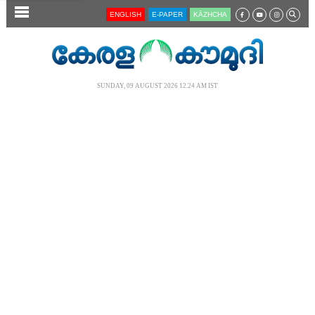
SECTIONS
ENGLISH
E-PAPER
KĀZHCHA
HOME
LATEST
SUNDAY, 09 AUGUST 2026 12.24 AM IST
AUDIO
NOTIFIED NEWS
POLL
KERALA
LOCAL
NEWS 360
CASE DIARY