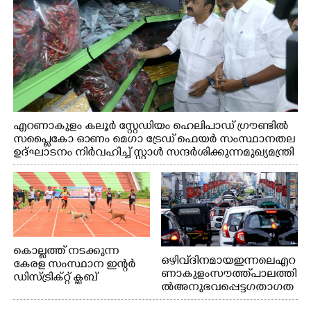
എറണാകുളം കലൂർ സ്റ്റേഡിയം ഹെലിപാഡ് ഗ്രൗണ്ടിൽ
സപ്ളൈകോ ഓണം മെഗാ ട്രേഡ് ഫെയർ സംസ്ഥാനതല
ഉദ്ഘാടനം നിർവഹിച്ച് സ്റ്റാൾ സന്ദർശിക്കുന്ന മുഖ്യമന്ത്രി
വി.ഡി. സതീശൻ. മന്ത്രി അനൂപ് ജേക്കബ് സമീപം
കൊല്ലത്ത് നടക്കുന്ന
ഒഴിവ് ദിനമായ ഇന്നലെ എറ
കേരള സംസ്ഥാന ഇന്റർ
ണാകുളം സൗത്ത് പാലത്തി
ഡിസ്ട്രിക്റ്റ് ക്ലബ്
ൽ അനുഭവപ്പെട്ട ഗതാഗത
അത്‌ലറ്റിക്
ക്കുരുക്ക്
ചാമ്പ്യൻഷിപ്പിൽ അണ്ടർ