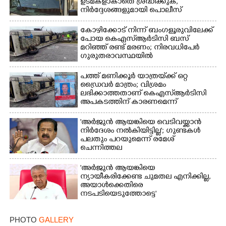
ഉടമകളാകാതെ ശ്രദ്ധിക്കുക,
നിർദ്ദേശങ്ങളുമായി പൊലീസ്
കോഴിക്കോട് നിന്ന് ബംഗളൂരുവിലേക്ക്
പോയ കെഎസ്‌ആർടിസി ബസ്
മറിഞ്ഞ് രണ്ട് മരണം; നിരവധിപേർ
ഗുരുതരാവസ്ഥയിൽ
പത്ത് മണിക്കൂർ യാത്രയ്‌ക്ക് ഒറ്റ
ഡ്രൈവർ മാത്രം; വിശ്രമം
ലഭിക്കാത്തതാണ് കെഎസ്‌ആർടിസി
അപകടത്തിന് കാരണമെന്ന്
വിമർശനം
'അർജുൻ ആയങ്കിയെ വെടിവയ്ക്കാൻ
നിർദേശം നൽകിയിട്ടില്ല'; ഗുണ്ടകൾ
പലതും പറയുമെന്ന് രമേശ്
ചെന്നിത്തല
'അർജുൻ ആയങ്കിയെ
ന്യായീകരിക്കേണ്ട ചുമതല എനിക്കില്ല,
അയാൾക്കെതിരെ
നടപടിയെടുത്തോട്ടെ'
PHOTO
GALLERY