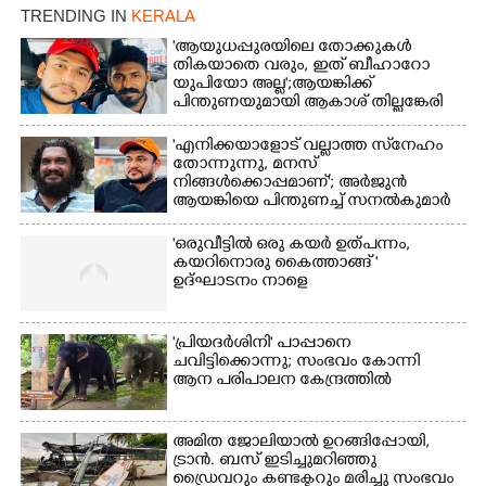
20 ആൺകുട്ടികളുടെ 200
TRENDING IN
KERALA
മീറ്റർ ഓട്ടം ഫൈനൽ
'ആയുധപ്പുരയിലെ തോക്കുകൾ
മത്സരത്തിനിടെ സിന്തറ്റിക്
തികയാതെ വരും, ഇത് ബീഹാറോ
ട്രാക്കിന് കുറുകെ ഓടുന്ന
യുപിയോ അല്ല';ആയങ്കിക്ക്
നായകൾ.
പിന്തുണയുമായി ആകാശ് തില്ലങ്കേരി
'എനിക്കയാളോട് വല്ലാത്ത സ്‌നേഹം
തോന്നുന്നു, മനസ്
നിങ്ങൾക്കൊപ്പമാണ്'; അർജുൻ
ആയങ്കിയെ പിന്തുണച്ച് സനൽകുമാർ
'ഒരുവീട്ടിൽ ഒരു കയർ ഉത്പന്നം,
കയറിനൊരു കൈത്താങ്ങ് '
ഉദ്ഘാടനം നാളെ
'പ്രിയദർശിനി' പാപ്പാനെ
ചവിട്ടിക്കൊന്നു; സംഭവം കോന്നി
ആന പരിപാലന കേന്ദ്രത്തിൽ
അമിത ജോലിയാൽ ഉറങ്ങിപ്പോയി,
ട്രാൻ. ബസ് ഇടിച്ചുമറിഞ്ഞു
ഡ്രൈവറും കണ്ടക്ടറും മരിച്ചു സംഭവം