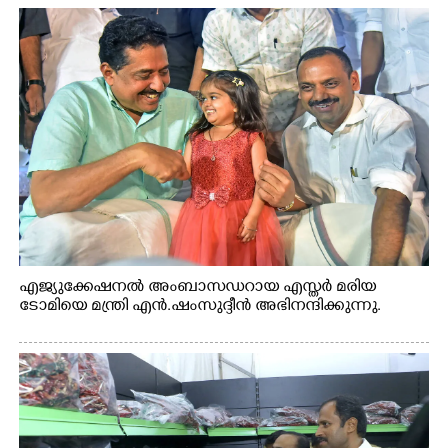
എജ്യുക്കേഷനൽ അംബാസഡറായ എസ്തർ മരിയ
ടോമിയെ മന്ത്രി എൻ.ഷംസുദ്ദീൻ അഭിനന്ദിക്കുന്നു.