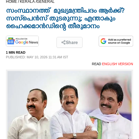
HOME /
KERALA /
GENERAL
CINEMA
സംസ്ഥാനത്ത് മുഖ്യമന്ത്രിപദം ആർക്ക്?
സസ്‌പെൻസ് തുടരുന്നു; എന്താകും
OPINION
ഹൈക്കമാൻഡിന്റെ തീരുമാനം
PHOTOS
Share
1 MIN READ
PUBLISHED: MAY 10, 2026 11:31 AM IST
LIFESTYLE
READ
ENGLISH VERSION
SPIRITUAL
INFO+
ART
ASTRO