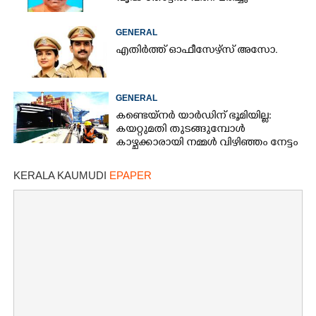
GENERAL
എതിർത്ത് ഓഫീസേഴ്സ് അസോ.
GENERAL
കണ്ടെയ്നർ യാർഡിന് ഭൂമിയില്ല:
കയറ്റുമതി തുടങ്ങുമ്പോൾ
കാഴ്ചക്കാരായി നമ്മൾ വിഴിഞ്ഞം നേട്ടം
തമിഴ്നാടിന്
KERALA KAUMUDI
EPAPER