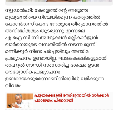
CARTOONS
ന്യൂഡൽഹി: കേരളത്തിന്റെ അടുത്ത
മുഖ്യമന്ത്രിയെ നിശ്ചയിക്കുന്ന കാര്യത്തിൽ
കോൺഗ്രസ് കേന്ദ്ര നേതൃത്വ തീരുമാനത്തിൽ
LITERATURE
അനിശ്ചിതത്വം തുടരുന്നു. ഇന്നലെ
എ.ഐ.സി.സി അദ്ധ്യക്ഷൻ മല്ലികാർജുൻ
ZOOM
ഖാർഗെയുടെ വസതിയിൽ നടന്ന മൂന്ന്
മണിക്കൂർ നീണ്ട ചർച്ചയിലും അന്തിമ
CONTACT US
പ്രഖ്യാപനം ഉണ്ടായില്ല. ഘടകകക്ഷികളുമായി
രാഹുൽ ഗാന്ധി സംസാരിച്ച ശേഷം ഉടൻ
ഔദ്യോഗിക പ്രഖ്യാപനം
ഉണ്ടായേക്കുമെന്നാണ് നിലവിൽ ലഭിക്കുന്ന
വിവരം.
പ്രളയക്കെടുതി നേരിടുന്നതിൽ സർക്കാർ
പരാജയം: പിണറായി