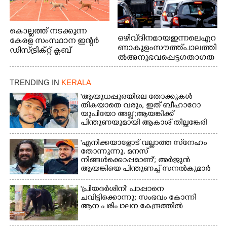
കൊല്ലത്ത് നടക്കുന്ന
ഒഴിവ് ദിനമായ ഇന്നലെ എറ
കേരള സംസ്ഥാന ഇന്റർ
ണാകുളം സൗത്ത് പാലത്തി
ഡിസ്ട്രിക്റ്റ് ക്ലബ്
ൽ അനുഭവപ്പെട്ട ഗതാഗത
അത്‌ലറ്റിക്
ക്കുരുക്ക്
ചാമ്പ്യൻഷിപ്പിൽ അണ്ടർ
20 ആൺകുട്ടികളുടെ 200
TRENDING IN
KERALA
മീറ്റർ ഓട്ടം ഫൈനൽ
'ആയുധപ്പുരയിലെ തോക്കുകൾ
മത്സരത്തിനിടെ സിന്തറ്റിക്
തികയാതെ വരും, ഇത് ബീഹാറോ
ട്രാക്കിന് കുറുകെ ഓടുന്ന
യുപിയോ അല്ല';ആയങ്കിക്ക്
നായകൾ.
പിന്തുണയുമായി ആകാശ് തില്ലങ്കേരി
'എനിക്കയാളോട് വല്ലാത്ത സ്‌നേഹം
തോന്നുന്നു, മനസ്
നിങ്ങൾക്കൊപ്പമാണ്'; അർജുൻ
ആയങ്കിയെ പിന്തുണച്ച് സനൽകുമാർ
'പ്രിയദർശിനി' പാപ്പാനെ
ചവിട്ടിക്കൊന്നു; സംഭവം കോന്നി
ആന പരിപാലന കേന്ദ്രത്തിൽ