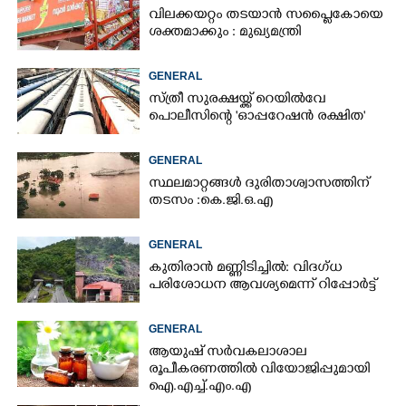
വിലക്കയറ്റം തടയാൻ സപ്ലൈകോയെ
ശക്തമാക്കും : മുഖ്യമന്ത്രി
GENERAL
സ്ത്രീ സുരക്ഷയ്ക്ക് റെയിൽവേ
പൊലീസിന്റെ 'ഓപ്പറേഷൻ രക്ഷിത'
GENERAL
സ്ഥലമാറ്റങ്ങൾ ദുരിതാശ്വാസത്തിന്
തടസം :കെ.ജി.ഒ.എ
GENERAL
കുതിരാൻ മണ്ണിടിച്ചിൽ: വിദഗ്ധ
പരിശോധന ആവശ്യമെന്ന് റിപ്പോർട്ട്
GENERAL
ആയുഷ് സർവകലാശാല
രൂപീകരണത്തിൽ വിയോജിപ്പുമായി
ഐ.എച്ച്.എം.എ