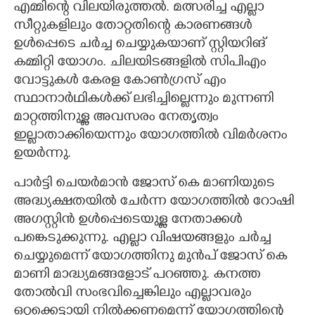
എമ്മിന്റെ വിലയിരുത്തൽ. മത്സരിച്ച എല്ലാ
സീറ്റുകളിലും തോറ്റതിന്റെ കാരണങ്ങൾ
ഉൾപ്പെടെ ചർച്ച ചെയ്യുകയാണ് സ്റ്റിയറിങ്
കമ്മിറ്റി യോഗം. ചിലയിടങ്ങളിൽ സിപിഎം
വോട്ടുകൾ കേരള കോൺഗ്രസ് എം
സ്ഥാനാർഥികൾക്ക് ലഭിച്ചില്ലെന്നും മുന്നണി
മാറ്റത്തിനുള്ള അവസരം നേതൃത്വം
ഇല്ലാതാക്കിയെന്നും യോഗത്തിൽ വിമർശനം
ഉയർന്നു.
പാർട്ടി ചെയർമാൻ ജോസ് കെ മാണിയുടെ
അദ്ധ്യക്ഷതയിൽ ചേർന്ന യോഗത്തിൽ റോഷി
അഗസ്റ്റിൻ ഉൾപ്പെടെയുള്ള നേതാക്കൾ
പങ്കെടുക്കുന്നു. എല്ലാ വിഷയങ്ങളും ചർച്ച
ചെയ്യുമെന്ന് യോഗത്തിനു മുൻപ് ജോസ് കെ
മാണി മാദ്ധ്യമങ്ങളോട് പറഞ്ഞു. കനത്ത
തോൽവി സംഭവിച്ചെങ്കിലും എല്ലാവരും
ഒറ്റക്കെട്ടായി നിൽക്കണമെന്ന് യോഗത്തിന്റെ