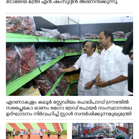
ടോമിയെ മന്ത്രി എൻ.ഷംസുദ്ദീൻ അഭിനന്ദിക്കുന്നു.
എറണാകുളം കലൂർ സ്റ്റേഡിയം ഹെലിപാഡ് ഗ്രൗണ്ടിൽ
സപ്ളൈകോ ഓണം മെഗാ ട്രേഡ് ഫെയർ സംസ്ഥാനതല
ഉദ്ഘാടനം നിർവഹിച്ച് സ്റ്റാൾ സന്ദർശിക്കുന്ന മുഖ്യമന്ത്രി
വി.ഡി. സതീശൻ. മന്ത്രി അനൂപ് ജേക്കബ് സമീപം