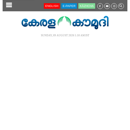
SECTIONS
ENGLISH
E-PAPER
KĀZHCHA
HOME
LATEST
SUNDAY, 09 AUGUST 2026 5.18 AM IST
AUDIO
NOTIFIED NEWS
POLL
KERALA
LOCAL
NEWS 360
CASE DIARY