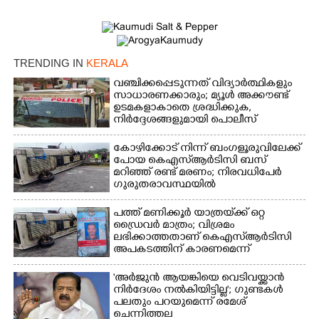
TRENDING IN
KERALA
വഞ്ചിക്കപ്പെടുന്നത് വിദ്യാർത്ഥികളും
സാധാരണക്കാരും; മ്യൂൾ അക്കൗണ്ട്
ഉടമകളാകാതെ ശ്രദ്ധിക്കുക,
നിർദ്ദേശങ്ങളുമായി പൊലീസ്
കോഴിക്കോട് നിന്ന് ബംഗളൂരുവിലേക്ക്
പോയ കെഎസ്‌ആർടിസി ബസ്
മറിഞ്ഞ് രണ്ട് മരണം; നിരവധിപേർ
ഗുരുതരാവസ്ഥയിൽ
പത്ത് മണിക്കൂർ യാത്രയ്‌ക്ക് ഒറ്റ
ഡ്രൈവർ മാത്രം; വിശ്രമം
ലഭിക്കാത്തതാണ് കെഎസ്‌ആർടിസി
അപകടത്തിന് കാരണമെന്ന്
വിമർശനം
'അർജുൻ ആയങ്കിയെ വെടിവയ്ക്കാൻ
നിർദേശം നൽകിയിട്ടില്ല'; ഗുണ്ടകൾ
പലതും പറയുമെന്ന് രമേശ്
ചെന്നിത്തല