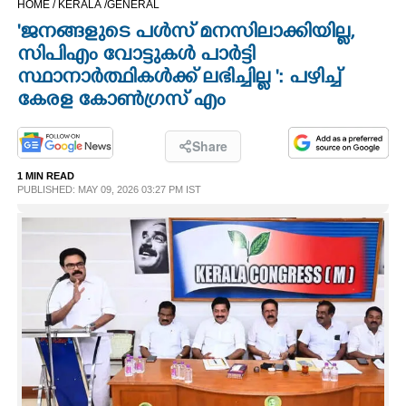
HOME /
KERALA /
GENERAL
CINEMA
'ജനങ്ങളുടെ പൾസ് മനസിലാക്കിയില്ല,
സിപിഎം വോട്ടുകൾ പാർട്ടി
OPINION
സ്ഥാനാർത്ഥികൾക്ക് ലഭിച്ചില്ല ': പഴിച്ച്
കേരള കോൺഗ്രസ് എം
PHOTOS
Share
LIFESTYLE
1 MIN READ
PUBLISHED: MAY 09, 2026 03:27 PM IST
SPIRITUAL
INFO+
ART
ASTRO