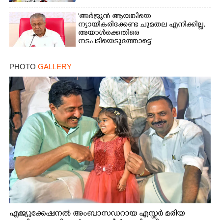
'അർജുൻ ആയങ്കിയെ
ന്യായീകരിക്കേണ്ട ചുമതല എനിക്കില്ല,
അയാൾക്കെതിരെ
നടപടിയെടുത്തോട്ടെ'
PHOTO
GALLERY
എജ്യുക്കേഷനൽ അംബാസഡറായ എസ്തർ മരിയ