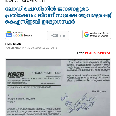
HOME /
KERALA /
GENERAL
CINEMA
ലോഡ് ഷെ‌ഡിം​ഗിൽ ജനങ്ങളുടെ
പ്രതിഷേധം: ജീവന് സുരക്ഷ ആവശ്യപ്പെട്ട്
OPINION
കെഎസ്ഇബി ഉദ്യോഗസ്ഥർ
PHOTOS
Share
1 MIN READ
PUBLISHED: APRIL 29, 2026 11:29 AM IST
LIFESTYLE
READ
ENGLISH VERSION
SPIRITUAL
INFO+
ART
ASTRO