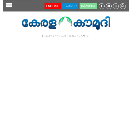
SECTIONS
ENGLISH
E-PAPER
KĀZHCHA
HOME
LATEST
FRIDAY, 07 AUGUST 2026 7.46 AM IST
AUDIO
NOTIFIED NEWS
POLL
KERALA
LOCAL
NEWS 360
CASE DIARY