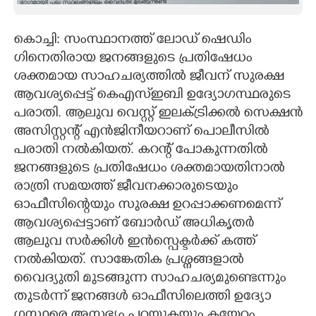
CARTOONS
കൊച്ചി: സംസ്ഥാനത്ത് ലോഡ് ഷെ‌ഡിം​
ഗിനെതിരായ ജനങ്ങളുടെ പ്രതിഷേധം
LITERATURE
ശക്തമായ സാഹചര്യത്തിൽ ജീവന് സുരക്ഷ
ആവശ്യപ്പെട്ട് കെഎസ്ഇബി ഉദ്യോഗസ്ഥരുടെ
ZOOM
പരാതി. ആലുവ വെസ്റ്റ് ഇലക്ട്രിക്കൽ സെക്ഷൻ
അസിസ്റ്റന്റ് എൻജിനീയറാണ് പൊലീസിൽ
CONTACT US
പരാതി നൽകിയത്. കറന്റ് പോകുന്നതിൽ
ജനങ്ങളുടെ പ്രതിഷേധം ശക്തമായതിനാൽ
രാത്രി സമയത്ത് ജീവനക്കാരുടെയും
ഓഫീസിന്റെയും സുരക്ഷ ഉറപ്പാക്കണമെന്ന്
ആവശ്യപ്പെട്ടാണ് ബോർഡ് അധികൃതർ
ആലുവ സർക്കിൾ ഇൻസ്പെക്ടർക്ക് കത്ത്
നൽകിയത്. സാങ്കേതിക പ്രശ്നങ്ങളാല്‍
വൈദ്യുതി മുടങ്ങുന്ന സാഹചര്യമുണ്ടെന്നും
തുടർന്ന് ജനങ്ങള്‍ ഓഫീസിലെത്തി ഉദ്യോ​
ഗസ്ഥരെ അസഭ്യം പറയുകയും കയ്യേറ്റം