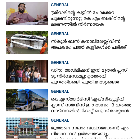
ചെന്നിത്തല
GENERAL
'ശ്രീറാമിന്റെ കയ്യിൽ ചോരക്കറ
പുരണ്ടിരുന്നു'; കെ എം ബഷീറിന്റെ
മരണത്തിൽ നിർണായക
മൊഴിയുമായി ദൃക്‌സാക്ഷി
GENERAL
സ്‌കൂൾ ബസ് കനാലിലേയ്ക്ക് വീണ്
അപകടം; പത്ത് കുട്ടികൾക്ക് പരിക്ക്
GENERAL
ഡിഗ്രി അഡ്മിഷന് ഇനി മുതൽ പ്ലസ്
ടു നിർബന്ധമല്ല; ഉത്തരവ്
പുറത്തിറങ്ങി, പുതിയ മാറ്റങ്ങൾ
അറിയാം
GENERAL
കെഎസ്‌ആർടിസി 'എക്‌സിക്യൂട്ടീവ്
ക്ളാസ്' സർവീസ് ഈ മാസം 13 മുതൽ;
വാട്‌സാപ്പിൽ ടിക്കറ്റ് ബുക്ക് ചെയ്യാൻ
9447071021
GENERAL
മുത്തങ്ങ സലാം വധശ്രമക്കേസ്; എം
ഗീതാനന്ദൻ ഉൾപ്പെടെയുള്ള