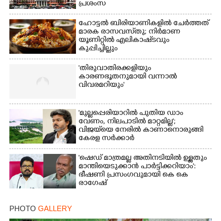
പ്രശംസ
ഹോട്ടൽ ബിരിയാണികളിൽ ചേർത്തത്
Copy Link
മാരക രാസവസ്‌തു; നിർമാണ
യൂണിറ്റിൽ എലികാഷ്‌ടവും
കുപ്പിച്ചില്ലും
'തിരുവാതിരക്കളിയും
കാരണഭൂതനുമായി വന്നാൽ
വിവരമറിയും '
'മുല്ലപ്പെരിയാറിൽ പുതിയ ഡാം
വേണം, നിലപാടിൽ മാറ്റമില്ല';
വിജയ്‌യെ നേരിൽ കാണാനൊരുങ്ങി
കേരള സർക്കാർ
'ഷെഡ് മാത്രമല്ല അതിനടിയിൽ ഉള്ളതും
മാന്തിയെടുക്കാൻ പാർട്ടിക്കറിയാം':
ഭീഷണി പ്രസംഗവുമായി കെ കെ
രാഗേഷ്
PHOTO
GALLERY