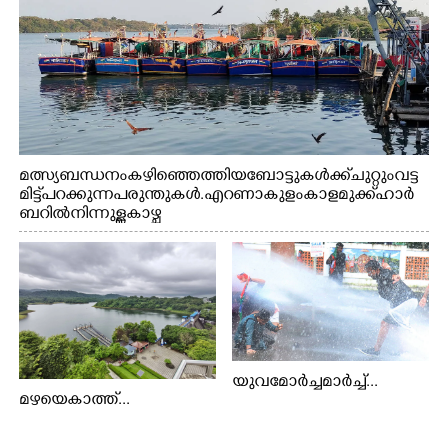
മത്സ്യബന്ധനം കഴിഞ്ഞെത്തിയ ബോട്ടുകൾക്ക് ചുറ്റും വട്ട
മിട്ട് പറക്കുന്ന പരുന്തുകൾ. എറണാകുളം കാളമുക്ക് ഹാർ
ബറിൽ നിന്നുള്ള കാഴ്ച
യുവമോർച്ചമാർച്ച്...
മഴയെകാത്ത്...