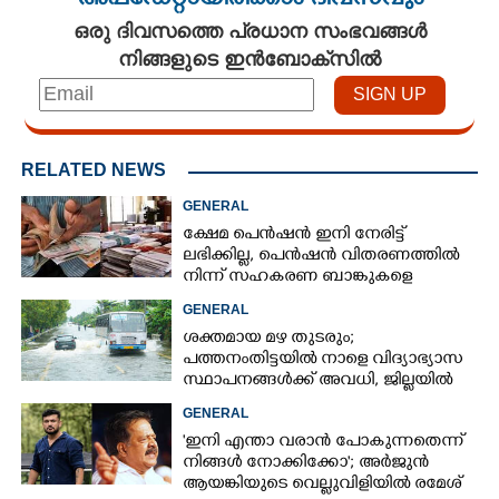
അപ്ഡേറ്റായിരിക്കാം ദിവസവും
ഒരു ദിവസത്തെ പ്രധാന സംഭവങ്ങൾ
നിങ്ങളുടെ ഇൻബോക്സിൽ
RELATED NEWS
GENERAL
ക്ഷേമ പെൻഷൻ ഇനി നേരിട്ട്
ലഭിക്കില്ല,​ പെൻഷൻ വിതരണത്തിൽ
നിന്ന് സഹകരണ ബാങ്കുകളെ
ഒഴിവാക്കി
GENERAL
ശക്തമായ മഴ തുടരും;
പത്തനംതിട്ടയിൽ നാളെ വിദ്യാഭ്യാസ
സ്ഥാപനങ്ങൾക്ക് അവധി,​ ജില്ലയിൽ
ഇന്ന് റെ‌ഡും നാളെ ഓറഞ്ചും അലർട്ട്
GENERAL
'ഇനി എന്താ വരാൻ പോകുന്നതെന്ന്
നിങ്ങൾ നോക്കിക്കോ'; അർജുൻ
ആയങ്കിയുടെ വെല്ലുവിളിയിൽ രമേശ്