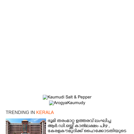
×
Share this link
TRENDING IN
KERALA
ഭൂമി തരംമാറ്റ ഉത്തരവ് ലംഘിച്ച
ആർ.ഡി.ഒയ്ക്ക് കാൽലക്ഷം പിഴ ,​
കേരളകൗമുദിക്ക് ഹൈക്കോടതിയുടെ