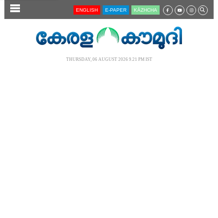
SECTIONS
ENGLISH
E-PAPER
KĀZHCHA
HOME
LATEST
THURSDAY, 06 AUGUST 2026 9.21 PM IST
AUDIO
NOTIFIED NEWS
POLL
KERALA
LOCAL
NEWS 360
CASE DIARY