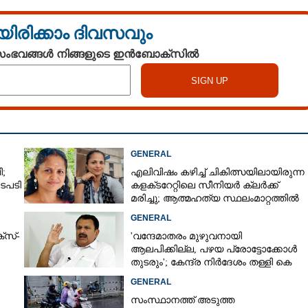
യിരിക്കാം ദിവസവും
 സംഭവങ്ങൾ നിങ്ങളുടെ ഇൻബോക്സിൽ
GENERAL
;
എലിവിഷം കഴിച്ച് ചികിത്സയിലായിരുന്ന
ടപടി
കളക്‌ടറേറ്റിലെ സീനിയർ ക്ലർക്ക്
മരിച്ചു; ആത്മഹത്യ സ്ഥലംമാറ്റത്തിൽ
മനംനൊന്തെന്ന് സംശയം
GENERAL
്സ്-
'വന്ദേമാതരം മുഴുവനായി
ആലപിക്കില്ല, പഴയ പ്രോട്ടോക്കോൾ
തുടരും'; കേന്ദ്ര നിർദേശം തള്ളി കെ
മുരളീധരൻ
GENERAL
സംസ്ഥാനത്ത് അടുത്ത