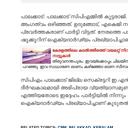
CARTOONS
പാലക്കാട്: പാലക്കാട് സിപിഎമ്മിൽ കൂട്ടരാജ
അംഗത്വം ഒഴിഞ്ഞത്. ഉദുങ്ങോട്, എകെജി
LITERATURE
പ്രവർത്തകരാണ് പാർട്ടി വിട്ടത്. നേരത്തെ പാ
ഷൂക്കൂറിന് ഐക്യദാർഢ്യം പ്രഖ്യാപിച്ചാണ്
ZOOM
കേരളത്തിലെ കടൽത്തീരത്ത് വയലറ്റ് നി
നാട്ടുകാർ
CONTACT US
തിരുവനന്തപുരം: ഇവയ്‌ക്കൊപ്പം ചിലയിന
പറഞ്ഞു. ഇവ സാധാരണ ഓണം കഴിഞ്ഞോ ഓണ സീസണ
സിപിഎം പാലക്കാട് ജില്ല സെക്രട്ടറി ഇ.
ദീർഘകാലമായി അഭിപ്രായ വ്യത്യാസമുണ്ടായ
എത്തിയതോടെ ഇദ്ദേഹം പാർട്ടിയിൽ നിന്നും 
ഐക്യദാർഢ്യം പ്രഖ്യാപിച്ചാണ് കൂടുതൽ 
RELATED TOPICS:
CPM
,
PALAKKAD
,
KERALAM