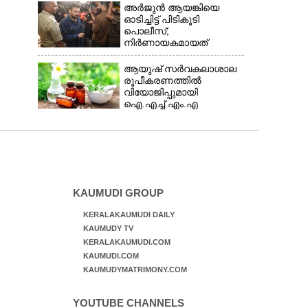
അർജുൻ ആയങ്കിയെ
ഓടിച്ചിട്ട് പിടികൂടി
പൊലീസ്;
നിർണായകമായത്
ഓട്ടോഡ്രൈവർക്ക്
തോന്നിയ സംശയം
ആയുഷ് സർവകലാശാല
രൂപീകരണത്തിൽ
വിയോജിപ്പുമായി
ഐ.എച്ച്.എം.എ
KAUMUDI GROUP
KERALAKAUMUDI DAILY
KAUMUDY TV
KERALAKAUMUDI.COM
KAUMUDI.COM
KAUMUDYMATRIMONY.COM
YOUTUBE CHANNELS