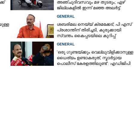
ക്
അ‌ഞ്ചുദിവസവും മഴ തുടരും; ഏഴ്
ജില്ലകളിൽ ഇന്ന് മഞ്ഞ അലർട്ട്
GENERAL
ുള്ള
ശബരിമല നെയ്യ് ക്രമക്കേട്; പി എസ്
പ്രശാന്തിന് തിരിച്ചടി, കുരുക്കായി
സ്വന്തം കൈപ്പടയിലെ കുറിപ്പ്
GENERAL
'ഒരു ഗുണ്ടയ്ക്കും വെല്ലുവിളിക്കാനുള്ള
ധൈര്യം ഉണ്ടാകരുത്, സ്മാർട്ടായ
Share this link
പൊലീസ് കേരളത്തിലുണ്ട്': എഡിജിപി
െ
പി വിജയൻ
Copy Link
ടത്