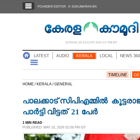
SECTIONS
FOUNDER EDITOR : K SUKUMARAN BA
HOME
LATEST
AUDIO
SUNDAY, 09 AUGUST 2026 4.57 PM IST
NOTIFIED NEWS
LATEST
AUDIO
KERALA
LOCAL
NEWS 360
POLL
KERALA
TIMELINE
GE
HOME /
KERALA /
GENERAL
LOCAL
പാലക്കാട് സിപിഎമ്മിൽ കൂട്ടര
NEWS 360
പാർട്ടി വിട്ടത് 21 പേർ
1 MIN READ
CASE DIARY
PUBLISHED: MAY 10, 2026 02:06 PM IST