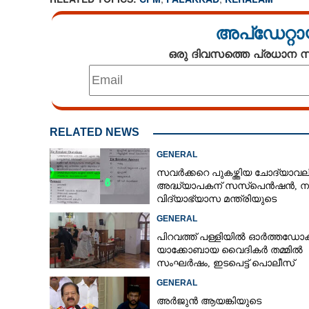
അപ്ഡേറ്റാ
ഒരു ദിവസത്തെ പ്രധാന
RELATED NEWS
GENERAL
സവർക്കറെ പുകഴ്ത്തിയ ചോദ്യാവലി
അദ്ധ്യാപകന് സസ്‌പെൻഷൻ, ന
വിദ്യാഭ്യാസ മന്ത്രിയുടെ
നിർദേശപ്രകാരം
GENERAL
പിറവത്ത് പള്ളിയിൽ ഓർത്തഡോക
യാക്കോബായ വൈദികർ തമ്മിൽ
സംഘർഷം, ഇടപെട്ട് പൊലീസ്
GENERAL
അർജുൻ ആയങ്കിയുടെ