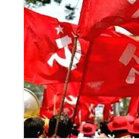
CINEMA
OPINION
PHOTOS
LIFESTYLE
SPIRITUAL
INFO+
ART
ASTRO