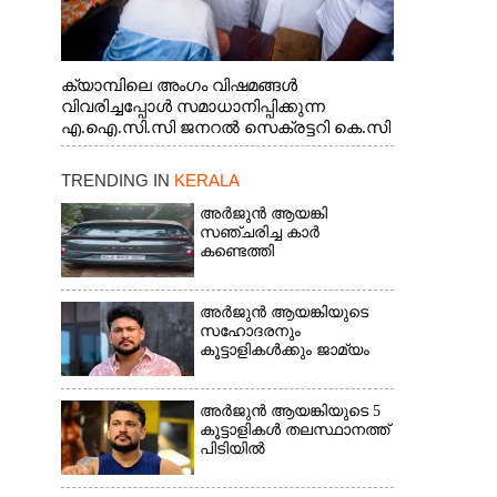
ക്യാമ്പിലെ അംഗം വിഷമങ്ങൾ
വിവരിച്ചപ്പോൾ സമാധാനിപ്പിക്കുന്ന
എ.ഐ.സി.സി ജനറൽ സെക്രട്ടറി കെ.സി
വേണുഗോപാൽ എം.പി. സഹകരണ-
എക്സൈസ് വകുപ്പ് മന്ത്രി എം. ലിജു,
TRENDING IN
KERALA
എന്നിവർ
അർജുൻ ആയങ്കി
സഞ്ചരിച്ച കാർ
കണ്ടെത്തി
അർജുൻ ആയങ്കിയുടെ
സഹോദരനും
കൂട്ടാളികൾക്കും ജാമ്യം
അർജുൻ ആയങ്കിയുടെ 5
കൂട്ടാളികൾ തലസ്ഥാനത്ത്
പിടിയിൽ