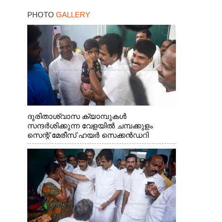
-ബെംഗളൂരു
PHOTO
GALLERY
ദേശീയപാതയിൽ 20
പേർക്ക് പരിക്ക്, നാലു
പേരുടെ നില ഗുരുതരം
ദുരിതാശ്വാസ ക്യാമ്പുകൾ
സന്ദർശിക്കുന്ന വേളയിൽ ചമ്പക്കുളം
സെന്റ് മേരീസ് ഹയർ സെക്കൻഡറി
സ്കൂളിലെ ക്യാമ്പിലെത്തിയ എ.ഐ.സി.സി
ജനറൽ സെക്രട്ടറി കെ.സി
വേണുഗോപാൽ എം.പി കുരുന്നിനെ
എടുത്ത് ലാളിച്ചപ്പോൾ. സഹകരണ-
എക്സൈസ് വകുപ്പ് മന്ത്രി എം. ലിജു,
കൃഷിവകുപ്പ് മന്ത്രി ടി. സിദ്ദിഖ്, റെജി
ചെറിയാൻ എം. എൽ. എ എന്നിവർ സമീപം