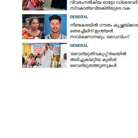
വിവരംനൽകിയ ഓട്ടോ ഡ്രൈവർക്
സ്വകാര്യവ്യക്തിയുടെ വക
പാരിതോഷികം: മന്ത്രി രമേശ്
GENERAL
ചെന്നിത്തല
നീണ്ടകരയിൽ ഗൗതം കൃഷ്ണയ്ക്കായ
തെരച്ചിലിന് ഇന്ത്യൻ
നാവികസേനയും; ഡൈവിംഗ്
ആരംഭിച്ചു
GENERAL
'വൈദ്യുതിവകുപ്പ് തലയിൽ
അടിച്ചുകയറ്റിയ കുരിശ്‌,
വൈദ്യുതത്തൂണുകൾ
പൊട്ടിവീണാൽപോലും മന്ത്രിയ
വിളിക്കുന്ന കാലമാണിത്'
പാലക്കാട് സിപിഎമ്മിൽ കൂട്ടരാജി; നാല്
ബ്രാഞ്ചുകളിൽ നിന്നായി പാർട്ടി വിട്
21 പേർ