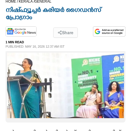
HOME /
KERALA /
GENERAL
CINEMA
നിഷ്ഫ്യൂച്ചർ കരിയർ ഗൈഡൻസ്
പ്രോഗ്രാം
OPINION
Share
PHOTOS
1 MIN READ
PUBLISHED: MAY 16, 2026 12:37 AM IST
LIFESTYLE
SPIRITUAL
INFO+
ART
ASTRO