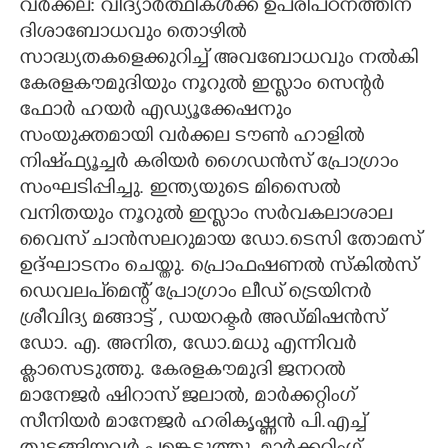
വർക്കല: വിദ്യാർത്ഥികൾക്ക് ഉപരിപഠനത്തിന്
ദിശാബോധവും തൊഴിൽ
CARTOONS
സാദ്ധ്യതകളെക്കുറിച്ച് അവബോധവും നൽകി
കേരളകൗമുദിയും നൂറുൽ ഇസ്ലാം സെന്റർ
LITERATURE
ഫോർ ഹയർ എഡ്യൂക്കേഷനും
സംയുക്തമായി വർക്കല ടൗൺ ഹാളിൽ
ZOOM
നിഷ്ഫ്യൂച്ചർ കരിയർ ഗൈഡൻസ് പ്രോഗ്രാം
സംഘടിപ്പിച്ചു. ഇന്ത്യയുടെ മിസൈൽ
CONTACT US
വനിതയും നൂറുൽ ഇസ്ളാം സർവകലാശാല
വൈസ് ചാൻസലറുമായ ഡോ.ടെസി തോമസ്
ഉദ്ഘാടനം ചെയ്തു. പ്രൊഫഷണൽ സ്കിൽസ്
ഡെവലപ്മെന്റ് പ്രോഗ്രാം ലീഡ് ട്രെയിനർ
ശ്രീവിദ്യ മങ്ങാട്ട് , ഡയറക്ടർ അഡ്മിഷൻസ്
ഡോ. എ. അനിത, ഡോ.മധു എന്നിവർ
ക്ലാസെടുത്തു. കേരളകൗമുദി ജനറൽ
മാനേജർ ഷിറാസ് ജലാൽ, മാർക്കറ്റിംഗ്
സീനിയർ മാനേജർ ഹരികൃഷ്ണൻ പി.എച്ച്