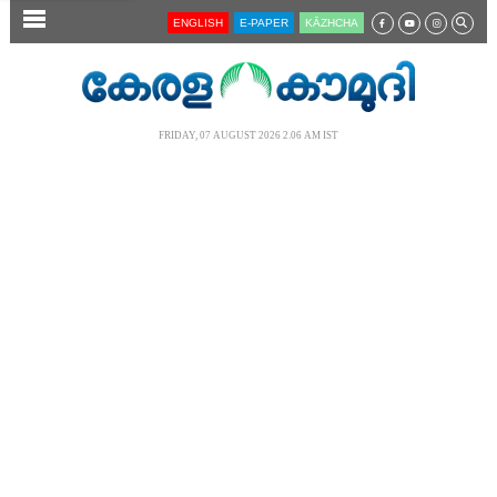
SECTIONS
ENGLISH
E-PAPER
KĀZHCHA
HOME
LATEST
FRIDAY, 07 AUGUST 2026 2.06 AM IST
AUDIO
NOTIFIED NEWS
POLL
KERALA
LOCAL
NEWS 360
CASE DIARY