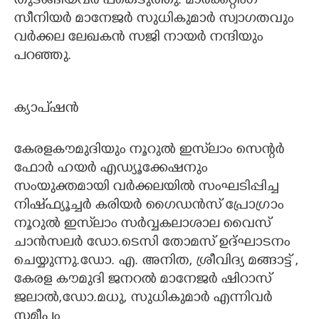
തുടങ്ങിയവർ പങ്കെടുത്തു. മാർക്കറ്റിംഗ്
സീനിയർ മാനേജർ സുധികുമാർ സ്വാഗതവും
വർക്കല ലേഖകൻ സജി നായർ നന്ദിയും
പറഞ്ഞു.
ക്യാപ്ഷൻ
കേരളകൗമുദിയും നൂറുൽ ഇസ്‌ലാം സെന്റർ
ഫോർ ഹയർ എഡ്യൂക്കേഷനും
സംയുക്തമായി വർക്കലയിൽ സംഘടിപ്പിച്ച
നിഷ്ഫ്യൂച്ചർ കരിയർ ഗൈഡൻസ് പ്രോഗ്രാം
നൂറുൽ ഇസ്‌ലാം സർവ്വകലാശാല വൈസ്
ചാൻസലർ ഡോ.ടെസി തോമസ് ഉദ്ഘാടനം
ചെയ്യുന്നു.ഡോ. എ. അനിത, ശ്രീവിദ്യ മങ്ങാട്ട് ,
കേരള കൗമുദി ജനറൽ മാനേജർ ഷിറാസ്
ജലാൽ,ഡോ.മധു, സുധികുമാർ എന്നിവർ
സമീപം