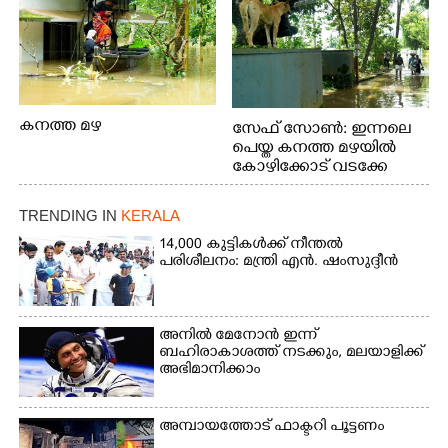
കനത്ത മഴ
സേഫ് സോൺ: ഇന്നലെ
പെയ്ത കനത്ത മഴയിൽ
കോഴിക്കോട് വടക്കേ
വയലിൽ വെള്ളം
കയറിയതിനെ തുടർന്ന്
TRENDING IN
KERALA
വീട്ടുസാധനങ്ങളുമായി
വെള്ളത്തിലൂടെ
14,000 കുട്ടികൾക്ക് നീന്തൽ
പരിശീലനം: മന്ത്രി എൻ. ഷംസുദ്ദീൻ
നടന്നുവരുന്നവരെ
മതിലിനു മുകളിൽ നോക്കി
നിൽക്കുന്ന
നായ. ഫോട്ടോ: കെ.വിശ്വജി
അനിൽ മേനോൻ ഇന്ന്
ത്ത്
ബഹിരാകാശത്ത് നടക്കും, മലയാളിക്ക്
അഭിമാനിക്കാം
അമ്പായത്തോട് ഫാക്ടറി പൂട്ടണം