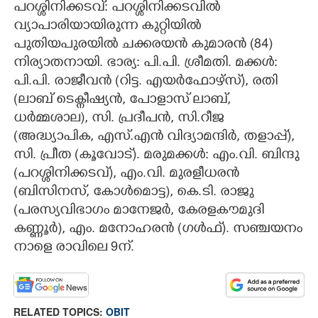
പറശ്ശിനിക്കടവ്: പറശ്ശിനിക്കടവിൽ
വ്യാപാരിയായിരുന്ന കുറ്റിയിൽ
CARTOONS
പുതിയപുരയിൽ ചക്കരയൻ കുമാരൻ (84)
നിര്യാതനായി. ഭാര്യ: പി.പി. ശ്രീമതി. മക്കൾ:
LITERATURE
പി.പി. രാജീവൻ (റിട്ട. എയർഫോഴ്സ്), രതി
(ലാബ് ടെക്നീഷ്യൻ, പോളാസ് ലാബ്,
ZOOM
ധർമ്മശാല), സി. പ്രദീപൻ, സി.റീജ
(അദ്ധ്യാപിക, എസ്.എൻ വിദ്യാമന്ദിർ, തളാപ്പ്),
CONTACT US
സി. പ്രീത (കൂവോട്). മരുമക്കൾ: എം.വി. ബിന്ദു
(പറശ്ശിനിക്കടവ്), എം.വി. മുരളീധരൻ
(ബിസിനസ്, കോൾമൊട്ട), കെ.ടി. രാജു
(പരസ്യവിഭാഗം മാനേജർ, കേരളകൗമുദി
കണ്ണൂർ), എം. മനോഹരൻ (ഗൾഫ്). സഞ്ചയനം
നാളെ രാവിലെ 9ന്.
RELATED TOPICS:
OBIT