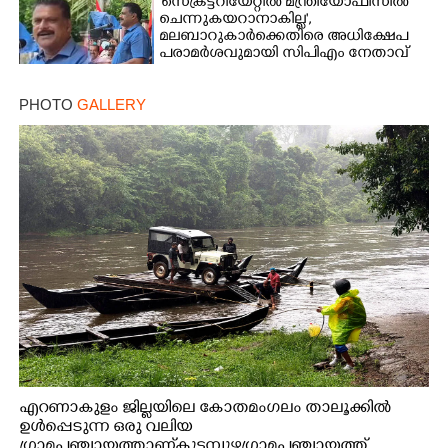
'സെക്രട്ടറിയേറ്റിൽ മന്ത്രിയോഫീസിൽ
ചെന്നുകയറാനാകില്ല',
മലബാറുകാർക്കെതിരെ അധിക്ഷേപ
പരാമർശവുമായി സിപിഎം നേതാവ്‌
PHOTO
GALLERY
എറണാകുളം ജില്ലയിലെ കോതമംഗലം താലൂക്കിൽ
ഉൾപ്പെടുന്ന ഒരു വലിയ
ഗ്രാമപഞ്ചായത്താണ് കുട്ടമ്പുഴ ഗ്രാമ പഞ്ചായത്ത്.