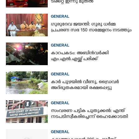
ടിക്കറ്റ് ഇന്നു മുതൽ
GENERAL
ഗുരുദേവ ജയന്തി: ഗുരു ധർമ്മ
പ്രചരണ സഭ 150 സമ്മേളനം നടത്തും
GENERAL
കാറപകടം: അബിൻവർക്കി
എം.എൽ.എയ്ക്ക് പരിക്ക്
GENERAL
കാർ പുഴയിൽ വീണു, ഡ്രെെവർ
അദ്ഭുതകരമായി രക്ഷപ്പെട്ടു
GENERAL
സംവരണ പട്ടിക പുതുക്കൽ: എന്ത്
നടപടി സ്വീകരിച്ചെന്ന് ഹൈക്കോടതി
GENERAL