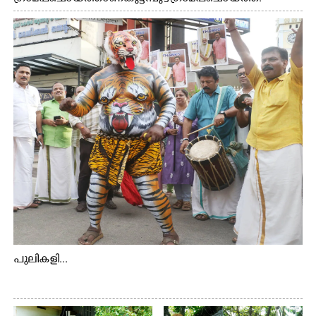
ആദിവാസി ഊരുകളായ വെള്ളാരംകുത്ത്, കത്തിപ്പാറ,
ഉറിയംപെട്ടി, തേക്കല്ല്, വെട്ടിക്കല്ല്, മഞ്ചപ്പാറ എന്നീ ആറു
സ്ഥലങ്ങളിലേക്കുള്ള പ്രധാന സഞ്ചാര മാർഗമാണ് ഈ
കാണുന്ന കടത്ത് വള്ളം
പുലികളി...