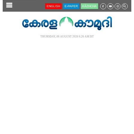
SECTIONS
ENGLISH
E-PAPER
KĀZHCHA
HOME
LATEST
THURSDAY, 06 AUGUST 2026 6.26 AM IST
AUDIO
NOTIFIED NEWS
POLL
KERALA
LOCAL
NEWS 360
CASE DIARY