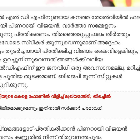
്പിൽ എൽ ഡി എഫിനുണ്ടായ കനത്ത താേൽവിയിൽ ഫല
ായി പിണറായി വിജയൻ. വാർത്താ സമ്മേളനം
ുന്നു പ്രതികരണം. തിരഞ്ഞെടുപ്പുഫലം തീർത്തും
ാടെ സ്വീകരിക്കുന്നുവെന്നുമാണ് അദ്ദേഹം
ടം തുടർച്ചയായി പ്രതീക്ഷിച്ച വിജയം കൈവിട്ടെങ്കിലും,
്ചുനിന്നുവെന്നത് ഞങ്ങൾക്ക് വലിയ
ൽഡിഎഫിന് ഈ ജനവിധി ഒരു അവസാനമല്ല, മറിച്ച്
 പുതിയ തുടക്കമാണ്. ബിജെപി മൂന്ന് സീറ്റുകൾ
ിക്കുന്നു.
െ മകളെ ഫോണിൽ വിളിച്ച് മുഖ്യമന്ത്രി; തിരച്ചിൽ
ർജിതമാക്കുമെന്നും ഇതിനായി സർക്കാർ പരമാവധി
ധ്യമങ്ങളാേട് പ്രതികരിക്കാൻ പിണറായി വിജയൻ
സം കണ്ണൂരിൽ നിന്ന് തിരുവനന്തപുരം