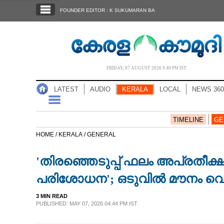
SECTIONS
FOUNDER EDITOR : K SUKUMARAN BA
HOME
LATEST
AUDIO
FRIDAY, 07 AUGUST 2026 9.40 PM IST
NOTIFIED NEWS
LATEST
AUDIO
KERALA
LOCAL
NEWS 360
POLL
KERALA
TIMELINE
GE
HOME /
KERALA /
GENERAL
LOCAL
'തിരഞ്ഞെടുപ്പ് ഫലം അപ്രതീക
NEWS 360
പരിശോധന'; ഒടുവിൽ മൗനം വെ
3 MIN READ
CASE DIARY
PUBLISHED: MAY 07, 2026 04:44 PM IST