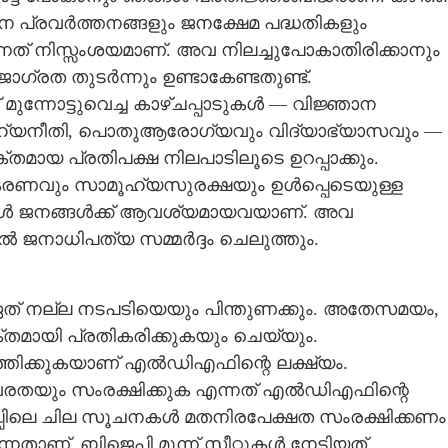
സന പ്രവർത്തനങ്ങളും ജനക്ഷേമ പദ്ധതികളും
ന്നത് നിസ്സംശയമാണ്. അവ നിലച്ചുപോകാതിരിക്കാനും
്രത തുടർന്നും ഉണ്ടാകേണ്ടതുണ്ട്.
്നോട്ടുവെച്ച കാഴ്ചപ്പാടുകൾ — വിജ്ഞാന
ഹ്യനീതി, പൊതുആരോഗ്യവും വിദ്യാഭ്യാസവും —
തമായ പ്രതിപക്ഷ നിലപാടിലൂടെ ഉറപ്പാക്കും.
ീകരണവും സാമൂഹ്യസുരക്ഷയും ഉൾപ്പെടെയുള്ള
്ങൾ ജനങ്ങൾക്ക് ആവശ്യമായവയാണ്. അവ
േൽ ജനാധിപത്യ സമ്മർദ്ദം ചെലുത്തും.
ത് നല്ല നടപടിയെയും പിന്തുണക്കും. അതേസമയം,
തമായി പ്രതികരിക്കുകയും ചെയ്യും.
ർത്തിക്കുകയാണ് എൽഡിഎഫിന്റെ ലക്ഷ്യം.
Share this link
രതയും സംരക്ഷിക്കുക എന്നത് എൽഡിഎഫിന്റെ
പിലെ ചില സൂചനകൾ മതനിരപേക്ഷത സംരക്ഷിക്കണം
്നതാണ്. ബിജെപി മൂന്ന് സീറ്റുകൾ നേടിയത്