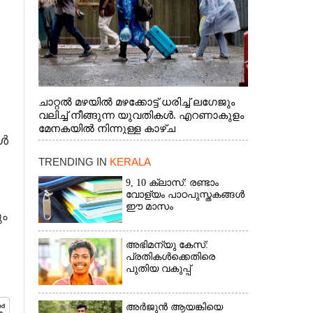
ചാറ്റൽ മഴയിൽ മഴക്കോട്ട് ധരിച്ച് ലഗേജും
വലിച്ച് നീങ്ങുന്ന യുവതികൾ. എറണാകുളം
മേനകയിൽ നിന്നുള്ള കാഴ്ച
കൾ
TRENDING IN
KERALA
9, 10 ക്ലാസ്: രണ്ടാം
വോള്യം പാഠപുസ്തകങ്ങൾ
ഈ മാസം
ും
അഭിമന്യു കേസ്:
പ്രതികൾക്കെതിരെ
പുതിയ വകുപ്പ്
അർജുൻ ആയങ്കിയെ