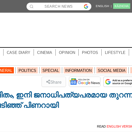
ENGLISH |
KĀZHCHA
CASE DIARY
CINEMA
OPINION
PHOTOS
LIFESTYLE
NERAL
POLITICS
SPECIAL
INFORMATION
SOCIAL MEDIA
Share
്ഷിതം, ഇനി ജനാധിപത്യപരമായ തുറന്
ടിഞ്ഞ് പിണറായി
READ
ENGLISH VERS