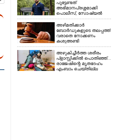
പൂട്ടേണ്ടത്
അഭിമാനപ്രശ്നമാക്കി
പൊലീസ്, സാേഷ്യൽ
മീഡിയ ഉപയോഗിക്കുന്നത്
മറ്റൊരാളെന്ന് സംശയം
അഴിമതിക്കാർ
ബോർഡുകളുടെ തലപ്പത്ത്
വരാതെ നോക്കണം
കശുഅണ്ടി
അഴിമതിക്കേസിൽ
ഹൈക്കോടതി
അഴുകിച്ചീർത്ത ശരീരം
പ്ളാസ്റ്റിക്കിൽ പൊതിഞ്ഞ്...
രാജേഷിന്റെ മൃതദേഹം
എംബാം ചെയ്തില്ല