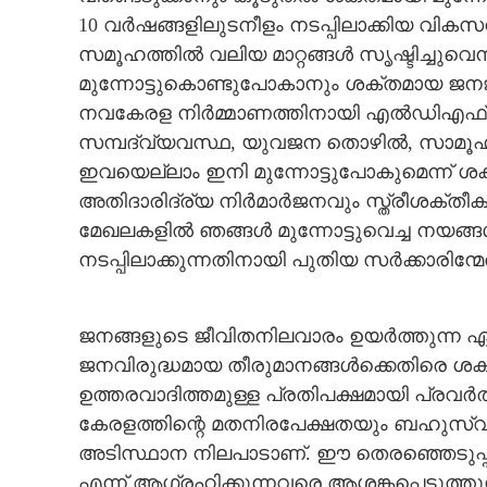
10 വർഷങ്ങളിലുടനീളം നടപ്പിലാക്കിയ വിക
സമൂഹത്തിൽ വലിയ മാറ്റങ്ങൾ സൃഷ്ടിച്ചുവെ
മുന്നോട്ടുകൊണ്ടുപോകാനും ശക്തമായ ജനജാഗ
നവകേരള നിർമ്മാണത്തിനായി എൽഡിഎഫ് മുന
സമ്പദ്‌വ്യവസ്ഥ, യുവജന തൊഴിൽ, സാമൂ
ഇവയെല്ലാം ഇനി മുന്നോട്ടുപോകുമെന്ന് ശക്
അതിദാരിദ്ര്യ നിർമാർജനവും സ്ത്രീശക്ത
മേഖലകളിൽ ഞങ്ങൾ മുന്നോട്ടുവെച്ച നയങ
നടപ്പിലാക്കുന്നതിനായി പുതിയ സർക്കാരിന്മ
ജനങ്ങളുടെ ജീവിതനിലവാരം ഉയർത്തുന്ന ഏ
ജനവിരുദ്ധമായ തീരുമാനങ്ങൾക്കെതിരെ ശക്
ഉത്തരവാദിത്തമുള്ള പ്രതിപക്ഷമായി പ്രവ
കേരളത്തിന്റെ മതനിരപേക്ഷതയും ബഹുസ്വ
അടിസ്ഥാന നിലപാടാണ്. ഈ തെരഞ്ഞെടുപ്
എന്ന് ആഗ്രഹിക്കുന്നവരെ ആശങ്കപ്പെടുത്തുന