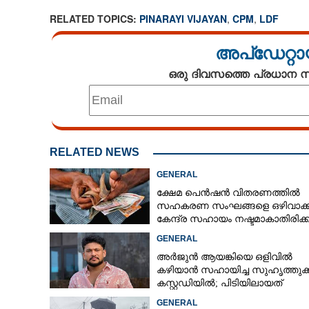
RELATED TOPICS:
PINARAYI VIJAYAN
,
CPM
,
LDF
അപ്ഡേറ്റാ
ഒരു ദിവസത്തെ പ്രധാന
RELATED NEWS
GENERAL
ക്ഷേമ പെൻഷൻ വിതരണത്തിൽ
സഹകരണ സംഘങ്ങളെ ഒഴിവാക്ക
കേന്ദ്ര സഹായം നഷ്ടമാകാതിരിക്
വിശദീകരണവുമായി സർക്കാ‌ർ
GENERAL
അർജുൻ ആയങ്കിയെ ഒളിവിൽ
കഴിയാൻ സഹായിച്ച സുഹൃത്തുക
കസ്റ്റഡിയിൽ; പിടിയിലായത്
കൊച്ചിയിലെ ഫ്ലാറ്റിൽനിന്ന്
GENERAL