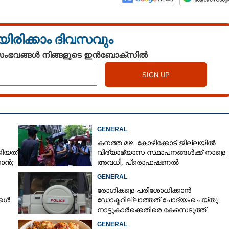
യിരിക്കാം ദിവസവും
 സംഭവങ്ങൾ നിങ്ങളുടെ ഇൻബോക്സിൽ
GENERAL
കനത്ത മഴ: കോഴിക്കോട് ജില്ലയിൽ
ിയത്
വിദ്യാഭ്യാസ സ്ഥാപനങ്ങൾക്ക് നാളെ
കാൻ;
അവധി,​ പ്രൊഫഷണൽ
കോളേജുകൾക്ക് ബാധകമല്ല
GENERAL
രോഗികളെ പരിശോധിക്കാൻ
്കൾ
ഡോക്ടറില്ലാത്തത് ചോദ്യംചെയ്തു:
നാട്ടുകാർക്കെതിരെ കേസെടുത്ത്
പൊലീസ്
GENERAL