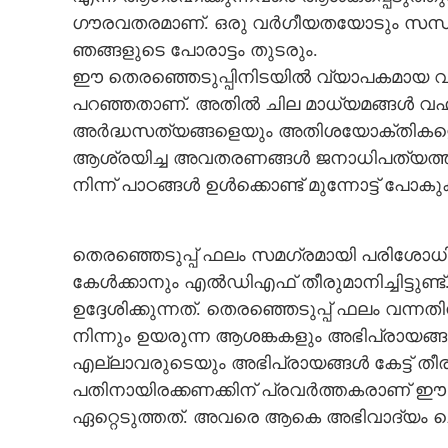
ഗൗരവതരമാണ്. ഒരു വർഗീയതയോടും സന്ധി
ഞങ്ങളുടെ പോരാട്ടം തുടരും.
'തിരഞ്ഞെടുപ്പ് ഫലം അപ്രതീക്ഷിതം, ഇനി
ഈ തെരഞ്ഞെടുപ്പിനിടയിൽ വ്യാപകമായ വ്യ
ജനാധിപത്യപര
പറഞ്ഞതാണ്. അതിൽ ചില മാധ്യമങ്ങൾ വഹിച്
പരിശോധന'; ഒടുവിൽ മൗനം
അർദ്ധസത്യങ്ങളെയും അതിശയോക്തികളെയു
പിണറായി
ആശ്രയിച്ച അവതരണങ്ങൾ ജനാധിപത്യത്തി
നിന്ന് പാഠങ്ങൾ ഉൾക്കൊണ്ട് മുന്നോട്ട് പ
തെരഞ്ഞെടുപ്പ് ഫലം സമഗ്രമായി പരിശോധി
കേൾക്കാനും എൽഡിഎഫ് തീരുമാനിച്ചിട്ടു
ഉദ്ദേശിക്കുന്നത്. തെരഞ്ഞെടുപ്പ് ഫലം വ
നിന്നും ഉയരുന്ന ആശങ്കകളും അഭിപ്രായങ്
എല്ലാവരുടെയും അഭിപ്രായങ്ങൾ കേട്ട് ത
പതിനായിരക്കണക്കിന് പ്രവർത്തകരാണ് ഈ
ഏറ്റെടുത്തത്. അവരെ ആകെ അഭിവാദ്യം ചെ