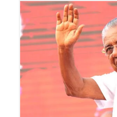
CINEMA
OPINION
PHOTOS
LIFESTYLE
SPIRITUAL
INFO+
ART
ASTRO