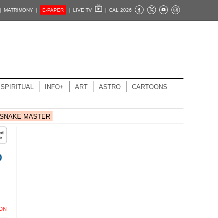
|
MATRIMONY |
E-PAPER
|
LIVE TV
|
CAL 2026
SPIRITUAL
INFO+
ART
ASTRO
CARTOONS
SNAKE MASTER
ന
ION