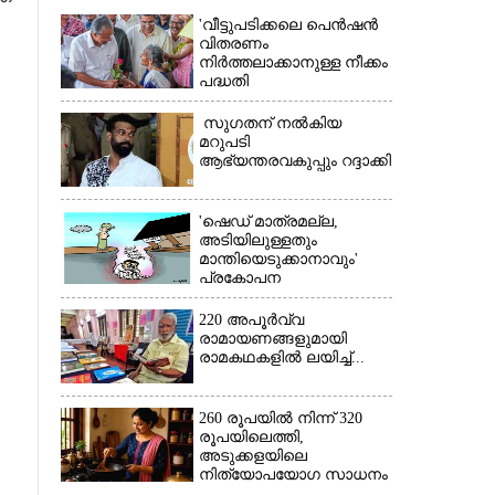
'വീട്ടുപടിക്കലെ പെൻഷൻ
വിതരണം
നിർത്തലാക്കാനുള്ള നീക്കം
പദ്ധതി
അവസാനിപ്പിക്കാനുള്ള
യുഡിഎഫ് അജണ്ടയുടെ
സുഗതന് നൽകിയ
ആദ്യപടി'
മറുപടി
ആഭ്യന്തരവകുപ്പും റദ്ദാക്കി
'ഷെഡ് മാത്രമല്ല,
അടിയിലുള്ളതും
മാന്തിയെടുക്കാനാവും'
പ്രകോപന
പ്രസംഗവുമായി കെ.കെ.
രാഗേഷ്
220 അപൂർവ്വ
രാമായണങ്ങളുമായി
×
രാമകഥകളിൽ ലയിച്ച്...
260 രൂപയിൽ നിന്ന് 320
രൂപയിലെത്തി,
അടുക്കളയിലെ
നിത്യോപയോഗ സാധനം
വാങ്ങിയാൽ കൈപൊള്ളും