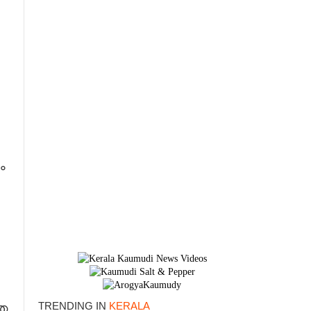
ം
TRENDING IN
KERALA
്ഞ