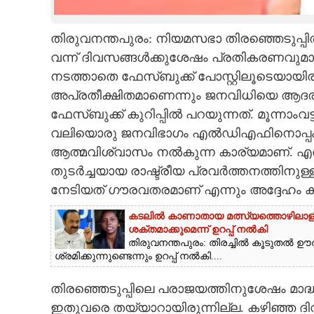
CARTOONS
തിരുവനന്തപുരം: നിയമസഭാ തിരഞ്ഞെടുപ
വന്ന് ദിവസങ്ങൾക്കുശേഷം പ്രതികരണവുമ
LITERATURE
നടത്താതെ ഫേസ്ബുക്ക് പോസ്റ്റിലൂടെയായിര
അപ്രതീക്ഷിതമാണെന്നും ജനവിധിയെ ആദരവേ
ZOOM
ഫേസ്ബുക്ക് കുറിപ്പിൽ പറയുന്നത്. മൂന്നാംവട്
വലിയൊരു ജനവിഭാഗം എൽഡിഎഫിനൊപ്പം ഉറച
CONTACT US
ആത്മവിശ്വാസം നൽകുന്ന കാര്യമാണ്. എ
തുടർച്ചയായ രാഷ്ട്രീയ പ്രവർത്തനത്തിനുള്ള
നേടിയത് ഗൗരവതരമാണ് എന്നും അദ്ദേഹം കുറ
കടലിൽ കാണാതായ മത്സ്യത്തൊഴിലാളിയുട
ശക്തമാക്കുമെന്ന് ഉറപ്പ് നൽകി
തിരുവനന്തപുരം: തിരച്ചിൽ കൂടുതൽ ഊ
ശ്രമിക്കുന്നുണ്ടെന്നും ഉറപ്പ് നൽകി....
തിരഞ്ഞെടുപ്പിലെ പരാജയത്തിനുശേഷം മാദ്
ഇതുവരെ തയ്യാറായിരുന്നില്ല. കഴിഞ്ഞ ദിവ