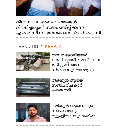
ക്യാമ്പിലെ അംഗം വിഷമങ്ങൾ
വിവരിച്ചപ്പോൾ സമാധാനിപ്പിക്കുന്ന
എ.ഐ.സി.സി ജനറൽ സെക്രട്ടറി കെ.സി
വേണുഗോപാൽ എം.പി. സഹകരണ-
എക്സൈസ് വകുപ്പ് മന്ത്രി എം. ലിജു,
TRENDING IN
KERALA
എന്നിവർ
അമിത ജോലിയാൽ
ഉറങ്ങിപ്പോയി, ട്രാൻ. ബസ്
ഇടിച്ചുമറിഞ്ഞു
ഡ്രൈവറും കണ്ടക്ടറും
മരിച്ചു സംഭവം മൈസൂരു
-ബെംഗളൂരു
അർജുൻ ആയങ്കി
ദേശീയപാതയിൽ 20
സഞ്ചരിച്ച കാർ
പേർക്ക് പരിക്ക്, നാലു
കണ്ടെത്തി
പേരുടെ നില ഗുരുതരം
അർജുൻ ആയങ്കിയുടെ
സഹോദരനും
കൂട്ടാളികൾക്കും ജാമ്യം