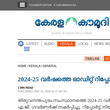
SECTIONS
FOUNDER EDITOR : K SUKUMARAN BA
HOME
LATEST
AUDIO
SUNDAY, 09 AUGUST 2026 2.11 PM IST
NOTIFIED NEWS
LATEST
AUDIO
KERALA
LOCAL
NEWS 360
POLL
KERALA
TIMELINE
GE
HOME /
KERALA /
GENERAL
LOCAL
2024-25 വർഷത്തെ ഓഡിറ്റ് റിപ്പോർട
NEWS 360
1 MIN READ
PUBLISHED: MAY 16, 2026 01:37 AM IST
തിരുവനന്തപുരം:സംസ്ഥാനത്തെ 2024-25 വർ
CASE DIARY
എ.ജി. ഗവർണർക്ക് സമർപ്പിച്ചു. റിപ്പോർട്ട