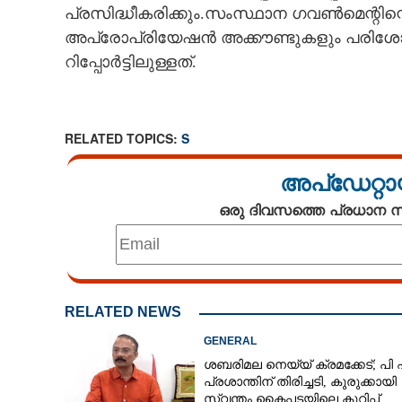
പ്രസിദ്ധീകരിക്കും.സംസ്ഥാന ഗവൺമെന്റിന്
CINEMA
അപ്രോപ്രിയേഷൻ അക്കൗണ്ടുകളും പരിശോധി
റിപ്പോർട്ടിലുള്ളത്.
OPINION
PHOTOS
RELATED TOPICS:
S
LIFESTYLE
അപ്ഡേറ്റാ
ഒരു ദിവസത്തെ പ്രധാന
SPIRITUAL
INFO+
RELATED NEWS
ART
GENERAL
ശബരിമല നെയ്യ് ക്രമക്കേട്; പി
ASTRO
പ്രശാന്തിന് തിരിച്ചടി, കുരുക്കായി
സ്വന്തം കൈപ്പടയിലെ കുറിപ്പ്