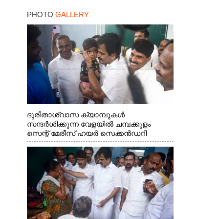
PHOTO
GALLERY
ദുരിതാശ്വാസ ക്യാമ്പുകൾ
സന്ദർശിക്കുന്ന വേളയിൽ ചമ്പക്കുളം
സെന്റ് മേരീസ് ഹയർ സെക്കൻഡറി
സ്കൂളിലെ ക്യാമ്പിലെത്തിയ എ.ഐ.സി.സി
ജനറൽ സെക്രട്ടറി കെ.സി
വേണുഗോപാൽ എം.പി കുരുന്നിനെ
എടുത്ത് ലാളിച്ചപ്പോൾ. സഹകരണ-
എക്സൈസ് വകുപ്പ് മന്ത്രി എം. ലിജു,
കൃഷിവകുപ്പ് മന്ത്രി ടി. സിദ്ദിഖ്, റെജി
ചെറിയാൻ എം. എൽ. എ എന്നിവർ സമീപം