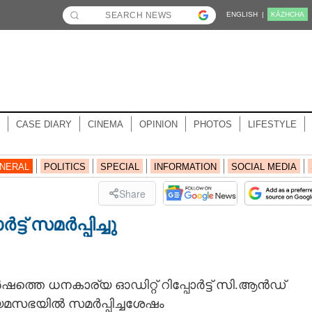
ENGLISH |
KĀZHCHA
CASE DIARY
CINEMA
OPINION
PHOTOS
LIFESTYLE
NERAL
POLITICS
SPECIAL
INFORMATION
SOCIAL MEDIA
Share
്ട് സമർപ്പിച്ചു
ഷത്തെ ധനകാര്യ ഓഡിറ്റ് റിപ്പോർട്ട് സി.ആൻഡ്
് നിയമസഭയിൽ സമർപ്പിച്ചശേഷം