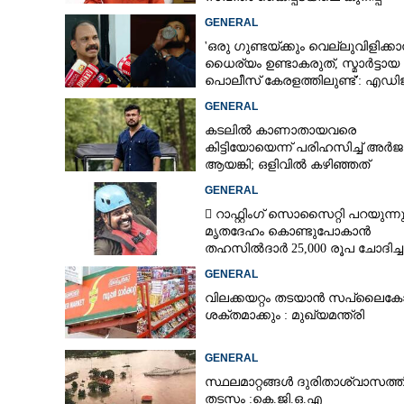
GENERAL
CARTOONS
'ഒരു ഗുണ്ടയ്ക്കും വെല്ലുവിളിക്കാ
ധൈര്യം ഉണ്ടാകരുത്, സ്മാർട്ടായ
പൊലീസ് കേരളത്തിലുണ്ട്': എഡി
LITERATURE
പി വിജയൻ
GENERAL
കടലിൽ കാണാതായവരെ
ZOOM
കിട്ടിയോയെന്ന് പരിഹസിച്ച് അർ
ആയങ്കി; ഒളിവിൽ കഴിഞ്ഞത്
പയ്യന്നൂരിലെ ലോഡ്‌ജിൽ
CONTACT US
GENERAL
 റാഫ്റ്റിംഗ് സൊസൈറ്റി പറയുന്നു
മൃതദേഹം കൊണ്ടുപോകാൻ
തഹസിൽദാർ 25,000 രൂപ ചോദിച്ച
GENERAL
വിലക്കയറ്റം തടയാൻ സപ്ലൈ
ശക്തമാക്കും : മുഖ്യമന്ത്രി
GENERAL
സ്ഥലമാറ്റങ്ങൾ ദുരിതാശ്വാസത്ത
തടസം :കെ.ജി.ഒ.എ