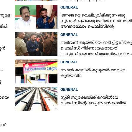
പൊട്ടിവീണാൽപോലും മന്ത്രിയെ
GENERAL
വിളിക്കുന്ന കാലമാണിത്'
നുള്ള
'ജനങ്ങളെ വെല്ലുവിളിക്കുന്ന ഒരു
ഗുണ്ടയ്ക്കും കേരളത്തിൽ സ്ഥാനമില്ല
ജിപി
അവരെല്ലാം പൊലീസിന്റെ
നിരീക്ഷണത്തിലാണ്'
GENERAL
അർജുൻ ആയങ്കിയെ ഓടിച്ചിട്ട് പിടികൂ
ജുൻ
പൊലീസ്; നിർണായകമായത്
ഓട്ടോഡ്രൈവർക്ക് തോന്നിയ സംശ
GENERAL
--
റേഷൻ കടയിൽ കൂടുതൽ അരിക്ക്
കൂടിയ വില
ു
GENERAL
കോയെ
സ്ത്രീ സുരക്ഷയ്ക്ക് റെയിൽവേ
പൊലീസിന്റെ 'ഓപ്പറേഷൻ രക്ഷിത'
ിന്