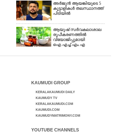
അർജുൻ ആയങ്കിയുടെ 5
കൂട്ടാളികൾ തലസ്ഥാനത്ത്
പിടിയിൽ
ആയുഷ് സർവകലാശാല
രൂപീകരണത്തിൽ
വിയോജിപ്പുമായി
ഐ.എച്ച്.എം.എ
KAUMUDI GROUP
KERALAKAUMUDI DAILY
KAUMUDY TV
KERALAKAUMUDI.COM
KAUMUDI.COM
KAUMUDYMATRIMONY.COM
YOUTUBE CHANNELS