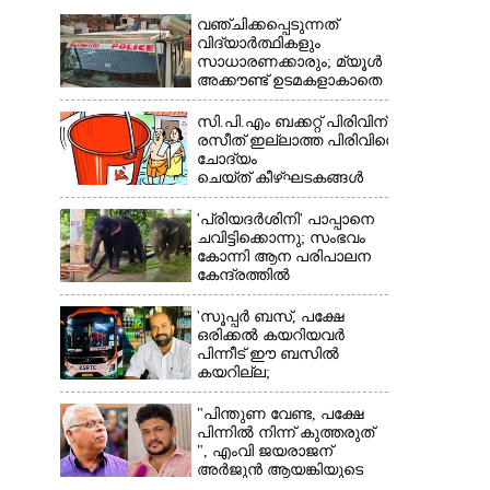
വഞ്ചിക്കപ്പെടുന്നത്
വിദ്യാർത്ഥികളും
സാധാരണക്കാരും; മ്യൂൾ
അക്കൗണ്ട് ഉടമകളാകാതെ
×
ശ്രദ്ധിക്കുക,
നിർദ്ദേശങ്ങളുമായി
സി.പി.എം ബക്കറ്റ് പിരിവിന്:
പൊലീസ്
രസീത് ഇല്ലാത്ത പിരിവിനെ
ചോദ്യം
ചെയ്ത് കീഴ്ഘടകങ്ങൾ
'പ്രിയദർശിനി' പാപ്പാനെ
ചവിട്ടിക്കൊന്നു; സംഭവം
കോന്നി ആന പരിപാലന
കേന്ദ്രത്തിൽ
'സൂപ്പർ ബസ്, പക്ഷേ
ഒരിക്കൽ കയറിയവർ
പിന്നീട് ഈ ബസിൽ
കയറില്ല;
കെഎസ്ആർടിസിക്ക്
നഷ്ടം അരലക്ഷം
"പിന്തുണ വേണ്ട,​ പക്ഷേ
രൂപയോളം'
പിന്നിൽ നിന്ന് കുത്തരുത്
", എംവി ജയരാജന്
അർജുൻ ആയങ്കിയുടെ
മറുപടി