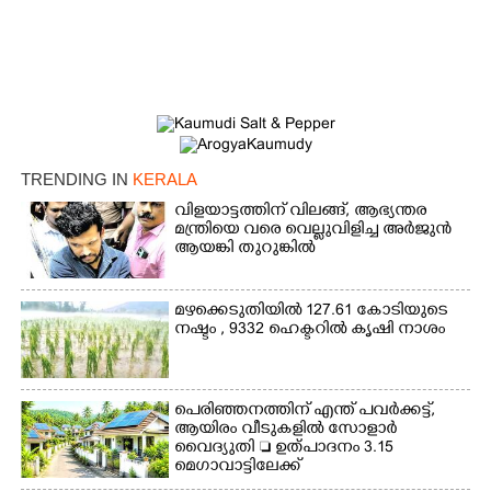
TRENDING IN
KERALA
വിളയാട്ടത്തിന് വിലങ്ങ്, ആഭ്യന്തര
മന്ത്രിയെ വരെ വെല്ലുവിളിച്ച അർജുൻ
ആയങ്കി തുറുങ്കിൽ
മഴക്കെടുതിയിൽ 127.61 കോടിയുടെ
നഷ്ടം , 9332 ഹെക്ടറിൽ കൃഷി നാശം
പെരിഞ്ഞനത്തിന് എന്ത് പവർക്കട്ട്,​
ആയിരം വീടുകളിൽ സോളാർ
വൈദ്യുതി  ഉത്പാദനം 3.15
മെഗാവാട്ടിലേക്ക്