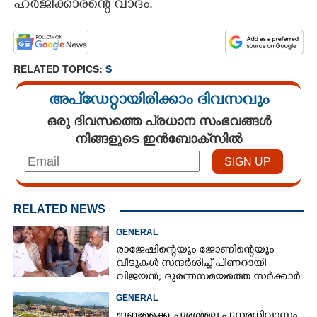
ഹർജിക്കാരന്റെ വാദം.
CARTOONS
LITERATURE
RELATED TOPICS:
S
അപ്ഡേറ്റായിരിക്കാം ദിവസവും
ZOOM
ഒരു ദിവസത്തെ പ്രധാന സംഭവങ്ങൾ
നിങ്ങളുടെ ഇൻബോക്സിൽ
CONTACT US
RELATED NEWS
GENERAL
രാജേഷിന്റെയും ജോണിന്റെയും
വീടുകൾ സന്ദർശിച്ച് പിണറായി
വിജയൻ; ദുരന്തസമയത്തെ സർക്കാർ
ഇടപെടലിൽ വീഴ്‌ചയെന്ന് വിമർശനം
GENERAL
മുണ്ടക്കൈ ചൂരൽമല പുനരധിവാസം