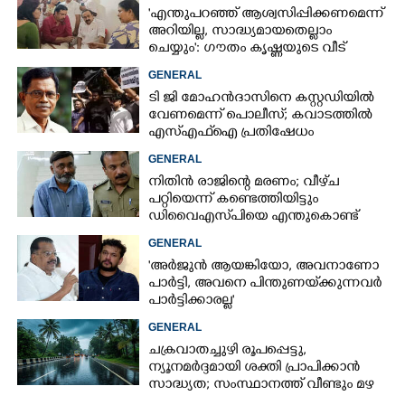
'എന്തുപറഞ്ഞ് ആശ്വസിപ്പിക്കണമെന്ന്
അറിയില്ല, സാദ്ധ്യമായതെല്ലാം
ചെയ്യും': ഗൗതം കൃഷ്ണയുടെ വീട്
സന്ദർശിച്ച് മുഖ്യമന്ത്രി
GENERAL
ടി ജി മോഹൻദാസിനെ കസ്റ്റഡിയിൽ
വേണമെന്ന് പൊലീസ്; കവാടത്തിൽ
എസ്എഫ്ഐ പ്രതിഷേധം
GENERAL
നിതിൻ രാജിന്റെ മരണം; വീഴ്‌ച
പറ്റിയെന്ന് കണ്ടെത്തിയിട്ടും
ഡിവൈഎസ്‌പിയെ എന്തുകൊണ്ട്
സസ്‌പെൻഡ് ചെയ്തില്ലെന്ന്
GENERAL
ഹൈക്കോടതി
'അർജുൻ ആയങ്കിയോ, അവനാണോ
പാർട്ടി, അവനെ പിന്തുണയ്‌ക്കുന്നവർ
പാർട്ടിക്കാരല്ല'
GENERAL
ചക്രവാതച്ചുഴി രൂപപ്പെട്ടു,
ന്യൂനമർദ്ദമായി ശക്തി പ്രാപിക്കാൻ
സാദ്ധ്യത; സംസ്ഥാനത്ത് വീണ്ടും മഴ
വരുന്നു