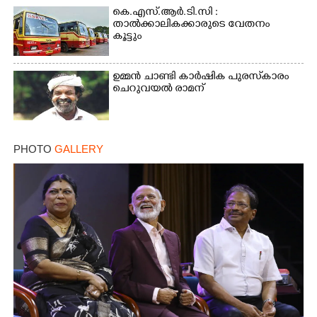
കെ.എസ്.ആർ.ടി.സി :
താൽക്കാലികക്കാരുടെ വേതനം
കൂട്ടും
×
Share this link
ഉമ്മൻ ചാണ്ടി കാർഷിക പുരസ്‌കാരം
ചെറുവയൽ രാമന്
Copy Link
PHOTO
GALLERY