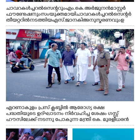
ചാവറ കൾച്ചറൽ സെന്ററും എം.കെ. അർജുനൻ മാസ്റ്റർ
ഫൗണ്ടേഷനും സംയുക്തമായി ചാവറ കൾച്ചറൽ സെന്റർ
തീയറ്ററിൽ നടത്തിയ എസ്. ജാനകി അനുസ്മരണവും ഉ
ദ്ഘാടനം ചെയ്യാനെത്തിയ സംഗീത സംവിധായകൻ ജെറി
അമൽദേവ്, ഗായിക ജെൻസി, എം.കെ. അർജുനൻ
ഫൗണ്ടേഷൻ ചെയർമാൻ ഡോ. രാധാകൃഷ്ണൻ എന്നിവർ
എറണാകുളം പ്രസ് ക്ലബ്ബിൽ ആരോഗ്യ രക്ഷ
പദ്ധതിയുടെ ഉദ്‌ഘാടനം നിർവഹിച്ച ശേഷം ഗസ്റ്റ്
ഹൗസിലേക്ക് നടന്നു പോകുന്ന മന്ത്രി കെ. മുരളീധരൻ