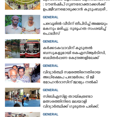
: ടൗൺഷിപ് ഗുണഭോക്താക്കൾക്ക്
ഉപജീവനമൊരുക്കാൻ കുടുംബശ്രീ ,
90 ലക്ഷം അനുവദിച്ച് സർക്കാർ
GENERAL
പരവൂരിൽ വീടിന് തീപിടിച്ച് അമ്മയും
മകനും മരിച്ചു; ദുരൂഹത സംശയിച്ച്
പൊലീസ്
GENERAL
കർക്കടകവാവിന് കൂടുതൽ
ബസുകളുമായി കെഎസ്ആർടിസി,​
ബലിതർപ്പണ കേന്ദ്രങ്ങളിലേക്ക്
പ്രത്യേക സർവീസുകൾ
GENERAL
വിദ്യാർത്ഥി സമരത്തിനെതിരായ
അധിക്ഷേപ പരാമ‌ർശം; ടി ജി
മോഹൻദാസിന് ജാമ്യം നൽകി
കോടതി
GENERAL
സിബിഎസ്‌ഇ തായ്‌ക്വണ്ടോ
മത്സരത്തിനിടെ മലയാളി
വിദ്യാർത്ഥിക്ക് ഗുരുതര പരിക്ക്;
ആശുപത്രിയിലെത്തിച്ചത് എയ‌ർലിഫ്‌റ്റ്
GENERAL
ചെയ്‌ത്