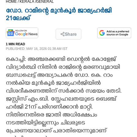
HOME /
KERALA /
GENERAL
CINEMA
ഡോ. റാമിന്റെ മുൻകൂർ ജാമ്യഹർജി
21ലേക്ക്
OPINION
Share
PHOTOS
1 MIN READ
PUBLISHED: MAY 16, 2026 01:38 AM IST
കൊച്ചി: അഞ്ചരക്കണ്ടി ഡെന്റൽ കോളേജ്
LIFESTYLE
വിദ്യാർത്ഥി നിതിൻ രാജിന്റെ മരണവുമായി
ബന്ധപ്പെട്ട് അദ്ധ്യാപകൻ ഡോ. കെ. റാം
SPIRITUAL
നൽകിയ മുൻകൂർ ജാമ്യഹർജിയിൽ
വിശദീകരണത്തിന് സർക്കാർ സമയം തേടി.
INFO+
ജസ്റ്റിസ് എം.ബി. സ്നേഹലതയുടെ ബെഞ്ച്
ഹർജി 21ന് പരിഗണിക്കാൻ മാറ്റി.
ART
നിതിനെതിരെ ജാതി അധിക്ഷേപം
നടത്തിയിട്ടില്ലെന്നും ചിലരുടെ
ASTRO
പ്രേരണയാലാണ് പരാതിയെന്നുമാണ്