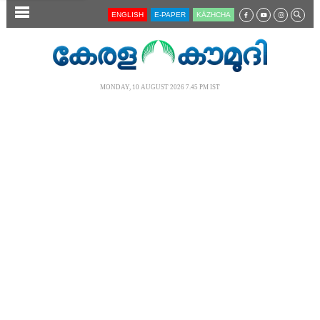
SECTIONS
ENGLISH
E-PAPER
KĀZHCHA
HOME
LATEST
MONDAY, 10 AUGUST 2026 7.45 PM IST
AUDIO
NOTIFIED NEWS
POLL
KERALA
LOCAL
NEWS 360
CASE DIARY