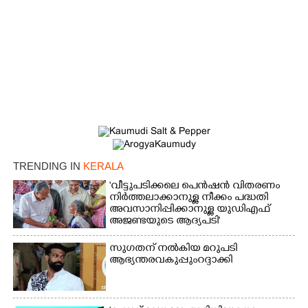
TRENDING IN
KERALA
'വീട്ടുപടിക്കലെ പെൻഷൻ വിതരണം
നിർത്തലാക്കാനുള്ള നീക്കം പദ്ധതി
അവസാനിപ്പിക്കാനുള്ള യുഡിഎഫ്
അജണ്ടയുടെ ആദ്യപടി'
സുഗതന് നൽകിയ മറുപടി
ആഭ്യന്തരവകുപ്പും റദ്ദാക്കി