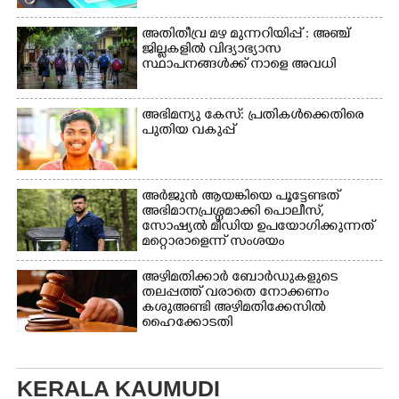
അതിതീവ്ര മഴ മുന്നറിയിപ്പ് : അഞ്ച്
ജില്ലകളിൽ വിദ്യാഭ്യാസ
സ്ഥാപനങ്ങൾക്ക് നാളെ അവധി
അഭിമന്യു കേസ്: പ്രതികൾക്കെതിരെ
പുതിയ വകുപ്പ്
അർജുൻ ആയങ്കിയെ പൂട്ടേണ്ടത്
അഭിമാനപ്രശ്നമാക്കി പൊലീസ്,
സാേഷ്യൽ മീഡിയ ഉപയോഗിക്കുന്നത്
മറ്റൊരാളെന്ന് സംശയം
അഴിമതിക്കാർ ബോർഡുകളുടെ
തലപ്പത്ത് വരാതെ നോക്കണം
കശുഅണ്ടി അഴിമതിക്കേസിൽ
ഹൈക്കോടതി
KERALA KAUMUDI