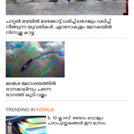
ചാറ്റൽ മഴയിൽ മഴക്കോട്ട് ധരിച്ച് ലഗേജും വലിച്ച്
നീങ്ങുന്ന യുവതികൾ. എറണാകുളം മേനകയിൽ
നിന്നുള്ള കാഴ്ച
മലങ്കര ജലാശയത്തിൽ
രാസമാലിന്യം പരന്ന
ഭാഗത്ത് കൂടി വള്ളം
തുഴഞ്ഞു പോകുന്ന
പ്രദേശവാസികൾ
TRENDING IN
KERALA
9, 10 ക്ലാസ്: രണ്ടാം വോള്യം
പാഠപുസ്തകങ്ങൾ ഈ മാസം