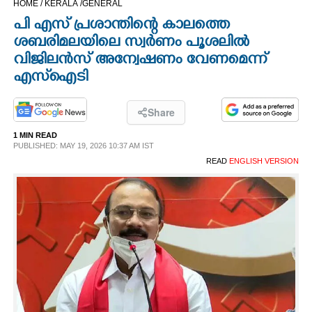
HOME /
KERALA /
GENERAL
CINEMA
പി എസ് പ്രശാന്തിന്റെ കാലത്തെ
ശബരിമലയിലെ സ്വർണം പൂശലിൽ
OPINION
വിജിലൻസ് അന്വേഷണം വേണമെന്ന്
എസ്‌ഐടി
PHOTOS
Share
LIFESTYLE
1 MIN READ
PUBLISHED: MAY 19, 2026 10:37 AM IST
READ
ENGLISH VERSION
SPIRITUAL
INFO+
ART
ASTRO