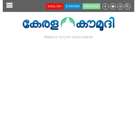
SECTIONS
ENGLISH
E-PAPER
KĀZHCHA
HOME
LATEST
FRIDAY, 07 AUGUST 2026 8.30 PM IST
AUDIO
NOTIFIED NEWS
POLL
KERALA
LOCAL
NEWS 360
CASE DIARY