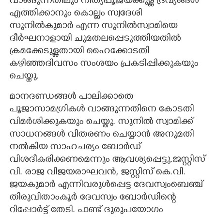
വാങ്ങുന്നതിലും നിത്യപൂജയ്‌ക്കുള്ള ദ്രവ്യങ്ങൾ
എത്തിക്കാനും കൊല്ലം സ്വദേശി
സുനിൽകുമാ‌ർ എന്ന സുനിൽസ്വാമിയെ
ദീർഘനാളായി ചുമതലപ്പെടുത്തിയതിൽ
ക്രമക്കേടുള്ളതായി ഹൈക്കോടതി
കഴിഞ്ഞദിവസം സംശയം പ്രകടിപ്പിക്കുകയും
ചെയ്തു.
മാനദണ്ഡങ്ങൾ പാലിക്കാതെ
പൂജാസാമഗ്രികൾ വാങ്ങുന്നതിനെ കോടതി
വിമർശിക്കുകയും ചെയ്തു. സുനിൽ സ്വാമിക്ക്
സാധനങ്ങൾ വിതരണം ചെയ്യാൻ അനുമതി
നൽകിയ സാഹചര്യം ബോർഡ്
വിശദീകരിക്കണമെന്നും ആവശ്യപ്പെട്ടു.ജസ്റ്റിസ്
വി. രാജ വിജയരാഘവൻ, ജസ്റ്റിസ് കെ.വി.
ജയകുമാർ എന്നിവരുൾപ്പെട്ട ദേവസ്വംബെഞ്ച്
തിരുവിതാംകൂർ ദേവസ്വം ബോർഡിന്റെ
റിപ്പോർട്ട് തേടി. ഫണ്ട് ദുരുപയോഗം