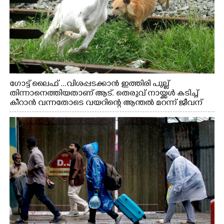
ഗോട്ട് ലൈഫ് ...വിശപ്പടക്കാൻ ഇത്തിരി പുല്ല്
തിന്നാനെത്തിയതാണ് ആട്. തെരുവ് നായ്ക്കൾ കടിച്ച്
കീറാൻ വന്നതോടെ വയറിന്റെ ആന്തൽ മറന്ന് ജീവന്
വേണ്ടിയായി ഓട്ടം. എറണാകുളം വാത്തുരുത്തിയിൽ
നിന്നുള്ള കാഴ്ച