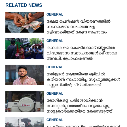
RELATED NEWS
GENERAL
ക്ഷേമ പെൻഷൻ വിതരണത്തിൽ
സഹകരണ സംഘങ്ങളെ
ഒഴിവാക്കിയത് കേന്ദ്ര സഹായം
നഷ്ടമാകാതിരിക്കാൻ;
GENERAL
വിശദീകരണവുമായി സർക്കാ‌ർ
കനത്ത മഴ: കോഴിക്കോട് ജില്ലയിൽ
വിദ്യാഭ്യാസ സ്ഥാപനങ്ങൾക്ക് നാളെ
അവധി,​ പ്രൊഫഷണൽ
കോളേജുകൾക്ക് ബാധകമല്ല
GENERAL
അർജുൻ ആയങ്കിയെ ഒളിവിൽ
കഴിയാൻ സഹായിച്ച സുഹൃത്തുക്കൾ
കസ്റ്റഡിയിൽ; പിടിയിലായത്
കൊച്ചിയിലെ ഫ്ലാറ്റിൽനിന്ന്
GENERAL
രോഗികളെ പരിശോധിക്കാൻ
ഡോക്ടറില്ലാത്തത് ചോദ്യംചെയ്തു:
നാട്ടുകാർക്കെതിരെ കേസെടുത്ത്
പൊലീസ്
GENERAL