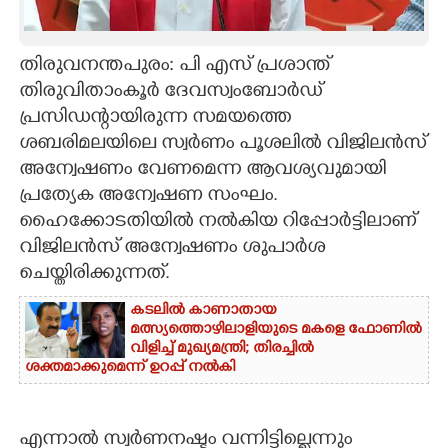
CARTOONS
തിരുവനന്തപുരം: പി എസ് പ്രശാന്ത്
തിരുവിതാംകൂർ ദേവസ്വംബോർഡ്
LITERATURE
പ്രസിഡ
ന്റായിരുന്ന
സമയത്തെ
ശബരിമലയിലെ സ്വർണം പൂശലിൽ വിജിലൻസ്
ZOOM
അന്വേഷണം വേണമെന്ന ആവശ്യവുമായി
പ്രത്യേക അന്വേഷണ സംഘം.
CONTACT US
ഹൈക്കോടതിയിൽ നൽകിയ റിപ്പോർട്ടിലാണ്
വിജിലൻസ് അന്വേഷണം ശുപാർശ
ചെയ്തിരിക്കുന്നത്.
കടലിൽ കാണാതായ
മത്സ്യത്തൊഴിലാളിയുടെ മകളെ ഫോണിൽ
വിളിച്ച് മുഖ്യമന്ത്രി; തിരച്ചിൽ
ശക്തമാക്കുമെന്ന് ഉറപ്പ് നൽകി
എന്നാൽ സ്വർണനഷ്ടം വന്നിട്ടില്ലെന്നും