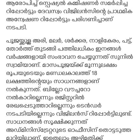
ആരോപിച്ച് സ്പെഷ്യൽ കമ്മിഷണർ സമർപ്പിച്ച
റിപ്പോർട്ടും ദേവസ്വം വിജിലൻസിന്റെ പ്രാഥമിക
അന്വേഷണ റിപ്പോർട്ടും പരിഗണിച്ചാണ്
നടപടി.
പൂജയ്ക്കുള്ള അരി, മലർ, ശർക്കര, നാളികേരം, പട്ട്,
തോർത്ത് തുടങ്ങി പത്തിലധികം ഇനങ്ങൾ
വർഷങ്ങളായി സംഭാവന ചെയ്യുന്നത് സുനിൽ
സ്വാമിയാണ്. മാസപൂജയ്‌ക്ക് മൂന്നുലക്ഷം
രൂപയുടെയും മണ്ഡലകാലത്ത് 18
ലക്ഷത്തിന്റെയും സാധനങ്ങളാണ്
നൽകുന്നത്. ബില്ലോ വൗച്ചറോ
നൽകാറില്ലെന്നും രജിസ്റ്ററിൽ
രേഖപ്പെടുത്താറില്ലെന്നും ടെൻഡർ
നടപടിയില്ലെന്നും വിജിലൻസ് റിപ്പോർട്ടിലുണ്ട്.
സാധനങ്ങൾ സൂക്ഷിക്കുന്നത്
അഡ്മിനിസ്ട്രേറ്ററുടെ ഓഫീസിന് തൊട്ടടുത്ത
മുറിയിലാണ്. ഇതെല്ലാം അഴിമതിക്ക്