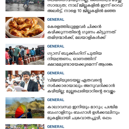
പെയ്തൊഴിയുന്നില്ല, അതിതീവ്ര മഴയ്ക്ക്
സാദ്ധ്യത;​ നാല് ജില്ലകളിൽ ഇന്ന് റെഡ്
അലർട്ട്,​ നാളെ 10 ജില്ലകളിൽ മഞ്ഞ
അലർട്ട്
GENERAL
കേരളത്തിലുളളവർ ചിക്കൻ
കഴിക്കുന്നതിന്റെ ഗുണം കിട്ടുന്നത്
തമിഴന്മാർക്ക്, മലയാളികൾക്ക്
നഷ്ടവും കടവും മാത്രം
GENERAL
ഗ്യാസ് ബുക്കിംഗിന് പുതിയ
നിയന്ത്രണം, ഓണത്തിന്
ക്ഷാമമുണ്ടായേക്കുമെന്ന് ആശങ്ക
GENERAL
'വിജയ്‌യുടെയല്ല ഏതവന്റെ
സർക്കാരായാലും അനുവദിക്കാൻ
കഴിയില്ല; മുല്ലപ്പെരിയാറിന്റെ വെള്ളം
കൂട്ടുന്നത് മനസിൽ വച്ചാൽമതി'
GENERAL
കാലാവസ്ഥ ഇനിയും മാറും; പശ്ചിമ
ബംഗാളിനും ബംഗാൾ ഉൾക്കടലിനും
മുകളിലായി ചക്രവാതച്ചുഴി, ഒപ്പം
കള്ളക്കടൽ പ്രതിഭാസം
GENERAL