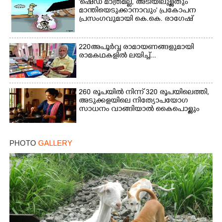
'ഷെഡ് മാത്രമല്ല, അടിയിലുള്ളതും
മാന്തിയെടുക്കാനാവും' പ്രകോപന
പ്രസംഗവുമായി കെ.കെ. രാഗേഷ്
220 അപൂർവ്വ രാമായണങ്ങളുമായി
രാമകഥകളിൽ ലയിച്ച്...
260 രൂപയിൽ നിന്ന് 320 രൂപയിലെത്തി,
അടുക്കളയിലെ നിത്യോപയോഗ
സാധനം വാങ്ങിയാൽ കൈപൊള്ളും
PHOTO
GALLERY