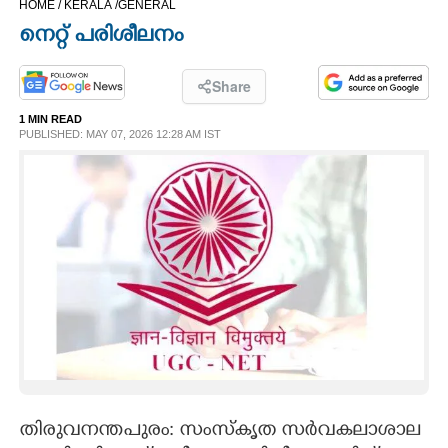
HOME /
KERALA /
GENERAL
CINEMA
നെറ്റ് പരിശീലനം
OPINION
Share
1 MIN READ
PHOTOS
PUBLISHED: MAY 07, 2026 12:28 AM IST
LIFESTYLE
SPIRITUAL
INFO+
ART
ASTRO
തിരുവനന്തപുരം: സംസ്കൃത സർവകലാശാല