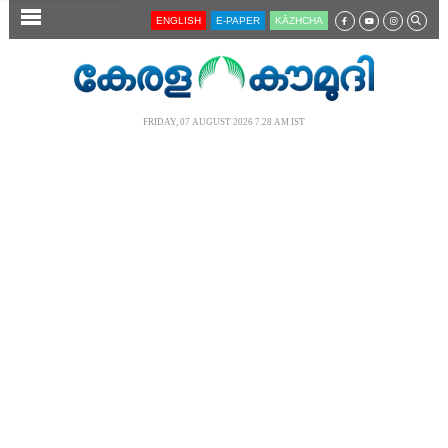
SECTIONS
ENGLISH
E-PAPER
KĀZHCHA
HOME
LATEST
FRIDAY, 07 AUGUST 2026 7.28 AM IST
AUDIO
NOTIFIED NEWS
POLL
KERALA
LOCAL
NEWS 360
CASE DIARY