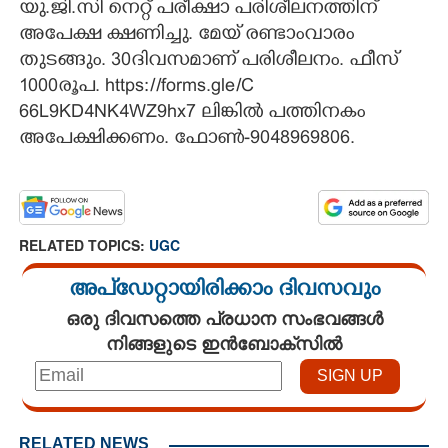
യു.ജി.സി നെറ്റ് പരീക്ഷാ പരിശീലനത്തിന്
അപേക്ഷ ക്ഷണിച്ചു. മേയ് രണ്ടാംവാരം
CARTOONS
തുടങ്ങും. 30ദിവസമാണ് പരിശീലനം. ഫീസ്
1000രൂപ. https://forms.gle/C
LITERATURE
66L9KD4NK4WZ9hx7 ലിങ്കിൽ പത്തിനകം
അപേക്ഷിക്കണം. ഫോൺ-9048969806.
ZOOM
CONTACT US
RELATED TOPICS:
UGC
അപ്ഡേറ്റായിരിക്കാം ദിവസവും
ഒരു ദിവസത്തെ പ്രധാന സംഭവങ്ങൾ
നിങ്ങളുടെ ഇൻബോക്സിൽ
RELATED NEWS