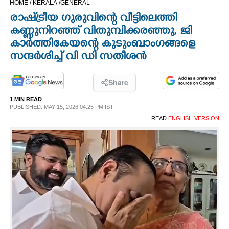
HOME /
KERALA /
GENERAL
CINEMA
രാഷ്‌ട്രീയ ഗുരുവിന്റെ വീട്ടിലെത്തി
കണ്ണുനിറഞ്ഞ് വിതുമ്പിക്കരഞ്ഞു, ജി
OPINION
കാർത്തികേയന്റെ കുടുംബാംഗങ്ങളെ
സന്ദർശിച്ച് വി ഡി സതീശൻ
PHOTOS
Share
LIFESTYLE
1 MIN READ
PUBLISHED: MAY 15, 2026 04:25 PM IST
READ
ENGLISH VERSION
SPIRITUAL
INFO+
ART
ASTRO