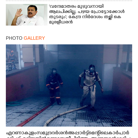
'വന്ദേമാതരം മുഴുവനായി
ആലപിക്കില്ല, പഴയ പ്രോട്ടോക്കോൾ
തുടരും'; കേന്ദ്ര നിർദേശം തള്ളി കെ
മുരളീധരൻ
PHOTO
GALLERY
എറണാകുളം സമുദ്ര ദർശൻ അപ്പാർട്ട്മെന്റിലെ കാർ പാർ