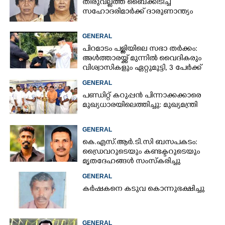
തിരുവല്ലത്ത് ബൈക്കിടിച്ച്
സഹോദരിമാർക്ക് ദാരുണാന്ത്യം
GENERAL
പിറമാടം പള്ളിയിലെ സഭാ തർക്കം:
അൾത്താരയ്ക്ക് മുന്നിൽ വൈദികരും
വിശ്വാസികളും ഏറ്റുമുട്ടി, 3 പേർക്ക്
പരിക്ക്
GENERAL
പണ്ഡിറ്റ് കറുപ്പൻ പിന്നാക്കക്കാരെ
മുഖ്യധാരയിലെത്തിച്ചു: മുഖ്യമന്ത്രി
GENERAL
കെ.എസ്.ആർ.ടി.സി ബസപകടം:
ഡ്രെെവറുടെയും കണ്ടക്ടറുടെയും
മൃതദേഹങ്ങൾ സംസ്കരിച്ചു
GENERAL
കർഷകനെ കടുവ കൊന്നുഭക്ഷിച്ചു
GENERAL