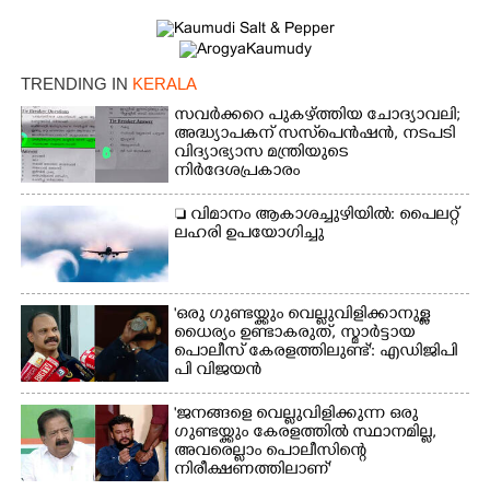
TRENDING IN
KERALA
സവർക്കറെ പുകഴ്ത്തിയ ചോദ്യാവലി;
അദ്ധ്യാപകന് സസ്‌പെൻഷൻ, നടപടി
വിദ്യാഭ്യാസ മന്ത്രിയുടെ
നിർദേശപ്രകാരം
 വിമാനം ആകാശച്ചുഴിയിൽ: പൈലറ്റ്
ലഹരി ഉപയോഗിച്ചു
'ഒരു ഗുണ്ടയ്ക്കും വെല്ലുവിളിക്കാനുള്ള
ധൈര്യം ഉണ്ടാകരുത്, സ്മാർട്ടായ
പൊലീസ് കേരളത്തിലുണ്ട്': എഡിജിപി
പി വിജയൻ
'ജനങ്ങളെ വെല്ലുവിളിക്കുന്ന ഒരു
ഗുണ്ടയ്ക്കും കേരളത്തിൽ സ്ഥാനമില്ല,​
അവരെല്ലാം പൊലീസിന്റെ
നിരീക്ഷണത്തിലാണ്'