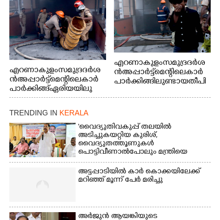
എറണാകുളം സമുദ്ര ദർശ
എറണാകുളം സമുദ്ര ദർശ
ൻ അപ്പാർട്ട്മെന്റിലെ കാർ
ൻ അപ്പാർട്ട്മെന്റിലെ കാർ
പാർക്കിങ്ങിലുണ്ടായ തീപി
പാർക്കിങ്ങ് ഏരിയയിലു
ടിത്തം മൂലമുണ്ടായ പുക
ണ്ടായ തീപിടിത്തം അണ
കാരണം സമീപത്ത് കൂടി
യ്ക്കാൻ ശ്രമിക്കുന്ന ഫയർ
മൂക്ക് പൊത്തി പോകുന്ന
TRENDING IN
KERALA
ഫോഴ്സ് ഉദ്യോഗസ്ഥർ
കുട്ടി
'വൈദ്യുതിവകുപ്പ് തലയിൽ
അടിച്ചുകയറ്റിയ കുരിശ്‌,
വൈദ്യുതത്തൂണുകൾ
പൊട്ടിവീണാൽപോലും മന്ത്രിയെ
വിളിക്കുന്ന കാലമാണിത്'
അട്ടപ്പാടിയിൽ കാർ കൊക്കയിലേക്ക്
മറിഞ്ഞ് മൂന്ന് പേർ മരിച്ചു
അർജുൻ ആയങ്കിയുടെ