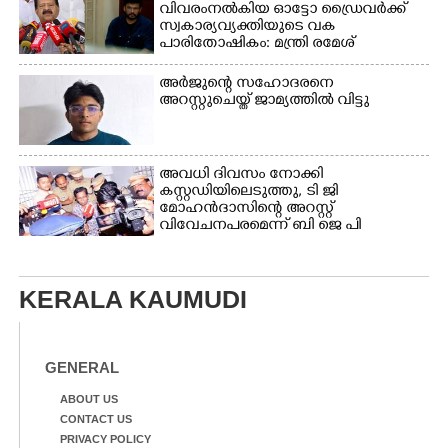
വിവരംനൽകിയ ഓട്ടോ ഡ്രൈവർക്ക്
സ്വകാര്യവ്യക്തിയുടെ വക
പാരിതോഷികം: മന്ത്രി രമേശ്
ചെന്നിത്തല
അർജുന്റെ സഹോദരനെ
അറസ്റ്റുചെയ്ത് ജാമ്യത്തിൽ വിട്ടു
അവധി ദിവസം നോക്കി
കസ്റ്റഡിയിലെടുത്തു,​ ടി ജി
മോഹൻദാസിന്റെ അറസ്റ്റ്
വിവേചനപരമെന്ന് ബി ജെ പി
KERALA KAUMUDI
GENERAL
ABOUT US
CONTACT US
PRIVACY POLICY