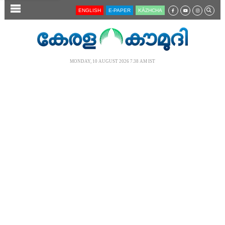
SECTIONS
ENGLISH
E-PAPER
KĀZHCHA
HOME
LATEST
MONDAY, 10 AUGUST 2026 7.38 AM IST
AUDIO
NOTIFIED NEWS
POLL
KERALA
LOCAL
NEWS 360
CASE DIARY