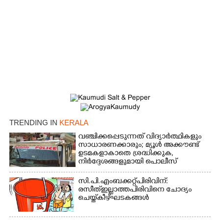
TRENDING IN
KERALA
വഞ്ചിക്കപ്പെടുന്നത് വിദ്യാർത്ഥികളും
സാധാരണക്കാരും; മ്യൂൾ അക്കൗണ്ട്
ഉടമകളാകാതെ ശ്രദ്ധിക്കുക,
നിർദ്ദേശങ്ങളുമായി പൊലീസ്
സി.പി.എം ബക്കറ്റ് പിരിവിന്:
രസീത് ഇല്ലാത്ത പിരിവിനെ ചോദ്യം
ചെയ്ത് കീഴ്ഘടകങ്ങൾ