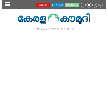
SECTIONS
ENGLISH
E-PAPER
KĀZHCHA
HOME
LATEST
SUNDAY, 09 AUGUST 2026 2.01 PM IST
AUDIO
NOTIFIED NEWS
POLL
KERALA
LOCAL
NEWS 360
CASE DIARY