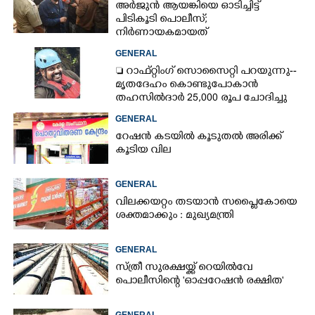
അർജുൻ ആയങ്കിയെ ഓടിച്ചിട്ട്
പിടികൂടി പൊലീസ്;
നിർണായകമായത്
ഓട്ടോഡ്രൈവർക്ക് തോന്നിയ
GENERAL
സംശയം
 റാഫ്റ്റിംഗ് സൊസൈറ്റി പറയുന്നു--
മൃതദേഹം കൊണ്ടുപോകാൻ
തഹസിൽദാർ 25,000 രൂപ ചോദിച്ചു
GENERAL
റേഷൻ കടയിൽ കൂടുതൽ അരിക്ക്
കൂടിയ വില
GENERAL
വിലക്കയറ്റം തടയാൻ സപ്ലൈകോയെ
ശക്തമാക്കും : മുഖ്യമന്ത്രി
GENERAL
സ്ത്രീ സുരക്ഷയ്ക്ക് റെയിൽവേ
പൊലീസിന്റെ 'ഓപ്പറേഷൻ രക്ഷിത'
GENERAL