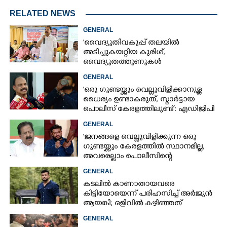
RELATED NEWS
GENERAL
'വൈദ്യുതിവകുപ്പ് തലയിൽ
അടിച്ചുകയറ്റിയ കുരിശ്‌,
വൈദ്യുതത്തൂണുകൾ
പൊട്ടിവീണാൽപോലും മന്ത്രിയെ
GENERAL
വിളിക്കുന്ന കാലമാണിത്'
'ഒരു ഗുണ്ടയ്ക്കും വെല്ലുവിളിക്കാനുള്ള
ധൈര്യം ഉണ്ടാകരുത്, സ്മാർട്ടായ
പൊലീസ് കേരളത്തിലുണ്ട്': എഡിജിപി
പി വിജയൻ
GENERAL
'ജനങ്ങളെ വെല്ലുവിളിക്കുന്ന ഒരു
ഗുണ്ടയ്ക്കും കേരളത്തിൽ സ്ഥാനമില്ല,​
അവരെല്ലാം പൊലീസിന്റെ
നിരീക്ഷണത്തിലാണ്'
GENERAL
കടലിൽ കാണാതായവരെ
കിട്ടിയോയെന്ന് പരിഹസിച്ച് അർജുൻ
ആയങ്കി; ഒളിവിൽ കഴിഞ്ഞത്
പയ്യന്നൂരിലെ ലോഡ്‌ജിൽ
GENERAL