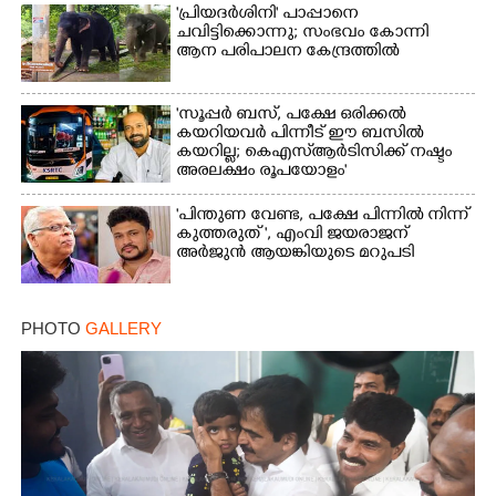
'പ്രിയദർശിനി' പാപ്പാനെ
ചവിട്ടിക്കൊന്നു; സംഭവം കോന്നി
ആന പരിപാലന കേന്ദ്രത്തിൽ
'സൂപ്പർ ബസ്, പക്ഷേ ഒരിക്കൽ
കയറിയവർ പിന്നീട് ഈ ബസിൽ
കയറില്ല; കെഎസ്ആർടിസിക്ക് നഷ്ടം
അരലക്ഷം രൂപയോളം'
"പിന്തുണ വേണ്ട,​ പക്ഷേ പിന്നിൽ നിന്ന്
കുത്തരുത് ", എംവി ജയരാജന്
അർജുൻ ആയങ്കിയുടെ മറുപടി
PHOTO
GALLERY