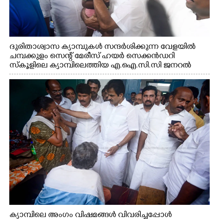
ദുരിതാശ്വാസ ക്യാമ്പുകൾ സന്ദർശിക്കുന്ന വേളയിൽ
ചമ്പക്കുളം സെന്റ് മേരീസ് ഹയർ സെക്കൻഡറി
സ്കൂളിലെ ക്യാമ്പിലെത്തിയ എ.ഐ.സി.സി ജനറൽ
സെക്രട്ടറി കെ.സി വേണുഗോപാൽ എം.പി കുരുന്നിനെ
എടുത്ത് ലാളിച്ചപ്പോൾ. സഹകരണ-എക്സൈസ്
വകുപ്പ് മന്ത്രി എം. ലിജു, കൃഷിവകുപ്പ് മന്ത്രി ടി. സിദ്ദിഖ്,
റെജി ചെറിയാൻ എം. എൽ. എ എന്നിവർ സമീപം
ക്യാമ്പിലെ അംഗം വിഷമങ്ങൾ വിവരിച്ചപ്പോൾ