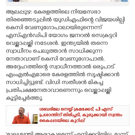
CARTOONS
ആലപ്പുഴ: കേരളത്തിലെ നിയമസഭാ
തിരഞ്ഞെടുപ്പിൽ യുഡിഎഫിന്റെ വിജയശില്പി
കെസി വേണുഗോപാലായിരുന്നെന്ന്
LITERATURE
എസ്എൻഡിപി യോഗം ജനറൽ സെക്രട്ടറി
വെള്ളാപ്പള്ളി നടേശൻ. ഇന്ത്യയിൽ തന്നെ
ZOOM
സ്വാധീനം ചെലുത്താൻ സാധിക്കുന്ന
നേതാവാണ് കെസി വേണുഗോപാൽ.
CONTACT US
അദ്ദേഹത്തിന്റെ സ്വാധീനത്താൽ ഒരുപാട്
എംഎൽഎമാരെ കേരളത്തിൽ സൃഷ്ടിക്കാൻ
സാധിച്ചിട്ടുണ്ട്. വിഡി സതീശൻ മികച്ച
പ്രതിപക്ഷനേതാവാണെന്നും വെള്ളാപ്പള്ളി
കൂട്ടിച്ചേർത്തു.
ശബരിമല നെയ്യ് ക്രമക്കേട്; പി എസ്
പ്രശാന്തിന് തിരിച്ചടി, കുരുക്കായി സ്വന്തം
കൈപ്പടയിലെ കുറിപ്പ്