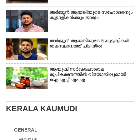
അർജുൻ ആയങ്കിയുടെ സഹോദരനും
കൂട്ടാളികൾക്കും ജാമ്യം
അർജുൻ ആയങ്കിയുടെ 5 കൂട്ടാളികൾ
തലസ്ഥാനത്ത് പിടിയിൽ
ആയുഷ് സർവകലാശാല
രൂപീകരണത്തിൽ വിയോജിപ്പുമായി
ഐ.എച്ച്.എം.എ
KERALA KAUMUDI
GENERAL
ABOUT US