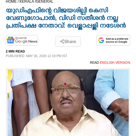
HOME /
KERALA /
GENERAL
CINEMA
യുഡിഎഫിന്റെ വിജയശില്പി കെസി
വേണുഗോപാൽ, വിഡി സതീശൻ നല്ല
OPINION
പ്രതിപക്ഷ നേതാവ്: വെള്ളാപ്പള്ളി നടേശൻ
PHOTOS
Share
2 MIN READ
PUBLISHED: MAY 06, 2026 12:19 PM IST
LIFESTYLE
READ
ENGLISH VERSION
SPIRITUAL
INFO+
ART
ASTRO