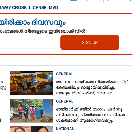
ILWAY CROSS
,
LICENSE
,
MVD
യിരിക്കാം ദിവസവും
 സംഭവങ്ങൾ നിങ്ങളുടെ ഇൻബോക്സിൽ
GENERAL
ശന
തലസ്ഥാനത്ത് കാർ നിയന്ത്രണം വിട്ട്
്റ്
ബൈക്കിലും ഓട്ടോയിലുമിടിച്ചു,​
നാലുപേർക്ക് പരിക്ക്,​ ബൈക്ക്
യാത്രികന്റെ കാലറ്റു
GENERAL
ഭായിമാർക്കിടയിൽ രോഗം പടർന്നു
പിടിക്കുന്നു ,​ പ്രതിരോധ നടപടികൾ
ി
ശക്തമാക്കി ആരോഗ്യവകുപ്പ്
NATIONAL