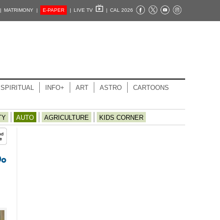
|
MATRIMONY |
E-PAPER
|
LIVE TV
|
CAL 2026
SPIRITUAL
INFO+
ART
ASTRO
CARTOONS
TY
AUTO
AGRICULTURE
KIDS CORNER
ം