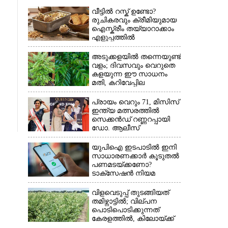
വീട്ടിൽ റസ്ക് ഉണ്ടോ?
×
രുചികരവും ക്രീമിയുമായ
ഐസ്ക്രീം തയ്യാറാക്കാം
എളുപ്പത്തിൽ
അടുക്കളയിൽ തന്നെയുണ്ട്
വളം; ദിവസവും വെറുതെ
കളയുന്ന ഈ സാധനം
മതി, കറിവേപ്പില
തഴച്ചുവളരും
പ്രായം വെറും 71, മിസിസ്
ഇന്ത്യ മത്സരത്തിൽ
സെക്കൻഡ് റണ്ണറപ്പായി
ഡോ. ആലീസ്
യുപിഐ ഇടപാടിൽ ഇനി
സാധാരണക്കാർ കൂടുതൽ
പണമടയ്‌ക്കണോ?​
ടാക്‌സേഷൻ നിയമ
ഭേദഗതി വ്യക്തമാക്കി
കേന്ദ്രം
വിളവെടുപ്പ് തുടങ്ങിയത്
തമിഴ്നാട്ടിൽ; വില്പന
പൊടിപൊടിക്കുന്നത്
കേരളത്തിൽ, കിലോയ്ക്ക്
വില 80 രൂപ മുതൽ