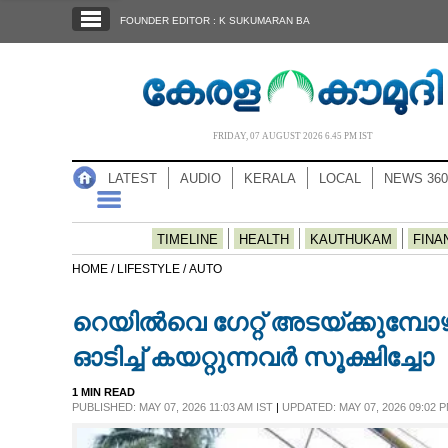
SECTIONS
FOUNDER EDITOR : K SUKUMARAN BA
HOME
LATEST
AUDIO
FRIDAY, 07 AUGUST 2026 6.45 PM IST
NOTIFIED NEWS
LATEST
AUDIO
KERALA
LOCAL
NEWS 360
POLL
KERALA
TIMELINE
HEALTH
KAUTHUKAM
FINA
HOME /
LIFESTYLE /
AUTO
LOCAL
റെയിൽവെ ഗേറ്റ് അടയ്ക്കുമ്
NEWS 360
ഓടിച്ച് കയറ്റുന്നവർ സൂക്ഷിച്ചോ
1 MIN READ
CASE DIARY
PUBLISHED: MAY 07, 2026 11:03 AM IST
|
UPDATED: MAY 07, 2026 09:02 P