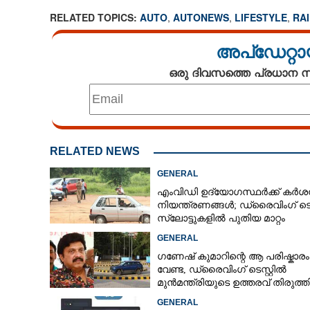
RELATED TOPICS:
AUTO
,
AUTONEWS
,
LIFESTYLE
,
RA
അപ്ഡേറ്റാ
ഒരു ദിവസത്തെ പ്രധാന
RELATED NEWS
GENERAL
എംവിഡി ഉദ്യോഗസ്ഥർക്ക് കർ
നിയന്ത്രണങ്ങൾ; ഡ്രൈവിംഗ് ടെസ്റ
സ്ലോട്ടുകളിൽ പുതിയ മാറ്റം
GENERAL
ഗണേഷ് കുമാറിന്റെ ആ പരിഷ്കാരം
വേണ്ട, ഡ്രൈവിംഗ് ടെസ്റ്റിൽ
മുൻമന്ത്രിയുടെ ഉത്തരവ് തിരുത്ത
പുതിയ സർക്കുലർ
GENERAL