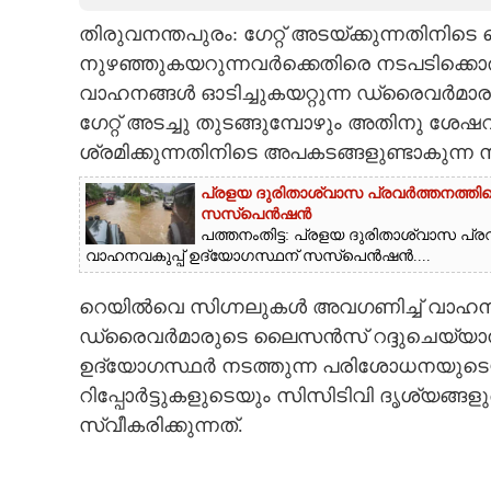
തിരുവനന്തപുരം: ഗേറ്റ് അടയ്ക്കുന്നതിന
CARTOONS
നുഴ‌ഞ്ഞുകയറുന്നവർക്കെതിരെ നടപടിക്കൊരു
വാഹനങ്ങൾ ഓടിച്ചുകയറ്റുന്ന ഡ്രൈവർ
LITERATURE
ഗേറ്റ് അടച്ചു തുടങ്ങുമ്പോഴും അതിനു ശേഷവ
ശ്രമിക്കുന്നതിനിടെ അപകടങ്ങളുണ്ടാകുന്ന
ZOOM
പ്രളയ ദുരിതാശ്വാസ പ്രവർത്തനത്തിനെത
സസ്പെൻഷൻ
CONTACT US
പത്തനംതിട്ട: പ്രളയ ദുരിതാശ്വാസ പ്ര
വാഹനവകുപ്പ് ഉദ്യോഗസ്ഥന് സസ്പെൻഷൻ....
റെയിൽവെ സിഗ്നലുകൾ അവഗണിച്ച് വാഹനങ്
ഡ്രൈവർമാരുടെ ലൈസൻസ് റദ്ദുചെയ്യാനാണ
ഉദ്യോഗസ്ഥർ നടത്തുന്ന പരിശോധനയുടെ
റിപ്പോർട്ടുകളുടെയും സിസിടിവി ദൃശ്യങ്ങള
സ്വീകരിക്കുന്നത്.