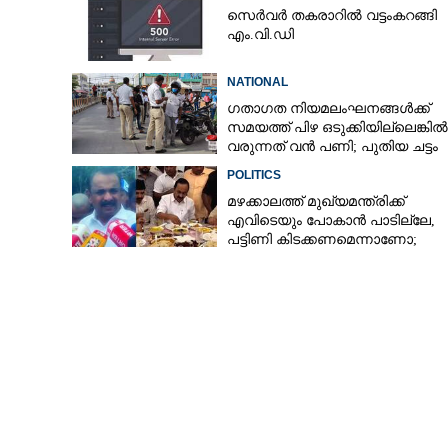
സെർവർ തകരാറിൽ വട്ടംകറങ്ങി
എം.വി.ഡി
NATIONAL
ഗതാഗത നിയമലംഘനങ്ങൾക്ക്
സമയത്ത് പിഴ ഒടുക്കിയില്ലെങ്കിൽ
വരുന്നത് വൻ പണി; പുതിയ ചട്ടം
POLITICS
മഴക്കാലത്ത് മുഖ്യമന്ത്രിക്ക്
എവിടെയും പോകാൻ പാടില്ലേ,​
പട്ടിണി കിടക്കണമെന്നാണോ;
റെയിൽവെ ഗേറ്റ
ന്യായീകരിച്ച് എംഎൽഎ
'സാഹസികത' വേണ
കയറ്റുന്നവർ സൂ