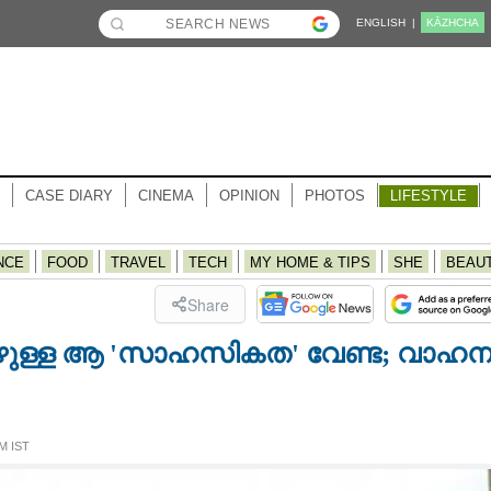
ENGLISH |
KĀZHCHA
CASE DIARY
CINEMA
OPINION
PHOTOS
LIFESTYLE
NCE
FOOD
TRAVEL
TECH
MY HOME & TIPS
SHE
BEAU
Share
പോഴുള്ള ആ 'സാഹസികത' വേണ്ട; വാഹന
M IST