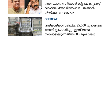
സംസ്ഥാന സർക്കാരിന്റെ വാക്കുകേട്ട്
വാഹനം മോഡിഫൈ ചെയ്യാൻ
നിൽക്കണ്ട, വാഹന
മോഡിഫിക്കേഷനിൽ നയം
OFFBEAT
വ്യക്തമാക്കി കേന്ദ്രം
Share this link
വിദ്യാഭ്യാസമില്ല, 25,000 രൂപയുടെ
ജോലി ഉപേക്ഷിച്ചു; ഇന്ന് മാസം
സമ്പാദിക്കുന്നത് 60,000 രൂപ വരെ
Copy Link
് അടയ്ക്കുമ്പോഴുള്ള ആ
്ട; വാഹനം ഓടിച്ച്
ക്ഷിച്ചോ