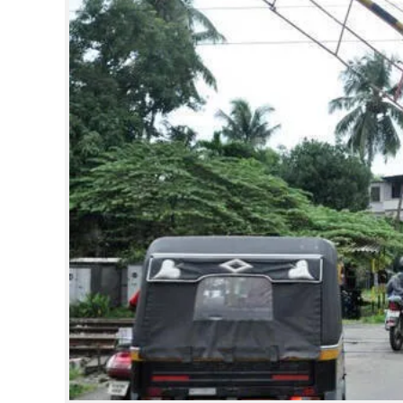
CINEMA
OPINION
PHOTOS
LIFESTYLE
SPIRITUAL
INFO+
ART
ASTRO