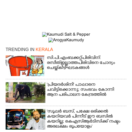
TRENDING IN
KERALA
സി.പി.എം ബക്കറ്റ് പിരിവിന്:
രസീത് ഇല്ലാത്ത പിരിവിനെ ചോദ്യം
ചെയ്ത് കീഴ്ഘടകങ്ങൾ
'പ്രിയദർശിനി' പാപ്പാനെ
ചവിട്ടിക്കൊന്നു; സംഭവം കോന്നി
ആന പരിപാലന കേന്ദ്രത്തിൽ
'സൂപ്പർ ബസ്, പക്ഷേ ഒരിക്കൽ
കയറിയവർ പിന്നീട് ഈ ബസിൽ
കയറില്ല; കെഎസ്ആർടിസിക്ക് നഷ്ടം
അരലക്ഷം രൂപയോളം'