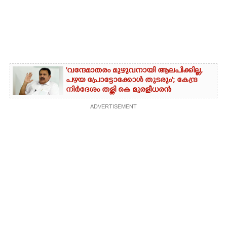
'വന്ദേമാതരം മുഴുവനായി ആലപിക്കില്ല,
പഴയ പ്രോട്ടോക്കോൾ തുടരും'; കേന്ദ്ര
നിർദേശം തള്ളി കെ മുരളീധരൻ
ADVERTISEMENT