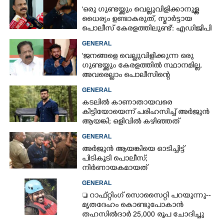
വിളിക്കുന്ന കാലമാണിത്'
'ഒരു ഗുണ്ടയ്ക്കും വെല്ലുവിളിക്കാനുള്ള
ധൈര്യം ഉണ്ടാകരുത്, സ്മാർട്ടായ
പൊലീസ് കേരളത്തിലുണ്ട്': എഡിജിപി
പി വിജയൻ
GENERAL
'ജനങ്ങളെ വെല്ലുവിളിക്കുന്ന ഒരു
ഗുണ്ടയ്ക്കും കേരളത്തിൽ സ്ഥാനമില്ല,​
അവരെല്ലാം പൊലീസിന്റെ
നിരീക്ഷണത്തിലാണ്'
GENERAL
കടലിൽ കാണാതായവരെ
കിട്ടിയോയെന്ന് പരിഹസിച്ച് അർജുൻ
ആയങ്കി; ഒളിവിൽ കഴിഞ്ഞത്
പയ്യന്നൂരിലെ ലോഡ്‌ജിൽ
GENERAL
അർജുൻ ആയങ്കിയെ ഓടിച്ചിട്ട്
പിടികൂടി പൊലീസ്;
നിർണായകമായത്
ഓട്ടോഡ്രൈവർക്ക് തോന്നിയ
GENERAL
സംശയം
 റാഫ്റ്റിംഗ് സൊസൈറ്റി പറയുന്നു--
മൃതദേഹം കൊണ്ടുപോകാൻ
തഹസിൽദാർ 25,000 രൂപ ചോദിച്ചു