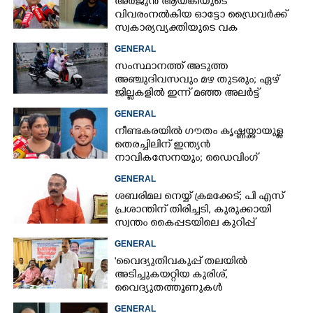
അർജുൻ ആയങ്കിയുടെ
വിവരംനൽകിയ ഓട്ടോ ഡ്രൈവർക്ക്
സ്വകാര്യവ്യക്തിയുടെ വക
പാരിതോഷികം: മന്ത്രി രമേശ്
GENERAL
ചെന്നിത്തല
സംസ്ഥാനത്ത് അടുത്ത
അ‌ഞ്ചുദിവസവും മഴ തുടരും; ഏഴ്
ജില്ലകളിൽ ഇന്ന് മഞ്ഞ അലർട്ട്
GENERAL
നീണ്ടകരയിൽ ഗൗതം കൃഷ്ണയ്ക്കായുള്ള
തെരച്ചിലിന് ഇന്ത്യൻ
നാവികസേനയും; ഡൈവിംഗ്
ആരംഭിച്ചു
GENERAL
ശബരിമല നെയ്യ് ക്രമക്കേട്; പി എസ്
പ്രശാന്തിന് തിരിച്ചടി, കുരുക്കായി
സ്വന്തം കൈപ്പടയിലെ കുറിപ്പ്
GENERAL
'വൈദ്യുതിവകുപ്പ് തലയിൽ
അടിച്ചുകയറ്റിയ കുരിശ്‌,
വൈദ്യുതത്തൂണുകൾ
പൊട്ടിവീണാൽപോലും മന്ത്രിയെ
GENERAL