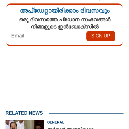
അപ്ഡേറ്റായിരിക്കാം ദിവസവും
ഒരു ദിവസത്തെ പ്രധാന സംഭവങ്ങൾ
നിങ്ങളുടെ ഇൻബോക്സിൽ
Loaded
:
4.68%
/
Mute
RELATED NEWS
GENERAL