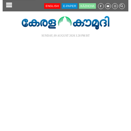
SECTIONS
ENGLISH
E-PAPER
KĀZHCHA
HOME
LATEST
SUNDAY, 09 AUGUST 2026 3.28 PM IST
AUDIO
NOTIFIED NEWS
POLL
KERALA
LOCAL
NEWS 360
CASE DIARY