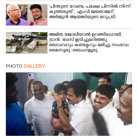
"പിന്തുണ വേണ്ട,​ പക്ഷേ പിന്നിൽ നിന്ന്
കുത്തരുത് ", എംവി ജയരാജന്
അർജുൻ ആയങ്കിയുടെ മറുപടി
അമിത ജോലിയാൽ ഉറങ്ങിപ്പോയി,
ട്രാൻ. ബസ് ഇടിച്ചുമറിഞ്ഞു
ഡ്രൈവറും കണ്ടക്ടറും മരിച്ചു സംഭവം
മൈസൂരു -ബെംഗളൂരു
ദേശീയപാതയിൽ 20 പേർക്ക് പരിക്ക്,
നാലു പേരുടെ നില ഗുരുതരം
PHOTO
GALLERY