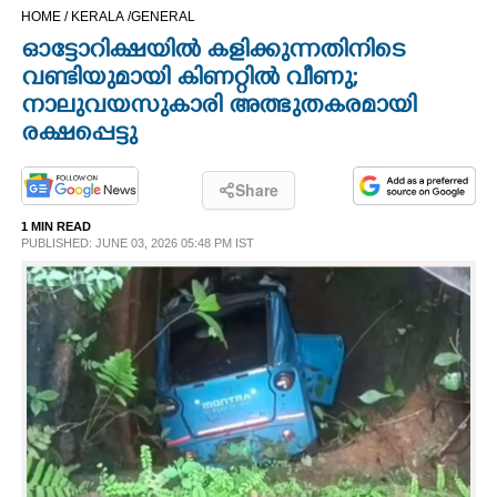
HOME /
KERALA /
GENERAL
CINEMA
ഓട്ടോറിക്ഷയിൽ കളിക്കുന്നതിനിടെ
വണ്ടിയുമായി കിണറ്റിൽ വീണു;
OPINION
നാലുവയസുകാരി അത്ഭുതകരമായി
രക്ഷപ്പെട്ടു
PHOTOS
Share
LIFESTYLE
1 MIN READ
PUBLISHED: JUNE 03, 2026 05:48 PM IST
SPIRITUAL
INFO+
ART
ASTRO