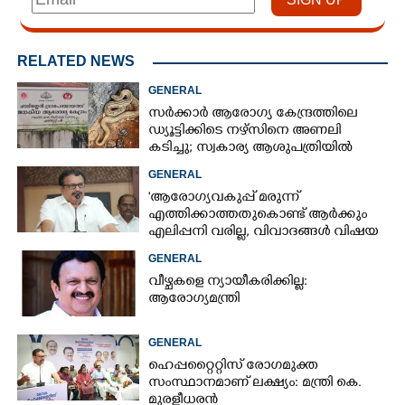
RELATED NEWS
GENERAL
സർക്കാർ ആരോഗ്യ കേന്ദ്രത്തിലെ
ഡ്യൂട്ടിക്കിടെ നഴ്സിനെ അണലി
കടിച്ചു; സ്വകാര്യ ആശുപത്രിയിൽ
ചികിത്സയിൽ
GENERAL
'ആരോഗ്യവകുപ്പ് മരുന്ന്
എത്തിക്കാത്തതുകൊണ്ട് ആർക്കും
എലിപ്പനി വരില്ല, വിവാദങ്ങൾ വിഷയ
ദാരിദ്ര്യത്തിന്റെ ഭാഗം'
GENERAL
വീഴ്ചകളെ ന്യായീകരിക്കില്ല:
ആരോഗ്യമന്ത്രി
GENERAL
ഹെപ്പറ്റൈറ്റിസ് രോഗമുക്ത
സംസ്ഥാനമാണ് ലക്ഷ്യം: മന്ത്രി കെ.
മുരളീധരൻ