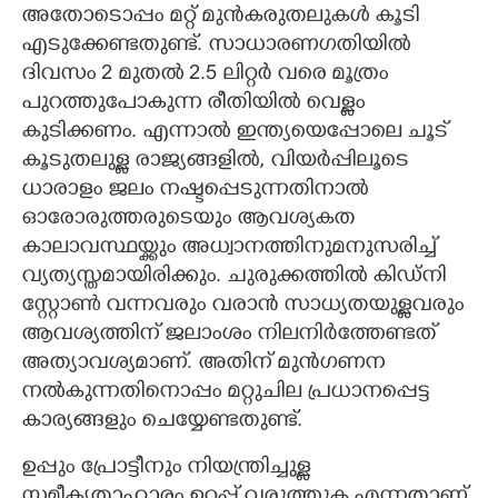
അതോടൊപ്പം മറ്റ് മുൻകരുതലുകൾ കൂടി
എടുക്കേണ്ടതുണ്ട്. സാധാരണഗതിയിൽ
ദിവസം 2 മുതൽ 2.5 ലിറ്റർ വരെ മൂത്രം
പുറത്തുപോകുന്ന രീതിയിൽ വെള്ളം
കുടിക്കണം. എന്നാൽ ഇന്ത്യയെപ്പോലെ ചൂട്
കൂടുതലുള്ള രാജ്യങ്ങളിൽ, വിയർപ്പിലൂടെ
ധാരാളം ജലം നഷ്ടപ്പെടുന്നതിനാൽ
ഓരോരുത്തരുടെയും ആവശ്യകത
കാലാവസ്ഥയ്ക്കും അധ്വാനത്തിനുമനുസരിച്ച്
വ്യത്യസ്തമായിരിക്കും. ചുരുക്കത്തിൽ കിഡ്നി
സ്റ്റോൺ വന്നവരും വരാൻ സാധ്യതയുള്ളവരും
ആവശ്യത്തിന് ജലാംശം നിലനിർത്തേണ്ടത്
അത്യാവശ്യമാണ്. അതിന് മുൻഗണന
നൽകുന്നതിനൊപ്പം മറ്റുചില പ്രധാനപ്പെട്ട
കാര്യങ്ങളും ചെയ്യേണ്ടതുണ്ട്.
ഉപ്പും പ്രോട്ടീനും നിയന്ത്രിച്ചുള്ള
സമീകൃതാഹാരം ഉറപ്പ് വരുത്തുക എന്നതാണ്