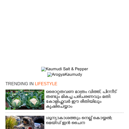
TRENDING IN
LIFESTYLE
ഒരൊറ്റതവണ മാത്രം വിത്ത്, പിന്നീട്
തണ്ടും മികച്ച പരിചരണവും മതി:
കോളിഫ്ലവർ ഈ രീതിയിലും
കൃഷിചെയ്യാം
ശൂന്യാകാശത്തും നെല്ല് കൊയ്യൽ;
മെയ്‌ഡ് ഇൻ ചൈന