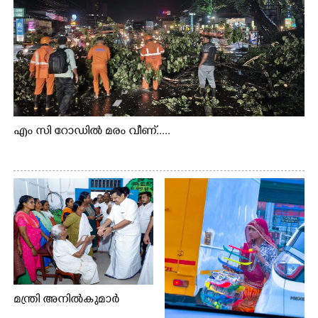
എം സി റോഡിൽ മരം വീണ്.....
മന്ത്രി അനിൽകുമാർ