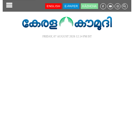
SECTIONS
ENGLISH
E-PAPER
KĀZHCHA
HOME
LATEST
FRIDAY, 07 AUGUST 2026 12.14 PM IST
AUDIO
NOTIFIED NEWS
POLL
KERALA
LOCAL
NEWS 360
CASE DIARY