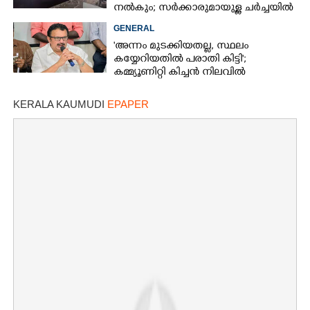
നൽകും; സർക്കാരുമായുള്ള ചർച്ചയിൽ
ധാരണ
GENERAL
'അന്നം മുടക്കിയതല്ല, സ്ഥലം
കയ്യേറിയതിൽ പരാതി കിട്ടി';
കമ്മ്യൂണിറ്റി കിച്ചൻ നിലവിൽ
ആലപ്പുഴയിൽ മാത്രമെന്ന് മന്ത്രി
KERALA KAUMUDI
EPAPER
×
Share this link
Copy Link