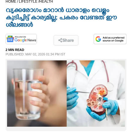
HOME /
LIFESTYLE /
HEALTH
CINEMA
വൃക്കരോഗം മാറാൻ ധാരാളം വെള്ളം
കുടിച്ചിട്ട് കാര്യമില്ല; പകരം വേണ്ടത് ഈ
OPINION
ശീലങ്ങൾ
PHOTOS
Share
2 MIN READ
PUBLISHED: MAY 02, 2026 01:34 PM IST
LIFESTYLE
SPIRITUAL
INFO+
ART
ASTRO