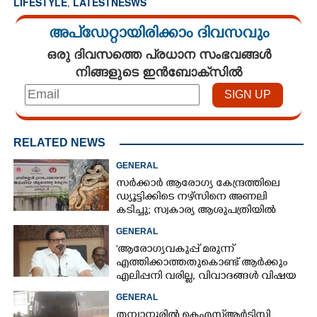
LIFESTYLE
,
LATESTNESWS
അപ്ഡേറ്റായിരിക്കാം ദിവസവും
ഒരു ദിവസത്തെ പ്രധാന സംഭവങ്ങൾ
നിങ്ങളുടെ ഇൻബോക്സിൽ
RELATED NEWS
GENERAL
സർക്കാർ ആരോഗ്യ കേന്ദ്രത്തിലെ
ഡ്യൂട്ടിക്കിടെ നഴ്സിനെ അണലി
കടിച്ചു; സ്വകാര്യ ആശുപത്രിയിൽ
ചികിത്സയിൽ
GENERAL
'ആരോഗ്യവകുപ്പ് മരുന്ന്
എത്തിക്കാത്തതുകൊണ്ട് ആർക്കും
എലിപ്പനി വരില്ല, വിവാദങ്ങൾ വിഷയ
ദാരിദ്ര്യത്തിന്റെ ഭാഗം'
GENERAL
തമ്പാനൂരിൽ കെഎസ്ആർടിസി