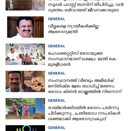
സൂപ്പർ ഫാസ്റ്റ് ബസിന് തീപിടിച്ചു; വൻ
ദുരന്തം ഒഴിവായത് ജീവനക്കാരുടെ
സമയോചിത ഇടപെടലിൽ
GENERAL
വീഴ്ചകളെ ന്യായീകരിക്കില്ല:
ആരോഗ്യമന്ത്രി
GENERAL
ഹെപ്പറ്റൈറ്റിസ് രോഗമുക്ത
സംസ്ഥാനമാണ് ലക്ഷ്യം: മന്ത്രി കെ.
മുരളീധരൻ
GENERAL
സംസ്ഥാനത്ത് വീണ്ടും അമീബിക്
മസ്‌തിഷ്‌ക ജ്വരം ബാധിച്ച് മരണം;
രോഗം കിണർ വെള്ളത്തിൽ നിന്നെന്ന്
സംശയം
GENERAL
ഭായിമാർക്കിടയിൽ രോഗം പടർന്നു
പിടിക്കുന്നു ,​ പ്രതിരോധ നടപടികൾ
ശക്തമാക്കി ആരോഗ്യവകുപ്പ്
GENERAL