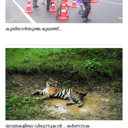
കുതിരാൻതുരങ്ക മുഖത്ത്...
യാത്രകളിലെ വിരുന്നുകാർ .. കർണാടക