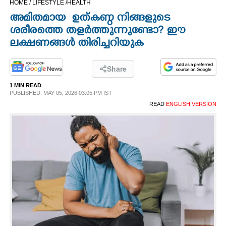
HOME /
LIFESTYLE /
HEALTH
CINEMA
അമിതമായ ഉത്കണ്ഠ നിങ്ങളുടെ
ശരീരത്തെ തളർത്തുന്നുണ്ടോ? ഈ
OPINION
ലക്ഷണങ്ങൾ തിരിച്ചറിയുക
PHOTOS
Share
1 MIN READ
PUBLISHED: MAY 05, 2026 03:05 PM IST
LIFESTYLE
READ
ENGLISH VERSION
SPIRITUAL
INFO+
ART
ASTRO