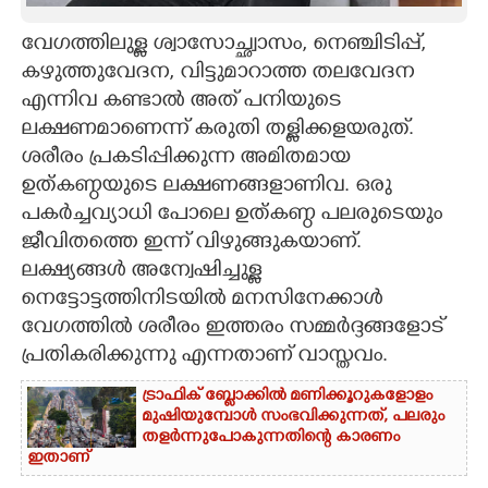
CARTOONS
വേഗത്തിലുള്ള ശ്വാസോച്ഛ്വാസം, നെഞ്ചിടിപ്പ്,
കഴുത്തുവേദന, വിട്ടുമാറാത്ത തലവേദന
എന്നിവ കണ്ടാൽ അത് പനിയുടെ
LITERATURE
ലക്ഷണമാണെന്ന് കരുതി തള്ളിക്കളയരുത്.
ശരീരം പ്രകടിപ്പിക്കുന്ന അമിതമായ
ZOOM
ഉത്കണ്ഠയുടെ ലക്ഷണങ്ങളാണിവ. ഒരു
പകർച്ചവ്യാധി പോലെ ഉത്കണ്ഠ പലരുടെയും
CONTACT US
ജീവിതത്തെ ഇന്ന് വിഴുങ്ങുകയാണ്.
ലക്ഷ്യങ്ങൾ അന്വേഷിച്ചുള്ള
നെട്ടോട്ടത്തിനിടയിൽ മനസിനേക്കാൾ
വേഗത്തിൽ ശരീരം ഇത്തരം സമ്മർദ്ദങ്ങളോട്
പ്രതികരിക്കുന്നു എന്നതാണ് വാസ്തവം.
ട്രാഫിക് ബ്ലോക്കിൽ മണിക്കൂറുകളോളം
മുഷിയുമ്പോൾ സംഭവിക്കുന്നത്, പലരും
തളർന്നുപോകുന്നതിന്റെ കാരണം
ഇതാണ്