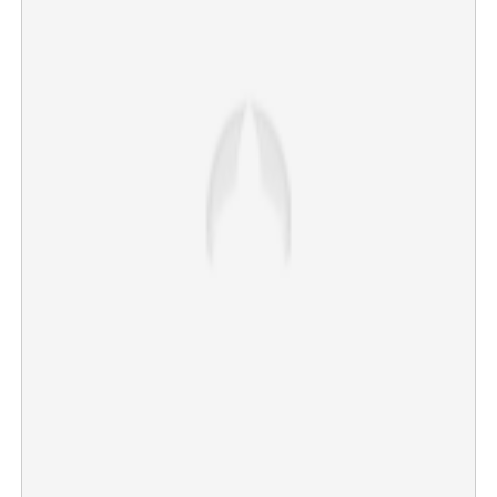
×
Share this link
Copy Link