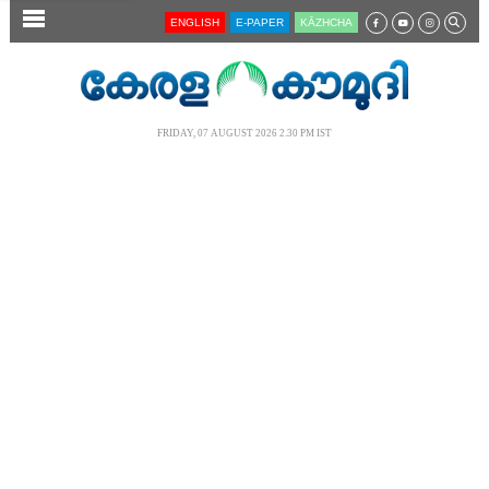
SECTIONS
ENGLISH
E-PAPER
KĀZHCHA
HOME
LATEST
FRIDAY, 07 AUGUST 2026 2.30 PM IST
AUDIO
NOTIFIED NEWS
POLL
KERALA
LOCAL
NEWS 360
CASE DIARY