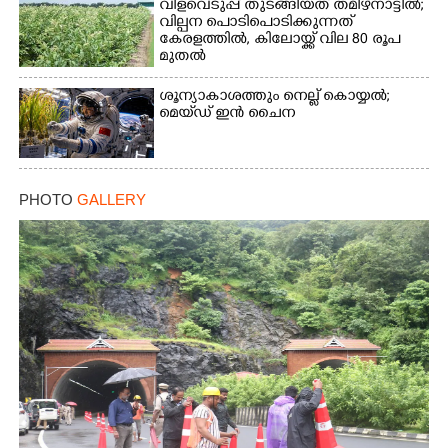
വിളവെടുപ്പ് തുടങ്ങിയത് തമിഴ്നാട്ടിൽ;
വില്പന പൊടിപൊടിക്കുന്നത്
കേരളത്തിൽ, കിലോയ്ക്ക് വില 80 രൂപ
മുതൽ
ശൂന്യാകാശത്തും നെല്ല് കൊയ്യൽ;
മെയ്‌ഡ് ഇൻ ചൈന
PHOTO
GALLERY