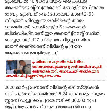
മുംബയിൽ 10 കോടിയുടെ ആഡംബര
അപ്പാർട്ടമെന്റ് സ്വന്തമാക്കി ബോളിവുഡ് താരം
CARTOONS
തബു. മുംബയ് വെർസോവയിലാണ് 2153
സ്ക്വയർ ഫീറ്റുള്ള അപ്പാർട്ട്മെന്റ് താരം
LITERATURE
വാങ്ങിയത്. ഗോദ്‌റെജ് സ്കൈഷോർ
ബിൽഡിംഗിലാണ് ഈ അപ്പാർട്ട്മെന്റ് സ്ഥിതി
ZOOM
ചെയ്യുന്നത്. 127 സ്ക്വയർ ഫീറ്റുള്ള വലിയ
ബാൽക്കണിയാണ് വീടിന്റെ പ്രധാന
CONTACT US
ആകർഷണങ്ങളിലൊന്ന്.
പ്രതിരോധ കുത്തിവയ്പ്പിനിടെ
രണ്ടരവയസുകാരന്റെ ശരീരത്തിൽ സൂചി
ഒടിഞ്ഞുകയറി: ആശുപത്രി അധികൃതർ
അംഗീകരിച്ചില്ലെന്ന് ആരോപണം ​
2026 മാർച്ച് 26നാണ് വീടിന്റെ രജിസ്ട്രേഷൻ
നടി പൂർത്തിയാക്കിയത്. 5.24 ലക്ഷം രൂപയുടെ
സ്റ്റാമ്പ് ഡ്യൂട്ടിക്ക് പുറമേ നടിക്ക് 30,000 രൂപ
രജിസ്ട്രേഷൻ ഫീസും നൽകേണ്ടിവന്നു.