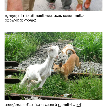
മുഖ്യമന്ത്രി വി.ഡി.സതീശനെ കാണാനെത്തിയ
മോഹനൻ നായർ
ഗോട്ട് ലൈഫ് ...വിശപ്പടക്കാൻ ഇത്തിരി പുല്ല്