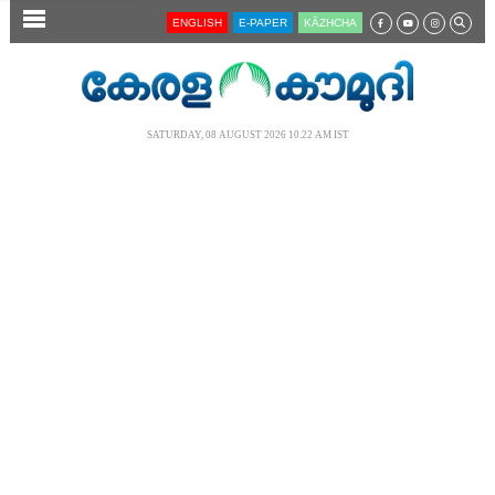
SECTIONS
ENGLISH
E-PAPER
KĀZHCHA
HOME
LATEST
SATURDAY, 08 AUGUST 2026 10.22 AM IST
AUDIO
NOTIFIED NEWS
POLL
KERALA
LOCAL
NEWS 360
CASE DIARY