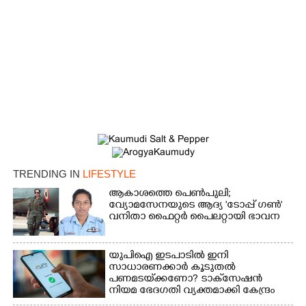
×
Share this link
Copy Link
TRENDING IN
LIFESTYLE
ആകാശത്തെ പെൺപുലി;
വ്യോമസേനയുടെ ആദ്യ 'ടോപ്പ് ഗൺ'
വനിതാ ഫൈറ്റർ പൈലറ്റായി ഭാവന
യുപിഐ ഇടപാടിൽ ഇനി
സാധാരണക്കാർ കൂടുതൽ
പണമടയ്‌ക്കണോ?​ ടാക്‌സേഷൻ
നിയമ ഭേദഗതി വ്യക്തമാക്കി കേന്ദ്രം