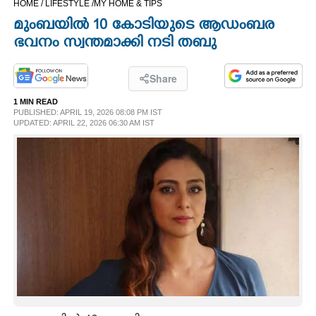
HOME /
LIFESTYLE /
MY HOME & TIPS
CINEMA
മുംബയിൽ 10 കോടിയുടെ ആഡംബര
ഭവനം സ്വന്തമാക്കി നടി തബു
OPINION
Share
PHOTOS
1 MIN READ
PUBLISHED: APRIL 19, 2026 08:08 PM IST
UPDATED: APRIL 22, 2026 06:30 AM IST
LIFESTYLE
SPIRITUAL
INFO+
ART
ASTRO