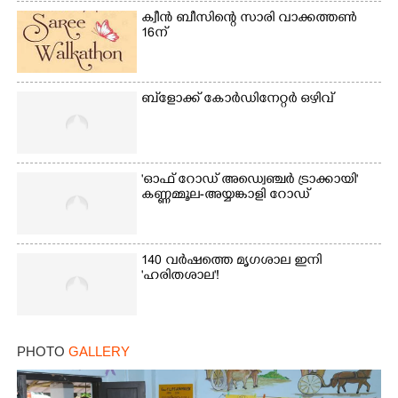
ക്വീൻ ബീസിന്റെ സാരി വാക്കത്തൺ
16ന്
ബ്‌ളോക്ക് കോർഡിനേറ്റർ ഒഴിവ്
'ഓഫ് റോഡ് അഡ്വെഞ്ചർ ട്രാക്കായി'
കണ്ണമ്മൂല-അയ്യങ്കാളി റോഡ്
140 വർഷത്തെ മൃഗശാല ഇനി
'ഹരിതശാല'!
PHOTO
GALLERY