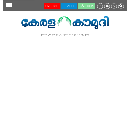
SECTIONS
ENGLISH
E-PAPER
KĀZHCHA
HOME
LATEST
FRIDAY, 07 AUGUST 2026 12.18 PM IST
AUDIO
NOTIFIED NEWS
POLL
KERALA
LOCAL
NEWS 360
CASE DIARY