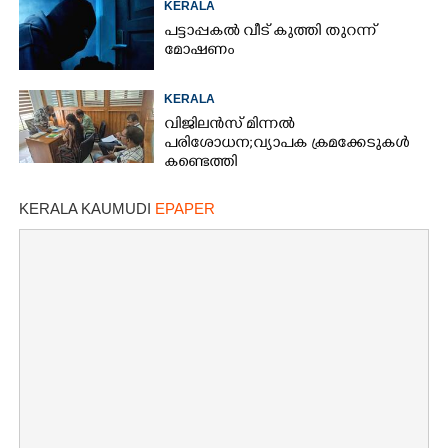
KERALA
പട്ടാപ്പകൽ വീട് കുത്തി തുറന്ന്
മോഷണം
KERALA
വിജിലൻസ് മിന്നൽ
പരിശോധന; വ്യാപക ക്രമക്കേടുകൾ
കണ്ടെത്തി
KERALA KAUMUDI
EPAPER