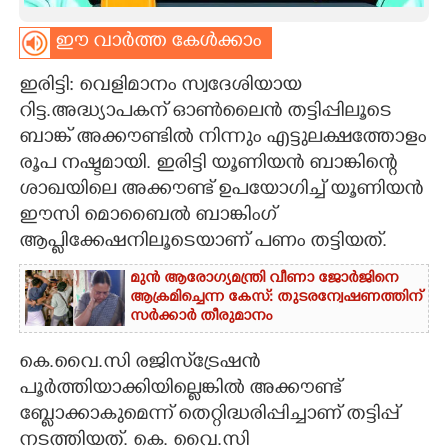
CARTOONS
ഈ വാർത്ത കേൾക്കാം
ഇരിട്ടി: വെളിമാനം സ്വദേശിയായ
LITERATURE
റിട്ട.അദ്ധ്യാപകന് ഓൺലൈൻ തട്ടിപ്പിലൂടെ
ബാങ്ക് അക്കൗണ്ടിൽ നിന്നും എട്ടുലക്ഷത്തോളം
ZOOM
രൂപ നഷ്ടമായി. ഇരിട്ടി യൂണിയൻ ബാങ്കിന്റെ
ശാഖയിലെ അക്കൗണ്ട് ഉപയോഗിച്ച് യൂണിയൻ
CONTACT US
ഈസി മൊബൈൽ ബാങ്കിംഗ്
ആപ്ലിക്കേഷനിലൂടെയാണ് പണം തട്ടിയത്.
മുൻ ആരോഗ്യമന്ത്രി വീണാ ജോർജിനെ
ആക്രമിച്ചെന്ന കേസ്: തുടരന്വേഷണത്തിന്
സർക്കാർ തീരുമാനം
കെ.വൈ.സി രജിസ്‌ട്രേഷൻ
പൂർത്തിയാക്കിയില്ലെങ്കിൽ അക്കൗണ്ട്
ബ്ലോക്കാകുമെന്ന് തെറ്റിദ്ധരിപ്പിച്ചാണ് തട്ടിപ്പ്
നടത്തിയത്. കെ. വൈ.സി