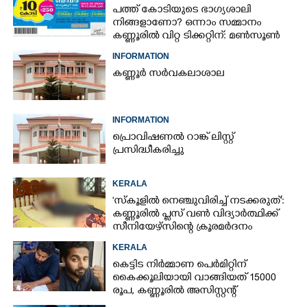
പത്ത് കോടിയുടെ ഭാഗ്യശാലി
നിങ്ങളാണോ? ഒന്നാം സമ്മാനം
കണ്ണൂരിൽ വിറ്റ ടിക്കറ്റിന്: മൺസൂൺ
ബമ്പർ ഫലം പുറത്ത്
INFORMATION
കണ്ണൂർ സർവകലാശാല
INFORMATION
പ്രൊവിഷണൽ റാങ്ക് ലിസ്റ്റ്
പ്രസിദ്ധീകരിച്ചു
KERALA
'സ്കൂളിൽ നെഞ്ചുവിരിച്ച് നടക്കരുത്':
കണ്ണൂരിൽ പ്ലസ് വൺ വിദ്യാർത്ഥിക്ക്
സീനിയേഴ്സിന്റെ ക്രൂരമർദനം
KERALA
കെട്ടിട നിർമ്മാണ പെർമിറ്റിന്
കൈക്കൂലിയായി വാങ്ങിയത് 15000
രൂപ,​ കണ്ണൂരിൽ അസിസ്റ്റന്റ്
എൻജിനീയർ പിടിയിൽ