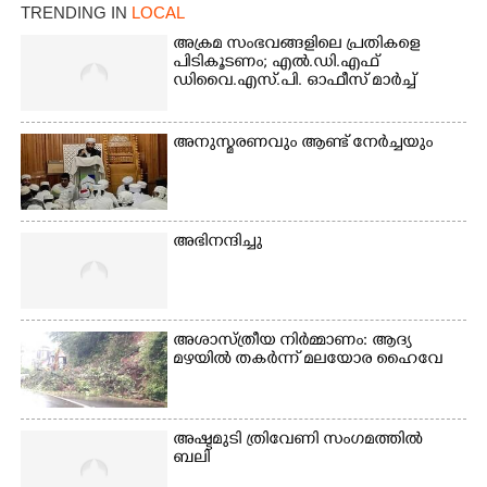
ജംഗ്ഷനിൽ നിന്നുള്ള കാഴ്ച
TRENDING IN
LOCAL
അക്രമ സംഭവങ്ങളിലെ പ്രതികളെ
പിടികൂടണം; എൽ.ഡി.എഫ്
ഡിവൈ.എസ്.പി. ഓഫീസ് മാർച്ച്
അനുസ്മരണവും ആണ്ട് നേർച്ചയും
അഭിനന്ദിച്ചു
അശാസ്ത്രീയ നിർമ്മാണം: ആദ്യ
മഴയിൽ തകർന്ന് മലയോര ഹൈവേ
അഷ്ടമുടി ത്രിവേണി സംഗമത്തിൽ
ബലി