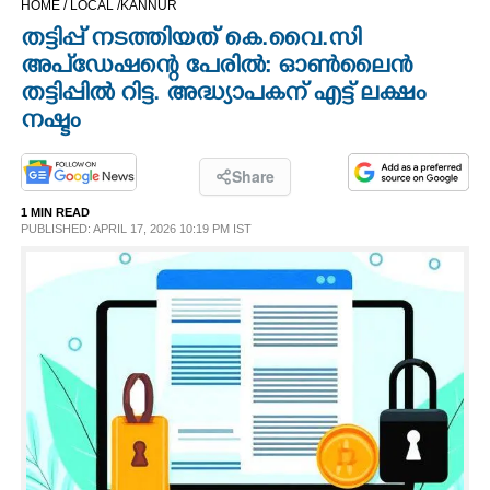
HOME /
LOCAL /
KANNUR
CINEMA
തട്ടിപ്പ് നടത്തിയത് കെ.വൈ.സി
അപ്ഡേഷന്റെ പേരിൽ: ഓൺലൈൻ
OPINION
തട്ടിപ്പിൽ റിട്ട. അദ്ധ്യാപകന് എട്ട് ലക്ഷം
നഷ്ടം
PHOTOS
Share
LIFESTYLE
1 MIN READ
PUBLISHED: APRIL 17, 2026 10:19 PM IST
SPIRITUAL
INFO+
ART
ASTRO