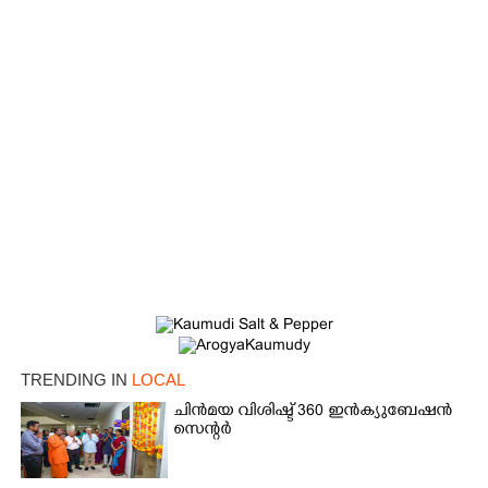
×
Share this link
Copy Link
TRENDING IN
LOCAL
ചിൻമയ വിശിഷ്ട് 360 ഇൻക്യുബേഷൻ
സെന്റർ