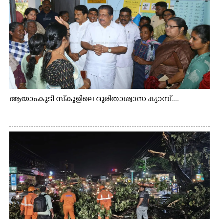
ആയാംകുടി സ്‌കൂളിലെ ദുരിതാശ്വാസ ക്യാമ്പ്....