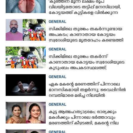
'കുഞ്ഞിന് മൂന്ന് ലക്ഷം രൂപ
വിലയിട്ടതോടെ തട്ടിപ്പ് മനസിലായി,
കോട്ടയത്ത് കുട്ടികളെ വിൽക്കുന്ന
സംഘം'; കൂടുതൽ
GENERAL
വെളിപ്പെടുത്തലുമായി ഗർഭിണി
സിക്കിമിലെ തുരങ്കം തകർന്നുണ്ടായ
അപകടം; കാണാതായ കോട്ടയം
സ്വദേശിയുടെ മൃതദേഹം കണ്ടെത്തി
GENERAL
സിക്കിമിലെ തുരങ്കം തകർന്ന്
കാണാതായ കോട്ടയം സ്വദേശിയുടെ
കുടുംബം അപകടസ്ഥലത്ത്;
രക്ഷാപ്രവർത്തനം ദുഷ്‌കരമെന്ന്
GENERAL
വിവരം
ഏക മകന്റെ മരണത്തിന് പിന്നാലെ
മാനസികമായി തളർന്നു; വൈപ്പിനിൽ
ദമ്പതിമാരെ മരിച്ച നിലയിൽ
കണ്ടെത്തി
GENERAL
കൂട്ട ആത്മഹത്യാശ്രമം; ഭാര്യക്കും
മകൾക്കും പിന്നാലെ ഭർത്താവും
മരണത്തിന് കീഴടങ്ങി, മകന്റെ നില
അതീവ ഗുരുതരം
GENERAL