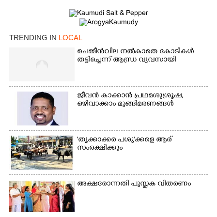
TRENDING IN
LOCAL
ചെമ്മീൻവില നൽകാതെ കോടികൾ
തട്ടിച്ചെന്ന് ആന്ധ്ര വ്യവസായി
ജീവൻ കാക്കാൻ പ്രഥമശുശ്രൂഷ,
ഒഴിവാക്കാം മുങ്ങിമരണങ്ങൾ
'തൃക്കാക്കര പശു'ക്കളെ ആര്
സംരക്ഷിക്കും
അക്ഷരോന്നതി പുസ്തക വിതരണം