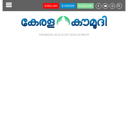
SECTIONS
ENGLISH
E-PAPER
KĀZHCHA
HOME
LATEST
THURSDAY, 06 AUGUST 2026 8.28 PM IST
AUDIO
NOTIFIED NEWS
POLL
KERALA
LOCAL
NEWS 360
CASE DIARY