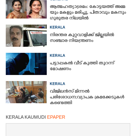
ആ​ത്മ​ഹ​ത്യാ​ശ്ര​മം​:​ കോട്ടയത്ത് അ​മ്മ​
യും​ ​മ​ക​ളും​ ​മ​രി​ച്ചു, പിതാവും മകനും
ഗുരുതര നിലയിൽ
KERALA
നിരന്തര കുറ്റവാളിക്ക് ജില്ലയിൽ
സഞ്ചാര നിയന്ത്രണം
KERALA
പട്ടാപ്പകൽ വീട് കുത്തി തുറന്ന്
മോഷണം
KERALA
വിജിലൻസ് മിന്നൽ
പരിശോധന; വ്യാപക ക്രമക്കേടുകൾ
കണ്ടെത്തി
KERALA KAUMUDI
EPAPER