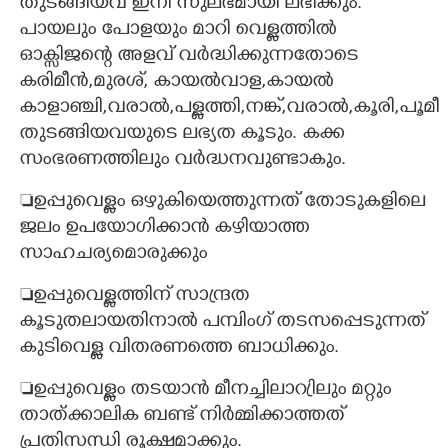
തുടങ്ങിയവ ഇനി സുലഭമായി ലഭിക്കും.
പായലും പോളയും മാറി വെള്ളത്തിൽ
ഓക്സിജന്റെ അളവ് വർദ്ധിക്കുന്നതോടെ
കരിമീൻ,മുരശ്, കായൽവാള,കായൽ
കാളാഞ്ചി,വരാൽ,പള്ളത്തി,നങ്ക്,വരാൽ,കൂരി,പൂമ
തുടങ്ങിയവയുടെ ലഭ്യത കൂടും. കക്ക
സംഭരണത്തിലും വർദ്ധനവുണ്ടാകും.
ഉപ്പുവെള്ളം ഒഴുകിയെത്തുന്നത് തോടുകളിലെ
ജലം ഉപയോഗിക്കാൻ കഴിയാത്ത
സാഹചര്യമൊരുക്കും
ഉപ്പുവെള്ളത്തിന് സാന്ദ്രത
കൂടുതലായതിനാൽ പമ്പിംഗ് തടസപ്പെടുന്നത്
കുടിവെള്ള വിതരണത്തെ ബാധിക്കും.
ഉപ്പുവെള്ളം തടയാൻ മീനച്ചിലാറ്രിലും മറ്റും
താത്ക്കാലിക ബണ്ട് നി‌ർമ്മിക്കാത്തത്
പ്രതിസന്ധി രൂക്ഷമാക്കും.