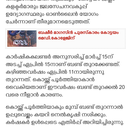
കളക്ടർമാരും ജലസേചനവകുപ്പ്
CARTOONS
ഉദ്യോഗസ്ഥരും ഓൺലൈൻ യോഗം
ചേർന്നാണ് തീരുമാനമെടുത്തത്.
LITERATURE
ബഷീർ മാഗസിൻ പുരസ്കാരം കോട്ടയം
മെഡി.കോളേജിന്
ZOOM
കാർഷികകലണ്ടർ അനുസരിച്ച് മാർച്ച് 15ന്
CONTACT US
അടച്ച് ഏപ്രിൽ 15നാണ് ബണ്ട് തുറക്കേണ്ടത്.
കഴിഞ്ഞവർഷം ഏപ്രിൽ 11നായിരുന്നു
തുറന്നത്. കൊയ്ത്ത് പൂർത്തിയാകാൻ
വൈകിയതാണ് ഈവർഷം ബണ്ട് തുറക്കൽ 20
വരെ നീളാൻ കാരണം.
കൊയ്ത്ത് പൂർത്തിയാകും മുമ്പ് ബണ്ട് തുറന്നാൽ
ഉപ്പുവെള്ളം കയറി നെൽകൃഷി നശിക്കും.
കർഷകർ ഉൾപ്പെടെ എതിർപ്പ് അറിയിച്ചിരുന്നു.