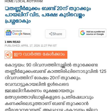
HOME /
LOCAL /
KOTTAYAM
CINEMA
തണ്ണീർമുക്കം ബണ്ട് 20ന് തുറക്കും
പായലിന് വിട, പക്ഷേ കുടിവെള്ളം
OPINION
പ്രശ്നമാകും
PHOTOS
Share
1 MIN READ
PUBLISHED: APRIL 17, 2026 11:27 PM IST
LIFESTYLE
ഈ വാർത്ത കേൾക്കാം
SPIRITUAL
കോട്ടയം: 90 ദിവസത്തിനുള്ളിൽ തുറക്കേണ്ട
തണ്ണീർമുക്കംബണ്ട് കാത്തിരിപ്പിനൊടുവിൽ 125
INFO+
ദിവസത്തിന് ശേഷം 20ന് തുറക്കും.
വേന്പാട്ടുകായലിൽ ഉൾപ്പെടെ
ജലമലിനീകരണം രൂക്ഷമായതും
ART
മത്സ്യത്തൊഴിലാളികളുടെ പ്രതിഷേധവും
കണക്കിലെടുത്താണ് ബണ്ട് തുറക്കാൻ
ASTRO
തീരുമാനമായത്. ആലപ്പുഴ -കോട്ടയം ജില്ലാ