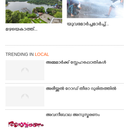
യുവമോർച്ചമാർച്ച്...
മഴയെകാത്ത്...
TRENDING IN
LOCAL
അമ്മമാർക്ക് സ്നേഹപ്പൊതികൾ
അരീയ്ക്കൽ റോഡ് തീരാ ദുരിതത്തിൽ
അവനീബാല അനുസ്മരണം