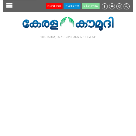
SECTIONS
ENGLISH
E-PAPER
KĀZHCHA
HOME
LATEST
THURSDAY, 06 AUGUST 2026 12.18 PM IST
AUDIO
NOTIFIED NEWS
POLL
KERALA
LOCAL
NEWS 360
CASE DIARY