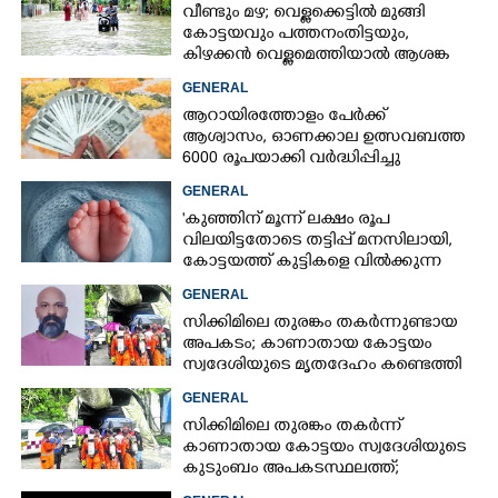
വീണ്ടും മഴ; വെള്ളക്കെട്ടിൽ മുങ്ങി
കോട്ടയവും പത്തനംതിട്ടയും,
കിഴക്കൻ വെള്ളമെത്തിയാൽ ആശങ്ക
ഇരട്ടിക്കും
GENERAL
ആറായിരത്തോളം പേർക്ക്
ആശ്വാസം,​ ഓണക്കാല ഉത്സവബത്ത
6000 രൂപയാക്കി വർദ്ധിപ്പിച്ചു
GENERAL
'കുഞ്ഞിന് മൂന്ന് ലക്ഷം രൂപ
വിലയിട്ടതോടെ തട്ടിപ്പ് മനസിലായി,
കോട്ടയത്ത് കുട്ടികളെ വിൽക്കുന്ന
സംഘം'; കൂടുതൽ
GENERAL
വെളിപ്പെടുത്തലുമായി ഗർഭിണി
സിക്കിമിലെ തുരങ്കം തകർന്നുണ്ടായ
അപകടം; കാണാതായ കോട്ടയം
സ്വദേശിയുടെ മൃതദേഹം കണ്ടെത്തി
GENERAL
സിക്കിമിലെ തുരങ്കം തകർന്ന്
കാണാതായ കോട്ടയം സ്വദേശിയുടെ
കുടുംബം അപകടസ്ഥലത്ത്;
രക്ഷാപ്രവർത്തനം ദുഷ്‌കരമെന്ന്