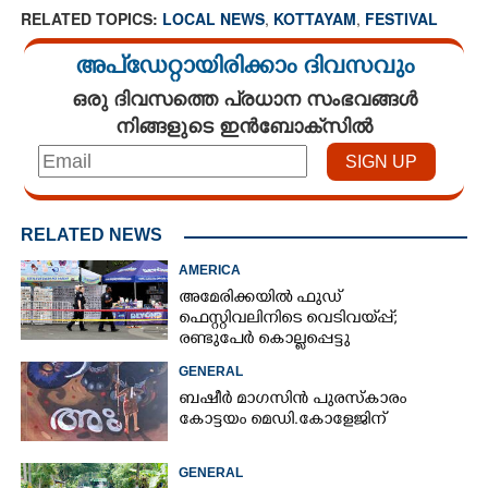
RELATED TOPICS:
LOCAL NEWS
,
KOTTAYAM
,
FESTIVAL
അപ്ഡേറ്റായിരിക്കാം ദിവസവും
ഒരു ദിവസത്തെ പ്രധാന സംഭവങ്ങൾ
നിങ്ങളുടെ ഇൻബോക്സിൽ
RELATED NEWS
AMERICA
അമേരിക്കയിൽ ഫുഡ്
ഫെസ്റ്റിവലിനിടെ വെടിവയ്‌പ്പ്;
രണ്ടുപേർ കൊല്ലപ്പെട്ടു
GENERAL
ബഷീർ മാഗസിൻ പുരസ്കാരം
കോട്ടയം മെഡി.കോളേജിന്
GENERAL