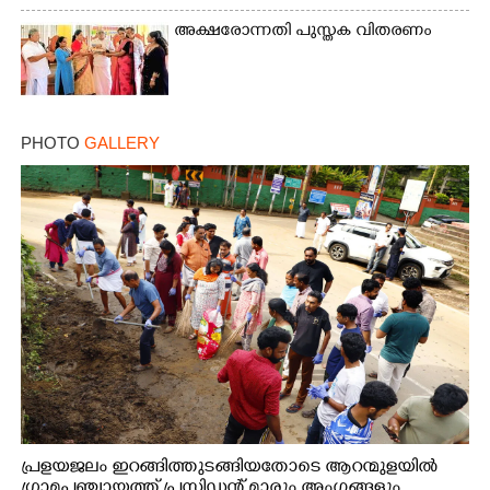
അക്ഷരോന്നതി പുസ്തക വിതരണം
PHOTO
GALLERY
പ്രളയജലം ഇറങ്ങിത്തുടങ്ങിയതോടെ ആറന്മുളയിൽ
ഗ്രാമപഞ്ചായത്ത് പ്രസിഡന്റ് മാരും അംഗങ്ങളും