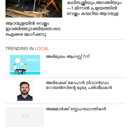
കലിതുള്ളിയും,അടങ്ങിയും-
---1.മിന്നൽ പ്രളയത്തിൽ
വെള്ളം കയറിയ ആറന്മുള
പെട്രോൾ പമ്പിന്
ആറന്മുളയിൽ വെള്ളം
സമീപത്തെ റോ‌ഡ് രണ്ടാം
ഇറങ്ങിത്തുടങ്ങിയതോടെ
തീയതിയിലെ
ഐക്കര ജംഗ്ഷനു
കാഴ്ച.2.വെള്ളം
സമീപം ആറന്മുള
ഇറങ്ങിപ്പോൾ
കിടങ്ങന്നൂർ റോഡിന്
ഇന്നലെത്തെ
TRENDING IN
LOCAL
സമീപം പ്രവർത്തിക്കു
കാഴ്ച.രക്ഷാപ്രവർത്തന
ആറന്മുള തട്ടുകട കഴുകി
അഭിമുഖം ആഗസ്റ്റ് 7ന്
ത്തിന് ഓച്ചിറ അഴിക്കലിൽ
വൃത്തിയാക്കുന്നു.
നിന്ന്എത്തിച്ച ബോട്ടും.
അഭിഷേക് മോഹൻ ട്രിവാൻഡ്രം
റോയൽസിന്റെ മുഖ്യ പരിശീലകൻ
അമ്മമാർക്ക് സ്നേഹപ്പൊതികൾ