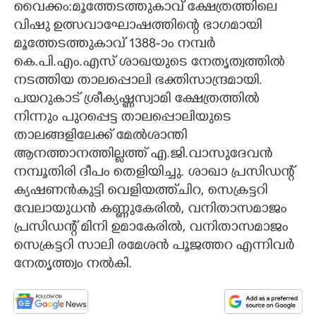
വൈക്കം:മൂത്തേടത്തുകാവ് ക്ഷേത്രത്തിലെ
CARTOONS
വിഷു ഉത്സവാഘോഷത്തിന്റെ ഭാഗമായി
മൂത്തേടത്തുകാവ് 1388-ാം നമ്പർ
കെ.പി.എം.എസ് ശാഖയുടെ നേതൃത്വത്തിൽ
LITERATURE
നടത്തിയ താലപ്പൊലി ഭക്തിസാന്ദ്രമായി.
പയറുകാട് ശ്രീക്യഷ്ണസ്വാമി ക്ഷേത്രത്തിൽ
ZOOM
നിന്നും പുറപ്പെട്ട താലപ്പൊലിയുടെ
താലങ്ങളിലേക്ക് മേൽശാന്തി
CONTACT US
ആനത്താനത്തില്ലത്ത് എ.ജി.വാസുദേവൻ
നമ്പൂതിരി ദീപം തെളിയിച്ചു. ശാഖാ പ്രസിഡന്റ്
ക്യഷണൻകുട്ടി വെളിയത്ത്ചിറ, സെക്രട്ടറി
വേലായുധൻ കണ്ണുകേരിൽ, വനിതാസമാജം
പ്രസിഡന്റ് മിനി ഉമാകേരിൽ, വനിതാസമാജം
സെക്രട്ടറി സാലി രമേശൻ പൂജത്തറ എന്നിവർ
നേതൃത്ത്വം നൽകി.