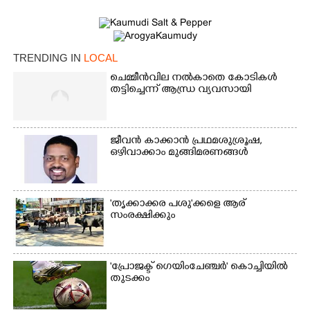
TRENDING IN
LOCAL
ചെമ്മീൻവില നൽകാതെ കോടികൾ
തട്ടിച്ചെന്ന് ആന്ധ്ര വ്യവസായി
ജീവൻ കാക്കാൻ പ്രഥമശുശ്രൂഷ,
×
Share this link
ഒഴിവാക്കാം മുങ്ങിമരണങ്ങൾ
'തൃക്കാക്കര പശു'ക്കളെ ആര്
സംരക്ഷിക്കും
Copy Link
'പ്രോജക്ട് ഗെയിംചേഞ്ചർ' കൊച്ചിയിൽ
തുടക്കം