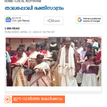
HOME /
LOCAL /
KOTTAYAM
CINEMA
താലപ്പൊലി ഭക്തിസാന്ദ്രം
OPINION
Share
1 MIN READ
PHOTOS
PUBLISHED: APRIL 17, 2026 07:38 PM IST
LIFESTYLE
SPIRITUAL
INFO+
ART
ഈ വാർത്ത കേൾക്കാം
ASTRO