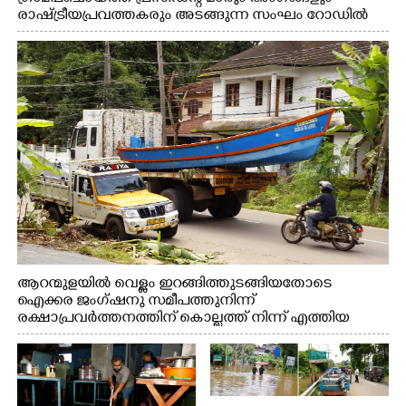
രാഷ്ട്രീയപ്രവത്തകരും അടങ്ങുന്ന സംഘം റോഡിൽ
അടിഞ്ഞ് കൂടിയ ചെളിയും മണ്ണും മറ്റ് മാലിന്യങ്ങളും
നീക്കം ചെയ്യുന്നു.
ആറന്മുളയിൽ വെള്ളം ഇറങ്ങിത്തുടങ്ങിയതോടെ
ഐക്കര ജംഗ്ഷനു സമീപത്തുനിന്ന്
രക്ഷാപ്രവർത്തനത്തിന് കൊല്ലത്ത് നിന്ന് എത്തിയ
ബോട്ടുകൾ തിരികെക്കൊണ്ടുപോകുന്നു.