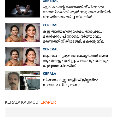
GENERAL
വിവരം
ഏക മകന്റെ മരണത്തിന് പിന്നാലെ
മാനസികമായി തളർന്നു; വൈപ്പിനിൽ
ദമ്പതിമാരെ മരിച്ച നിലയിൽ
കണ്ടെത്തി
GENERAL
കൂട്ട ആത്മഹത്യാശ്രമം; ഭാര്യക്കും
മകൾക്കും പിന്നാലെ ഭർത്താവും
മരണത്തിന് കീഴടങ്ങി, മകന്റെ നില
അതീവ ഗുരുതരം
GENERAL
ആ​ത്മ​ഹ​ത്യാ​ശ്ര​മം​:​ കോട്ടയത്ത് അ​മ്മ​
യും​ ​മ​ക​ളും​ ​മ​രി​ച്ചു, പിതാവും മകനും
ഗുരുതര നിലയിൽ
KERALA
നിരന്തര കുറ്റവാളിക്ക് ജില്ലയിൽ
സഞ്ചാര നിയന്ത്രണം
KERALA KAUMUDI
EPAPER