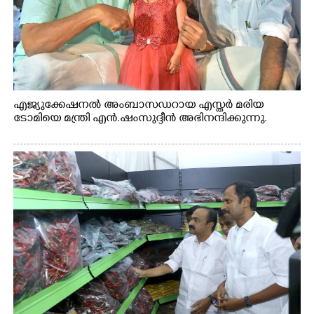
എജ്യുക്കേഷനൽ അംബാസഡറായ എസ്തർ മരിയ
ടോമിയെ മന്ത്രി എൻ.ഷംസുദ്ദീൻ അഭിനന്ദിക്കുന്നു.