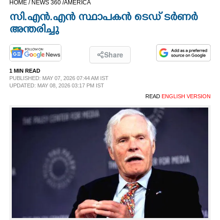
HOME /
NEWS 360 /
AMERICA
CINEMA
സി.എൻ.എൻ സ്ഥാപകൻ ടെഡ് ടർണർ
അന്തരിച്ചു
OPINION
Share
PHOTOS
1 MIN READ
PUBLISHED: MAY 07, 2026 07:44 AM IST
UPDATED: MAY 08, 2026 03:17 PM IST
LIFESTYLE
READ
ENGLISH VERSION
SPIRITUAL
INFO+
ART
ASTRO