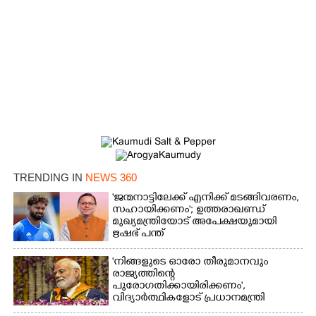
TRENDING IN
NEWS 360
'ജന്മനാട്ടിലേക്ക് എനിക്ക് മടങ്ങിവരണം,
×
Share this link
സഹായിക്കണം'; ഉത്തരാഖണ്ഡ്
മുഖ്യമന്ത്രിയോട് അപേക്ഷയുമായി
ഋഷഭ് പന്ത്
'നിങ്ങളുടെ ഓരോ തീരുമാനവും
രാജ്യത്തിന്റെ
പുരോഗതിക്കായിരിക്കണം',​
വിദ്യാർത്ഥികളോട് പ്രധാനമന്ത്രി
Copy Link