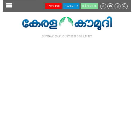
SECTIONS
ENGLISH
E-PAPER
KĀZHCHA
HOME
LATEST
SUNDAY, 09 AUGUST 2026 3.58 AM IST
AUDIO
NOTIFIED NEWS
POLL
KERALA
LOCAL
NEWS 360
CASE DIARY