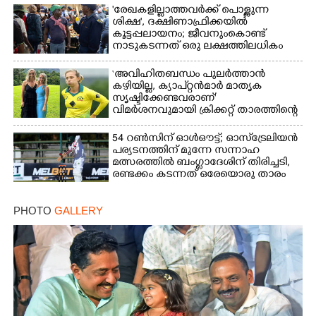
'രേഖകളില്ലാത്തവർക്ക് പൊള്ളുന്ന
ശിക്ഷ', ദക്ഷിണാഫ്രിക്കയിൽ
കൂട്ടപ്പലായനം; ജീവനുംകൊണ്ട്
നാടുകടന്നത് ഒരു ലക്ഷത്തിലധികം
പേർ
‘അവിഹിതബന്ധം പുലർത്താൻ
കഴിയില്ല,​ ക്യാപ്റ്റൻമാർ മാതൃക
സൃഷ്ടിക്കേണ്ടവരാണ്'
വിമർശനവുമായി ക്രിക്കറ്റ് താരത്തിന്റെ
ഭാര്യ
54 റൺസിന് ഓൾഔട്ട്; ഓസ്‌ട്രേലിയൻ
പര്യടനത്തിന് മുന്നേ സന്നാഹ
മത്സരത്തിൽ ബംഗ്ലാദേശിന് തിരിച്ചടി,
രണ്ടക്കം കടന്നത് ഒരേയൊരു താരം
PHOTO
GALLERY