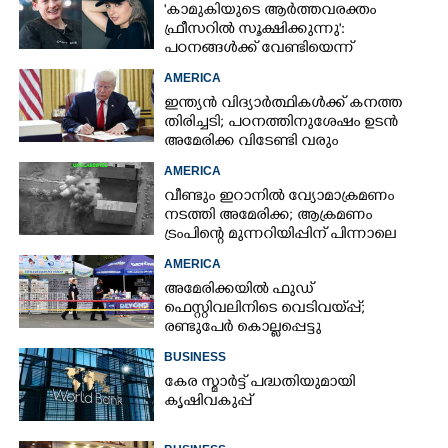
'കാമുകിയുടെ ആർത്തവരക്തം
ഫ്രീസറിൽ സൂക്ഷിക്കുന്നു':
പഠനങ്ങൾക്ക് വേണ്ടിയെന്ന്
വിശദീകരണം,​ ചർച്ചയായി ബ്രയാൻ
AMERICA
ജോൺസന്റെ പോസ്റ്റ്
ഇന്ത്യൻ വിദ്യാർത്ഥികൾക്ക് കനത്ത
തിരിച്ചടി; പഠനത്തിനുശേഷം ഉടൻ
അമേരിക്ക വിടേണ്ടി വരും
AMERICA
വീണ്ടും ഇറാനിൽ വ്യോമാക്രമണം
നടത്തി അമേരിക്ക; ആക്രമണം
ട്രംപിന്റെ മുന്നറിയിപ്പിന് പിന്നാലെ
AMERICA
അമേരിക്കയിൽ ഫുഡ്
ഫെസ്റ്റിവലിനിടെ വെടിവയ്‌പ്പ്;
രണ്ടുപേർ കൊല്ലപ്പെട്ടു
BUSINESS
കേര സ്മാർട്ട് പദ്ധതിയുമായി
കൃഷിവകുപ്പ്