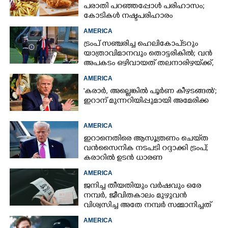
പരാതി പറഞ്ഞപ്പോൾ പരിഹാസം;
കോടികൾ നഷ്ടപരിഹാരം
ആവശ്യപ്പെട്ട് ദമ്പതികൾ
AMERICA
ട്രംപ് സഞ്ചരിച്ച ഹെലികോപ്‌ടറും
യാത്രാവിമാനവും തൊട്ടരികിൽ; വൻ
അപകടം ഒഴിവായത് തലനാരിഴയ്‌ക്ക്,
അന്വേഷണം
AMERICA
'കരാർ, അല്ലെങ്കിൽ പൂർണ കീഴടങ്ങൽ';
ഇറാന് മുന്നറിയിപ്പുമായി അമേരിക്ക
AMERICA
ഇറാനെതിരെ ആസൂത്രണം ചെയ്‌ത
വൻസൈനിക നടപടി റദ്ദാക്കി ട്രംപ്;
കരാറിൽ ഉടൻ ധാരണ
AMERICA
ജനിച്ച തീയതിയും വർഷവും ഒരേ
നമ്പർ, ജീവിതകാലം മുഴുവൻ
വിശ്വസിച്ച അതേ നമ്പർ സമ്മാനിച്ചത്
കോടികളുടെ ഭാഗ്യം
AMERICA