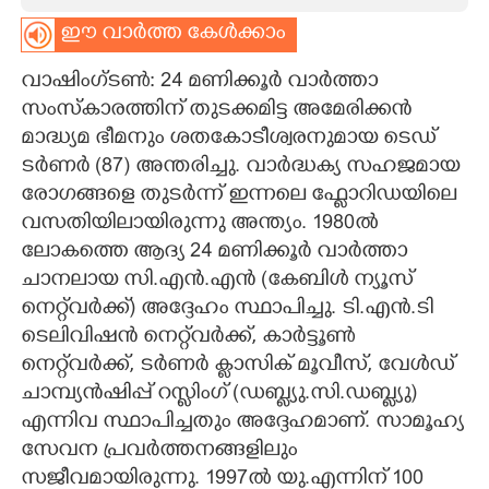
ഈ വാർത്ത കേൾക്കാം
CARTOONS
വാഷിംഗ്ടൺ: 24 മണിക്കൂർ വാർത്താ
LITERATURE
സംസ്കാരത്തിന് തുടക്കമിട്ട അമേരിക്കൻ
മാദ്ധ്യമ ഭീമനും
ശതകോടീശ്വരനുമായ
ടെഡ്
ടർണർ (87)​ അന്തരിച്ചു. വാർദ്ധക്യ സഹജമായ
ZOOM
രോഗങ്ങളെ തുടർന്ന് ഇന്നലെ ഫ്ലോറിഡയിലെ
വസതിയിലായിരുന്നു അന്ത്യം. 1980ൽ
CONTACT US
ലോകത്തെ ആദ്യ 24 മണിക്കൂർ വാർത്താ
ചാനലായ സി.എൻ.എൻ (കേബിൾ ന്യൂസ്
നെറ്റ്‌വർക്ക്) അദ്ദേഹം സ്ഥാപിച്ചു. ടി.എൻ.ടി
ടെലിവിഷൻ നെറ്റ്‌വർക്ക്, കാർട്ടൂൺ
നെറ്റ്‌വർക്ക്, ടർണർ ക്ലാസിക് മൂവീസ്, വേൾഡ്
ചാമ്പ്യൻഷിപ്പ് റസ്ലിംഗ് (ഡബ്ല്യു.സി.ഡബ്ല്യു)
എന്നിവ സ്ഥാപിച്ചതും അദ്ദേഹമാണ്. സാമൂഹ്യ
സേവന പ്രവർത്തനങ്ങളിലും
സജീവമായിരുന്നു. 1997ൽ യു.എന്നിന് 100