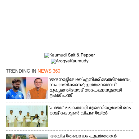
TRENDING IN
NEWS 360
'ജന്മനാട്ടിലേക്ക് എനിക്ക് മടങ്ങിവരണം,
സഹായിക്കണം'; ഉത്തരാഖണ്ഡ്
മുഖ്യമന്ത്രിയോട് അപേക്ഷയുമായി
ഋഷഭ് പന്ത്
'​പ​ഞ്ചാ​'​ ​കൈ​ത്ത​റി​ ​ശ്രേ​ണി​യു​മാ​യി​ ​രാം​
രാ​ജ് ​കോ​ട്ടൺ വിപണിയിൽ
‘അവിഹിതബന്ധം പുലർത്താൻ