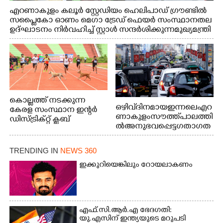
എറണാകുളം കലൂർ സ്റ്റേഡിയം ഹെലിപാഡ് ഗ്രൗണ്ടിൽ
സപ്ളൈകോ ഓണം മെഗാ ട്രേഡ് ഫെയർ സംസ്ഥാനതല
ഉദ്ഘാടനം നിർവഹിച്ച് സ്റ്റാൾ സന്ദർശിക്കുന്ന മുഖ്യമന്ത്രി
വി.ഡി. സതീശൻ. മന്ത്രി അനൂപ് ജേക്കബ് സമീപം
കൊല്ലത്ത് നടക്കുന്ന
ഒഴിവ് ദിനമായ ഇന്നലെ എറ
കേരള സംസ്ഥാന ഇന്റർ
ണാകുളം സൗത്ത് പാലത്തി
ഡിസ്ട്രിക്റ്റ് ക്ലബ്
ൽ അനുഭവപ്പെട്ട ഗതാഗത
അത്‌ലറ്റിക്
ക്കുരുക്ക്
ചാമ്പ്യൻഷിപ്പിൽ അണ്ടർ
20 ആൺകുട്ടികളുടെ 200
TRENDING IN
NEWS 360
മീറ്റർ ഓട്ടം ഫൈനൽ
ഇക്കുറിയെങ്കിലും റോയലാകണം
മത്സരത്തിനിടെ സിന്തറ്റിക്
ട്രാക്കിന് കുറുകെ ഓടുന്ന
നായകൾ.
എഫ്.സി.ആർ.എ ഭേദഗതി:
യു.എസിന് ഇന്ത്യയുടെ മറുപടി