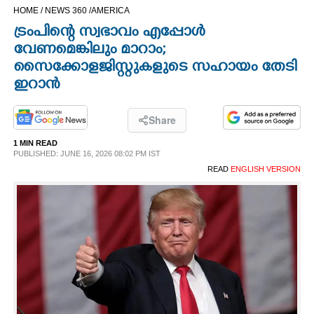
HOME /
NEWS 360 /
AMERICA
CINEMA
ട്രംപിന്റെ സ്വഭാവം എപ്പോള്‍
വേണമെങ്കിലും മാറാം;
OPINION
സൈക്കോളജിസ്റ്റുകളുടെ സഹായം തേടി
ഇറാന്‍
PHOTOS
Share
LIFESTYLE
1 MIN READ
PUBLISHED: JUNE 16, 2026 08:02 PM IST
READ
ENGLISH VERSION
SPIRITUAL
INFO+
ART
ASTRO