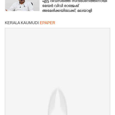
എട്ട് ദിവസത്തെ സന്ദർശനത്തിനായി
മേയർ വിവി രാജേഷ്
അമേരിക്കയിലേക്ക്; മലയാളി
സമൂഹവുമായി ചർച്ച നടത്തും
KERALA KAUMUDI
EPAPER