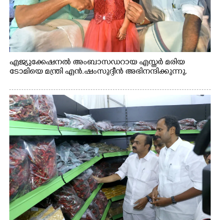
എജ്യുക്കേഷനൽ അംബാസഡറായ എസ്തർ മരിയ
ടോമിയെ മന്ത്രി എൻ.ഷംസുദ്ദീൻ അഭിനന്ദിക്കുന്നു.