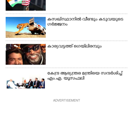
കസഖ്‌സ്ഥാനിൽ വീണ്ടും കടുവയുടെ
ഗർജ്ജനം
കാര്യവട്ടത്ത് ഗെയ്‌ലിരമ്പും
കേന്ദ്ര ആഭ്യന്ത്രര മന്ത്രിയെ സന്ദർശിച്ച്
എം.എ. യൂസഫലി
ADVERTISEMENT