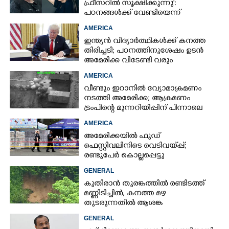
ഫ്രീസറിൽ സൂക്ഷിക്കുന്നു':
പഠനങ്ങൾക്ക് വേണ്ടിയെന്ന്
വിശദീകരണം,​ ചർച്ചയായി ബ്രയാൻ
AMERICA
ജോൺസന്റെ പോസ്റ്റ്
ഇന്ത്യൻ വിദ്യാർത്ഥികൾക്ക് കനത്ത
തിരിച്ചടി; പഠനത്തിനുശേഷം ഉടൻ
അമേരിക്ക വിടേണ്ടി വരും
AMERICA
വീണ്ടും ഇറാനിൽ വ്യോമാക്രമണം
നടത്തി അമേരിക്ക; ആക്രമണം
ട്രംപിന്റെ മുന്നറിയിപ്പിന് പിന്നാലെ
AMERICA
അമേരിക്കയിൽ ഫുഡ്
ഫെസ്റ്റിവലിനിടെ വെടിവയ്‌പ്പ്;
രണ്ടുപേർ കൊല്ലപ്പെട്ടു
GENERAL
കുതിരാൻ തുരങ്കത്തിൽ രണ്ടിടത്ത്
മണ്ണിടിച്ചിൽ, കനത്ത മഴ
തുടരുന്നതിൽ ആശങ്ക
GENERAL