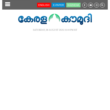
SECTIONS
ENGLISH
E-PAPER
KĀZHCHA
HOME
LATEST
SATURDAY, 08 AUGUST 2026 10.44 PM IST
AUDIO
NOTIFIED NEWS
POLL
KERALA
LOCAL
NEWS 360
CASE DIARY