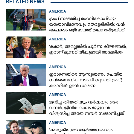
RELATED NEWS
AMERICA
ട്രംപ് സഞ്ചരിച്ച ഹെലികോപ്‌ടറും
യാത്രാവിമാനവും തൊട്ടരികിൽ; വൻ
അപകടം ഒഴിവായത് തലനാരിഴയ്‌ക്ക്,
അന്വേഷണം
AMERICA
'കരാർ, അല്ലെങ്കിൽ പൂർണ കീഴടങ്ങൽ';
ഇറാന് മുന്നറിയിപ്പുമായി അമേരിക്ക
AMERICA
ഇറാനെതിരെ ആസൂത്രണം ചെയ്‌ത
വൻസൈനിക നടപടി റദ്ദാക്കി ട്രംപ്;
കരാറിൽ ഉടൻ ധാരണ
AMERICA
ജനിച്ച തീയതിയും വർഷവും ഒരേ
നമ്പർ, ജീവിതകാലം മുഴുവൻ
വിശ്വസിച്ച അതേ നമ്പർ സമ്മാനിച്ചത്
കോടികളുടെ ഭാഗ്യം
AMERICA
'കാമുകിയുടെ ആർത്തവരക്തം