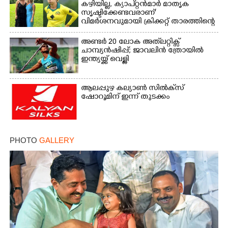
കഴിയില്ല,​ ക്യാപ്റ്റൻമാർ മാതൃക
സൃഷ്ടിക്കേണ്ടവരാണ്'
വിമർശനവുമായി ക്രിക്കറ്റ് താരത്തിന്റെ
ഭാര്യ
അണ്ടർ 20 ലോക അത്‌ലറ്റിക്സ്
ചാമ്പ്യൻഷിപ്പ്; ജാവലിൻ ത്രോയിൽ
ഇന്ത്യയ്ക്ക് വെള്ളി
ആലപ്പുഴ കല്യാൺ സിൽക്‌സ്
ഷോറൂമിന് ഇന്ന് തുടക്കം
PHOTO
GALLERY