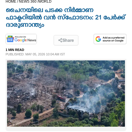
HOME /
NEWS 360 /
WORLD
CINEMA
ചൈനയിലെ പടക്ക നിർമ്മാണ
ഫാക്ടറിയിൽ വൻ സ്ഫോടനം: 21 പേർക്ക്
OPINION
ദാരുണാന്ത്യം
PHOTOS
Share
1 MIN READ
PUBLISHED: MAY 05, 2026 10:04 AM IST
LIFESTYLE
SPIRITUAL
INFO+
ART
ASTRO