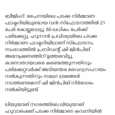
CARTOONS
ബീജിംഗ്: ചൈനയിലെ പടക്ക നിർമ്മാണ
ഫാക്ടറിയിലുണ്ടായ വൻ സ്ഫോടനത്തിൽ 21
LITERATURE
പേർ കൊല്ലപ്പെട്ടു. 60-ലധികം പേർക്ക്
പരിക്കേറ്റു. ഹുനാൻ പ്രവിശ്യയിലെ പടക്ക
ZOOM
നിർമ്മാണ ഫാക്ടറിയിലാണ് സ്ഫോടനം.
സംഭവത്തിൽ പ്രസിഡന്റ് ഷി ജിൻപിങ്
CONTACT US
അന്വേഷണത്തിന് ഉത്തരവിട്ടു.
കാണാതായവരെ കണ്ടെത്തുന്നതിനും
പരിക്കേറ്റവർക്ക് അടിയന്തര വൈദ്യസഹായം
നൽകുന്നതിനും സമഗ്ര ശ്രമങ്ങൾ
നടത്തണമെന്ന് ഷി ജിൻപിങ് നിർദേശം
നൽകിയിട്ടുണ്ട്.
ലിയുയാങ് നഗരത്തിലെ ലിയുയാങ്
ഹുവാഷെങ് പടക്ക നിർമ്മാണ കമ്പനിയിൽ