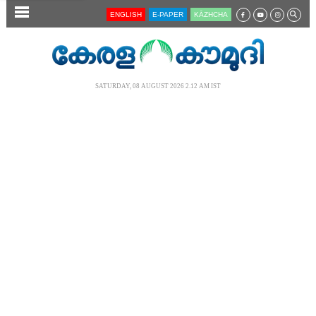
SECTIONS
ENGLISH
E-PAPER
KĀZHCHA
HOME
LATEST
SATURDAY, 08 AUGUST 2026 2.12 AM IST
AUDIO
NOTIFIED NEWS
POLL
KERALA
LOCAL
NEWS 360
CASE DIARY