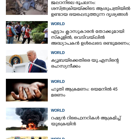
ജപ്പാനിലെ ഭൂചലനം:
ശസ്ത്രക്രിയ‌യ്‌ക്കി‌ടെ ആശുപത്രിയിൽ
ഉണ്ടായ ഭയപ്പെടുത്തുന്ന ദൃശ്യങ്ങൾ
പുറത്ത്
WORLD
എട്ടാം ക്ളാസുകാരൻ തോക്കുമായി
സ്കൂളിൽ, വെടിവയ്പ്പിൽ
അദ്ധ്യാപകൻ ഉൾപ്പെടെ രണ്ടുമരണം;
15 പേർക്ക് പരിക്ക്
WORLD
ക്യൂബയ്‌ക്കെതിരെ യു.എസിന്റെ
രഹസ്യനീക്കം
WORLD
ഹൂതി ആക്രമണം: യെമനിൽ 45
മരണം
WORLD
റഷ്യൻ റിഫൈനറികൾ ആക്രമിച്ച്
യുക്രെയിൻ