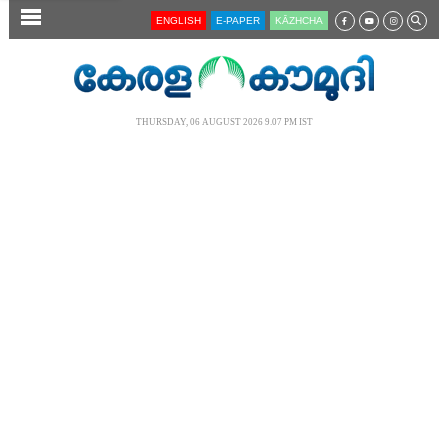
SECTIONS
ENGLISH
E-PAPER
KĀZHCHA
HOME
LATEST
THURSDAY, 06 AUGUST 2026 9.07 PM IST
AUDIO
NOTIFIED NEWS
POLL
KERALA
LOCAL
NEWS 360
CASE DIARY