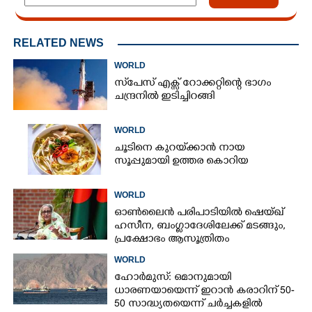
RELATED NEWS
WORLD
സ്‌പേസ് എക്സ് റോക്കറ്റിന്റെ ഭാഗം
ചന്ദ്രനിൽ ഇടിച്ചിറങ്ങി
WORLD
ചൂടിനെ കുറയ്‌ക്കാൻ നായ
സൂപ്പുമായി ഉത്തര കൊറിയ
WORLD
ഓൺലൈൻ പരിപാടിയിൽ ഷെയ്ഖ്
ഹസീന, ബംഗ്ളാദേശിലേക്ക് മടങ്ങും,
പ്രക്ഷോഭം ആസൂത്രിതം
WORLD
ഹോർമുസ്: ഒമാനുമായി
ധാരണയായെന്ന് ഇറാൻ കരാറിന് 50-
50 സാദ്ധ്യതയെന്ന് ചർച്ചകളിൽ