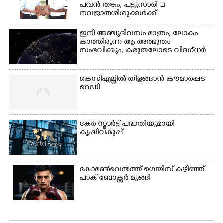
പവൻ തങ്കം, പട്ടുസാരി 
നവജാതശിശുക്കൾക്ക്
സ്വർണമോതിരം  വിദ്യാർത്ഥികൾക്ക്
സൈക്കിൾ
ഇനി അഞ്ചുദിവസം മാത്രം; ലോകം
കാത്തിരുന്ന ആ അത്ഭുതം
സംഭവിക്കും, കരുതലോടെ വിദഗ്ധർ
കെസിഎല്ലിൽ തിളങ്ങാൻ കൗമാരപ്പട
റെഡി
കേര സ്മാർട്ട് പദ്ധതിയുമായി
കൃഷിവകുപ്പ്
കോമൺവെൽത്ത് ഗെയിസ് കഴിഞ്ഞ്
പാക് ബോക്സർ മുങ്ങി