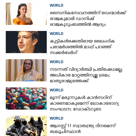
യു.എസിന് പങ്കില്ലെന്ന് ഇറാൻ
WORLD
സൈനികസേവനത്തിന് ഡെന്മാർക്ക്
രാജകുമാരി ഡാനിഷ്
രാജകുടുംബത്തിൽ ആദ്യം
WORLD
കുട്ടികൾക്കെതിരായ ലൈംഗിക
പരാമർശത്തിൽ മാപ്പ് പറഞ്ഞ്
സക്കർബർഗ്
WORLD
നടന്നത് വിദ്യാർത്ഥി പ്രതിഷേധമല്ല,​
അധികാര മാറ്റത്തിനുള്ള ശ്രമം;
മാതൃരാജ്യത്തേക്ക്
മടങ്ങിയെത്തുമെന്ന് ഷെയ്ഖ് ഹസീന
WORLD
മൂന്ന് മരുന്നുകൾ കാൻസറിന്
കാരണമാകുമെന്ന് ലോകാരോഗ്യ
സംഘടന; ഡോക്‌ടറുടെ
നിർദേശമില്ലാതെ നിർത്തരുതെന്ന്
WORLD
മുന്നറിയിപ്പ്
ആഗസ്റ്റ് 11 സ്വാതന്ത്ര്യ ദിനമെന്ന്
ബലൂചിസ്ഥാൻ