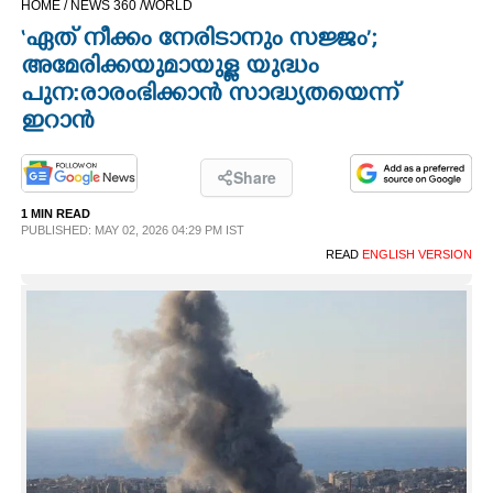
HOME /
NEWS 360 /
WORLD
CINEMA
‘ഏത് നീക്കം നേരിടാനും സജ്ജം’;
അമേരിക്കയുമായുള്ള യുദ്ധം
OPINION
പുന:രാരംഭിക്കാൻ സാദ്ധ്യതയെന്ന്
ഇറാന്‍
PHOTOS
Share
LIFESTYLE
1 MIN READ
PUBLISHED: MAY 02, 2026 04:29 PM IST
READ
ENGLISH VERSION
SPIRITUAL
INFO+
ART
ASTRO