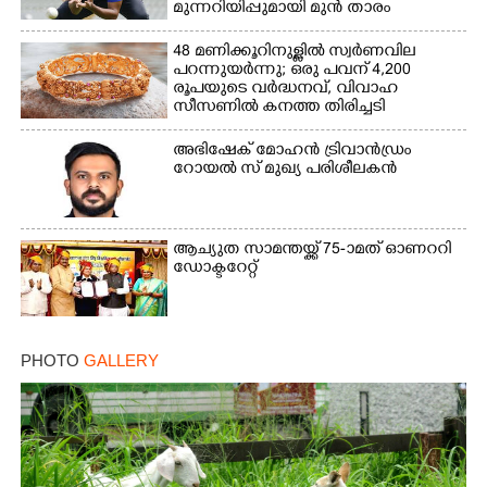
മുന്നറിയിപ്പുമായി മുൻ താരം
48 മണിക്കൂറിനുള്ളിൽ സ്വർണവില
പറന്നുയർന്നു; ഒരു പവന് 4,200
രൂപയുടെ വർദ്ധനവ്, വിവാഹ
സീസണിൽ കനത്ത തിരിച്ചടി
അഭിഷേക് മോഹൻ ട്രിവാൻഡ്രം
റോയൽ സ് മുഖ്യ പരിശീലകൻ
ആച്യുത സാമന്തയ്ക്ക് 75-ാമത് ഓണററി
ഡോക്ടറേറ്റ്
PHOTO
GALLERY