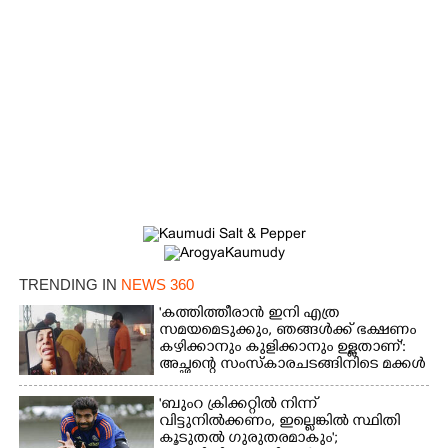
×
Share this link
Copy Link
TRENDING IN
NEWS 360
'കത്തിത്തീരാൻ ഇനി എത്ര
സമയമെടുക്കും, ഞങ്ങൾക്ക് ഭക്ഷണം
കഴിക്കാനും കുളിക്കാനും ഉള്ളതാണ്':
അച്ഛന്റെ സംസ്കാരചടങ്ങിനിടെ മക്കൾ
'ബുംറ ക്രിക്കറ്റിൽ നിന്ന്
വിട്ടുനിൽക്കണം, ഇല്ലെങ്കിൽ സ്ഥിതി
കൂടുതൽ ഗുരുതരമാകും';