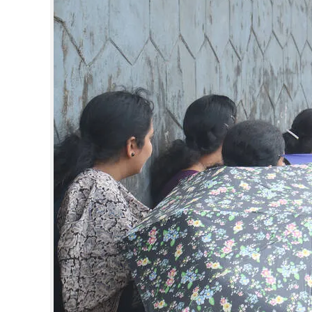
CINEMA
OPINION
PHOTOS
LIFESTYLE
SPIRITUAL
INFO+
ART
ASTRO