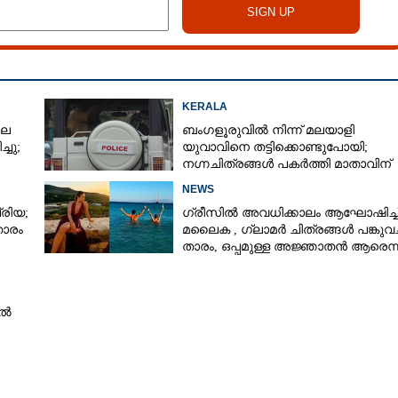
KERALA
ലെ
ബംഗളൂരുവിൽ നിന്ന് മലയാളി
്ചു;
യുവാവിനെ തട്ടിക്കൊണ്ടുപോയി;
നഗ്നചിത്രങ്ങൾ പകർത്തി മാതാവിന്
അയച്ചു
NEWS
രിയ;
ഗ്രീസിൽ അവധിക്കാലം ആഘോഷിച്ച
താരം
മലൈക ,​ ഗ്ലാമർ ചിത്രങ്ങൾ പങ്കുവച്
താരം,​ ഒപ്പമുള്ള അജ്ഞാതൻ ആരെന്ന
ആരാധകർ
ിൽ