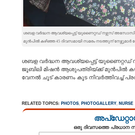
CARTOONS
LITERATURE
ശബള വർദ്ധന ആവശ്യപ്പെട്ട് യുണൈറ്റഡ് നഴ്സസ് അസോസി
മുൻപിൽ കഴിഞ്ഞ 45 ദിവസമായി സമരം നടത്തുന് നേഴ്സുമാർ വേന
ZOOM
ശബള വർദ്ധന ആവശ്യപ്പെട്ട് യുണൈറ്റഡ
CONTACT US
ജൂബിലി മിഷൻ ആശുപത്രിയ്ക്ക് മുൻപിൽ കഴ
വേനൽ ചൂട് കാരണം കൂട നിവർത്തിവച്ച് പ്രതി
RELATED TOPICS:
PHOTOS
,
PHOTOGALLERY
,
NURSE
അപ്ഡേറ്റാ
ഒരു ദിവസത്തെ പ്രധാന