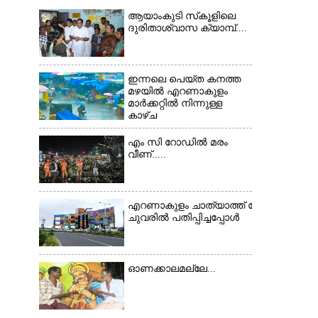
ആയാംകുടി സ്‌കൂളിലെ
ദുരിതാശ്വാസ ക്യാമ്പ്....
ഇന്നലെ പെയ്ത കനത്ത
മഴയിൽ എറണാകുളം
മാർക്കറ്റിൽ നിന്നുള്ള
കാഴ്ച
എം സി റോഡിൽ മരം
വീണ്.....
×
എറണാകുളം ചാത്യാത്ത് റോഡിൽ സ്ഥിതി ച
ചുവരിൽ പതിപ്പിച്ചപ്പോൾ
ഓണക്കാലമല്ലേ...