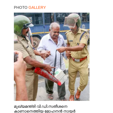
PHOTO
GALLERY
മുഖ്യമന്ത്രി വി.ഡി.സതീശനെ
കാണാനെത്തിയ മോഹനൻ നായർ