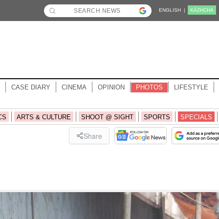
ENGLISH |
KĀZHCHA
CASE DIARY
CINEMA
OPINION
PHOTOS
LIFESTYLE
CS
ARTS & CULTURE
SHOOT @ SIGHT
SPORTS
SPECIALS
Share