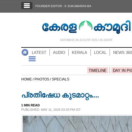
SECTIONS
FOUNDER EDITOR : K SUKUMARAN BA
HOME
LATEST
AUDIO
SATURDAY, 08 AUGUST 2026 2.46 AM IST
NOTIFIED NEWS
LATEST
AUDIO
KERALA
LOCAL
NEWS 360
POLL
KERALA
TIMELINE
DAY IN PI
HOME /
PHOTOS /
SPECIALS
LOCAL
പ്രതിഷേധ കുടമാറ്റം....
NEWS 360
1 MIN READ
PUBLISHED: MAY 11, 2026 03:33 PM IST
CASE DIARY