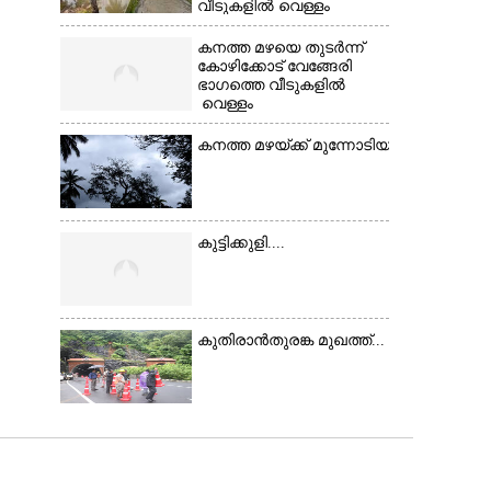
വീടുകളിൽ വെള്ളം
കയറിയപ്പോൾ
കനത്ത മഴയെ തുടർന്ന്
കോഴിക്കോട് വേങ്ങേരി
ഭാഗത്തെ വീടുകളിൽ
വെള്ളം
കയറിയപ്പോൾ ആളുകളെ സുരക്ഷിത സ്ഥാനത
കനത്ത മഴയ്ക്ക് മുന്നോടിയായി മാനം 
കുട്ടിക്കുളി....
കുതിരാൻതുരങ്ക മുഖത്ത്...