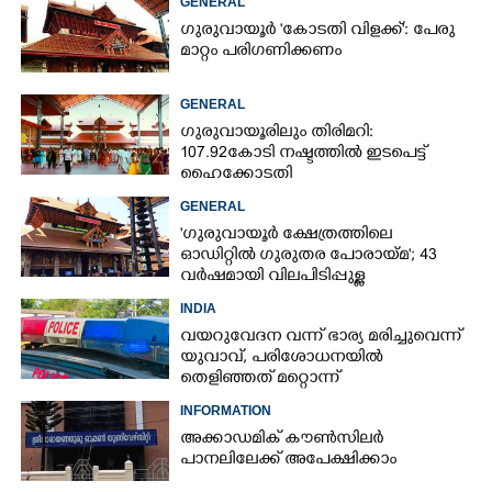
GENERAL
ഗുരുവായൂർ 'കോടതി വിളക്ക്': പേരു
മാറ്റം പരിഗണിക്കണം
GENERAL
ഗുരുവായൂരിലും തിരിമറി:
107.92 കോടി നഷ്ടത്തിൽ ഇടപെട്ട്
ഹൈക്കോടതി
GENERAL
'ഗുരുവായൂർ ക്ഷേത്രത്തിലെ
ഓഡിറ്റിൽ ഗുരുതര പോരായ്മ'; 43
വർഷമായി വിലപിടിപ്പുള്ള
വസ്തുക്കളുടെ പരിശോധന
INDIA
നടത്തിയിട്ടില്ലെന്ന് ഹൈക്കോടതി
വയറുവേദന വന്ന് ഭാര്യ മരിച്ചുവെന്ന്
യുവാവ്,​ പരിശോധനയിൽ
തെളിഞ്ഞത് മറ്റൊന്ന്
INFORMATION
അക്കാഡമിക് കൗൺസിലർ
പാനലിലേക്ക് അപേക്ഷിക്കാം