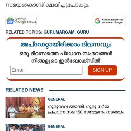
സമയംകൊണ്ട് ക്ഷയിച്ചുപോകും.
CARTOONS
LITERATURE
RELATED TOPICS:
GURUMARGAM
,
GURU
അപ്ഡേറ്റായിരിക്കാം ദിവസവും
ZOOM
ഒരു ദിവസത്തെ പ്രധാന സംഭവങ്ങൾ
നിങ്ങളുടെ ഇൻബോക്സിൽ
CONTACT US
RELATED NEWS
GENERAL
ഗുരുദേവ ജയന്തി: ഗുരു ധർമ്മ
പ്രചരണ സഭ 150 സമ്മേളനം നടത്തും
GENERAL