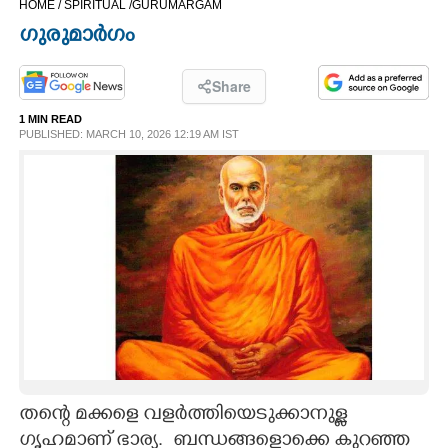
HOME /
SPIRITUAL /
GURUMARGAM
CINEMA
ഗുരുമാർഗം
OPINION
Share
1 MIN READ
PHOTOS
PUBLISHED: MARCH 10, 2026 12:19 AM IST
LIFESTYLE
SPIRITUAL
INFO+
ART
തന്റെ മക്കളെ വളർത്തിയെടുക്കാനുള്ള
ASTRO
ഗൃഹമാണ് ഭാര്യ. ‌ ബന്ധങ്ങളൊക്കെ കുറഞ്ഞ