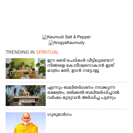
TRENDING IN
SPIRITUAL
ഈ രണ്ട് ചെടികൾ വീട്ടിലുണ്ടോ?​
നിങ്ങളെ കോടീശ്വരനാകാൻ ഇത്
മാത്രം മതി,​ ഉടൻ നട്ടോളൂ
എന്നും ബലിതർപ്പണം നടക്കുന്ന
ക്ഷേത്രം,​ ഒരിക്കൽ ബലിയർപ്പിച്ചാൽ
വർഷം മുഴുവൻ അർപ്പിച്ച പുണ്യം
×
Share this link
ഗുരുമാർഗം