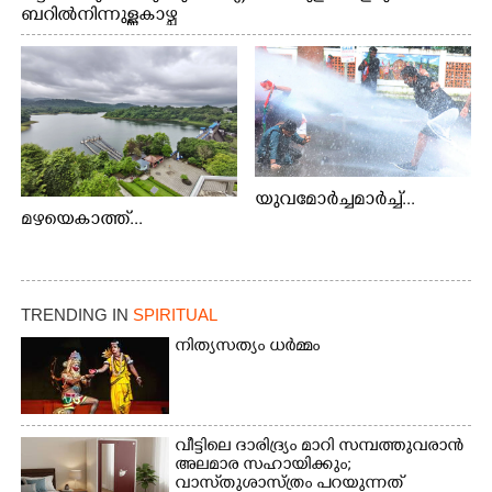
ബറിൽ നിന്നുള്ള കാഴ്ച
യുവമോർച്ചമാർച്ച്...
മഴയെകാത്ത്...
TRENDING IN
SPIRITUAL
നിത്യസത്യം ധർമ്മം
വീട്ടിലെ ദാരിദ്ര്യം മാറി സമ്പത്തുവരാൻ
അലമാര സഹായിക്കും;
വാസ്‌തുശാസ്ത്രം പറയുന്നത്