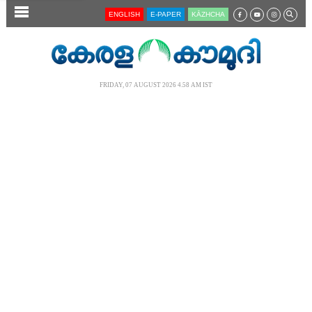
SECTIONS
ENGLISH
E-PAPER
KĀZHCHA
HOME
LATEST
FRIDAY, 07 AUGUST 2026 4.58 AM IST
AUDIO
NOTIFIED NEWS
POLL
KERALA
LOCAL
NEWS 360
CASE DIARY