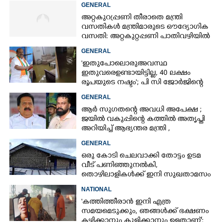
പണിക്കാർ
GENERAL
അറ്റകുറ്രപ്പണി തീരാതെ മന്ത്രി
വസതികൾ മന്ത്രിമാരുടെ ഔദ്യോഗിക
വസതി: അറ്റകുറ്റപ്പണി പാതിവഴിയിൽ
GENERAL
'ഇതുപോലൊരു അവസ്ഥ
ഇതുവരെ ഉണ്ടായിട്ടില്ല, 40 ലക്ഷം
രൂപയുടെ നഷ്ടം'; പി സി ജോർജിന്റെ
വീട്ടിലും വെള്ളം കയറി
GENERAL
ആർ സുഗതന്റെ അവധി അപേക്ഷ ;
ജയിൽ വകുപ്പിന്റെ കത്തിൽ അതൃപ്തി
അറിയിച്ച് ആഭ്യന്തര മന്ത്രി ,​
ഉദ്യോഗസ്ഥർക്കെതിരെ അന്വേഷണം
GENERAL
ഒരു കോടി ചെലവാക്കി തോട്ടം ഉടമ
വീട്‌ പണിഞ്ഞുനൽകി,
തൊഴിലാളികൾക്ക് ഇനി സുഖതാമസം
NATIONAL
'കത്തിത്തീരാൻ ഇനി എത്ര
സമയമെടുക്കും, ഞങ്ങൾക്ക് ഭക്ഷണം
കഴിക്കാനും കുളിക്കാനും ഉള്ളതാണ്':