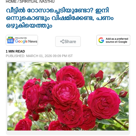
HOME /
SPIRITUAL /
VASTHU
CINEMA
വീട്ടിൽ റോസാച്ചെടിയുണ്ടോ? ഇനി
ഒന്നുകൊണ്ടും വിഷമിക്കേണ്ട, പണം
OPINION
ഒഴുകിയെത്തും
PHOTOS
Share
1 MIN READ
PUBLISHED: MARCH 01, 2026 09:09 PM IST
LIFESTYLE
SPIRITUAL
INFO+
ART
ASTRO