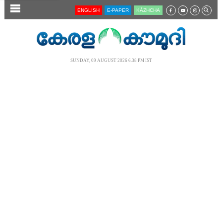
SECTIONS
ENGLISH
E-PAPER
KĀZHCHA
HOME
LATEST
SUNDAY, 09 AUGUST 2026 6.38 PM IST
AUDIO
NOTIFIED NEWS
POLL
KERALA
LOCAL
NEWS 360
CASE DIARY