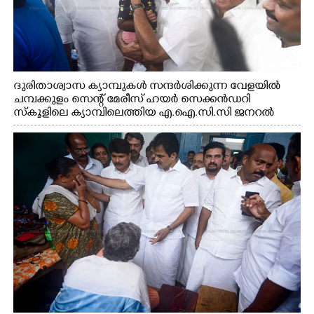
ദുരിതാശ്വാസ ക്യാമ്പുകൾ സന്ദർശിക്കുന്ന വേളയിൽ
ചമ്പക്കുളം സെന്റ് മേരീസ് ഹയർ സെക്കൻഡറി
സ്കൂളിലെ ക്യാമ്പിലെത്തിയ എ.ഐ.സി.സി ജനറൽ
സെക്രട്ടറി കെ.സി വേണുഗോപാൽ എം.പി കുരുന്നിനെ
എടുത്ത് ലാളിച്ചപ്പോൾ. സഹകരണ-എക്സൈസ്
വകുപ്പ് മന്ത്രി എം. ലിജു, കൃഷിവകുപ്പ് മന്ത്രി ടി. സിദ്ദിഖ്,
റെജി ചെറിയാൻ എം. എൽ. എ എന്നിവർ സമീപം