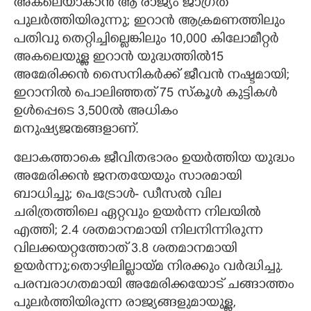
അകലെയാകാൻ ആ രാജ്യം ജാഗ്രത
പുലർത്തിയിരുന്നു; ഇറാൻ ആക്രമണത്തിലും
പതിവു തെറ്റിച്ചില്ലെങ്കിലും 10,000 കിലോമീറ്റർ
അകലെയുള്ള ഇറാൻ യുദ്ധത്തിൽ15
അമേരിക്കൻ സൈനികർക്ക് ജീവൻ നഷ്ടമായി;
ഇറാനിൽ പൊലിഞ്ഞത് 75 സ്കൂൾ കുട്ടികൾ
ഉൾപ്പെടെ 3,500ൽ അധികം
മനുഷ്യജന്മങ്ങളാണ്.
ലോകത്താകെ ജീവിതഭാരം ഉയർത്തിയ യുദ്ധം
അമേരിക്കൻ ജനതയേയും സാരമായി
ബാധിച്ചു; പെട്രോൾ- ഡീസൽ വില
ചരിത്രത്തിലെ ഏറ്റവും ഉയർന്ന നിലയിൽ
എത്തി; 2.4 ശതമാനമായി നിലനിന്നിരുന്ന
വിലക്കയറ്റത്തോത് 3.8 ശതമാനമായി
ഉയർന്നു;തൊഴിലില്ലായ്മ നിരക്കും വർദ്ധിച്ചു.
പരമ്പരാഗതമായി അമേരിക്കയോട് ചങ്ങാത്തം
പുലർത്തിയിരുന്ന രാജ്യങ്ങളുമായുള്ള,