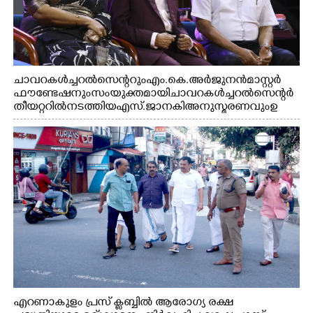
ചാവറ കൾച്ചറൽ സെന്ററും എം.കെ. അർജുനൻ മാസ്റ്റർ
ഫൗണ്ടേഷനും സംയുക്തമായി ചാവറ കൾച്ചറൽ സെന്റർ
തീയറ്ററിൽ നടത്തിയ എസ്. ജാനകി അനുസ്മരണവും ഉ
ദ്ഘാടനം ചെയ്യാനെത്തിയ സംഗീത സംവിധായകൻ ജെറി
അമൽദേവ്, ഗായിക ജെൻസി, എം.കെ. അർജുനൻ
ഫൗണ്ടേഷൻ ചെയർമാൻ ഡോ. രാധാകൃഷ്ണൻ എന്നിവർ
എറണാകുളം പ്രസ് ക്ലബ്ബിൽ ആരോഗ്യ രക്ഷ