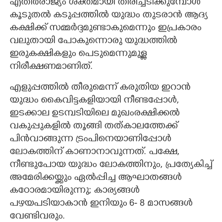
എതിർരാജ്യം ശക്തമായി തിരിച്ചടിക്കുമ്പോൾ
കൂടുതൽ കടുപ്പത്തിൽ യുദ്ധം തുടരാൻ ആദ്യ
കക്ഷിക്ക് സമ്മർദ്ദമുണ്ടാകുമെന്നും ഇപ്രകാരം
വലുതായി പോകുന്നൊരു യുദ്ധത്തിൽ
ഇരുകക്ഷികളും പെടുമെന്നുമുള്ള
നിരീക്ഷണമാണിത്.
എളുപ്പത്തിൽ തീരുമെന്ന് കരുതിയ ഇറാൻ
യുദ്ധം കൈവിട്ടകളിയായി നീണ്ടപ്പോൾ,
ഇടക്കാല ഉടമ്പടിയിലെ മുഖംരക്ഷിക്കൽ
വകുപ്പുകളിൽ തൂങ്ങി തത്കാലത്തേക്ക്
പിൻവാങ്ങുന്ന ട്രംപിനെയാണിപ്പോൾ
ലോകത്തിന് കാണാനാവുന്നത്. പക്ഷേ,
നീണ്ടുപോയ യുദ്ധം ലോകത്തിനും, പ്രത്യേകിച്ച്
അമേരിക്കയ്ക്കും ഏൽപ്പിച്ച ആഘാതങ്ങൾ
കഠോരമായിരുന്നു; കാര്യങ്ങൾ
പഴയപടിയാകാൻ ഇനിയും 6- 8 മാസങ്ങൾ
വേണ്ടിവരും.