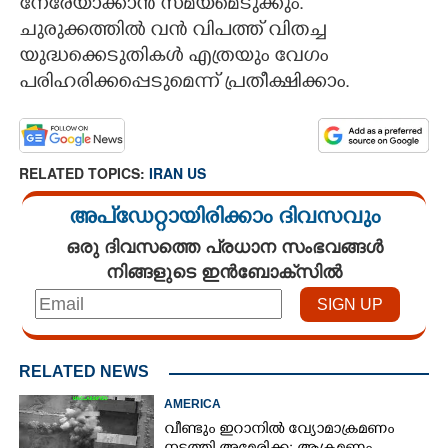
നേരേയാക്കാൻ സമയമെടുക്കും.
ചുരുക്കത്തിൽ വൻ വിപത്ത് വിതച്ച
യുദ്ധക്കെടുതികൾ എത്രയും വേഗം
പരിഹരിക്കപ്പെടുമെന്ന് പ്രതീക്ഷിക്കാം.
RELATED TOPICS:
IRAN US
അപ്ഡേറ്റായിരിക്കാം ദിവസവും
×
ഒരു ദിവസത്തെ പ്രധാന സംഭവങ്ങൾ
Share this link
നിങ്ങളുടെ ഇൻബോക്സിൽ
RELATED NEWS
Copy Link
AMERICA
വീണ്ടും ഇറാനിൽ വ്യോമാക്രമണം