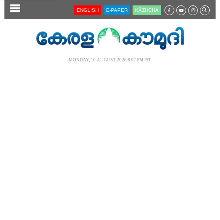
SECTIONS
ENGLISH
E-PAPER
KĀZHCHA
HOME
LATEST
MONDAY, 10 AUGUST 2026 8.07 PM IST
AUDIO
NOTIFIED NEWS
POLL
KERALA
LOCAL
NEWS 360
CASE DIARY