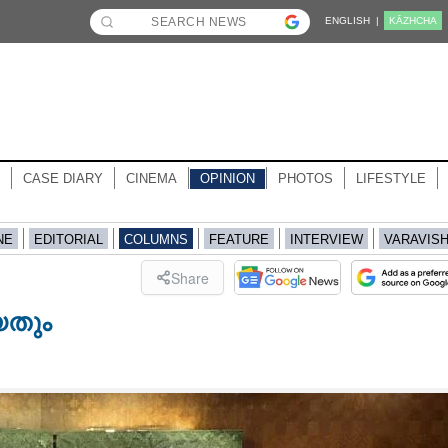
ENGLISH |
KĀZHCHA
CASE DIARY
CINEMA
OPINION
PHOTOS
LIFESTYLE
NE
EDITORIAL
COLUMNS
FEATURE
INTERVIEW
VARAVIS
Share
യതും