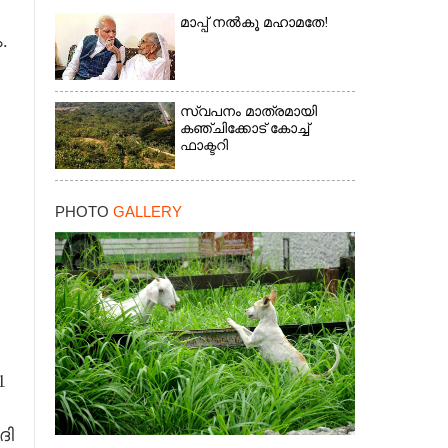
മാപ്പ് നൽകൂ മഹാമതേ!
.
സ്വപനം മാത്രമായി
കഞ്ചിക്കോട് കോച്ച്
ഫാക്ടറി
×
PHOTO
GALLERY
1
ദി