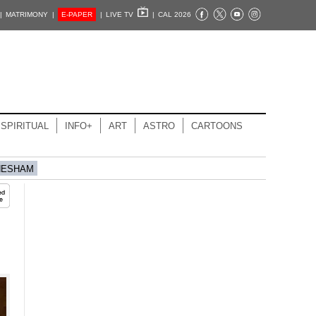
|
MATRIMONY |
E-PAPER
|
LIVE TV
|
CAL 2026
SPIRITUAL
INFO+
ART
ASTRO
CARTOONS
HESHAM