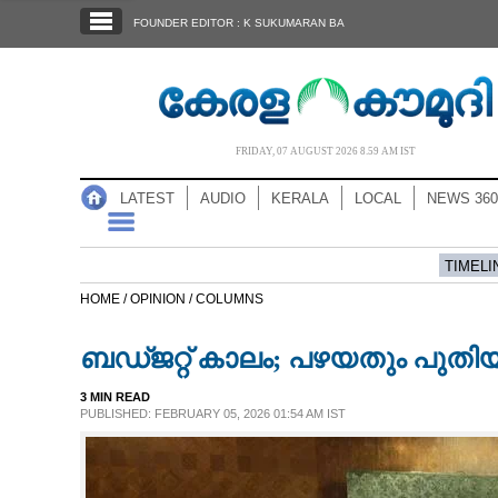
SECTIONS
FOUNDER EDITOR : K SUKUMARAN BA
HOME
LATEST
AUDIO
FRIDAY, 07 AUGUST 2026 8.59 AM IST
NOTIFIED NEWS
LATEST
AUDIO
KERALA
LOCAL
NEWS 360
POLL
KERALA
TIMELI
HOME /
OPINION /
COLUMNS
LOCAL
ബഡ്ജറ്റ് കാലം; പഴയതും പുതി
NEWS 360
3 MIN READ
PUBLISHED: FEBRUARY 05, 2026 01:54 AM IST
CASE DIARY