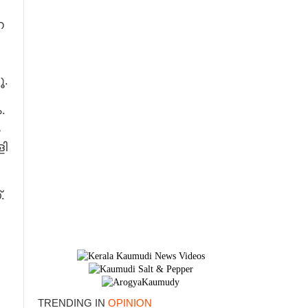
േ
ൂ.
.
ം
ളി
.
TRENDING IN
OPINION