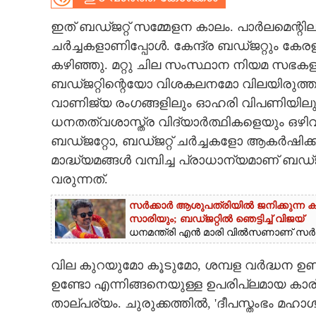
CARTOONS
ഇത് ബഡ്ജറ്റ് സമ്മേളന കാലം. പാർലമെന്റ
ചർച്ചകളാണിപ്പോൾ. കേന്ദ്ര ബഡ്ജറ്റും കേര
കഴിഞ്ഞു. മറ്റു ചില സംസ്ഥാന നിയമ സഭകളി
LITERATURE
ബഡ്ജറ്റിന്റെയോ വിശകലനമോ വിലയിരുത്തല
വാണിജ്യ രംഗങ്ങളിലും ഓഹരി വിപണിയിലും 
ZOOM
ധനതത്വശാസ്ത്ര വിദ്യാർത്ഥികളെയും ഒഴ
ബഡ്ജറ്റോ,​ ബഡ്ജറ്റ് ചർച്ചകളോ ആകർഷിക്കാറി
CONTACT US
മാദ്ധ്യമങ്ങൾ വമ്പിച്ച പ്രാധാന്യമാണ് ബ
വരുന്നത്.
സർക്കാർ ആശുപത്രിയിൽ ജനിക്കുന്ന 
സാരിയും; ബഡ്ജറ്റിൽ ഞെട്ടിച്ച് വിജയ്
ധനമന്ത്രി എൻ മാരി വിൽസണാണ് സർക്കാ
വില കുറയുമോ കൂടുമോ, ശമ്പള വർദ്ധന 
ഉണ്ടോ എന്നിങ്ങനെയുള്ള ഉപരിപ്ലമായ കാ
താല്പര്യം. ചുരുക്കത്തിൽ, 'ദീപസ്തംഭം മഹാ