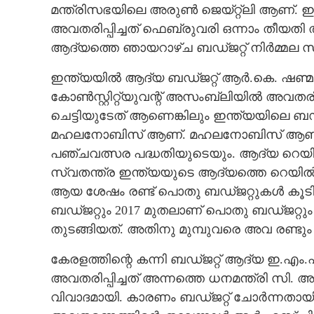
മന്ത്രിസഭയിലെ അരുൺ ജെയ്റ്റ്ലി ആണ്. ഇക്ക
അവതരിപ്പിച്ചത് ഫെബ്രുവരി ഒന്നാം തീയതി
ആദ്യത്തെ ഞായറാഴ്ച ബഡ്ജറ്റ് നിർമ്മല സ
ഇന്ത്യയിൽ ആദ്യ ബ‌ഡ്ജറ്റ് ആർ.കെ. ഷണ്മു
കോൺസ്റ്റിറ്റ്യുവന്റ് അസംബ്ലിയിൽ അവതരിപ്
ചെട്ടിയുടേത് ആണെങ്കിലും ഇന്ത്യയിലെ ബഡ്ജറ്
മഹലനോബിസ് ആണ്. മഹലനോബിസ് ആണ് ഇന്ത്യ
പഞ്ചവത്സര പദ്ധതിയുടെയും. ആദ്യ റെയിൽവ
സ്വതന്ത്ര ഇന്ത്യയുടെ ആദ്യത്തെ റെയിൽവേ 
ആയ ശേഷം രണ്ട് പൊതു ബഡ്ജറ്റുകൾ കൂടി 
ബഡ്ജറ്റും 2017 മുതലാണ് പൊതു ബ‌ഡ്ജറ്റും 
തുടങ്ങിയത്. അതിനു മുമ്പുവരെ അവ രണ്ടും രണ
കേരളത്തിന്റെ കന്നി ബഡ്ജറ്റ് ആദ്യ ഇ.എം
അവതരിപ്പിച്ചത് അന്നത്തെ ധനമന്ത്രി സി
വിവാദമായി. കാരണം ബഡ്ജറ്റ് ചോർന്നതായി 