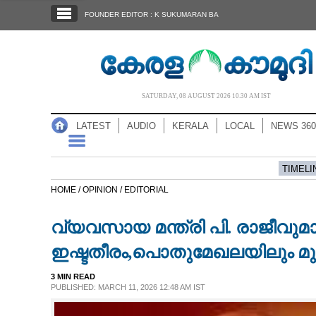
SECTIONS
FOUNDER EDITOR : K SUKUMARAN BA
HOME
LATEST
AUDIO
SATURDAY, 08 AUGUST 2026 10.30 AM IST
NOTIFIED NEWS
LATEST
AUDIO
KERALA
LOCAL
NEWS 360
POLL
KERALA
TIMELI
HOME /
OPINION /
EDITORIAL
LOCAL
വ്യവസായ മന്ത്രി പി. രാജീവു
NEWS 360
ഇഷ്ടതീരം,​പൊതുമേഖലയിലും മുന്ന
3 MIN READ
CASE DIARY
PUBLISHED: MARCH 11, 2026 12:48 AM IST