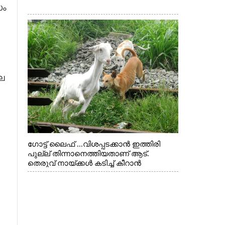
സം
െ
ഗോട്ട് ലൈഫ് ...വിശപ്പടക്കാൻ ഇത്തിരി
പുല്ല് തിന്നാനെത്തിയതാണ് ആട്.
തെരുവ് നായ്ക്കൾ കടിച്ച് കീറാൻ
വന്നതോടെ വയറിന്റെ ആന്തൽ മറന്ന്
ജീവന് വേണ്ടിയായി ഓട്ടം. എറണാകുളം
വാത്തുരുത്തിയിൽ നിന്നുള്ള കാഴ്ച