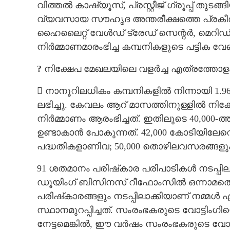
വിത്തൽ കാഷ്യൂസ്, പ്രസ്റ്റീജ് ഗ്രൂപ്പ് തുട
വ്യവസായ സൗഹൃദ അന്തരീക്ഷത്തെ പ്രകീർത്ത
ഹൈലൈറ്റ് വേൾഡ് ട്രേഡ് സെന്റർ, മെറിഡിയ
നിർമ്മാണമാരംഭിച്ച കമ്പനികളുടെ പട്ടിക വേറ
?
നിക്ഷേപ മേഖലയിലെ വളർച്ച എത്രത്തോളം
 നാനൂറിലധികം കമ്പനികളിൽ നിന്നായി 1.96
ലഭിച്ചു. കേവലം ആറ് മാസത്തിനുള്ളിൽ നിക
നിർമ്മാണം ആരംഭിച്ചത്. ഇതിലൂടെ 40,00
ഉണ്ടാകാൻ പോകുന്നത്. 42,000 കോടിയിലേറ
പദ്ധതികളാണിവ; 50,000 തൊഴിലവസരങ്ങളും
91 ശതമാനം പരിഷ്‌കാര പരിപാടികൾ നടപ്പ
ഡൂയിംഗ് ബിസിനസ് റീഫോംസിൽ ഒന്നാമതെത
പരിഷ്‌കാരങ്ങളും നടപ്പിലാക്കിയാണ് നമ്മൾ ഏറ
സ്ഥാനമുറപ്പിച്ചത്. സംരംഭകരുടെ വോട്ടിം
നേട്ടമെങ്കിൽ,​ ഈ വർഷം സംരംഭകരുടെ വോട്