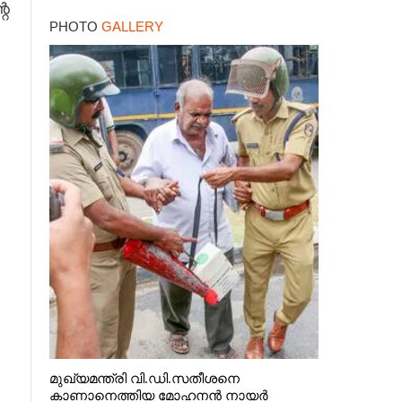
റെ
PHOTO
GALLERY
മുഖ്യമന്ത്രി വി.ഡി.സതീശനെ
കാണാനെത്തിയ മോഹനൻ നായർ