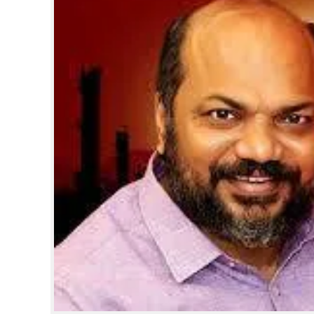
CINEMA
OPINION
PHOTOS
LIFESTYLE
SPIRITUAL
INFO+
ART
ASTRO