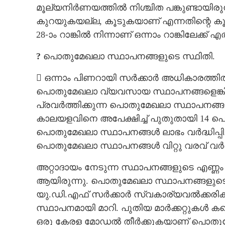
മൂല്യനിർണയത്തിൽ നിശ്ചിത പങ്കുണ്ടായിരുന്
കുറയുകയല്ല, കൂടുകയാണ് എന്നതിന്റെ കൂടി
28-ാം റാങ്കിൽ നിന്നാണ് ഒന്നാം റാങ്കിലേക്ക് എ
?
പൊതുമേഖലാ സ്ഥാപനങ്ങളുടെ സ്ഥിതി.
 ഒന്നാം പിണറായി സർക്കാർ അധികാരത്തിൽ
പൊതുമേഖലാ വ്യവസായ സ്ഥാപനങ്ങളെങ്കി
പ്രവർത്തിക്കുന്ന പൊതുമേഖലാ സ്ഥാപനങ്
കാലയളവിനെ അപേക്ഷിച്ച് പുതുതായി 14 പ
പൊതുമേഖലാ സ്ഥാപനങ്ങൾ ലാഭം വർദ്ധിപ്പിച്
പൊതുമേഖലാ സ്ഥാപനങ്ങൾ വിറ്റു വരവ് വർദ്
അറ്റാദായം നേടുന്ന സ്ഥാപനങ്ങളുടെ എണ്ണം
ആയിരുന്നു. പൊതുമേഖലാ സ്ഥാപനങ്ങളുടെ ആക
യു.ഡി.എഫ് സർക്കാർ സ്വകാര്യവൽക്കരിക്കാ
സ്ഥാപനമായി മാറി. പുതിയ മാർക്കറ്റുകൾ കണ
ഒരു കേരള മോഡൽ തീർക്കുകയാണ് പൊതു