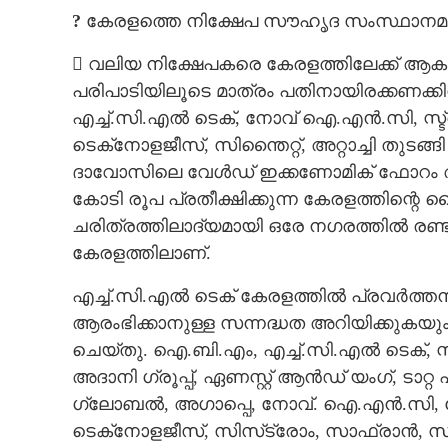
?
കേരളത്തെ നിക്ഷേപ സൗഹൃദ സംസ്ഥാനമ
 വലിയ നിക്ഷേപകരെ കേരളത്തിലേക്ക് ആകർഷിക്
പരിപാടിയിലൂടെ മാത്രം പതിനായിരക്കണക്ക
എച്ച്.സി.എൽ ടെക്, നോവ് ഐ.എൻ.സി, സ
ടെക്‌നോളജീസ്, സിന്തൈറ്റ്, അറ്റാച്ചി തുടങ്
ദാവോസിലെ വേൾഡ് ഇക്കണോമിക് ഫോറം അംഗ
കോടി രൂപ പ്രതീക്ഷിക്കുന്ന കേരളത്തിന്
ചരിത്രത്തിലാദ്യമായി ഒരേ നഗരത്തിൽ രണ്ട
കേരളത്തിലാണ്.
എച്ച്.സി.എൽ ടെക് കേരളത്തിൽ പ്രവർത്തനമാ
ആരംഭിക്കാനുള്ള സന്നദ്ധത അറിയിക്കുകയും
ചെയ്തു. ഐ.ബി.എം, എച്ച്.സി.എൽ ടെക
അദാനി ഗ്രൂപ്പ്, ഏണസ്റ്റ് ആൻഡ് യംഗ്, 
വ്യവസായ മന്ത്
ഗ്ലോബൽ, അഗാപ്പെ, നോവ്. ഐ.എൻ.സി, 
സംഭാഷണം: 'നിക
ടെക്‌നോളജീസ്, സിസ്‌ട്രോം, സാഫ്രാൻ, സിന്ത
പൊതുമേഖലയിലും 