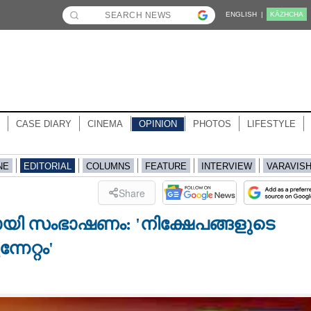
ENGLISH |
KĀZHCHA
CASE DIARY
CINEMA
OPINION
PHOTOS
LIFESTYLE
NE
EDITORIAL
COLUMNS
FEATURE
INTERVIEW
VARAVIS
Share
മായി സംഭാഷണം: 'നിക്ഷേപങ്ങളുടെ
േറ്റം'