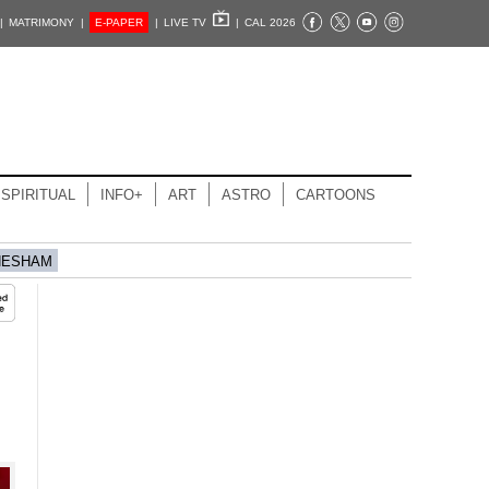
|
MATRIMONY |
E-PAPER
|
LIVE TV
|
CAL 2026
SPIRITUAL
INFO+
ART
ASTRO
CARTOONS
HESHAM