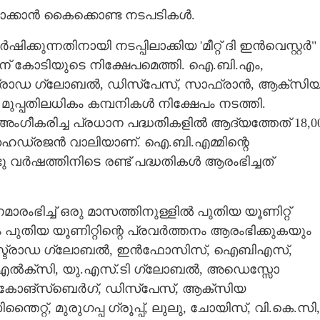
ാക്കാൻ കൈക്കൊണ്ട നടപടികൾ.
കുന്നതിനായി നടപ്പിലാക്കിയ 'മീറ്റ് ദി ഇൻവെസ്റ്റർ"
ിന് കോടിയുടെ നിക്ഷേപമെത്തി. ഐ.ബി.എം,
്ട്രാഡ ഗ്ലോബൽ, ഡിസ്‌പേസ്, സാഫ്രാൻ, ആക്സി
ങി മുപ്പതിലധികം കമ്പനികൾ നിക്ഷേപം നടത്തി.
ീകരിച്ച പ്രധാന പദ്ധതികളിൽ ആദ്യത്തേത് 18,0
റെ ഹൈഡ്രജൻ വാലിയാണ്. ഐ.ബി.എമ്മിന്റെ
ു വർഷത്തിനിടെ രണ്ട് പദ്ധതികൾ ആരംഭിച്ചത്
Share this link
രംഭിച്ച് ഒരു മാസത്തിനുള്ളിൽ പുതിയ യൂണിറ്റ്
 പുതിയ യൂണിറ്റിന്റെ പ്രവർത്തനം ആരംഭിക്കുകയും
്, സ്ട്രാഡ ഗ്ലോബൽ, ഇൻഫോസിസ്, ഐബിഎസ്,
ടാറ്റ എൽക്സി, യു.എസ്.ടി ഗ്ലോബൽ, അഡെസ്സോ
Copy Link
രി പി. രാജീവുമായി
കോങ്സ്ബെർഗ്, ഡിസ്‌പേസ്, ആക്സിയ
്ഷേപങ്ങളുടെ ഇഷ്ടതീരം,​
ൈറ്റ്, മുരുഗപ്പ ഗ്രൂപ്പ്, ലുലു, ചോയിസ്, വി.കെ.സി,
മുന്നേറ്റം'