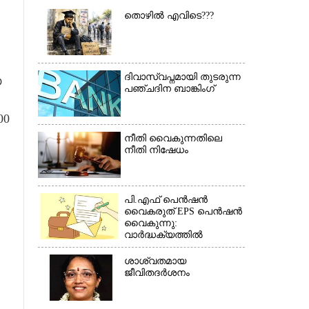
തൊഴിൽ എവിടെ???
ദിവാസ്വപ്നമായി തുടരുന്ന
യ
പഞ്ചദിന ബാങ്കിംഗ്
00
×
നീതി വൈകുന്നതിലെ
നീതി നിഷേധം
പി.എഫ് പെൻഷൻ
വൈകരുത് EPS പെൻഷൻ
വൈകുന്നു:
വാർദ്ധക്യത്തിൽ
പെൻഷൻകാർ
ബുദ്ധിമുട്ടിൽ*(കത്ത്)
ശാശ്വതമായ
ജീവിതദർശനം