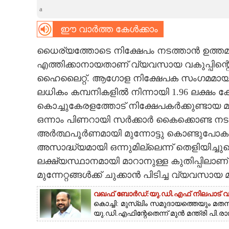
a
CARTOONS
ഈ വാർത്ത കേൾക്കാം
LITERATURE
ധൈര്യത്തോടെ നിക്ഷേപം നടത്താൻ ഉത്തമമ
എത്തിക്കാനായതാണ് വ്യവസായ വകുപ്പിന്
ZOOM
ഹൈലൈറ്റ്. ആഗോള നിക്ഷേപക സംഗമമായ 'ഇൻവ
ലധികം കമ്പനികളിൽ നിന്നായി 1.96 ലക്ഷം കോ
കൊച്ചുകേരളത്തോട് നിക്ഷേപകർക്കുണ്ടായ മനോ
CONTACT US
ഒന്നാം പിണറായി സർക്കാർ കൈക്കൊണ്ട നട
അർത്ഥപൂർണമായി മുന്നോട്ടു കൊണ്ടുപോകാൻ
അസാദ്ധ്യമായി ഒന്നുമില്ലെന്ന് തെളിയിച്
ലക്ഷ്യസ്ഥാനമായി മാറാനുള്ള കുതിപ്പിലാണ
മുന്നേറ്റങ്ങൾക്ക് ചുക്കാൻ പിടിച്ച വ്യവസായ
വഖഫ് ബോർഡ്:യു.ഡി.എഫ് നിലപാട് വഞ
കൊച്ചി: മുസ്ലിം സമുദായത്തെയും മത
യു.ഡി.എഫിന്റേതെന്ന് മുൻ മന്ത്രി പി.ര