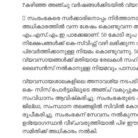
?
കഴിഞ്ഞ അഞ്ചു വർഷങ്ങൾക്കിടയിൽ വ്യവസ
 സംരംഭകരെ സർക്കാരിനൊപ്പം നിർത്താനാ
അധികാരത്തിൽ വന്ന ശേഷം കൊണ്ടുവന്ന ആദ
എം.എസ്.എം.ഇ പാക്കേജാണ്. 50 കോടി രൂപ 
നിക്ഷേപങ്ങൾക്ക് കെ-സ്വിഫ്റ്റ് വഴി ലഭിക്ക
പ്രവർത്തിക്കാനുള്ള നിയമം കൊണ്ടുവന്നു.
വ്യവസായങ്ങൾക്ക് മതിയായ രേഖകൾ സഹിത
ലൈസൻസ് നൽകാനുള്ള നിയമവും പാസാക്ക
വ്യവസായശാലകളിലെ അനാവശ്യ നടപടികൾ ഒ
കെ- സിസ് പോർട്ടലിലൂടെ അഞ്ച് വകുപ്പു
സംവിധാനം ആവിഷ്‌കരിച്ചു. സംരംഭകരുടെ
ജില്ലാ,​ സംസ്ഥാന തലങ്ങളിൽ സിവിൽ കോടതി
രൂപീകരിച്ചു. സംരംഭകന് സേവനം നൽകുന്ന
ഉദ്യോഗസ്ഥൻ വീഴ്ചവരുത്തിയാൽ പിഴ ഈട
സമിതിക്ക് അധികാരം നൽകി.