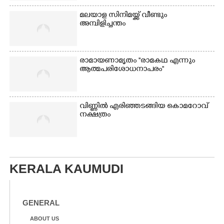
മലയാള സിനിമയ്ക്ക് വീണ്ടും
അമ്പിളിച്ചന്തം
രാമായണാമൃതം ''രാമകഥ എന്നും
ആത്മപരിശോധനാപരം''
വി​ണ്ണി​ൽ​ ​എ​രി​ഞ്ഞ​ട​ങ്ങിയ കൊ​മ​റോ​വ് ​
ന​ക്ഷ​ത്രം
KERALA KAUMUDI
GENERAL
ABOUT US