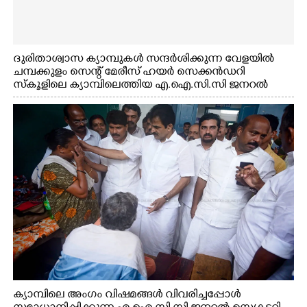
ദുരിതാശ്വാസ ക്യാമ്പുകൾ സന്ദർശിക്കുന്ന വേളയിൽ
ചമ്പക്കുളം സെന്റ് മേരീസ് ഹയർ സെക്കൻഡറി
സ്കൂളിലെ ക്യാമ്പിലെത്തിയ എ.ഐ.സി.സി ജനറൽ
സെക്രട്ടറി കെ.സി വേണുഗോപാൽ എം.പി കുരുന്നിനെ
എടുത്ത് ലാളിച്ചപ്പോൾ. സഹകരണ-എക്സൈസ്
വകുപ്പ് മന്ത്രി എം. ലിജു, കൃഷിവകുപ്പ് മന്ത്രി ടി. സിദ്ദിഖ്,
റെജി ചെറിയാൻ എം. എൽ. എ എന്നിവർ സമീപം
ക്യാമ്പിലെ അംഗം വിഷമങ്ങൾ വിവരിച്ചപ്പോൾ