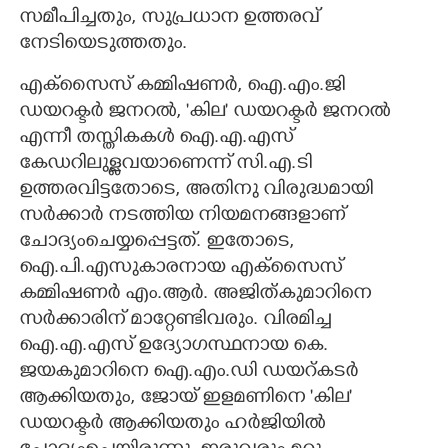
സമീപിച്ചതും,​ സുപ്രധാന ഉത്തരവ്
നേടിയെടുത്തതും.
എക്സൈസ് കമ്മിഷണർ,​ ഐ.എം.ജി
ഡയറക്ടർ ജനറൽ,​ 'കില" ഡയറക്ടർ ജനറൽ
എന്നീ തസ്തികകൾ ഐ.എ.എസ്
കേഡറിലുള്ളവയാണെന്ന് സി.എ.ടി
ഉത്തരവിട്ടതോടെ,​ അതിനു വിരുദ്ധമായി
സർക്കാർ നടത്തിയ നിയമനങ്ങളാണ്
ചോദ്യംചെയ്യപ്പെട്ടത്. ഇതോടെ,​
ഐ.പി.എസുകാരനായ എക്സൈസ്
കമ്മിഷണർ എം.ആർ. അജിത്കുമാറിനെ
സർക്കാരിന് മാറ്റേണ്ടിവരും. വിരമിച്ച
ഐ.എ.എസ് ഉദ്യോഗസ്ഥനായ കെ.
ജയകുമാറിനെ ഐ.എം.ഡി ഡയറ്കടർ
ആക്കിയതും,​ ജോയ് ഇളമണിനെ 'കില"
ഡയറക്ടർ ആക്കിയതും ഹർജിയിൽ