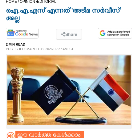
HOME /
OPINION /
EDITORIAL
CINEMA
ഐ.എ.എസ് എന്നത് 'അടിമ സർവീസ്'
അല്ല
OPINION
Share
PHOTOS
2 MIN READ
PUBLISHED: MARCH 08, 2026 02:27 AM IST
LIFESTYLE
SPIRITUAL
INFO+
ART
ASTRO
ഈ വാർത്ത കേൾക്കാം