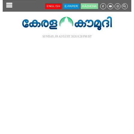
SECTIONS
ENGLISH
E-PAPER
KĀZHCHA
HOME
LATEST
SUNDAY, 09 AUGUST 2026 8.28 PM IST
AUDIO
NOTIFIED NEWS
POLL
KERALA
LOCAL
NEWS 360
CASE DIARY