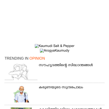
TRENDING IN
OPINION
സൗഹൃദത്തിന്റെ സിദ്ധാന്തങ്ങൾ
കരുണയുടെ സുന്ദരപാലം